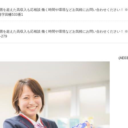
字田幡533番1
279
(AE0