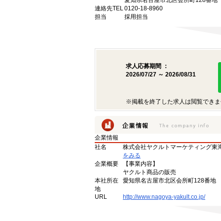
愛知県名古屋市北区会所町128番地
連絡先TEL
0120-18-8960
担当
採用担当
求人応募期間 ：
2026/07/27 ～ 2026/08/31
※掲載を終了した求人は閲覧できま
企業情報
社名
株式会社ヤクルトマーケティング東
をみる
企業概要
【事業内容】
ヤクルト商品の販売
本社所在
愛知県名古屋市北区会所町128番地
地
URL
http://www.nagoya-yakult.co.jp/