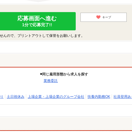
応募画面へ進む
キープ
1分で応募完了!!
せんので、プリントアウトして保管をお願いします。
同じ雇用形態から求人を探す
業務委託
り
土日祝休み
上場企業・上場企業のグループ会社
扶養内勤務OK
社員登用あ