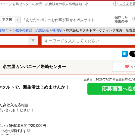
よくある
ニー／岩崎センターの食品・試食販売の求人情報詳細 - 小
保存した
0
リア選択
「あなたの街」のお仕事が探せる求人サイト
検索条件
小牧市
>
小牧市の食品・試食販売
>
味岡駅
> 株式会社ヤクルトマーケティング東海 名古
 名古屋カンパニー／岩崎センター
キ
更新日：2026/07/27 ※更新日時点
ヤクルトで、新生活はじめませんか！
応募画面へ進
えた高収入も応相談
問い合わせください！
（研修10日間で20,000円）
しっかり稼げます◎