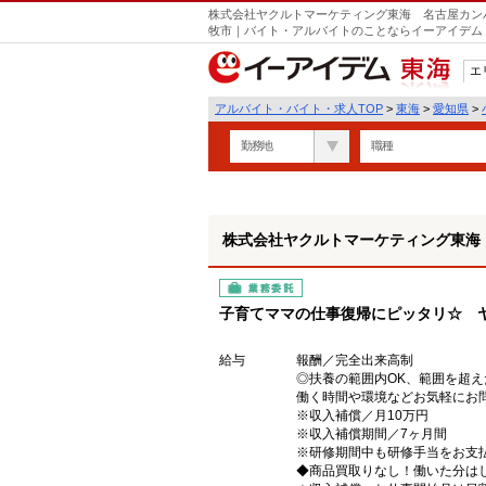
株式会社ヤクルトマーケティング東海 名古屋カンパ
牧市｜バイト・アルバイトのことならイーアイデム
エ
東海
アルバイト・バイト・求人TOP
>
東海
>
愛知県
>
勤務地
職種
株式会社ヤクルトマーケティング東海
業務委託
子育てママの仕事復帰にピッタリ☆ 
給与
報酬／完全出来高制
◎扶養の範囲内OK、範囲を超
働く時間や環境などお気軽にお
※収入補償／月10万円
※収入補償期間／7ヶ月間
※研修期間中も研修手当をお支払い
◆商品買取りなし！働いた分は