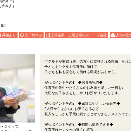
割計算です
を含みます
番1
昇給あり
土日祝休み
上場企業・上場企業のグループ会社
扶養内勤
ヤクルトが主婦（夫）の方々に支持される理由、それ
子どもをヤクルト保育所に預けて、
子どもも私も安心して働ける環境があるから。
安心ポイントその1 ◆保育所完備◆
保育所の先生やたくさんのお友達と楽しい一日を♪
大切なお子さまをしっかりお預かりいたします。
安心ポイントその2 ◆家計にやさしい保育料◆
2人目からはさらにお安くなるなど、
収入をしっかり手元に残すことができるシステムです
安心ポイントその3 ◆時間も節約できる◆
ルトスタッフ。
保育所はセンターの近くに設置。