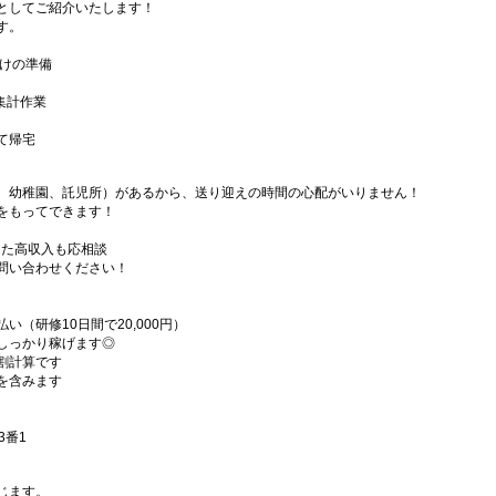
としてご紹介いたします！
す。
届けの準備
、集計作業
て帰宅
、幼稚園、託児所）があるから、送り迎えの時間の心配がいりません！
をもってできます！
えた高収入も応相談
問い合わせください！
（研修10日間で20,000円）
しっかり稼げます◎
割計算です
を含みます
3番1
じます。