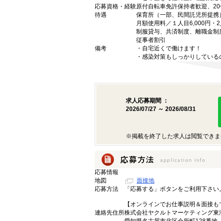
応募資格・経験
原付自転車免許保持者歓迎、20
待遇
保育所（一部、民間託児所提携
月額使用料／１人目6,000円・
制服貸与、共済制度、離職金制
従事者割引
備考
・自宅近くで働けます！
・感染対策もしっかりしている
求人応募期間 ：
2026/07/27 ～ 2026/08/31
※掲載を終了した求人は閲覧できま
応募情報
地図
面接地
応募方法
「応募する」ボタンをご利用下さい
【オンラインでお仕事説明＆面接も
連絡先住所
株式会社ヤクルトマーケティング東