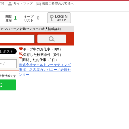
質問
サイトマップ
掲載ご希望のお客様へ
閲覧
キープ
1
0
履歴
リスト
ログイン
屋カンパニー／岩崎センターの求人情報詳細
キープ中のお仕事（0件）
保存した検索条件（
0
件）
閲覧したお仕事（1件）
ープ
株式会社ヤクルトマーケティング
東海 名古屋カンパニー／岩崎セ
ンター
の最新情報です
む