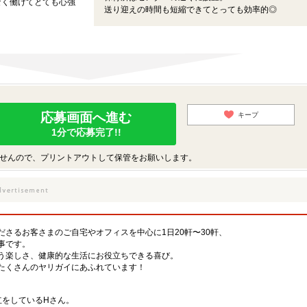
なく働けてとても心強
送り迎えの時間も短縮できてとっても効率的◎
応募画面へ進む
キープ
1分で応募完了!!
せんので、プリントアウトして保管をお願いします。
さるお客さまのご自宅やオフィスを中心に1日20軒〜30軒、
事です。
う楽しさ、健康的な生活にお役立ちできる喜び。
たくさんのヤリガイにあふれています！
立をしているHさん。