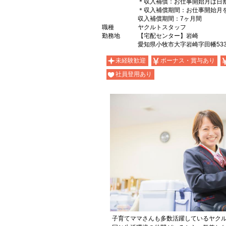
＊収入補償：お仕事開始月は日
＊収入補償期間：お仕事開始月
収入補償期間：7ヶ月間
職種
ヤクルトスタッフ
勤務地
【宅配センター】岩崎
愛知県小牧市大字岩崎字田幡533
未経験歓迎
ボーナス・賞与あり
社員登用あり
子育てママさんも多数活躍しているヤク