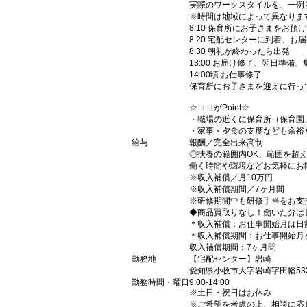
実際のワークスタイルを、一例
※時間は地域によって異なりま
8:10 保育所にお子さまをお預け
8:20 宅配センターに到着、お
8:30 朝礼が終わったら出発
13:00 お届け修了、翌日準備
14:00頃 お仕事修了
保育所にお子さまを迎えに行っ
☆ココがPoint☆
・職場の近くに保育所（保育園
・家事・夕食の支度なども余裕
給与
報酬／完全出来高制
◎扶養の範囲内OK、範囲を超
働く時間や環境などお気軽にお
※収入補償／月10万円
※収入補償期間／7ヶ月間
※研修期間中も研修手当をお支払い
◆商品買取りなし！働いた分は
＊収入補償：お仕事開始月は日
＊収入補償期間：お仕事開始月
収入補償期間：7ヶ月間
勤務地
【宅配センター】岩崎
愛知県小牧市大字岩崎字田幡53
勤務時間・曜日
9:00-14:00
※土日・祝日はお休み
※ご希望を考慮の上、相談に応