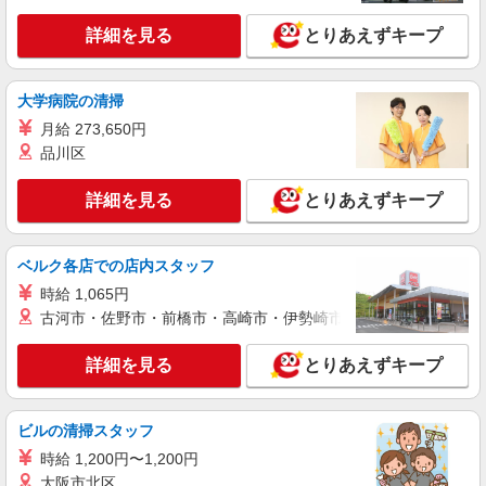
詳細を見る
とりあえずキープ
詳細を見る
キープ
派遣社員
大学病院の清掃
株式会社iDA（20098666）
月給 273,650円
シューズ販売
品川区
時給1500円〜1600円 ご経験・スキルにより考
慮致します スマホでかんたんに前払いで給与が受
詳細を見る
け取れます（※上限、条件あり）
とりあえずキープ
愛知県名古屋市中村区 JR線・名鉄線・近鉄
線・地下鉄・臨海高速鉄道 名古屋駅直結
ベルク各店での店内スタッフ
詳細を見る
キープ
時給 1,065円
古河市・佐野市・前橋市・高崎市・伊勢崎市・太田市・館林市・
派遣社員
株式会社iDA（200100055）
詳細を見る
とりあえずキープ
ジュエリー販売
時給1550円〜1650円 未経験者・学生：1550
円〜 ファッション系の販売経験者：1600〜1650
ビルの清掃スタッフ
円 スマホで簡単！給料前払いサービスあり
愛知県名古屋市中村区 JR東海道線・中央線・
時給 1,200円〜1,200円
関西線 名古屋駅下車すぐ、名鉄 名鉄名古屋駅下車
大阪市北区
すぐ