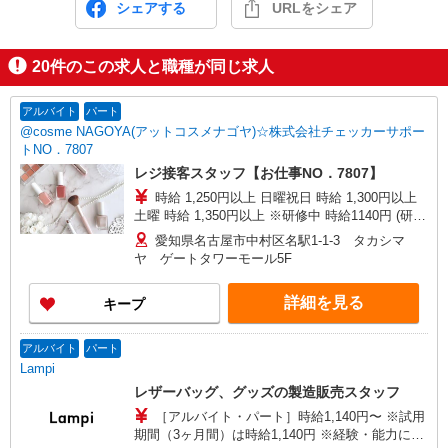
シェアする
URLをシェア
20
件のこの求人と職種が同じ求人
アルバイト
パート
@cosme NAGOYA(アットコスメナゴヤ)☆株式会社チェッカーサポー
トNO．7807
レジ接客スタッフ【お仕事NO．7807】
時給 1,250円以上 日曜祝日 時給 1,300円以上
土曜 時給 1,350円以上 ※研修中 時給1140円 (研修
期間 40 時間 )
愛知県名古屋市中村区名駅1-1-3 タカシマ
ヤ ゲートタワーモール5F
詳細を見る
キープ
アルバイト
パート
Lampi
レザーバッグ、グッズの製造販売スタッフ
［アルバイト・パート］時給1,140円〜 ※試用
期間（3ヶ月間）は時給1,140円 ※経験・能力によ