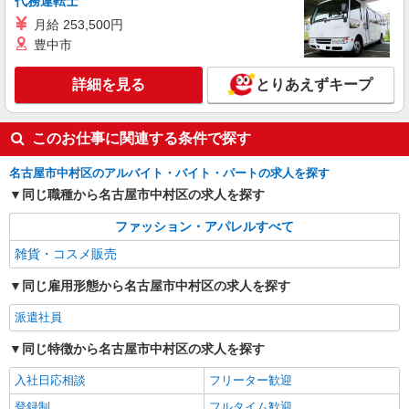
代務運転士
月給 253,500円
派遣社員
豊中市
株式会社iDA（20072163）
キッチン雑貨販売
詳細を見る
とりあえずキープ
時給1500円〜1550円 ご経験・スキルにより考
慮致します スマホでかんたんに前払いで給与が受
け取れます（※上限、条件あり）
このお仕事に関連する条件で探す
愛知県名古屋市中村区 JR線・名鉄線・近鉄
線・地下鉄・臨海高速鉄道 名古屋駅直結
名古屋市中村区のアルバイト・バイト・パートの求人を探す
詳細を見る
同じ職種から名古屋市中村区の求人を探す
キープ
ファッション・アパレルすべて
派遣社員
雑貨・コスメ販売
株式会社iDA（20096534）
バッグ販売
同じ雇用形態から名古屋市中村区の求人を探す
時給1450円〜1500円 ご経験・スキルにより考
慮致します スマホでかんたんに前払いで給与が受
派遣社員
け取れます（※上限、条件あり）
愛知県名古屋市中村区 JR名古屋駅 桜通口より
同じ特徴から名古屋市中村区の求人を探す
徒歩約5分、名鉄名古屋駅 中央改札口より徒歩約3
分
入社日応相談
フリーター歓迎
詳細を見る
キープ
登録制
フルタイム歓迎