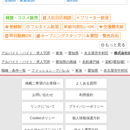
塾講師・家庭教師
薬剤師
雑貨・コスメ販売
入社日応相談
フリーター歓迎
登録制
フルタイム歓迎
給与前払いOK
交通費支給
即日勤務OK
オープニングスタッフ
髪型・髪色自由
もっと見る
アルバイト・バイト・求人TOP
東海
愛知県
名古屋市中村区
株式会社i
アルバイト・バイト・求人TOP
愛知県の路線
名鉄瀬戸線
栄町(愛知)駅
職種・条件一覧
ファッション・アパレル
東海
愛知県
名古屋市中村区
掲載ご希望のお客様へ
よくある質問
お問い合わせ
利用規約
リンクについて
プライバシーポリシー
Cookieポリシー
個人情報保護方針
メールサービスについて
サイト運営会社