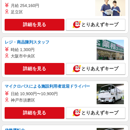
詳細を見る
キープ
月給 254,160円
足立区
派遣社員
株式会社iDA（20085290）
詳細を見る
とりあえずキープ
化粧品・コスメ販売
時給1600円〜1700円 コスメ販売経験者優遇あ
り スマホでかんたんに前払いで給与が受け取れま
レジ・商品陳列スタッフ
す（※上限、条件あり）
愛知県名古屋市中村区 JR線・名鉄線・近鉄
時給 1,300円
線・地下鉄・臨海高速鉄道 名古屋駅直結
大阪市中央区
詳細を見る
キープ
詳細を見る
とりあえずキープ
派遣社員
株式会社iDA（20097379）
マイクロバスによる施設利用者送迎ドライバー
化粧品・コスメ販売
日給 10,900円〜10,900円
時給1400円〜1500円 ご経験・スキルにより考
神戸市須磨区
慮致します スマホでかんたんに前払いで給与が受
け取れます（※上限、条件あり）
愛知県名古屋市中村区 JR東海道線・中央線・
詳細を見る
とりあえずキープ
関西線 名古屋駅下車すぐ、名鉄 名鉄名古屋駅下車
すぐ
詳細を見る
キープ