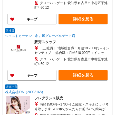
り優遇します。
グローバルゲート 愛知県名古屋市中村区平池
町4-60-12
詳細を見る
キープ
正社員
ジャストカーテン 名古屋グローバルゲート店
販売スタッフ
［正社員］ 地域総合職：月給195,000円＋イン
センティブ 総合職：月給210,000円＋インセン
ティブ ※試用期間（3ヵ月間）は 地域総合職：
グローバルゲート 愛知県名古屋市中村区平池
月給195,000円／総合職：月給210,000円
町4-60-12
詳細を見る
キープ
派遣社員
株式会社iDA（20063168）
フレグランス販売
時給1500円〜1700円 ご経験・スキルにより考
慮致します スマホでかんたんに前払いで給与が受
け取れます（※上限、条件あり）