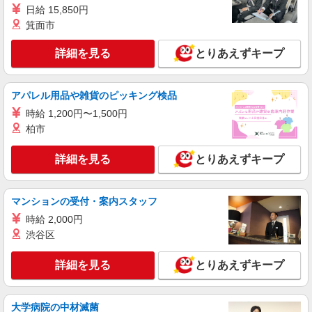
詳細を見る
日給 15,850円
キープ
箕面市
派遣社員
詳細を見る
とりあえずキープ
株式会社iDA（20085748）
化粧品・コスメ販売
時給1500円〜1550円 ご経験・スキルにより考
アパレル用品や雑貨のピッキング検品
慮致します スマホでかんたんに前払いで給与が受
時給 1,200円〜1,500円
け取れます（※上限、条件あり）
愛知県名古屋市中村区 JR線・名鉄線・近鉄
柏市
線・地下鉄・臨海高速鉄道 名古屋駅直結
詳細を見る
とりあえずキープ
詳細を見る
キープ
派遣社員
マンションの受付・案内スタッフ
株式会社iDA（20080160）
時給 2,000円
化粧品・コスメ販売
渋谷区
時給1500円〜1650円 ご経験・スキルにより優
遇 スマホでかんたんに前払いで給与が受け取れま
詳細を見る
とりあえずキープ
す（※上限、条件あり）
愛知県名古屋市中村区 JR線・名鉄線・近鉄
線・地下鉄・臨海高速鉄道 名古屋駅直結
大学病院の中材滅菌