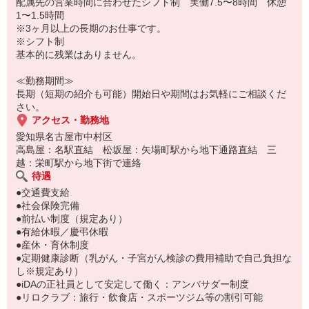
・コスメ求人数は業界トップクラス！
配属先の営業時間に合わせたシフト制 実働7.5〜8時間 休憩
・働く女性のための制度もバッチリ◎
1〜1.5時間
・重要視するポイントでお仕事探し
※3ヶ月以上の長期のお仕事です。
・正社員へのステップアップも可能
※シフト制
基本的に残業はありません。
≪勤務期間≫
長期（短期の紹介も可能）開始日や期間はお気軽にご相談くだ
さい。
アクセス・勤務地
愛知県名古屋市中村区
高島屋：名駅直結 松坂屋：矢場町駅から地下通路直結 三
越：栄町駅から地下街で連絡
待遇
●交通費支給
●社会保険完備
●前払い制度（規定あり）
●有給休暇／慶弔休暇
●産休・育休制度
●定期健康診断（乳がん・子宮がん検診の費用補助で自己負担な
し※規定あり）
●iDAの正社員として安定して働く：アンバサダー制度
●リロクラブ：旅行・飲食店・スポーツジム等の割引可能