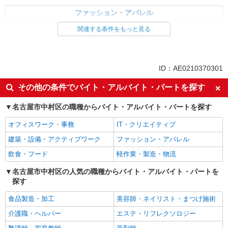
ファッション・アパレル
雑貨・コスメ販売
関連する条件をもっと見る
同じ特徴から求人を探す
交通費支給
オープニングスタッフ
ID：AE0210370301
未経験歓迎
社員登用あり
その他の条件でバイト・アルバイト・パートを探す
副業・WワークOK
週2～3日勤務OK
名古屋市中村区の職種からバイト・アルバイト・パートを探す
産休・育休取得実績あり
社会保険あり
オフィスワーク・事務
IT・クリエイティブ
建築・設備・アクティブワーク
ファッション・アパレル
飲食・フード
軽作業・製造・物流
名古屋市中村区の人気の職種からバイト・アルバイト・パートを
探す
食品製造・加工
美容師・ネイリスト・まつげ施術
介護職・ヘルパー
エステ・リフレクソロジー