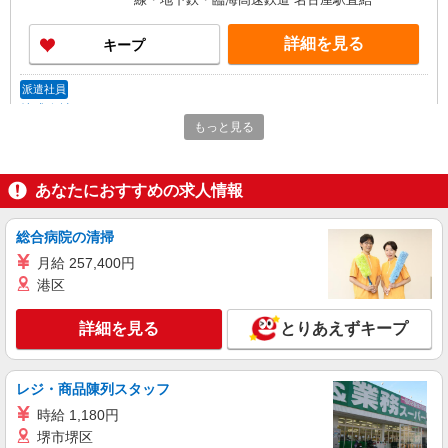
詳細を見る
キープ
派遣社員
株式会社iDA（20076609）
もっと見る
化粧品・コスメ販売
時給1400円〜1600円 ご経験・スキルにより考
慮致します スマホでかんたんに前払いで給与が受
あなたにおすすめの求人情報
け取れます（※上限、条件あり）
愛知県名古屋市中村区 JR線・名鉄線・近鉄
線・地下鉄・臨海高速鉄道 名古屋駅直結
総合病院の清掃
詳細を見る
月給 257,400円
キープ
港区
派遣社員
詳細を見る
とりあえずキープ
株式会社iDA（20097222）
バッグ販売
時給1500円〜1500円 スマホで簡単に前払いで
レジ・商品陳列スタッフ
給与が受け取れます（上限・条件有）
時給 1,180円
愛知県名古屋市中村区 JR線・名鉄線・近鉄
堺市堺区
線・地下鉄・臨海高速鉄道 名古屋駅直結