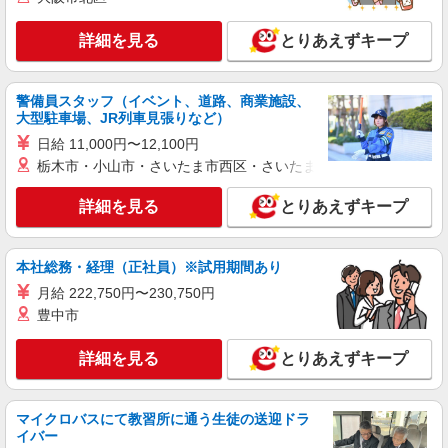
詳細を見る
キープ
詳細を見る
とりあえずキープ
派遣社員
株式会社iDA（20099153）
警備員スタッフ（イベント、道路、商業施設、
フレグランス販売
大型駐車場、JR列車見張りなど）
時給1500円〜1650円 ご経験・スキルにより考
日給 11,000円〜12,100円
慮致します スマホでかんたんに前払いで給与が受
栃木市・小山市・さいたま市西区・さいたま市岩槻区・久喜市・
け取れます（※上限、条件あり）
愛知県名古屋市中村区 JR線・名鉄線・近鉄
線・地下鉄・臨海高速鉄道 名古屋駅直結
詳細を見る
とりあえずキープ
詳細を見る
キープ
本社総務・経理（正社員）※試用期間あり
派遣社員
月給 222,750円〜230,750円
株式会社iDA（20078035）
豊中市
化粧品・コスメサポート
時給1400円〜1500円 スキル・ご経験により優
詳細を見る
とりあえずキープ
遇 スマホでかんたんに前払いで給与が受け取れま
す（※上限、条件あり） 学生の方は時給1350円
愛知県名古屋市中村区 JR線・名鉄線・近鉄
線・地下鉄・臨海高速鉄道 名古屋駅直結
マイクロバスにて教習所に通う生徒の送迎ドラ
イバー