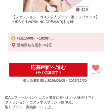
【ファッション・コスメ求人ブランド数トップクラス】
のiDAで【WORKING DREAM(R)】を叶...
時給1500円〜1820円
ご経験・ブランドにより決定 例：イソップ 5年以上
愛知県名古屋市中村区
のコスメ経験者は1820円
スマホでかんたんに前払いで給与が受け取れます（
上限、条件あり）
応募画面へ進む
1分で応募完了!!
キープ
求人応募期間：2026/08/05～2026/11/30
iDAはファッション・コスメ業界に特化した人材会社です。
ファッション・コスメ求人ブランド数NO1、
取引ブランド実績数5000以上。
外資系ラグジュアリーブランド・コスメ・国内外の