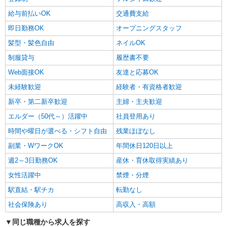
給与前払いOK
交通費支給
即日勤務OK
オープニングスタッフ
髪型・髪色自由
ネイルOK
制服貸与
履歴書不要
Web面接OK
友達と応募OK
未経験歓迎
経験者・有資格者歓迎
新卒・第二新卒歓迎
主婦・主夫歓迎
エルダー（50代～）活躍中
社員登用あり
時間や曜日が選べる・シフト自由
残業ほぼなし
副業・WワークOK
年間休日120日以上
週2～3日勤務OK
産休・育休取得実績あり
女性活躍中
禁煙・分煙
駅直結・駅チカ
転勤なし
社会保険あり
高収入・高額
同じ職種から求人を探す