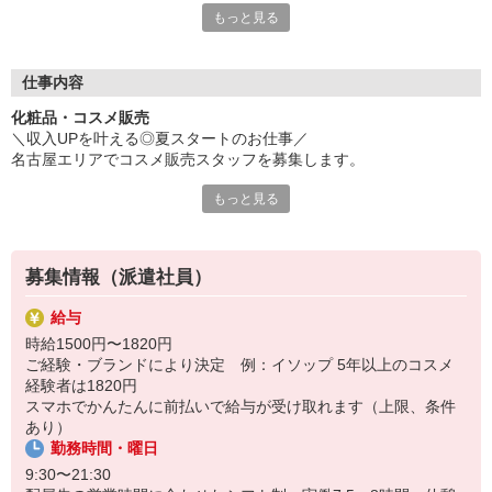
もっと見る
有名アパレルブランドでの様々なお仕事を御紹介しております
ファッション・コスメの研修に特化した「iDAカレッジ」
販売や美容、PRなど、各分野に特化した
仕事内容
5種類の講座でスキルアップを図ることができます。
化粧品・コスメ販売
興味はあるけれどファッション・コスメ業界が初めてで
＼収入UPを叶える◎夏スタートのお仕事／
どのように始めたら良いか分からない方、
名古屋エリアでコスメ販売スタッフを募集します。
販売スキルに磨きをかけたい現職の方、
様々なご要望にお応えできる幅広いカリキュラムをご用意。
もっと見る
オーガニック系、韓国コスメ、ハイブランドコスメなど…
iDAにご登録頂いた方は、全ての研修が無料でご参加頂けます
ご希望×ご条件でお仕事をご紹介します。
【募集ブランド例】
募集情報（派遣社員）
イソップ、プラダビューティ、ディオール、YSL
ジョーマローンロンドン、リファ、ロクシタン、AENA など
給与
時給1500円〜1820円
【勤務地】
ご経験・ブランドにより決定 例：イソップ 5年以上のコスメ
ジェイアール名古屋タカシマヤ
経験者は1820円
タカシマヤゲートタワーモール
スマホでかんたんに前払いで給与が受け取れます（上限、条件
松坂屋、栄三越、ラシック
あり）
パルコ、各イオンモール など
勤務時間・曜日
【ポイント】
9:30〜21:30