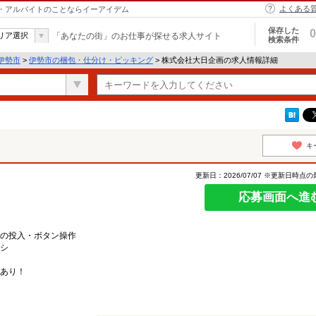
よくある
ト・アルバイトのことならイーアイデム
保存した
0
リア選択
「あなたの街」のお仕事が探せる求人サイト
検索条件
伊勢市
>
伊勢市の梱包・仕分け・ピッキング
> 株式会社大日企画の求人情報詳細
キ
更新日：2026/07/07 ※更新日時点
応募画面へ進
の投入・ボタン操作
ナシ
あり！