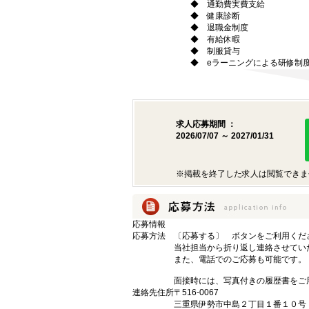
◆ 通勤費実費支給
◆ 健康診断
◆ 退職金制度
◆ 有給休暇
◆ 制服貸与
◆ eラーニングによる研修制
求人応募期間 ：
2026/07/07 ～ 2027/01/31
※掲載を終了した求人は閲覧できま
応募情報
応募方法
〔応募する〕 ボタンをご利用くだ
当社担当から折り返し連絡させてい
また、電話でのご応募も可能です。
面接時には、写真付きの履歴書をご
連絡先住所
〒516-0067
三重県伊勢市中島２丁目１番１０号