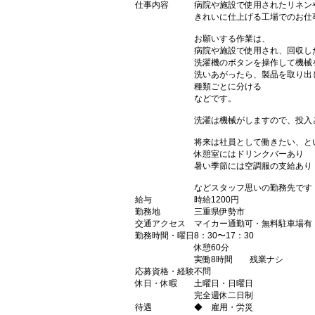
仕事内容
病院や施設で使用されたリネン
きれいに仕上げる工場でのお仕
お願いする作業は、
病院や施設で使用され、回収し
洗濯機のボタンを操作して機械
洗いあがったら、製品を取り出
種類ごとに分ける
などです。
洗濯は機械がしますので、投入
将来は社員として働きたい、と
休憩室にはドリンクバーあり
暑い季節には空調服の支給あり
などスタッフ思いの勤務先です
給与
時給1200円
勤務地
三重県伊勢市
交通アクセス
マイカー通勤可・無料駐車場有
勤務時間・曜日
8：30〜17：30
休憩60分
実働8時間 残業ナシ
応募資格・経験
不問
休日・休暇
土曜日・日曜日
完全週休二日制
待遇
◆ 雇用・労災