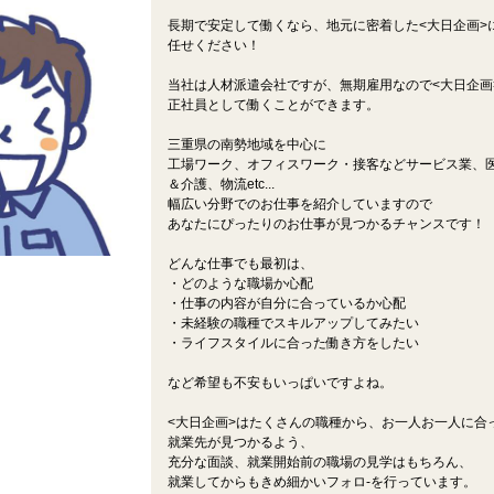
長期で安定して働くなら、地元に密着した<大日企画>
任せください！
当社は人材派遣会社ですが、無期雇用なので<大日企画
正社員として働くことができます。
三重県の南勢地域を中心に
工場ワーク、オフィスワーク・接客などサービス業、
＆介護、物流etc...
幅広い分野でのお仕事を紹介していますので
あなたにぴったりのお仕事が見つかるチャンスです！
どんな仕事でも最初は、
・どのような職場か心配
・仕事の内容が自分に合っているか心配
・未経験の職種でスキルアップしてみたい
・ライフスタイルに合った働き方をしたい
など希望も不安もいっぱいですよね。
<大日企画>はたくさんの職種から、お一人お一人に合
就業先が見つかるよう、
充分な面談、就業開始前の職場の見学はもちろん、
就業してからもきめ細かいフォロ-を行っています。