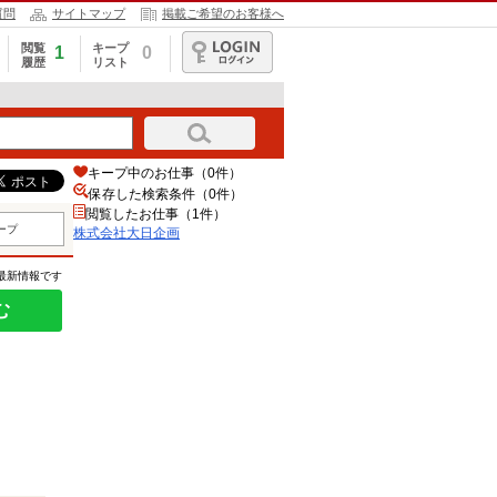
質問
サイトマップ
掲載ご希望のお客様へ
閲覧
キープ
1
0
履歴
リスト
ログイン
キープ中のお仕事（0件）
保存した検索条件（
0
件）
閲覧したお仕事（1件）
ープ
株式会社大日企画
の最新情報です
む