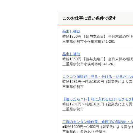
このお仕事に近い条件で探す
品出し補助
時給1350円 【給与支給日】 当月末締め/
三重県伊勢市小俣町本町341-261
品出し補助
時給1350円 【給与支給日】 当月末締め/
三重県伊勢市小俣町本町341-261
コツコツ派歓迎｜見る・分ける・貼るだけ♪
時給1281円〜時給1610円（就業先により
三重県伊勢市
【迷ったらコレ】箱に入れるだけ♪モクモク
時給1281円〜時給1610円（就業先により
三重県伊勢市
工場のカンタン軽作業、倉庫での箱詰め・入
■時給1200円〜1400円（就業先により異
三重県内に多数あり 伊勢市