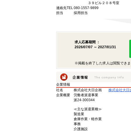
３９ビル２０８号室
連絡先TEL
080-1557-9899
担当
採用担当
求人応募期間 ：
2026/07/07 ～ 2027/01/31
※掲載を終了した求人は閲覧できま
企業情報
社名
株式会社大日企画
株式会社大日
企業概要
労働者派遣事業
派24-300344
≪主な派遣業種≫
製造業
倉庫作業・軽作業
事務
介護施設