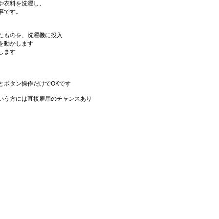
や衣料を洗濯し、
事です。
たものを、洗濯機に投入
を動かします
します
とボタン操作だけでOKです
いう方には直接雇用のチャンスあり