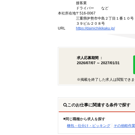
接客業
ドライバー など
本社所在地
〒516-0067
三重県伊勢市中島２丁目１番１０号
３９ビル２０８号
URL
https://dainichikikaku.jp/
求人応募期間 ：
2026/07/07 ～ 2027/01/31
※掲載を終了した求人は閲覧できま
このお仕事に関連する条件で探す
同じ職種から求人を探す
梱包・仕分け・ピッキング
その他軽作