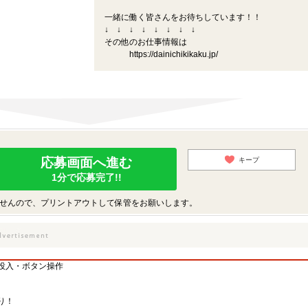
一緒に働く皆さんをお待ちしています！！
↓ ↓ ↓ ↓ ↓ ↓ ↓ ↓
その他のお仕事情報は
https://dainichikikaku.jp/
応募画面へ進む
キープ
1分で応募完了!!
せんので、プリントアウトして保管をお願いします。
投入・ボタン操作
シ
り！