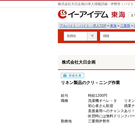
株式会社大日企画の求人情報詳細 - 伊勢市｜バイ
エ
東海
アルバイト・バイト・求人TOP
>
東海
>
三重県
>
勤務地
職種
株式会社大日企画
派遣社員
リネン製品のクリ－ニング作業
給与
時給1200円
職種
洗濯機オペレ－タ リネン
初心者さん歓迎 残業
直接雇用へのチャンスあり！
休憩時には無料ドリンクバー
勤務地
三重県伊勢市