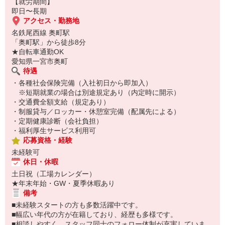
【就労期間】
即日〜長期
アクセス・勤務地
名鉄尾西線 奥町駅
「奥町駅」から徒歩8分
★自転車通勤OK
愛知県一宮市奥町
待遇
・各種社会保険完備（入社初日から即加入）
※短期就業の場合は別途規定あり（内定時に開示）
・交通費全額支給（規定あり）
・制服貸与／ロッカー・休憩室完備（配属先による）
・定期健康診断（会社負担）
・福利厚生サービス利用可
応募資格・経験
未経験可
休日・休暇
土日祝（工場カレンダー）
★年末年始・GW・夏季休暇あり
備考
■未経験スタートの方も多数活躍中です。
■幅広い年代の方が在籍しており、経歴も多様です。
■相談しやすく、スタッフ同士のフォロー体制が充実していま