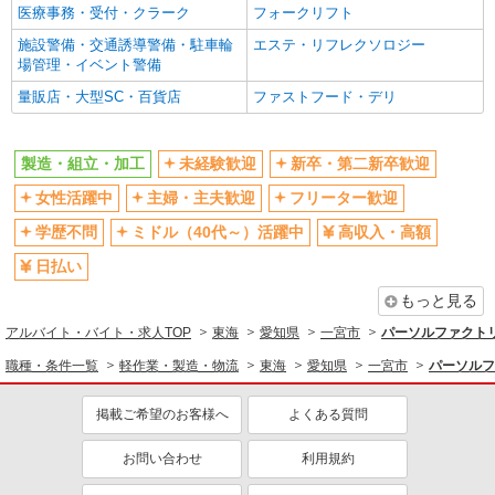
医療事務・受付・クラーク
フォークリフト
施設警備・交通誘導警備・駐車輪
エステ・リフレクソロジー
場管理・イベント警備
量販店・大型SC・百貨店
ファストフード・デリ
製造・組立・加工
未経験歓迎
新卒・第二新卒歓迎
女性活躍中
主婦・主夫歓迎
フリーター歓迎
学歴不問
ミドル（40代～）活躍中
高収入・高額
日払い
もっと見る
アルバイト・バイト・求人TOP
東海
愛知県
一宮市
パーソルファクト
職種・条件一覧
軽作業・製造・物流
東海
愛知県
一宮市
パーソルフ
掲載ご希望のお客様へ
よくある質問
お問い合わせ
利用規約