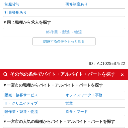
制服貸与
研修制度あり
社員登用あり
同じ職種から求人を探す
軽作業・製造・物流
製造・組立・加工
関連する条件をもっと見る
同じ特徴から求人を探す
未経験歓迎
ミドル（40代～）活躍中
ID：AD1029587522
日払い
土日祝休み
その他の条件でバイト・アルバイト・パートを探す
交通費支給
社会保険あり
一宮市の職種からバイト・アルバイト・パートを探す
社宅・寮あり
社員登用あり
販売・接客サービス
オフィスワーク・事務
IT・クリエイティブ
営業
軽作業・製造・物流
飲食・フード
一宮市の人気の職種からバイト・アルバイト・パートを探す