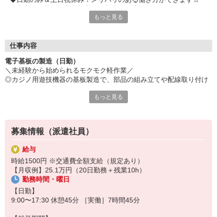
◆寮完備＆赴任旅費全額支給で新生活を応援します！
もっと見る
└ 担当者コメント：
未経験の方でも安心してスタートできる環境です。
冷暖房完備の快適な職場で、細かな作業に向いている方におすす
仕事内容
め！
電子基板の製造（日勤）
寮完備や赴任旅費支給など待遇面も充実していますので、遠方か
＼未経験から始められるモクモク軽作業／
らのご応募も大歓迎です。
◎カジノ用遊技機器の基板製造で、部品の組み立てや配線取り付け
まずはお気軽にお問い合わせください！
を行います。
もっと見る
◎冷暖房完備の快適な工場で、細かな部品を取り扱う作業が中心で
す。
◎未経験OK！コツコツ作業や細かい作業が得意な方にピッタリ♪
◎寮完備で新生活を応援！赴任旅費全額支給などサポート充実◎
募集情報（派遣社員）
給与
時給1500円 ※交通費全額支給（規定あり）
【月収例】25.1万円（20日勤務＋残業10h）
勤務時間・曜日
【日勤】
9:00〜17:30 休憩45分 ［実働］7時間45分