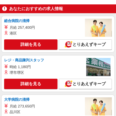
あなたにおすすめの求人情報
詳細を見る
キープ
総合病院の清掃
派遣社員
パーソルフィールドスタッフ株式会社 西日本コーディネートセンタ
月給 257,400円
ー（C）
港区
機械オペレーター業務
時給1,450円 月収例：261,725円（就業日：21
詳細を見る
とりあえずキープ
日、残業10時間の場合） ★交通費規定支給
愛知県一宮市 ★車通勤可 敷地内無料駐車場あ
り
レジ・商品陳列スタッフ
時給 1,180円
詳細を見る
キープ
堺市堺区
派遣社員
詳細を見る
とりあえずキープ
株式会社テクノ・サービス/お仕事No/0901044
機械オペレーター作業
大学病院の清掃
時給1600円 月収例：240000円以上（残業・休
日出勤手当て等が含まれています） 交通費全額支
月給 273,650円
給
愛知県一宮市 ＊車・バイク通勤OK
品川区