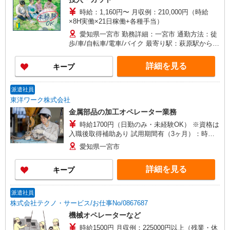
時給：1,160円〜 月収例：210,000円（時給
×8H実働×21日稼働+各種手当）
愛知県一宮市 勤務詳細：一宮市 通勤方法：徒
歩/車/自転車/電車/バイク 最寄り駅：萩原駅から車
7分 ※名鉄萩原駅より無料送迎バスあり（約10分
少々） ※一宮駅から無料送迎バスあり（約30分）
詳細を見る
キープ
※構内の駐車場（4400円/月）利用OK
派遣社員
東洋ワーク株式会社
金属部品の加工オペレーター業務
時給1700円（日勤のみ・未経験OK） ※資格は
入職後取得補助あり 試用期間有（3ヶ月）：時給
１,600円 月給例 時給1,700円 × 8時間 × 21日＝
愛知県一宮市
285,600円 月給＋残業２０時
間 ＝328,100円
詳細を見る
キープ
派遣社員
株式会社テクノ・サービス/お仕事No/0867687
機械オペレーターなど
時給1500円 月収例：225000円以上（残業・休