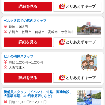
詳細を見る
詳細を見る
とりあえずキープ
キープ
派遣社員
ベルク各店での店内スタッフ
株式会社テクノ・サービス/お仕事No/0911475
時給 1,065円
基板組立・配線・検査
古河市・佐野市・前橋市・高崎市・伊勢崎市・太田市・館林市・
時給1300円 月収例：208000円以上（残業・休
日出勤手当て等が含まれています） 交通費全額支
給
詳細を見る
とりあえずキープ
愛知県一宮市 ＊車・バイク通勤OK
詳細を見る
キープ
ビルの清掃スタッフ
時給 1,200円〜1,200円
派遣社員
大阪市北区
パーソルフィールドスタッフ株式会社 西日本コーディネートセンタ
ー（C）
詳細を見る
とりあえずキープ
からし作り
時給1,450円 月収例：261,725円（就業日：21
日、残業10時間の場合） ★交通費規定支給
警備員スタッフ（イベント、道路、商業施設、
愛知県一宮市 ★車通勤可 敷地内無料駐車場あ
大型駐車場、JR列車見張りなど）
り
日給 11,000円〜12,100円