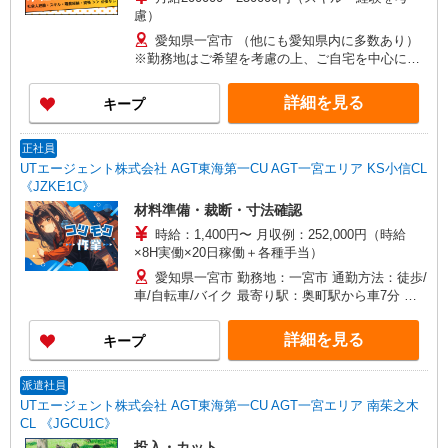
慮）
愛知県一宮市 （他にも愛知県内に多数あり）
※勤務地はご希望を考慮の上、ご自宅を中心に通
勤時間120分圏内のエリアとなります。（転勤な
し）
詳細を見る
キープ
正社員
UTエージェント株式会社 AGT東海第一CU AGT一宮エリア KS小信CL
《JZKE1C》
材料準備・裁断・寸法確認
時給：1,400円〜 月収例：252,000円（時給
×8H実働×20日稼働＋各種手当）
愛知県一宮市 勤務地：一宮市 通勤方法：徒歩/
車/自転車/バイク 最寄り駅：奥町駅から車7分 ※
構内の（無料）駐車場利用OK
詳細を見る
キープ
派遣社員
UTエージェント株式会社 AGT東海第一CU AGT一宮エリア 南茱之木
CL 《JGCU1C》
投入・カット