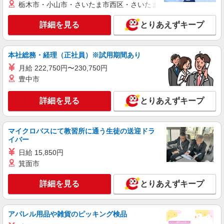
栃木市・小山市・さいたま市西区・さいたま市岩槻区・久喜市・
詳細を見る
キープ
詳細を見る
とりあえずキープ
派遣社員
パーソルフィールドスタッフ株式会社 西日本コーディネートセンタ
ー（C）
本社総務・経理（正社員）※試用期間あり
からし・マスタードの製造作業
月給 222,750円〜230,750円
時給1,450円 月収例：261,725円（就業日：21
豊中市
日、残業10時間の場合） ★交通費規定支給
愛知県一宮市 ★車通勤可 敷地内無料駐車場あ
詳細を見る
とりあえずキープ
り
詳細を見る
キープ
マイクロバスにて教習所に通う生徒の送迎ドラ
イバー
派遣社員
日給 15,850円
パーソルファクトリーパートナーズ株式会社
箕面市
事務・軽作業（日勤）
詳細を見る
とりあえずキープ
時給1450円 ※交通費全額支給（規定あり）
【月収例】23.5万円（20日勤務＋残業10h）
愛知県一宮市丹陽町
アパレル用品や雑貨のピッキング検品