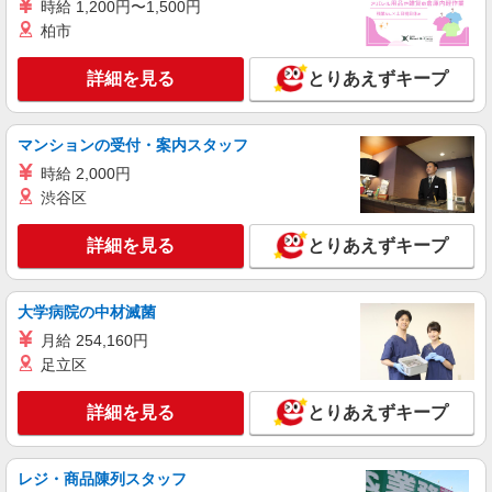
時給 1,200円〜1,500円
詳細を見る
キープ
柏市
派遣社員
詳細を見る
とりあえずキープ
株式会社グロップ 岐阜オフィス
組立作業／日勤／土日祝休み／空調完備／9時
開始
マンションの受付・案内スタッフ
時給1,400円〜1,750円＋交通費支給 ※交通
時給 2,000円
費：月30,000円まで ※交通費支給規定あり ※残業
勤務は時給25％アップ ※給与の希望日払い制度あ
渋谷区
雇入れ直後：愛知県一宮市 変更の範囲：会社
り ＜月収例＞ ※月20日勤務の場合 時給1,400円
の定める就業場所
×7.75時間×20日＝217,000円＋交通費
詳細を見る
とりあえずキープ
詳細を見る
キープ
大学病院の中材滅菌
正社員
職業紹介
月給 254,160円
株式会社リオン
足立区
釣り用道具の製造スタッフ
月給245,000円〜280,000円（経験・能力によ
詳細を見る
とりあえずキープ
る）
愛知県一宮市
レジ・商品陳列スタッフ
詳細を見る
キープ