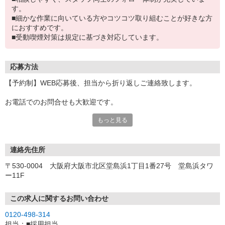
す。
■細かな作業に向いている方やコツコツ取り組むことが好きな方
におすすめです。
■受動喫煙対策は規定に基づき対応しています。
応募方法
【予約制】WEB応募後、担当から折り返しご連絡致します。
お電話でのお問合せも大歓迎です。
＜13734＞
もっと見る
―――――※夏季休業期間のお知らせ※―――――
下記期間は休業とさせて頂きます。
休業中のご応募・お問い合わせにつきましては、
連絡先住所
8月17日（月）9時以降から順次ご連絡いたします。
〒530-0004 大阪府大阪市北区堂島浜1丁目1番27号 堂島浜タワ
（※土日祝は10：00〜17：00の営業となります。）
ー11F
よろしくお願い致します。
8月8日（土）〜8月9日（日）：10:00〜17:00
この求人に関するお問い合わせ
8月10日（月）：時短営業9:00〜18:00
0120-498-314
8月11日（火・祝）〜8月16日（日）：休業
担当：■採用担当