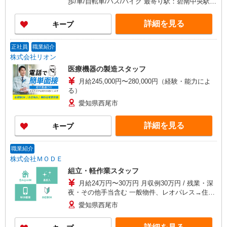
歩/車/自転車/バス/バイク 最寄り駅：碧南中央駅か
ら車9分 ※最寄りバス停から徒歩5分 ※構内の
（無料）駐車場利用OK
詳細を見る
キープ
正社員
職業紹介
株式会社リオン
医療機器の製造スタッフ
月給245,000円〜280,000円（経験・能力によ
る）
愛知県西尾市
詳細を見る
キープ
職業紹介
株式会社ＭＯＤＥ
組立・軽作業スタッフ
月給24万円〜30万円 月収例30万円 / 残業・深
夜・その他手当含む 一般物件、レオパレス→住み
込みでお仕事可能★☆ 綺麗な1R、1Kをご用意☆
愛知県西尾市