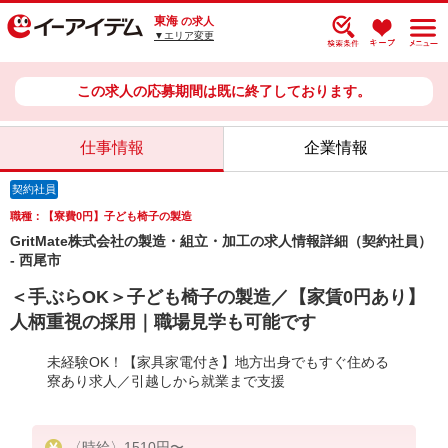
東海
の求人
▼エリア変更
この求人の応募期間は既に終了しております。
仕事情報
企業情報
契約社員
職種：【寮費0円】子ども椅子の製造
GritMate株式会社の製造・組立・加工の求人情報詳細（契約社員）
- 西尾市
＜手ぶらOK＞子ども椅子の製造／【家賃0円あり】
人柄重視の採用｜職場見学も可能です
未経験OK！【家具家電付き】地方出身でもすぐ住める
寮あり求人／引越しから就業まで支援
〈時給〉1510円〜