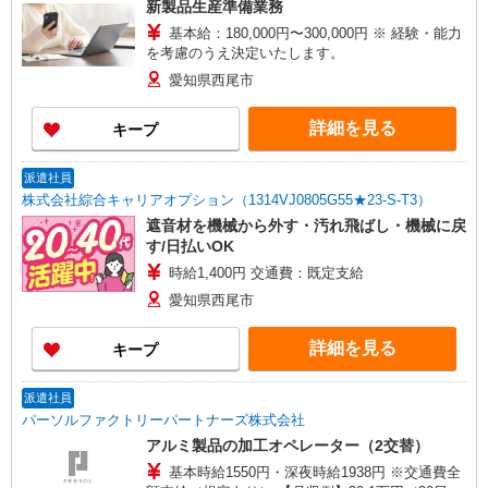
新製品生産準備業務
基本給：180,000円〜300,000円 ※ 経験・能力
を考慮のうえ決定いたします。
愛知県西尾市
詳細を見る
キープ
派遣社員
株式会社綜合キャリアオプション（1314VJ0805G55★23-S-T3）
遮音材を機械から外す・汚れ飛ばし・機械に戻
す/日払いOK
時給1,400円 交通費：既定支給
愛知県西尾市
詳細を見る
キープ
派遣社員
パーソルファクトリーパートナーズ株式会社
アルミ製品の加工オペレーター（2交替）
基本時給1550円・深夜時給1938円 ※交通費全