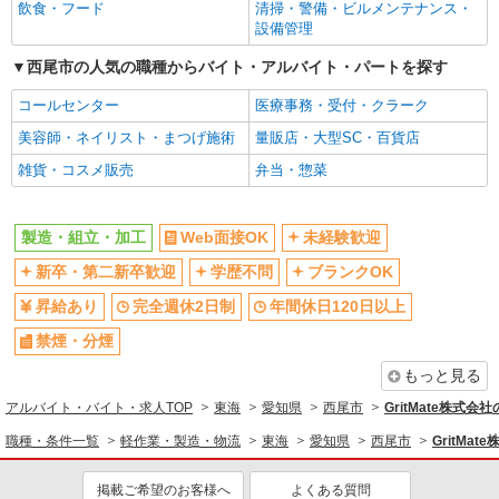
飲食・フード
清掃・警備・ビルメンテナンス・
設備管理
西尾市の人気の職種からバイト・アルバイト・パートを探す
コールセンター
医療事務・受付・クラーク
美容師・ネイリスト・まつげ施術
量販店・大型SC・百貨店
雑貨・コスメ販売
弁当・惣菜
製造・組立・加工
Web面接OK
未経験歓迎
新卒・第二新卒歓迎
学歴不問
ブランクOK
昇給あり
完全週休2日制
年間休日120日以上
禁煙・分煙
もっと見る
アルバイト・バイト・求人TOP
東海
愛知県
西尾市
GritMate株式
職種・条件一覧
軽作業・製造・物流
東海
愛知県
西尾市
GritMa
掲載ご希望のお客様へ
よくある質問