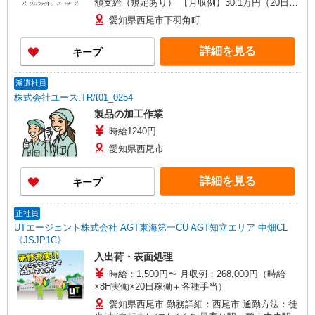
額支給（規定あり） 【月収例】30.1万円（20日勤
務＋残業20h＋深夜37.5h）
愛知県西尾市下羽角町
詳細を見る
キープ
派遣社員
株式会社ユース.TR/t01_0254
製品の加工作業
時給1240円
愛知県西尾市
詳細を見る
キープ
正社員
UTエージェント株式会社 AGT東海第一CU AGT知立エリア 中畑CL
《JSJP1C》
入出荷・表面処理
時給：1,500円〜 月収例：268,000円（時給
×8H実働×20日稼働＋各種手当）
愛知県西尾市 勤務詳細：西尾市 通勤方法：徒