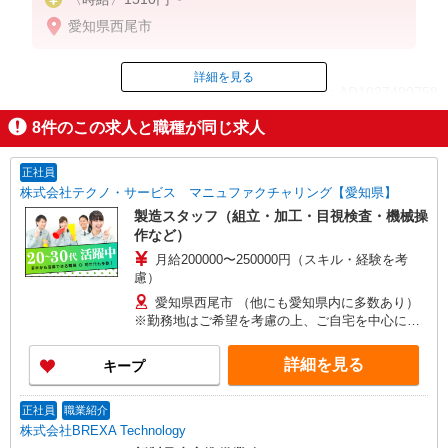
愛知県西尾市
詳細を見る
ID：AD1027490758
8
件のこの求人と職種が同じ求人
掲載期間終了
正社員
株式会社テクノ・サービス マニュファクチャリング【愛知県】
製造スタッフ（組立・加工・目視検査・機械操
作など）
月給200000〜250000円（スキル・経験を考
慮）
愛知県西尾市 （他にも愛知県内に多数あり）
※勤務地はご希望を考慮の上、ご自宅を中心に通
勤時間120分圏内のエリアとなります。（転勤な
し）
詳細を見る
キープ
正社員
職業紹介
株式会社BREXA Technology