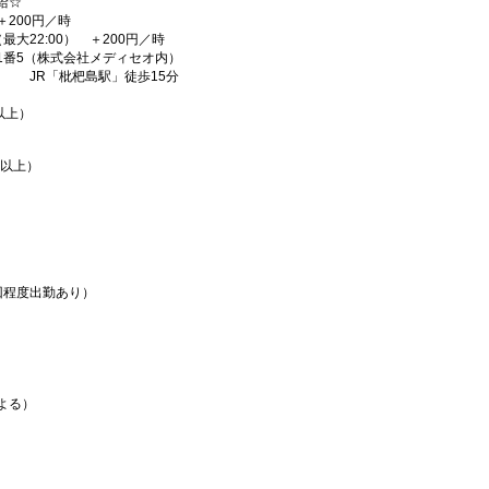
給☆
＋200円／時
最大22:00） ＋200円／時
1番5（株式会社メディセオ内）
JR「枇杷島駅」徒歩15分
間以上）
間以上）
回程度出勤あり）
よる）
）