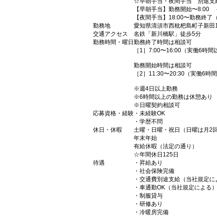
☆早朝手当・夜間手当 別途支
【早朝手当】勤務開始〜8:00 
【夜間手当】18:00〜勤務終了（
勤務地
愛知県清須市西枇杷島町子新田
交通アクセス
名鉄「新川橋駅」徒歩5分 
勤務時間・曜日
勤務終了時間は相談可
［1］7:00〜16:00（実働6時
勤務開始時間は相談可
［2］11:30〜20:30（実働6時
※週4日以上勤務
※6時間以上の勤務は休憩あり
※日曜契約相談可
応募資格・経験
・未経験OK
・学歴不問
休日・休暇
土曜・日曜・祝日（日曜は月2
年末年始
有給休暇（法定の通り）
☆年間休日125日
待遇
・昇給あり
・社会保険完備
・交通費別途支給（当社規定に
・車通勤OK（当社規定による
・制服貸与
・研修あり
・冷暖房完備