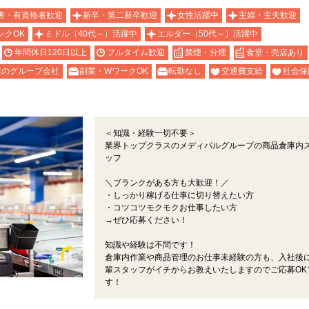
者・有資格者歓迎
新卒・第二新卒歓迎
女性活躍中
主婦・主夫歓迎
ンクOK
ミドル（40代～）活躍中
エルダー（50代～）活躍中
年間休日120日以上
フルタイム歓迎
禁煙・分煙
食堂・売店あり
業のグループ会社
副業・WワークOK
転勤なし
交通費支給
社会保
＜知識・経験一切不要＞
業界トップクラスのメディパルグループの商品倉庫内
ッフ
＼ブランクがある方も大歓迎！／
・しっかり稼げる仕事に切り替えたい方
・コツコツモクモクお仕事したい方
→ぜひ応募ください！
知識や経験は不問です！
倉庫内作業や商品管理のお仕事未経験の方も、入社後
輩スタッフがイチからお教えいたしますのでご応募OK
す！