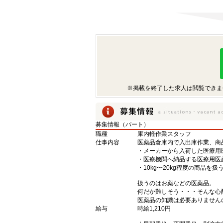
※掲載を終了した求人は閲覧できま
募集情報（パート）
職種
庫内軽作業スタッフ
仕事内容
医薬品倉庫内で入出庫作業、商
・メーカーから入荷した医療用
・医療機関へ納品する医療用医
・10kg〜20kg程度の商品を
扱うのはお薬などの医薬品。
何だか難しそう・・・そんな心
医薬品の知識は必要ありません
給与
時給1,210円