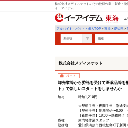
株式会社メディスケットのその他軽作業・製造・物流
イーアイデム
エ
東海
アルバイト・バイト・求人TOP
>
東海
>
愛知県
>
勤務地
職種
株式会社メディスケット
パート
卸売業等から委託を受けて医薬品等を
ト」で新しいスタ－トをしませんか
給与
時給1,210円
☆早朝手当・夜間手当 別途支
【早朝手当】勤務開始〜8:00 
【夜間手当】18:00〜勤務終了（
職種
庫内軽作業スタッフ
勤務地
愛知県清須市西枇杷島町子新田