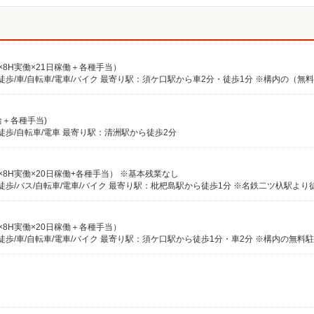
時給×8H実働×21日稼働＋各種手当）
月給＋各種手当)
徒歩/自転車/電車 最寄り駅：清洲駅から徒歩2分
時給×8H実働×20日稼働+各種手当） ※基本残業なし
歩/バス/自転車/電車/バイク 最寄り駅：枇杷島駅から徒歩1分 ※名鉄二ツ杁駅より
時給×8H実働×20日稼働＋各種手当）