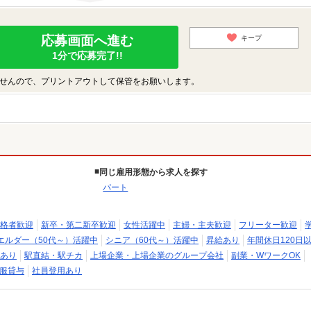
応募画面へ進む
キープ
1分で応募完了!!
せんので、プリントアウトして保管をお願いします。
同じ雇用形態から求人を探す
パート
格者歓迎
新卒・第二新卒歓迎
女性活躍中
主婦・主夫歓迎
フリーター歓迎
エルダー（50代～）活躍中
シニア（60代～）活躍中
昇給あり
年間休日120日
あり
駅直結・駅チカ
上場企業・上場企業のグループ会社
副業・WワークOK
服貸与
社員登用あり