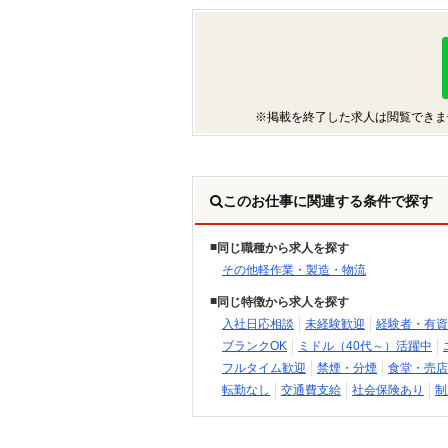
※掲載を終了した求人は閲覧できま
このお仕事に関連する条件で探す
同じ職種から求人を探す
その他軽作業・製造・物流
同じ特徴から求人を探す
入社日応相談
未経験歓迎
経験者・有資
ブランクOK
ミドル（40代～）活躍中
フルタイム歓迎
禁煙・分煙
食堂・売店
転勤なし
交通費支給
社会保険あり
制