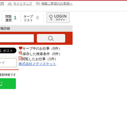
質問
サイトマップ
掲載ご希望のお客様へ
閲覧
キープ
1
0
履歴
リスト
ログイン
情報詳細
キープ中のお仕事（0件）
保存した検索条件（
0
件）
閲覧したお仕事（1件）
ープ
株式会社メディスケット
の最新情報です
む