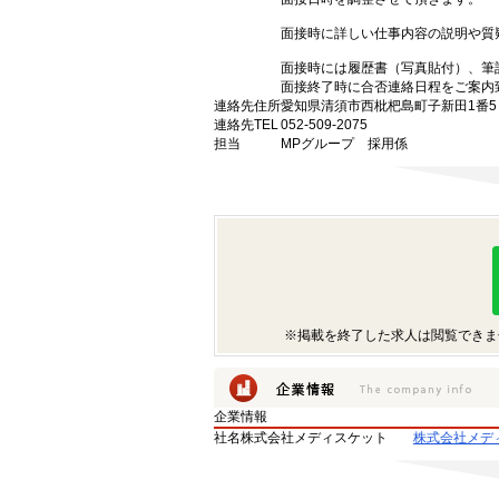
面接時に詳しい仕事内容の説明や質
面接時には履歴書（写真貼付）、筆
面接終了時に合否連絡日程をご案内
連絡先住所
愛知県清須市西枇杷島町子新田1番
連絡先TEL
052-509-2075
担当
MPグループ 採用係
※掲載を終了した求人は閲覧できま
企業情報
社名
株式会社メディスケット
株式会社メデ