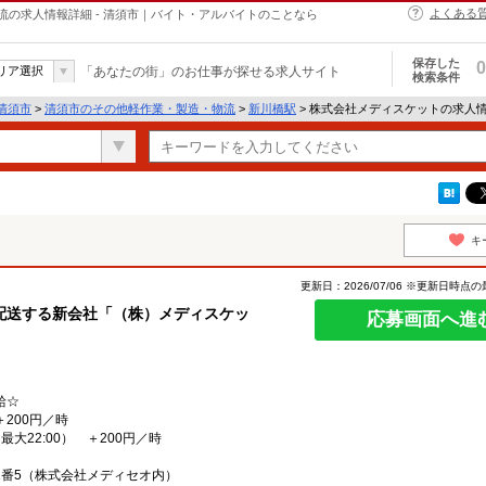
よくある
の求人情報詳細 - 清須市｜バイト・アルバイトのことなら
保存した
0
リア選択
「あなたの街」のお仕事が探せる求人サイト
検索条件
清須市
>
清須市のその他軽作業・製造・物流
>
新川橋駅
> 株式会社メディスケットの求人
キ
更新日：2026/07/06 ※更新日時点
配送する新会社「（株）メディスケッ
応募画面へ進
給☆
＋200円／時
最大22:00） ＋200円／時
1番5（株式会社メディセオ内）