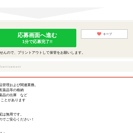
応募画面へ進む
キープ
1分で応募完了!!
せんので、プリントアウトして保管をお願いします。
品管理および関連業務。
医薬品等の格納
薬品の出庫 など
扱うことがあります
配は無用です。
のでご安心ください！