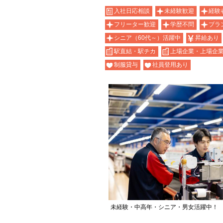
入社日応相談
未経験歓迎
経験
フリーター歓迎
学歴不問
ブラ
シニア（60代～）活躍中
昇給あり
駅直結・駅チカ
上場企業・上場企
制服貸与
社員登用あり
未経験・中高年・シニア・男女活躍中！