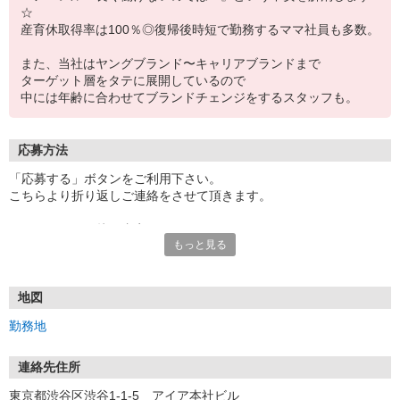
☆
産育休取得率は100％◎復帰後時短で勤務するママ社員も多数。
また、当社はヤングブランド〜キャリアブランドまで
ターゲット層をタテに展開しているので
中には年齢に合わせてブランドチェンジをするスタッフも。
応募方法
「応募する」ボタンをご利用下さい。
こちらより折り返しご連絡をさせて頂きます。
エントリー⇒面接⇒内定！
もっと見る
●即日内定も可
●一次面接はオンラインにて行います。
※お電話でのご応募もお待ちしております。
電話での応募の場合は「イーアイデムを見ました」とお伝えくださ
地図
い。
勤務地
連絡先住所
東京都渋谷区渋谷1-1-5 アイア本社ビル