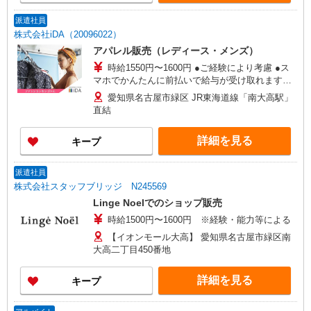
報奨金制度(予算達成時） 15000円〜（社内規
定有） ◆交通費（月上限3万円まで）
派遣社員
株式会社iDA（20096022）
アパレル販売（レディース・メンズ）
時給1550円〜1600円 ●ご経験により考慮 ●ス
マホでかんたんに前払いで給与が受け取れます
（※上限、条件あり）
愛知県名古屋市緑区 JR東海道線「南大高駅」
直結
詳細を見る
キープ
派遣社員
株式会社スタッフブリッジ N245569
Linge Noelでのショップ販売
時給1500円〜1600円 ※経験・能力等による
【イオンモール大高】 愛知県名古屋市緑区南
大高二丁目450番地
詳細を見る
キープ