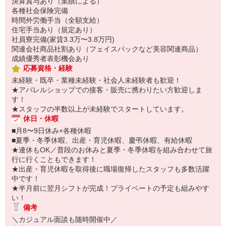
決算賞与あり（業績による）
各種社会保険完備
時間外労働手当（全額支給）
住宅手当あり（規定あり）
社員寮完備(家賃3.3万〜3.8万円)
関連会社商品社割あり（フェイスパックなど美容関連商品）
成績優秀者表彰機会あり
応募資格・経験
未経験・既卒・業種未経験・社会人未経験者も歓迎！
★アパレルショップでの接客・販売に携わりたい方歓迎しま
す！
★スタッフの半数以上が未経験でスタートしています。
休日・休暇
■月8〜9日休み+各種休暇
■夏季・冬季休暇、出産・育児休暇、慶弔休暇、有給休暇
★連休もOK／普段のお休みと夏季・冬季休暇を組み合わせて旅
行に行くこともできます！
★出産・育児休暇を取得後に職場復帰したスタッフも多数活躍
中です！
★半月前に翌月シフトが完成！プライベートの予定も組みやす
い！
備考
＼カジュアル面談も随時開催中／