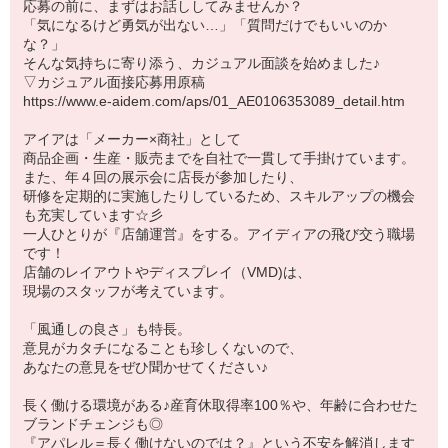
応募の前に、まずはお話ししてみませんか？
「気になるけど勇気が出ない…」「質問だけでもいいのか
な？」
そんな気持ちに寄り添う、カジュアル面談を始めました♪
▽カジュアル面接応募用原稿
https://www.e-aidem.com/aps/01_AE0106353089_detail.htm
アイアは「メーカー×商社」として
商品企画・生産・販売までを自社で一貫して手掛けています。
また、年４回の展示会に店長が参加したり、
研修を定期的に実施したりしているため、スキルアップの機会
も充実しています☆彡
一人ひとりが『店舗運営』をする。アイディアの飛び交う職場
です！
店舗のレイアウトやディスプレイ（VMD)は、
現場のスタッフが考えています。
「風通しの良さ」も特長。
意見がカタチになることも珍しくないので、
あなたの意見をぜひ聞かせてください♪
長く働ける環境がある♪産育休取得率100％や、年齢に合わせた
ブランドチェンジも◎
『アパレル＝長く働けないのでは？』という不安を解消します