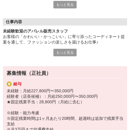
もっと見る
【結婚休暇の連休可】
5日連休の取得可能♪
【産休・育休取得率100％】
復帰後の時短勤務など生活環境に合わせた働き方もできます。こ
仕事内容
うした働き方がキャリアUPに影響する心配なし！
未経験歓迎のアパレル販売スタッフ
【ライブラリースペース（会社内）有】
お客様の「かわいい・かっこいい」に寄り添ったコーディネート提
様々な分野の本を常備！ショップスタッフの利用可能。
案を通して、ファッションの楽しさを届けるお仕事♪
【1シーズン1〜2コーデ分支給（規定あり）】
売場づくりやディスプレイは、スタッフみんなでアイデアを出しな
入社時期の影響なし！
もっと見る
がらトレンド感を演出。
SNSでブランドの魅力を発信するチャンスも！
他にもメリットいっぱい♪
同世代の仲間が多く、気軽に相談し合える雰囲気で安心。
■安定経営！続々新店OPEN
未経験からでも研修制度でしっかり成長でき、オシャレも人とのつ
■半月前に翌月のシフト完成
募集情報（正社員）
ながりも思いっきり楽しめますよ。
■入社特典有※配属による
希望や適性に合わせ、着実にステップUPが目指せる環境が整ってい
■50％の社員割引・制服無料支給有
給与
ます。
未経験：月給227,800円〜350,000円
経験者（店長候補）：月給250,000円〜350,000円
＼オンライン会社説明会を実施します／
★固定残業手当：28,800円（月給に含む）
7/30（木）13：00 ／ 8/7（金）16：00
※経験・能力考慮
＼＊採用＊Instagramページ／
※固定残業時間は1ヶ月あたり20時間、超過時は追加で残業手当
https://www.instagram.com/aiia_recruit/
支給
※月3万円まで交通費支給