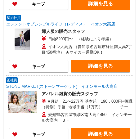
詳細を見る
キープ
契約社員
エレメントオブシンプルライフ（レディス） イオン大高店
婦人服の販売スタッフ
日給8200円〜 （経験により考慮）
イオン大高店 （愛知県名古屋市緑区南大高2丁
目450番地） ★マイカー通勤OK！
詳細を見る
キープ
正社員
STONE MARKET(ストーンマーケット) イオンモール大高店
アパレル雑貨の販売スタッフ
■月給 21〜22万円 基本給 190，000円+役職
（特別）手当+地域手当（1万円） チーフ
職：20，000円 一般職：10,000円 ※採用
愛知県名古屋市緑区南大高2-450 イオンモー
時に経験、適正を見て決定いたします。 ◆ 賞与年
ル大高内 ３Ｆ
2回 ◆ 昇給あり （賞与、昇給については入社1年
経過後より、 本人の実績及び会社業績により変動
詳細を見る
キープ
します。） ◆ 研修中月給変動なし（6ヶ月） ◆