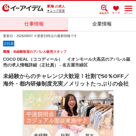
東海
の求人
▼エリア変更
仕事情報
企業情報
更新日：2026/08/07 ※更新日時点の最新情報です
正社員
職種：未経験歓迎のアパレル販売スタッフ
COCO DEAL（ココディール） イオンモール大高店のアパレル販
売の求人情報詳細（正社員） - 名古屋市緑区
未経験からのチャレンジ大歓迎！社割で50％OFF／
海外・都内研修制度充実／メリットたっぷりの会社