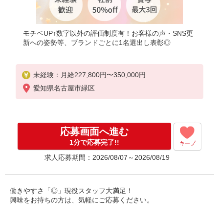
モチベUP↑数字以外の評価制度有！お客様の声・SNS更
新への姿勢等、ブランドごとに1名選出し表彰◎
未経験：月給227,800円〜350,000円
経験者（店長候補）：月給250,000円〜350,000円
愛知県名古屋市緑区
★固定残業手当：28,800円（月給に含む）
※経験・能力考慮
※固定残業時間は1ヶ月あたり20時間、超過時は追加
応募画面へ進む
で残業手当支給
※月3万円まで交通費支給
1分で応募完了!!
キープ
※試用期間（2〜3ヶ月）も同条件
求人応募期間：2026/08/07～2026/08/19
【手当】固定残業手当／資格手当／店舗職制手当／
住宅手当（実家外かつ賃貸の場合のみ別途支給）※
入社時から支給／特別手当
働きやすさ「◎」現役スタッフ大満足！
※手当の種類はエリアにより異なります。詳細は面
興味をお持ちの方は、気軽にご応募ください。
接時にお尋ねください。
☆☆☆ポイント☆☆☆