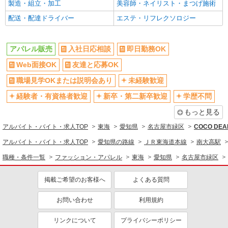
製造・組立・加工
美容師・ネイリスト・まつげ施術
配送・配達ドライバー
エステ・リフレクソロジー
アパレル販売
入社日応相談
即日勤務OK
Web面接OK
友達と応募OK
職場見学OKまたは説明会あり
未経験歓迎
経験者・有資格者歓迎
新卒・第二新卒歓迎
学歴不問
もっと見る
アルバイト・バイト・求人TOP
東海
愛知県
名古屋市緑区
COCO D
アルバイト・バイト・求人TOP
愛知県の路線
ＪＲ東海道本線
南大高駅
職種・条件一覧
ファッション・アパレル
東海
愛知県
名古屋市緑区
掲載ご希望のお客様へ
よくある質問
お問い合わせ
利用規約
リンクについて
プライバシーポリシー