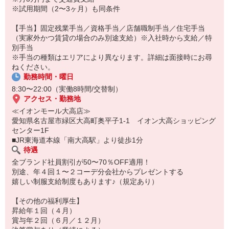
＼永年勤続表彰有／
※試用期間（2〜3ヶ月）も同条件
◆勤続5年・15年の節目に社員の新たな挑戦を応援する制有。
趣味・スキル習得など社員自身の成長につながる活動を応援しま
【手当】固定残業手当／資格手当／店舗職制手当／住宅手当
す。
（実家外かつ賃貸の場合のみ別途支給）※入社時から支給／特
◆海外研修実施（2025年度）
別手当
ショップスタッフとして10年以上勤務する社員対象。
※手当の種類はエリアにより異なります。詳細は面接時にお尋
特別な体験を後押しする支援金を支給します。
ねください。
※今年は韓国に行きました
勤務時間・曜日
8:30〜22:00（実働8時間/交替制）
アクセス・勤務地
≪イオンモール大高店≫
愛知県名古屋市緑区大高町奥平子1-1 イオン大高ショッピング
センター1F
■JR東海道本線「南大高駅」より徒歩1分
待遇
全ブランド社員割引が50〜70％OFF適用！
別途、年４回１〜２コーデ分会社からプレゼントする
嬉しい制服支給制度もあります♪（規定あり）
【その他の福利厚生】
昇給年１回（４月）
賞与年２回（６月／１２月）