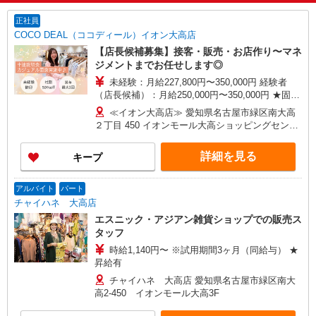
正社員
COCO DEAL（ココディール）イオン大高店
【店長候補募集】接客・販売・お店作り〜マネ
ジメントまでお任せします◎
未経験：月給227,800円〜350,000円 経験者
（店長候補）：月給250,000円〜350,000円 ★固定
残業手当：28,800円（月給に含む） ※経験・能力
≪イオン大高店≫ 愛知県名古屋市緑区南大高
考慮 ※固定残業時間は1ヶ月あたり20時間、超過
２丁目 450 イオンモール大高ショッピングセンタ
時は追加で残業手当支給 ※月3万円まで交通費支
ー１Ｆ
給 ※試用期間（2〜3ヶ月）も同条件 【手当】固
詳細を見る
キープ
定残業手当／資格手当／店舗職制手当／住宅手当
（実家外かつ賃貸の場合のみ別途支給）※入社時
から支給／特別手当 ※手当の種類はエリアにより
アルバイト
パート
異なります。詳細は面接時にお尋ねください。
チャイハネ 大高店
エスニック・アジアン雑貨ショップでの販売ス
タッフ
時給1,140円〜 ※試用期間3ヶ月（同給与） ★
昇給有
チャイハネ 大高店 愛知県名古屋市緑区南大
高2-450 イオンモール大高3F