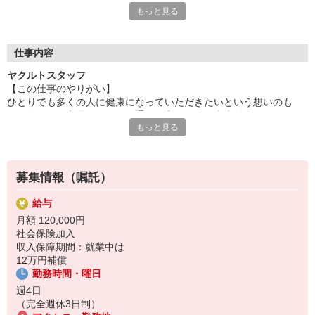
もっと見る
ムを運営しているセンターがあります。
仕事と子育てが両立できる職場です（詳細は待遇欄をご参照くだ
さい）
◆ご家族優先でOK
仕事内容
お子さまの急な発熱やご家族の介護など、安心してお休みいただ
ヤクルトスタッフ
けるよう『ファミリーサポート休暇』が年6日あります。お休み
【この仕事のやりがい】
の日はスタッフ同士で協力体制ができています。
ひとりでも多くの人に健康になっていただきたいという想いのも
◆たくさんの働く仲間がいます
と、ヤクルト商品のお届けを通しお客さまの健康生活をサポートす
20代〜50代の子育て世代のママさんも活躍中。仕事の悩みや子
もっと見る
るお仕事です。ただ商品のお届けをするだけでなく、お客とのコミ
育ての情報共有などもでき楽しく働けます。
ュニケーションの中から『ありがとう』や『喜びのお声』がいただ
◆未経験でも大丈夫
けるやりがいのあるお仕事です。
商品知識からお届や新規訪問のコツまで、社員が丁寧にサポー
ト。充実した研修で初めての方でも安心です。
募集情報（嘱託）
◆いつでも見学可能
センターや保育ルームは随時見学可能です。
給与
月額 120,000円
社会保険加入
収入保障期間：就業中は
12万円補償
勤務時間・曜日
週4日
（完全週休3日制）