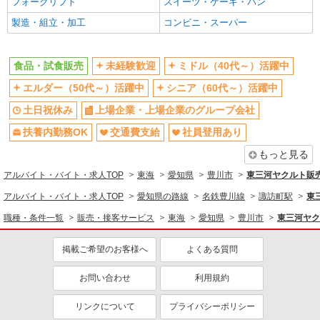
フォークリフト
スイーツ・ケーキ・パン
製造・組立・加工
コンビニ・スーパー
食品・試食販売
未経験歓迎
ミドル（40代～）活躍中
エルダー（50代～）活躍中
シニア（60代～）活躍中
土日祝休み
上場企業・上場企業のグループ会社
扶養内勤務OK
交通費支給
社員登用あり
もっと見る
アルバイト・バイト・求人TOP
東海
愛知県
豊川市
東三河ヤクルト販
アルバイト・バイト・求人TOP
愛知県の路線
名鉄豊川線
諏訪町駅
東
職種・条件一覧
販売・接客サービス
東海
愛知県
豊川市
東三河ヤク
掲載ご希望のお客様へ
よくある質問
お問い合わせ
利用規約
リンクについて
プライバシーポリシー