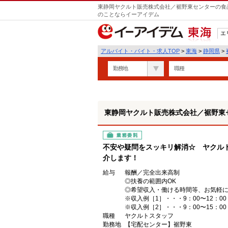
東静岡ヤクルト販売株式会社／裾野東センターの食品
のことならイーアイデム
エ
東海
アルバイト・バイト・求人TOP
>
東海
>
静岡県
>
勤務地
職種
東静岡ヤクルト販売株式会社／裾野東
業務委託
不安や疑問をスッキリ解消☆ ヤクル
介します！
給与
報酬／完全出来高制
◎扶養の範囲内OK
◎希望収入・働ける時間等、お気軽
※収入例［1］・・・9：00〜12：00 
※収入例［2］・・・9：00〜15：00
職種
ヤクルトスタッフ
勤務地
【宅配センター】裾野東