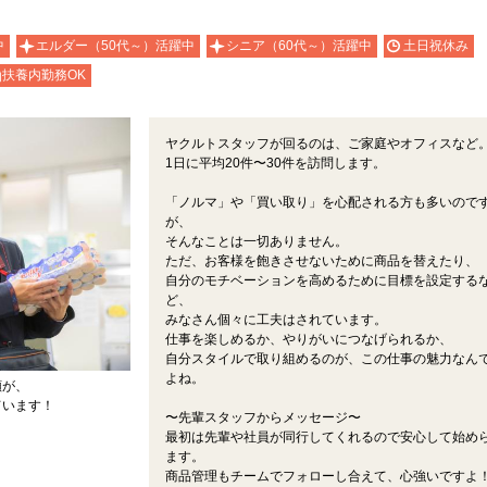
中
エルダー（50代～）活躍中
シニア（60代～）活躍中
土日祝休み
扶養内勤務OK
ヤクルトスタッフが回るのは、ご家庭やオフィスなど
1日に平均20件〜30件を訪問します。
「ノルマ」や「買い取り」を心配される方も多いので
が、
そんなことは一切ありません。
ただ、お客様を飽きさせないために商品を替えたり、
自分のモチベーションを高めるために目標を設定する
ど、
みなさん個々に工夫はされています。
仕事を楽しめるか、やりがいにつなげられるか、
自分スタイルで取り組めるのが、この仕事の魅力なん
よね。
顔が、
ています！
〜先輩スタッフからメッセージ〜
最初は先輩や社員が同行してくれるので安心して始め
ます。
商品管理もチームでフォローし合えて、心強いですよ