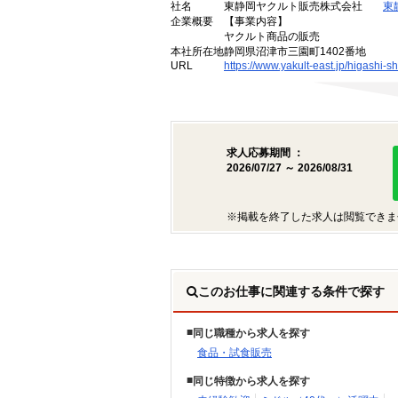
社名
東静岡ヤクルト販売株式会社
東
企業概要
【事業内容】
ヤクルト商品の販売
本社所在地
静岡県沼津市三園町1402番地
URL
https://www.yakult-east.jp/higashi-s
求人応募期間 ：
2026/07/27 ～ 2026/08/31
※掲載を終了した求人は閲覧できま
このお仕事に関連する条件で探す
同じ職種から求人を探す
食品・試食販売
同じ特徴から求人を探す