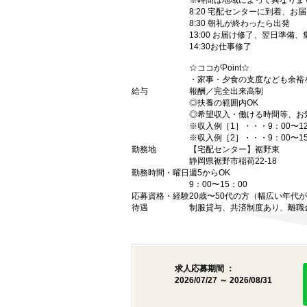
※時間は地域によって異なりま
8:20 宅配センターに到着、お
8:30 朝礼が終わったら出発
13:00 お届け修了、翌日準備
14:30お仕事修了
☆ココがPoint☆
・家事・夕食の支度なども余裕
給与
報酬／完全出来高制
◎扶養の範囲内OK
◎希望収入・働ける時間等、お
※収入例［1］・・・9：00〜12：
※収入例［2］・・・9：00〜15
勤務地
【宅配センター】裾野東
静岡県裾野市稲荷22-18
勤務時間・曜日
週5からOK
9：00〜15：00
応募資格・経験
20歳〜50代の方（幅広い年
待遇
制服貸与、共済制度あり、離職
求人応募期間 ：
2026/07/27 ～ 2026/08/31