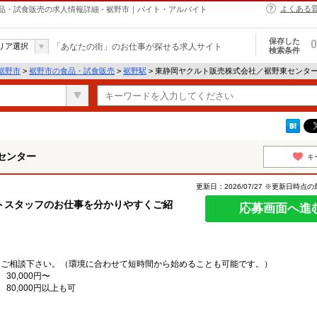
よくある
・試食販売の求人情報詳細 - 裾野市｜バイト・アルバイト
保存した
0
リア選択
「あなたの街」のお仕事が探せる求人サイト
検索条件
裾野市
>
裾野市の食品・試食販売
>
裾野駅
> 東静岡ヤクルト販売株式会社／裾野東センタ
センター
キ
更新日：2026/07/27 ※更新日時点
トスタッフのお仕事を分かりやすくご紹
応募画面へ進
にご相談下さい。（環境に合わせて短時間から始めることも可能です。）
30,000円〜
 80,000円以上も可