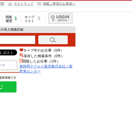
質問
サイトマップ
掲載ご希望のお客様へ
閲覧
キープ
1
0
履歴
リスト
ログイン
ーの求人情報詳細
キープ中のお仕事（0件）
保存した検索条件（
0
件）
閲覧したお仕事（1件）
ープ
東静岡ヤクルト販売株式会社／裾
野東センター
の最新情報です
む