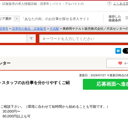
よくある
試食販売の求人情報詳細 - 沼津市｜バイト・アルバイトの
保存した
0
リア選択
「あなたの街」のお仕事が探せる求人サイト
検索条件
沼津市
>
沼津市の食品・試食販売
>
片浜駅
> 東静岡ヤクルト販売株式会社／片浜センター
ンター
キ
更新日：2026/07/27 ※更新日時点
トスタッフのお仕事を分かりやすくご紹
応募画面へ進
にご相談下さい。（環境に合わせて短時間から始めることも可能です。）
30,000円〜
 80,000円以上も可