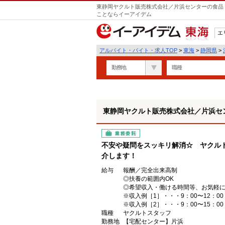
東静岡ヤクルト販売株式会社／片浜センターの食品・
ことならイーアイデム
エ
東海
アルバイト・バイト・求人TOP
>
東海
>
静岡県
>
勤務地
職種
東静岡ヤクルト販売株式会社／片浜セ
業務委託
不安や疑問をスッキリ解消☆ ヤクル
介します！
給与
報酬／完全出来高制
◎扶養の範囲内OK
◎希望収入・働ける時間等、お気軽
※収入例［1］・・・9：00〜12：00 
※収入例［2］・・・9：00〜15：00
職種
ヤクルトスタッフ
勤務地
【宅配センター】片浜