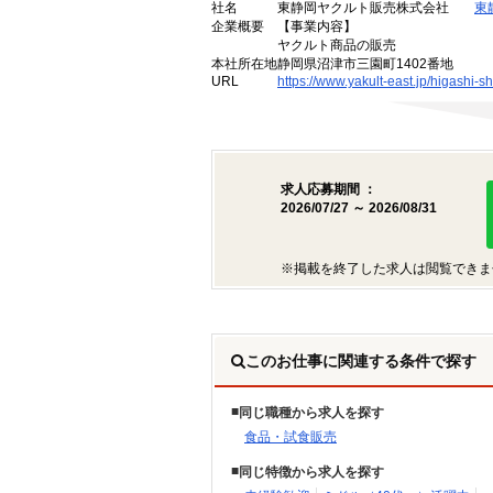
社名
東静岡ヤクルト販売株式会社
東
企業概要
【事業内容】
ヤクルト商品の販売
本社所在地
静岡県沼津市三園町1402番地
URL
https://www.yakult-east.jp/higashi-s
求人応募期間 ：
2026/07/27 ～ 2026/08/31
※掲載を終了した求人は閲覧できま
このお仕事に関連する条件で探す
同じ職種から求人を探す
食品・試食販売
同じ特徴から求人を探す