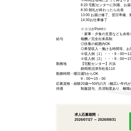
※時間は地域によって異なりま
8:20 宅配センターに到着、お
8:30 朝礼が終わったら出発
13:00 お届け修了、翌日準備
14:30お仕事修了
☆ココがPoint☆
・家事・夕食の支度なども余裕
給与
報酬／完全出来高制
◎扶養の範囲内OK
◎希望収入・働ける時間等、お
※収入例［1］・・・9：00〜12：
※収入例［2］・・・9：00〜15
勤務地
【宅配センター】片浜
静岡県沼津市松長110
勤務時間・曜日
週5からOK
9：00〜15：00
応募資格・経験
20歳〜50代の方（幅広い年
待遇
制服貸与、共済制度あり、離職
求人応募期間 ：
2026/07/27 ～ 2026/08/31