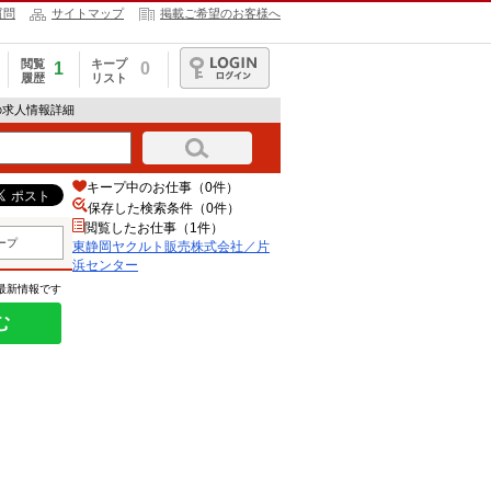
質問
サイトマップ
掲載ご希望のお客様へ
閲覧
キープ
1
0
履歴
リスト
ログイン
の求人情報詳細
キープ中のお仕事（0件）
保存した検索条件（
0
件）
閲覧したお仕事（1件）
ープ
東静岡ヤクルト販売株式会社／片
浜センター
の最新情報です
む