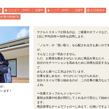
中
エルダー（50代～）活躍中
シニア（60代～）活躍中
土日祝休み
扶養内勤務OK
ヤクルトスタッフが回るのは、ご家庭やオフィスなど
1日に平均20件〜30件を訪問します。
「ノルマ」や「買い取り」を心配される方も多いので
が、
そんなことは一切ありません。
ただ、お客様を飽きさせないために商品を替えたり、
自分のモチベーションを高めるために目標を設定する
ど、
みなさん個々に工夫はされています。
仕事を楽しめるか、やりがいにつなげられるか、
自分スタイルで取り組めるのが、この仕事の魅力なん
よね。
顔が、
ています！
〜先輩スタッフからメッセージ〜
最初は先輩や社員が同行してくれるので安心して始め
ます。
商品管理もチームでフォローし合えて、心強いですよ