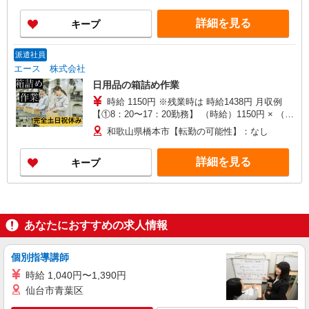
ここに残業手当や家族手当、交通費などがプラ
ス！ ☆勤務後、すぐに受け取り可能な前払い制度
詳細を見る
キープ
完備！
派遣社員
エース 株式会社
日用品の箱詰め作業
時給 1150円 ※残業時は 時給1438円 月収例
【①8：20〜17：20勤務】 （時給）1150円 × （実
働）8時間 × （出勤）約21日＝ 約19.3万円以上可
和歌山県橋本市【転勤の可能性】：なし
能 + 交通費支給※規定あり 【②9：00〜16：00
勤務】 （時給）1150円 × （実働）6時間 × （出
詳細を見る
キープ
勤）約21日＝ 約14.4万円以上可能 + 交通費支給
※規定あり
あなたにおすすめの求人情報
個別指導講師
時給 1,040円〜1,390円
仙台市青葉区