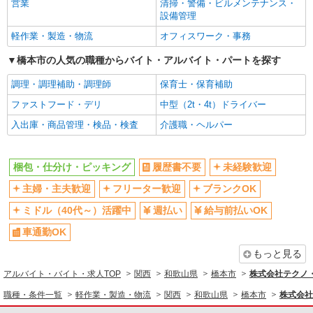
営業
清掃・警備・ビルメンテナンス・
設備管理
軽作業・製造・物流
オフィスワーク・事務
橋本市の人気の職種からバイト・アルバイト・パートを探す
調理・調理補助・調理師
保育士・保育補助
ファストフード・デリ
中型（2t・4t）ドライバー
入出庫・商品管理・検品・検査
介護職・ヘルパー
梱包・仕分け・ピッキング
履歴書不要
未経験歓迎
主婦・主夫歓迎
フリーター歓迎
ブランクOK
ミドル（40代～）活躍中
週払い
給与前払いOK
車通勤OK
もっと見る
アルバイト・バイト・求人TOP
関西
和歌山県
橋本市
株式会社テクノ・
職種・条件一覧
軽作業・製造・物流
関西
和歌山県
橋本市
株式会社