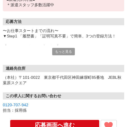
＊派遣スタッフ多数活躍中
応募方法
〜お仕事スタートまでの流れ〜
▼Step1 「履歴書」「証明写真不要」で簡単、3つの登録方法！
【オンライン登録（目安5分）】
もっと見る
いつでも好きな時間に登録OK
【電話登録（目安20分）】
受付時間/平日9:00〜19:00
連絡先住所
※電話登録の場合、就業前には登録会へお越しください
（本社）〒101-0022 東京都千代田区神田練塀町85番地 JEBL秋
葉原スクエア
【来場登録（目安1時間30分）】
受付時間/平日10:00〜17:00
この求人に関するお問い合わせ
▼Step2 全国にあるお仕事の中から、あなたにピッタリのお仕事を
0120-707-942
ご案内
担当：採用係
▼Step3 就業前に職場見学で気になる事はしっかりチェック！
▼Step4 気に入ったら雇用契約・お仕事スタート
応募画面へ進む