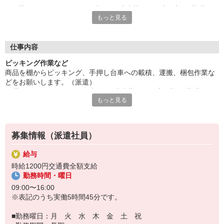
日曜+平日1日休みのシフト制♪月・火出勤できる方歓迎！週3勤
もっと見る
務からご相談可能です☆
未経験者歓迎！ご応募お待ちしています！
給与即払いOK！ただし就業状況によりご利用いただけない場合
があります。詳細はオペレーターへお問い合わせください。
仕事内容
ピッキング作業など
『テクノ・サービス』は、派遣業界大手スタッフサービスグルー
商品を棚からピッキング、手押し台車への載積、運搬、梱包作業な
プです。
どをお願いします。（派遣）
全国にあるお仕事の中から、一人ひとりのスキルや希望条件に応
日曜+平日1日休みのシフト制♪月・火出勤できる方歓迎！週3勤務か
じたお仕事をご案内します。
もっと見る
らご相談可能です☆
安全管理体制も万全ですので安心してご就業いただけます。
未経験者歓迎！ご応募お待ちしています！
＊簡単作業です
登録方法は、【オンライン】【電話】【登録会来場】の3つから
選べます♪
募集情報（派遣社員）
★★履歴書・証明写真は不要！★★
また、ご登録済の方はお仕事の紹介がスムーズです。
給与
ご応募お待ちしています。
時給1200円交通費全額支給
勤務時間・曜日
09:00〜16:00
※表記のうち実働5時間45分です。
■勤務曜日：月 火 水 木 金 土 祝