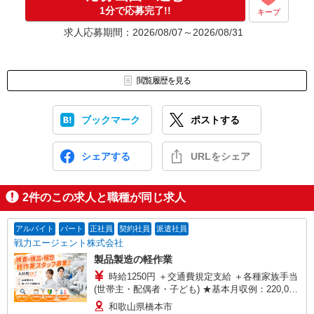
応募⇒最短で2日後からの勤務も可能です！
1分で応募完了!!
キープ
求人応募期間：2026/08/07～2026/08/31
閲覧履歴を見る
ブックマーク
ポストする
シェアする
URLをシェア
2
件のこの求人と職種が同じ求人
アルバイト
パート
正社員
契約社員
派遣社員
戦力エージェント株式会社
製品製造の軽作業
時給1250円 ＋交通費規定支給 ＋各種家族手当
(世帯主・配偶者・子ども) ★基本月収例：220,000
円 （時給1,250円×8時間×月22日勤務の場合） ※
和歌山県橋本市