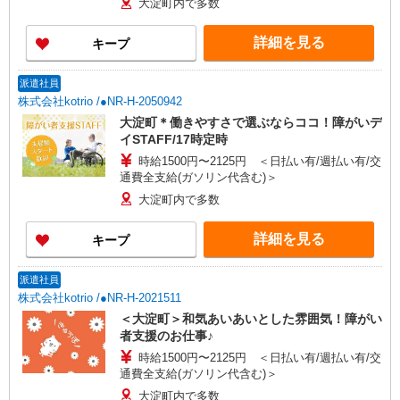
大淀町内で多数
詳細を見る
キープ
派遣社員
株式会社kotrio /●NR-H-2050942
大淀町＊働きやすさで選ぶならココ！障がいデ
イSTAFF/17時定時
時給1500円〜2125円 ＜日払い有/週払い有/交
通費全支給(ガソリン代含む)＞
大淀町内で多数
詳細を見る
キープ
派遣社員
株式会社kotrio /●NR-H-2021511
＜大淀町＞和気あいあいとした雰囲気！障がい
者支援のお仕事♪
時給1500円〜2125円 ＜日払い有/週払い有/交
通費全支給(ガソリン代含む)＞
大淀町内で多数