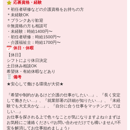
応募資格・経験
＊初任者研修などの介護資格をお持ちの方
＊未経験OK
＊ブランクあり歓迎
※無資格の方も相談可
・未経験：時給1400円〜
・初任者研修：時給1500円〜
・介護福祉士：時給1700円〜
休日・休暇
【休日】
シフトにより休日決定
土日休み相談OK
希望休・有給休暇などあり
備考
★安心して働ける環境が大切★
『希望や制約があるけど介護の仕事がしたい…』、『長く安定
して働きたい…』、『就業部署の詳細が知りたい…』、『未経
験でも大丈夫かな…』、『自分に合う仕事をマッチングしてほ
しい…』
お仕事を探される上で色々なことが気になりますよね☆まずは
お気軽にご連絡ください!!お問い合わせだけでも構いません!!不
安を解消してお仕事始めましょう♪