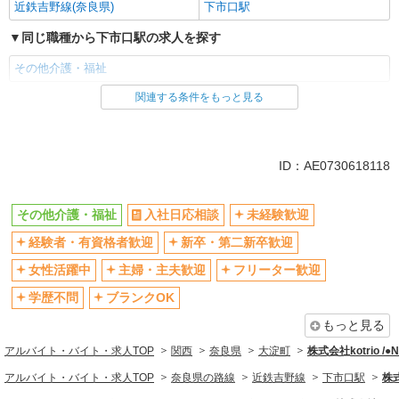
近鉄吉野線(奈良県)
下市口駅
同じ職種から下市口駅の求人を探す
その他介護・福祉
関連する条件をもっと見る
同じ雇用形態から下市口駅の求人を探す
派遣社員
同じ特徴から下市口駅の求人を探す
ID：AE0730618118
入社日応相談
未経験歓迎
その他介護・福祉
入社日応相談
未経験歓迎
経験者・有資格者歓迎
新卒・第二新卒歓迎
経験者・有資格者歓迎
新卒・第二新卒歓迎
女性活躍中
主婦・主夫歓迎
フリーター歓迎
学歴不問
女性活躍中
主婦・主夫歓迎
フリーター歓迎
ブランクOK
ミドル（40代～）活躍中
学歴不問
ブランクOK
エルダー（50代～）活躍中
シニア（60代～）活躍中
もっと見る
高収入・高額
ボーナス・賞与あり
アルバイト・バイト・求人TOP
関西
奈良県
大淀町
株式会社kotrio /
昇給あり
完全週休2日制
アルバイト・バイト・求人TOP
奈良県の路線
近鉄吉野線
下市口駅
株式
フルタイム歓迎
禁煙・分煙