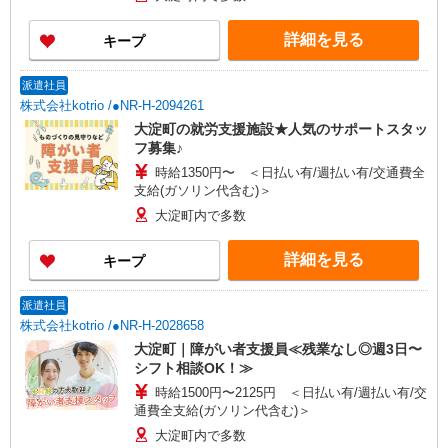
詳細を見る
キープ
派遣社員
株式会社kotrio /●NR-H-2094261
大淀町の就労支援施設★人気のサポートスタッ
フ募集♪
時給1350円〜 ＜日払い有/週払い有/交通費全
支給(ガソリン代含む)＞
大淀町内で多数
詳細を見る
キープ
派遣社員
株式会社kotrio /●NR-H-2028658
大淀町｜障がい者支援員≪残業なし◎週3日〜
シフト相談OK！≫
時給1500円〜2125円 ＜日払い有/週払い有/交
通費全支給(ガソリン代含む)＞
大淀町内で多数