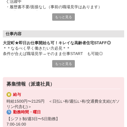
く活躍中
・履歴書不要/面接なし（事前の職場見学はあります）
・短期2ヶ月〜長期OK
もっと見る
仕事内容
大淀町★即日お仕事開始も可！キレイな高齢者住宅STAFF◎
＊＊なるべく早く働きたい方必見＊＊
条件が合えば職場見学→そのまま仕事START も可能◎
住宅型有料老人ホームのサポートSTAFF募集♪
もっと見る
主な業務内容
■施設内の清掃
■生活相談やお話相手
募集情報（派遣社員）
■買い物代行
■個人に合わせた生活介助 など
給与
時給1500円〜2125円 ＜日払い有/週払い有/交通費全支給(ガソ
★応募完了後は専属コーディネーターがあなたの仕事探しを徹底サ
リン代含む)＞
ポート★
勤務時間・曜日
・働き始める時期
・希望時給
【シフト制/週3日〜5日勤務】
・勤務曜日や勤務頻度
7:00-16:00