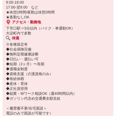
・通勤時間
9:00-18:00
など、条件含めどんなことでもご相談ください！
17:00-翌9:00 など
★休憩1時間/夜勤は休憩2時間
★夜勤なしOK
アクセス・勤務地
下市口駅⇒3分以内（バイク・車通勤OK）
大淀町内で多数
待遇
※各種規定有
◆社会保険完備
◆無料定期健康診断
◆日払い・週払い可
◆短期（2ヶ月）〜長期
◆退職金制度
◆資格支援（介護資格のみ）
◆有給休暇
◆産休・育休
◆正社員登用
◆副業・Wワーク相談OK（週40時間以内）
◆ガソリン代含め交通費全額支給
＜履歴書不要/在宅面談＞
電話のみで面談が可能です♪