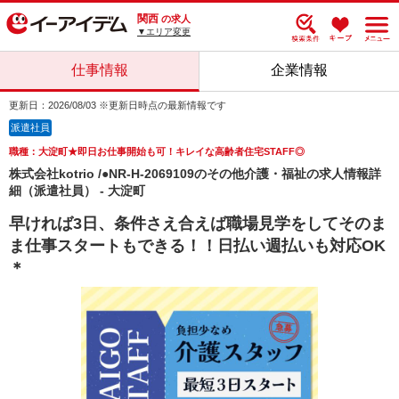
関西
の求人
▼エリア変更
仕事情報
企業情報
更新日：2026/08/03 ※更新日時点の最新情報です
派遣社員
職種：大淀町★即日お仕事開始も可！キレイな高齢者住宅STAFF◎
株式会社kotrio /●NR-H-2069109のその他介護・福祉の求人情報詳
細（派遣社員） - 大淀町
早ければ3日、条件さえ合えば職場見学をしてそのま
ま仕事スタートもできる！！日払い週払いも対応OK
＊