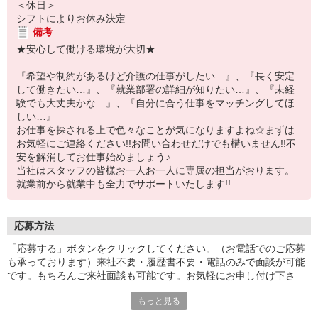
＜休日＞
シフトによりお休み決定
備考
★安心して働ける環境が大切★
『希望や制約があるけど介護の仕事がしたい…』、『長く安定
して働きたい…』、『就業部署の詳細が知りたい…』、『未経
験でも大丈夫かな…』、『自分に合う仕事をマッチングしてほ
しい…』
お仕事を探される上で色々なことが気になりますよね☆まずは
お気軽にご連絡ください!!お問い合わせだけでも構いません!!不
安を解消してお仕事始めましょう♪
当社はスタッフの皆様お一人お一人に専属の担当がおります。
就業前から就業中も全力でサポートいたします!!
応募方法
「応募する」ボタンをクリックしてください。（お電話でのご応募
も承っております）来社不要・履歴書不要・電話のみで面談が可能
です。もちろんご来社面談も可能です。お気軽にお申し付け下さ
い。
もっと見る