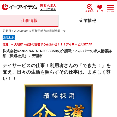
関西
の求人
▼エリア変更
仕事情報
企業情報
更新日：2026/08/03 ※更新日時点の最新情報です
派遣社員
職種：≪天理市≫介護の現場で心を燃やせ！！！デイサービスSTAFF
株式会社kotrio /●NR-H-2068359の介護職・ヘルパーの求人情報詳
細（派遣社員） - 天理市
デイサービスの仕事！利用者さんの「できた！」を
支え、日々の生活を照らすその仕事は、まさしく尊
い！！