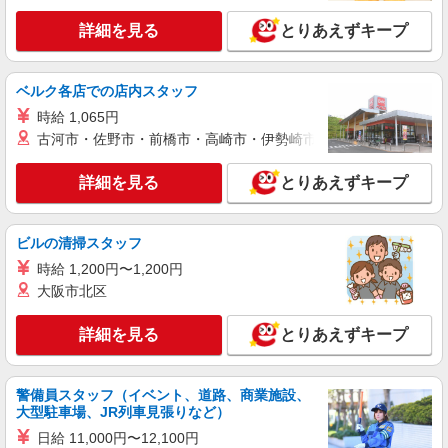
詳細を見る
とりあえずキープ
詳細を見る
キープ
派遣社員
ベルク各店での店内スタッフ
株式会社kotrio /●NR-H-2099771
時給 1,065円
介護は人生のサポーター。サ高住STAFF募
古河市・佐野市・前橋市・高崎市・伊勢崎市・太田市・館林市・
集。日払いOK！
時給1500円〜2150円 ＜日払い有/週払い有/交
詳細を見る
とりあえずキープ
通費全支給(ガソリン代含む)＞
天理市内
ビルの清掃スタッフ
詳細を見る
キープ
時給 1,200円〜1,200円
大阪市北区
派遣社員
株式会社ブレイブ（マイナビグループ）/MD29
詳細を見る
とりあえずキープ
介護スタッフ ◆デイサービス、サービス付き
高齢者向け住宅、グループホームなど様々な勤
務先から選べます。
警備員スタッフ（イベント、道路、商業施設、
未経験：時給1500〜1700円（資格・経験によ
大型駐車場、JR列車見張りなど）
る） 経験者：時給1700〜1900円（資格・経験によ
る） ◎月収例 時給1900円×1日8時間×22日（週5
日給 11,000円〜12,100円
奈良県天理市 【最寄駅】 ◆各線「天理駅」