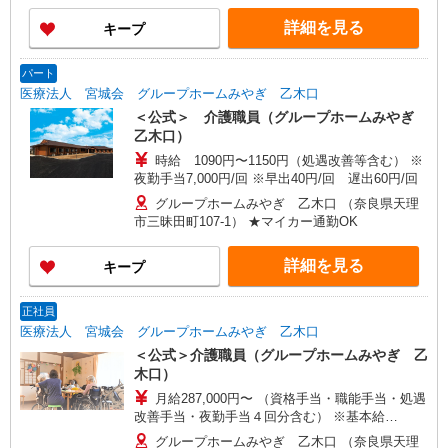
持ちの方：月給401万円〜 ＝＝＝＝＝＝＝＝＝＝
詳細を見る
キープ
＝＝＝＝＝ 研修期間中（アルバイト扱い、最大3
か月）の給与 時給：1,255〜1,295円／夜勤に入っ
た場合1回16,700〜17,700円
パート
医療法人 宮城会 グループホームみやぎ 乙木口
＜公式＞ 介護職員（グループホームみやぎ
乙木口）
時給 1090円〜1150円（処遇改善等含む） ※
夜勤手当7,000円/回 ※早出40円/回 遅出60円/回
グループホームみやぎ 乙木口 （奈良県天理
市三昧田町107-1） ★マイカー通勤OK
詳細を見る
キープ
正社員
医療法人 宮城会 グループホームみやぎ 乙木口
＜公式＞介護職員（グループホームみやぎ 乙
木口）
月給287,000円〜 （資格手当・職能手当・処遇
改善手当・夜勤手当４回分含む） ※基本給
185,000円 ※夜勤手当7,000円/回 ※資格手当6,000
グループホームみやぎ 乙木口 （奈良県天理