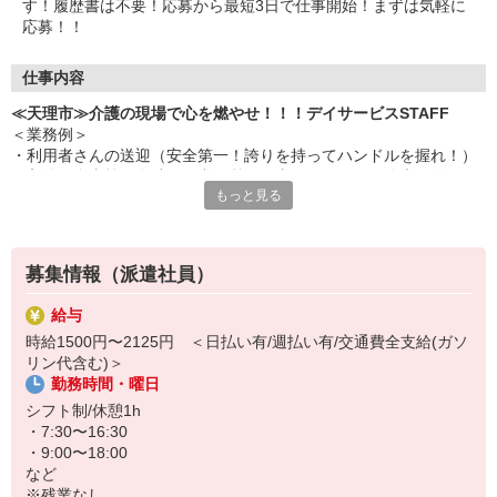
す！履歴書は不要！応募から最短3日で仕事開始！まずは気軽に
応募！！
仕事内容
≪天理市≫介護の現場で心を燃やせ！！！デイサービスSTAFF
＜業務例＞
・利用者さんの送迎（安全第一！誇りを持ってハンドルを握れ！）
・入浴や食事等の介助（日常の営みを支えることは、偉大な使
もっと見る
命！）
・レクリエーションの企画、実施（楽しませよ！笑顔を作り出
せ！）
・健康チェックや記録（小さな変化を見逃すな！仲間と共有を！）
募集情報（派遣社員）
・チームでの協力（孤独に戦うな！共に心を燃やせ！！！）
給与
未経験でも全く問題なし。
時給1500円〜2125円 ＜日払い有/週払い有/交通費全支給(ガソ
真面目に取り組めば着実に成長し、
リン代含む)＞
様々なことができるようになります！！
勤務時間・曜日
昨日の自分より、確実に仕事ができる自分になれる。
シフト制/休憩1h
・7:30〜16:30
応募を待っています！！！
・9:00〜18:00
など
※残業なし