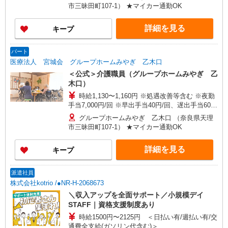
円 ※職能手当13,000円 ※処遇改善手当55,000円/
市三昧田町107-1） ★マイカー通勤OK
月
詳細を見る
キープ
パート
医療法人 宮城会 グループホームみやぎ 乙木口
＜公式＞介護職員（グループホームみやぎ 乙
木口）
時給1,130〜1,160円 ※処遇改善等含む ※夜勤
手当7,000円/回 ※早出手当40円/回、遅出手当60
円/回
グループホームみやぎ 乙木口 （奈良県天理
市三昧田町107-1） ★マイカー通勤OK
詳細を見る
キープ
派遣社員
株式会社kotrio /●NR-H-2068673
＼収入アップを全面サポート／小規模デイ
STAFF｜資格支援制度あり
時給1500円〜2125円 ＜日払い有/週払い有/交
通費全支給(ガソリン代含む)＞