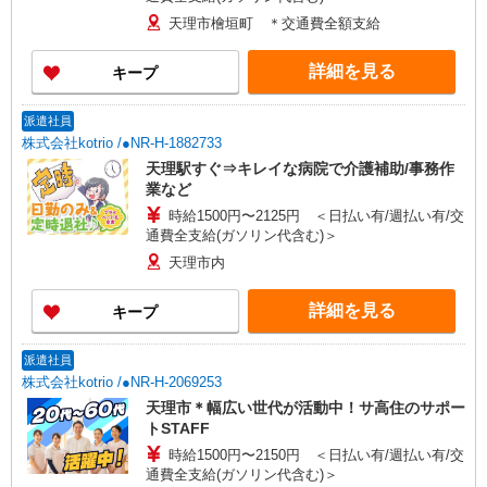
天理市檜垣町 ＊交通費全額支給
詳細を見る
キープ
派遣社員
株式会社kotrio /●NR-H-1882733
天理駅すぐ⇒キレイな病院で介護補助/事務作
業など
時給1500円〜2125円 ＜日払い有/週払い有/交
通費全支給(ガソリン代含む)＞
天理市内
詳細を見る
キープ
派遣社員
株式会社kotrio /●NR-H-2069253
天理市＊幅広い世代が活動中！サ高住のサポー
トSTAFF
時給1500円〜2150円 ＜日払い有/週払い有/交
通費全支給(ガソリン代含む)＞