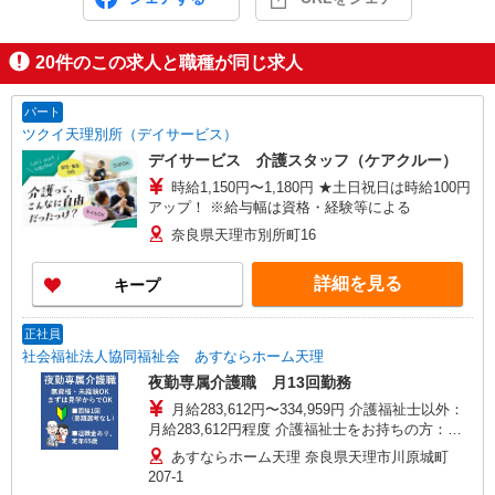
20
件のこの求人と職種が同じ求人
パート
ツクイ天理別所（デイサービス）
デイサービス 介護スタッフ（ケアクルー）
時給1,150円〜1,180円 ★土日祝日は時給100円
アップ！ ※給与幅は資格・経験等による
奈良県天理市別所町16
詳細を見る
キープ
正社員
社会福祉法人協同福祉会 あすならホーム天理
夜勤専属介護職 月13回勤務
月給283,612円〜334,959円 介護福祉士以外：
月給283,612円程度 介護福祉士をお持ちの方：月
給334,959円程度 ※夜勤業務手当・処遇改善手
あすならホーム天理 奈良県天理市川原城町
当・夜勤13回分の深夜割増手当含む 【想定年収】
207-1
介護福祉士以外：月給340万円〜 介護福祉士をお