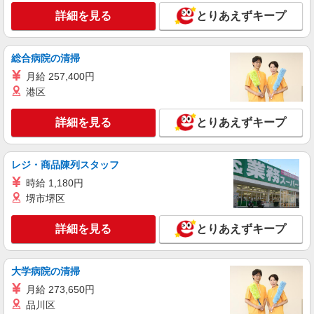
天理市内 ★即日勤務OK
詳細を見る
とりあえずキープ
詳細を見る
キープ
総合病院の清掃
派遣社員
月給 257,400円
株式会社kotrio /●NR-H-1881948
港区
天理駅★ゆったりサ高住スタッフ★清掃/見回
りなど◎日払いOK
詳細を見る
とりあえずキープ
時給1500円〜2125円 ＜日払い有/週払い有/交
通費全支給(ガソリン代含む)＞
天理市内
レジ・商品陳列スタッフ
時給 1,180円
詳細を見る
キープ
堺市堺区
派遣社員
詳細を見る
とりあえずキープ
株式会社kotrio /●NR-H-2021563
天理市＊グループホームSTAFF＊生活のサポ
ート業務を担当
大学病院の清掃
時給1500円〜2125円 ＜日払い有/週払い有/交
月給 273,650円
通費全支給(ガソリン代含む)＞
品川区
天理市内 ★即日勤務OK