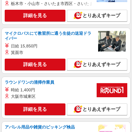
日）＝33万4400円 ◆昇給あり ◆支払い方法 ※日
◆JR桜井線「櫟本駅」 ◆近鉄天理線「前栽駅」
栃木市・小山市・さいたま市西区・さいたま市岩槻区・久喜市・
払い/週払い/月払い対応も可能です。詳しくは面談
★その他、近隣に多数勤務地あります！
時にご相談ください。 ◆交通費：別途全額支給 ※
詳細を見る
詳細を見る
とりあえずキープ
キープ
当社規定あり
派遣社員
マイクロバスにて教習所に通う生徒の送迎ドラ
株式会社kotrio /●NR-H-2051081
イバー
タイパ最強！希望の働き方が叶う有料住宅のス
日給 15,850円
タッフ★＠天理市
箕面市
時給1500円〜2125円 ＜日払い有/週払い有/交
通費全支給(ガソリン代含む)＞
詳細を見る
とりあえずキープ
天理市内 ★即日勤務OK
詳細を見る
キープ
ラウンドワンの清掃作業員
時給 1,400円
派遣社員
大阪市城東区
株式会社kotrio /●NR-H-1882250
『柳本』デイサービスで運転できる方急募★送
詳細を見る
とりあえずキープ
迎や清掃など！
時給1500円〜2125円 ＜日払い有/週払い有/交
通費全支給(ガソリン代含む)＞
アパレル用品や雑貨のピッキング検品
天理市檜垣町 ＊交通費全額支給