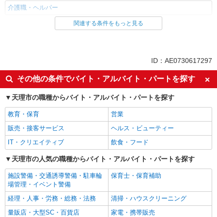
介護職・ヘルパー
関連する条件をもっと見る
同じ雇用形態から田原本駅の求人を探す
派遣社員
同じ特徴から田原本駅の求人を探す
ID：AE0730617297
入社日応相談
未経験歓迎
その他の条件でバイト・アルバイト・パートを探す
経験者・有資格者歓迎
新卒・第二新卒歓迎
天理市の職種からバイト・アルバイト・パートを探す
女性活躍中
主婦・主夫歓迎
教育・保育
営業
フリーター歓迎
学歴不問
販売・接客サービス
ヘルス・ビューティー
ブランクOK
ミドル（40代～）活躍中
IT・クリエイティブ
飲食・フード
エルダー（50代～）活躍中
シニア（60代～）活躍中
高収入・高額
天理市の人気の職種からバイト・アルバイト・パートを探す
ボーナス・賞与あり
昇給あり
完全週休2日制
施設警備・交通誘導警備・駐車輪
保育士・保育補助
場管理・イベント警備
フルタイム歓迎
禁煙・分煙
経理・人事・労務・総務・法務
清掃・ハウスクリーニング
駅直結・駅チカ
車通勤OK
量販店・大型SC・百貨店
家電・携帯販売
バイク通勤OK
自転車通勤OK