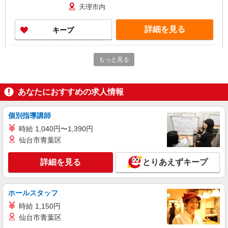
天理市内
詳細を見る
キープ
派遣社員
もっと見る
株式会社kotrio /●NR-H-2067046
天理市≫家庭的でこぢんまりしたグルホ＊家事
サポートなど
あなたにおすすめの求人情報
時給1500円〜2125円 ＜日払い有/週払い有/交
通費全支給(ガソリン代含む)＞
個別指導講師
天理市檜垣町 ＊交通費全額支給
時給 1,040円〜1,390円
仙台市青葉区
詳細を見る
キープ
詳細を見る
とりあえずキープ
派遣社員
株式会社kotrio /●NR-H-2028468
≪天理市≫日勤のみ＆残業ナシ！お迎えに間に
ホールスタッフ
合うデイサービス
時給 1,150円
時給1500円〜2125円 ＜日払い有/週払い有/交
仙台市青葉区
通費全支給(ガソリン代含む)＞