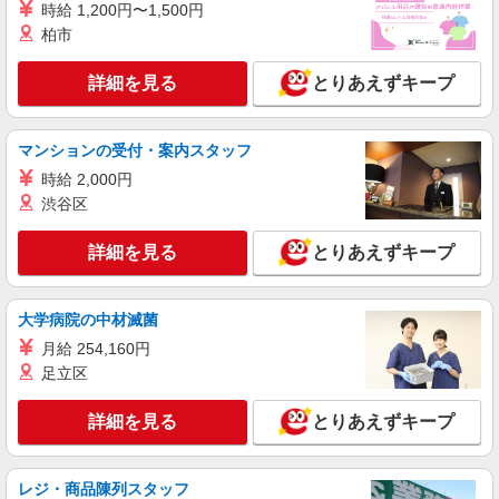
時給 1,200円〜1,500円
柏市
詳細を見る
キープ
詳細を見る
とりあえずキープ
派遣社員
株式会社kotrio /●NR-H-1856273
前栽駅のシニアマンション▼フロアの巡回や安
マンションの受付・案内スタッフ
否確認など
時給 2,000円
時給1500円〜2125円 ＜日払い有/週払い有/交
渋谷区
通費全支給(ガソリン代含む)＞
天理市 ≪最寄駅≫前栽駅
詳細を見る
とりあえずキープ
詳細を見る
キープ
大学病院の中材滅菌
派遣社員
月給 254,160円
株式会社kotrio /●NR-H-2009780
足立区
毎日通うのが楽しみになる＊ホテルのような美
しいサ高住のSTAFF
詳細を見る
とりあえずキープ
時給1500円〜2125円 ＜日払い有/週払い有/交
通費全支給(ガソリン代含む)＞
レジ・商品陳列スタッフ
天理市内 ★即日勤務OK