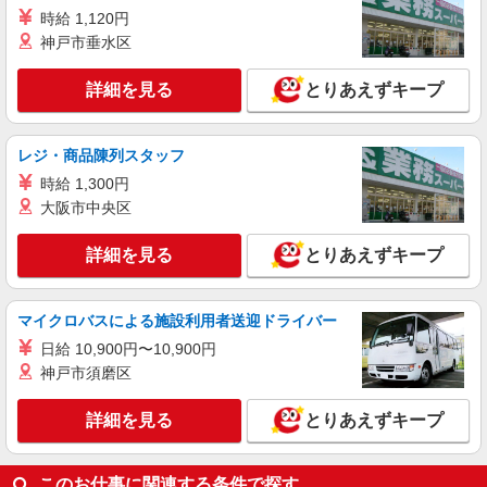
時給 1,120円
詳細を見る
キープ
神戸市垂水区
詳細を見る
とりあえずキープ
派遣社員
株式会社kotrio /●NR-H-1848632
天理／面接なし！シニア向け住宅STAFF◎お
レジ・商品陳列スタッフ
仕事は見守りなど
時給 1,300円
時給1500円〜2125円 ＜日払い有/週払い有/交
通費全支給(ガソリン代含む)＞
大阪市中央区
天理市内
詳細を見る
とりあえずキープ
詳細を見る
キープ
マイクロバスによる施設利用者送迎ドライバー
派遣社員
日給 10,900円〜10,900円
株式会社kotrio /●NR-H-2011842
神戸市須磨区
≪天理市≫夜勤なし！未経験・ブランクOKの
デイスタッフ
詳細を見る
とりあえずキープ
時給1500円〜2125円 ＜日払い有/週払い有/交
通費全支給(ガソリン代含む)＞
天理市内 ★即日勤務OK
このお仕事に関連する条件で探す