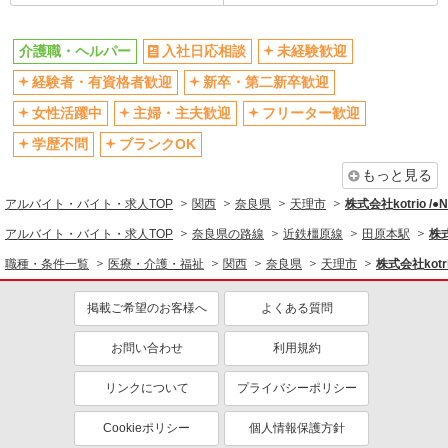
残業少なめ（月20h未満）
交通費支給
介護職・ヘルパー
入社日応相談
未経験歓迎
社会保険あり
産休・育休取得実績あり
経験者・有資格者歓迎
新卒・第二新卒歓迎
退職金・財形貯蓄制度あり
各種手当（家族・役職・インセン
ティブなど）あり
女性活躍中
主婦・主夫歓迎
フリーター歓迎
制服貸与
研修制度あり
学歴不問
ブランクOK
資格取得支援制度あり
もっと見る
同じ職種から求人を探す
アルバイト・バイト・求人TOP
関西
奈良県
天理市
株式会社kotrio /
医療・介護・福祉
アルバイト・バイト・求人TOP
奈良県の路線
近鉄橿原線
田原本駅
株式
介護職・ヘルパー
職種・条件一覧
医療・介護・福祉
関西
奈良県
天理市
株式会社kotr
同じ特徴から求人を探す
掲載ご希望のお客様へ
よくある質問
未経験歓迎
ミドル（40代～）活躍中
お問い合わせ
利用規約
ボーナス・賞与あり
車通勤OK
交通費支給
社会保険あり
リンクについて
プライバシーポリシー
産休・育休取得実績あり
Cookieポリシー
個人情報保護方針