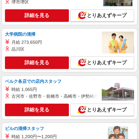
堺市堺区
＜柳本駅＞病院の看護助手＊医療行為はありま
せん！補助のみ！
詳細を見る
とりあえずキープ
時給1500円〜2125円 ＜日払い有/週払い有/交
通費全支給(ガソリン代含む)＞
天理市檜垣町 ＊交通費全額支給
大学病院の清掃
月給 273,650円
詳細を見る
キープ
品川区
派遣社員
詳細を見る
とりあえずキープ
株式会社kotrio /●NR-H-2093216
＜天理市＞病院の看護助手＊日払いOK！即高
収入可♪
ベルク各店での店内スタッフ
時給1500円〜2125円 ＜日払い有/週払い有/交
時給 1,065円
通費全支給(ガソリン代含む)＞
古河市・佐野市・前橋市・高崎市・伊勢崎市・太田市・館林市・
天理市内
詳細を見る
とりあえずキープ
詳細を見る
キープ
派遣社員
ビルの清掃スタッフ
株式会社kotrio /●NR-H-1882046
時給 1,200円〜1,200円