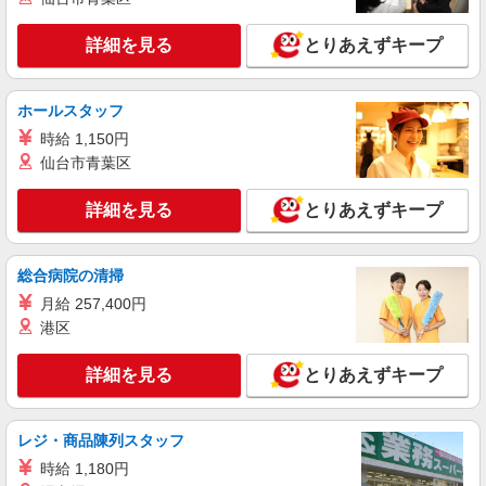
≪天理市≫未経験・無資格から看護助手へ挑
戦！シフト相談OK♪
詳細を見る
とりあえずキープ
時給1500円〜2125円 ＜日払い有/週払い有/交
通費全支給(ガソリン代含む)＞
ホールスタッフ
天理市内 ★即日勤務OK
時給 1,150円
詳細を見る
仙台市青葉区
キープ
詳細を見る
とりあえずキープ
派遣社員
株式会社kotrio /●NR-H-2020660
≪天理市≫年齢不問！０からスタートでも活躍
総合病院の清掃
できる看護助手♪
月給 257,400円
時給1500円〜2125円 ＜日払い有/週払い有/交
通費全支給(ガソリン代含む)＞
港区
天理市内 ★即日勤務OK
詳細を見る
とりあえずキープ
詳細を見る
キープ
レジ・商品陳列スタッフ
派遣社員
時給 1,180円
株式会社kotrio /●NR-H-1879708