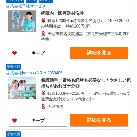
株式会社日経サービス
病院内 医療器材洗浄
時給1,200円 ■時間帯手当あり♪ 18:00-20:00
の時間帯は 時給100円UP！！
天理市有名病院施設（奈良県天理市三島町200
番地）
詳細を見る
キープ
派遣社員
株式会社kotrio /●NR-H-2069405
看護助手／資格も経験も必要なし＊やさしい気
持ちがあれば十分◎
時給1500円〜2125円 ＜日払い有/週払い有/交
通費全支給(ガソリン代含む)＞
天理市内
詳細を見る
キープ
派遣社員