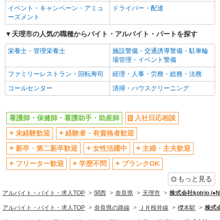
イベント・キャンペーン・アミュ
ドライバー・配達
エルダー（50代～）活躍中
シニア（60代～）活躍中
ーズメント
高収入・高額
ボーナス・賞与あり
天理市の人気の職種からバイト・アルバイト・パートを探す
昇給あり
完全週休2日制
栄養士・管理栄養士
施設警備・交通誘導警備・駐車輪
フルタイム歓迎
禁煙・分煙
場管理・イベント警備
駅直結・駅チカ
車通勤OK
ファミリーレストラン・回転寿司
経理・人事・労務・総務・法務
バイク通勤OK
自転車通勤OK
コールセンター
清掃・ハウスクリーニング
残業少なめ（月20h未満）
交通費支給
社会保険あり
産休・育休取得実績あり
看護師・保健師・看護助手・助産師
入社日応相談
退職金・財形貯蓄制度あり
各種手当（家族・役職・インセン
未経験歓迎
経験者・有資格者歓迎
ティブなど）あり
制服貸与
研修制度あり
新卒・第二新卒歓迎
女性活躍中
主婦・主夫歓迎
資格取得支援制度あり
フリーター歓迎
学歴不問
ブランクOK
同じ職種から求人を探す
もっと見る
アルバイト・バイト・求人TOP
関西
奈良県
天理市
株式会社kotrio /
医療・介護・福祉
アルバイト・バイト・求人TOP
奈良県の路線
ＪＲ桜井線
櫟本駅
株式会
看護師・保健師・看護助手・助産師