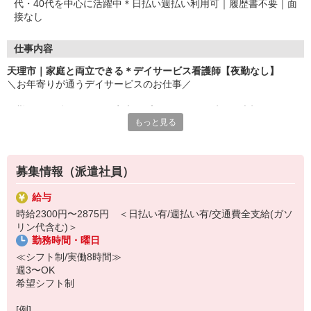
代・40代を中心に活躍中＊日払い週払い利用可｜履歴書不要｜面
接なし
仕事内容
天理市｜家庭と両立できる＊デイサービス看護師【夜勤なし】
＼お年寄りが通うデイサービスのお仕事／
日勤のみで働きやすく、家庭やプライベートの時間も大切にしなが
もっと見る
ら自分のペースで働ける環境です◎
▽おもなお仕事内容
・バイタルチェック
募集情報（派遣社員）
・健康相談
・服薬管理
給与
・看護記録の作成 など
時給2300円〜2875円 ＜日払い有/週払い有/交通費全支給(ガソ
リン代含む)＞
利用者様と会話する時間が長いので、一人ひとりとじっくり関われ
勤務時間・曜日
ます♪
「寄り添う看護」が好きな方、大歓迎！
≪シフト制/実働8時間≫
週3〜OK
気になった方はお気軽にご応募ください(＾0＾)
希望シフト制
[例]