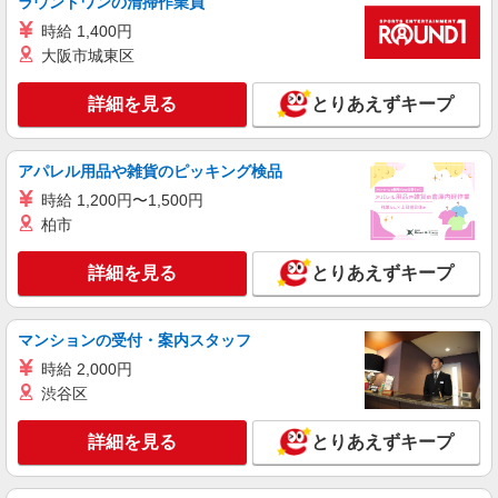
ラウンドワンの清掃作業員
途交通費支給（30000円上限/月） 別途残業手当
時給 1,400円
（月平均残業時間20時間）残業代全額支給
アスケア訪問入浴 天理 奈良県天理市川原城
大阪市城東区
町812番地1 今西ビル2F 201号室
詳細を見る
とりあえずキープ
詳細を見る
キープ
業務委託
アパレル用品や雑貨のピッキング検品
SOMPOヘルスサポート株式会社 全支援対応コース
時給 1,200円〜1,500円
保健師・管理栄養士 特定保健指導
柏市
報酬：出来高制 報酬額（消費税抜き）： ・事
業所一括面談(対面) 1日：10,000円〜14,716円 ・
詳細を見る
とりあえずキープ
個別訪問(対面) 1件：4,286円〜5,239円 ・遠隔面
【活動エリア】奈良県天理市及びその周辺
談 1件：1,500〜1,691円 ・電話支援 1件：
1,000円〜1,429円 ・ICTメール支援 1件：500円
詳細を見る
マンションの受付・案内スタッフ
キープ
※上記金額に消費税を加えた金額をお支払いいた
します ※交通費・電話代は弊社負担。その他、支
時給 2,000円
援内容により細則あり。
渋谷区
詳細を見る
とりあえずキープ