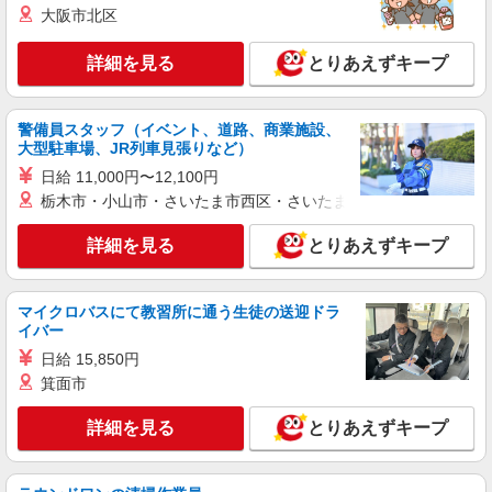
柳本≫即日勤務OK！病院でシーツ交換や事務
大阪市北区
作業など
時給1500円〜2125円 ＜日払い有/週払い有/交
詳細を見る
とりあえずキープ
通費全支給(ガソリン代含む)＞
天理市檜垣町 ＊交通費全額支給
警備員スタッフ（イベント、道路、商業施設、
詳細を見る
キープ
大型駐車場、JR列車見張りなど）
日給 11,000円〜12,100円
アルバイト
パート
栃木市・小山市・さいたま市西区・さいたま市岩槻区・久喜市・
アスケア訪問入浴 天理
看護師（訪問入浴）
詳細を見る
とりあえずキープ
時給1695円〜1745円 ※経験・能力による
アスケア訪問入浴 天理 奈良県天理市川原城
マイクロバスにて教習所に通う生徒の送迎ドラ
町812番地1 今西ビル2F 201号室
イバー
日給 15,850円
詳細を見る
キープ
箕面市
正社員
詳細を見る
とりあえずキープ
アスケア訪問入浴 天理
看護師（訪問入浴）
月給258,000円〜274,000円（地域による） 別