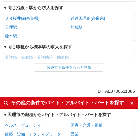
同じ沿線・駅から求人を探す
ＪＲ桜井線(奈良県)
近鉄天理線(奈良県)
天理駅
前栽駅
櫟本駅
同じ職種から櫟本駅の求人を探す
看護師・保健師・看護助手・助産師
関連する条件をもっと見る
同じ雇用形態から櫟本駅の求人を探す
派遣社員
同じ特徴から櫟本駅の求人を探す
ID：AE0730611385
入社日応相談
未経験歓迎
その他の条件でバイト・アルバイト・パートを探す
経験者・有資格者歓迎
新卒・第二新卒歓迎
天理市の職種からバイト・アルバイト・パートを探す
女性活躍中
主婦・主夫歓迎
ヘルス・ビューティー
医療・介護・福祉
フリーター歓迎
学歴不問
建築・設備・アクティブワーク
営業
ブランクOK
ミドル（40代～）活躍中