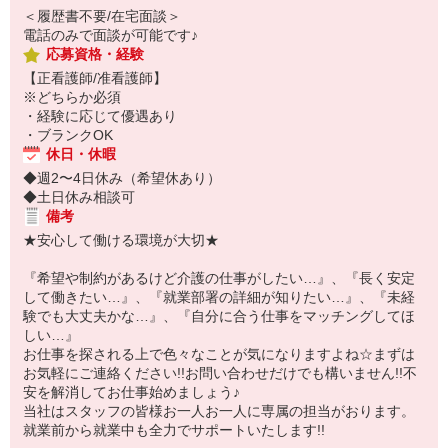
＜履歴書不要/在宅面談＞
電話のみで面談が可能です♪
応募資格・経験
【正看護師/准看護師】
※どちらか必須
・経験に応じて優遇あり
・ブランクOK
休日・休暇
◆週2〜4日休み（希望休あり）
◆土日休み相談可
備考
★安心して働ける環境が大切★
『希望や制約があるけど介護の仕事がしたい…』、『長く安定
して働きたい…』、『就業部署の詳細が知りたい…』、『未経
験でも大丈夫かな…』、『自分に合う仕事をマッチングしてほ
しい…』
お仕事を探される上で色々なことが気になりますよね☆まずは
お気軽にご連絡ください!!お問い合わせだけでも構いません!!不
安を解消してお仕事始めましょう♪
当社はスタッフの皆様お一人お一人に専属の担当がおります。
就業前から就業中も全力でサポートいたします!!