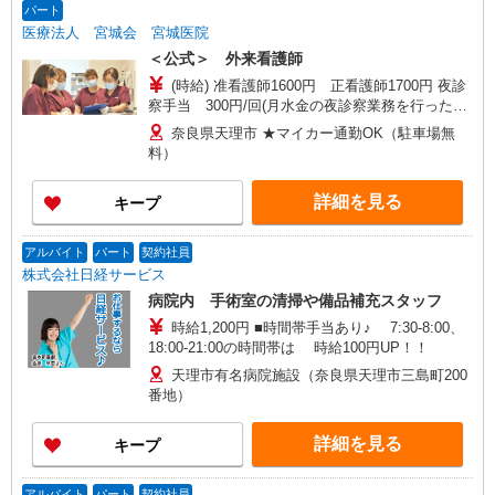
パート
医療法人 宮城会 宮城医院
＜公式＞ 外来看護師
(時給) 准看護師1600円 正看護師1700円 夜診
察手当 300円/回(月水金の夜診察業務を行った場
合）
奈良県天理市 ★マイカー通勤OK（駐車場無
料）
詳細を見る
キープ
アルバイト
パート
契約社員
株式会社日経サービス
病院内 手術室の清掃や備品補充スタッフ
時給1,200円 ■時間帯手当あり♪ 7:30-8:00、
18:00-21:00の時間帯は 時給100円UP！！
天理市有名病院施設（奈良県天理市三島町200
番地）
詳細を見る
キープ
アルバイト
パート
契約社員