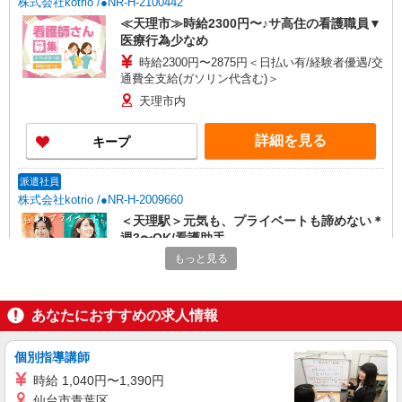
株式会社kotrio /●NR-H-2100442
≪天理市≫時給2300円〜♪サ高住の看護職員▼
医療行為少なめ
時給2300円〜2875円＜日払い有/経験者優遇/交
通費全支給(ガソリン代含む)＞
天理市内
詳細を見る
キープ
派遣社員
株式会社kotrio /●NR-H-2009660
＜天理駅＞元気も、プライベートも諦めない＊
週3〜OK/看護助手
もっと見る
時給1500円〜2125円 ＜日払い有/週払い有/交
通費全支給(ガソリン代含む)＞
天理市内 ★即日勤務OK
あなたにおすすめの求人情報
詳細を見る
キープ
個別指導講師
派遣社員
時給 1,040円〜1,390円
株式会社kotrio /●NR-H-2051365
仙台市青葉区