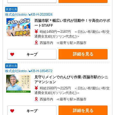
派遣社員
株式会社kotrio /●KB-H-2020824
西脇市駅＊幅広い世代が活動中！サ高住のサポ
ートSTAFF
時給1450円〜2187円 ＜日払い有/週払い有/交
通費全支給(ガソリン代含む)＞
西脇市内 ≪最寄り駅≫西脇市
詳細を見る
キープ
派遣社員
株式会社kotrio /●KB-H-1854572
見守りメインでのんびり作業♪西脇市駅のシニ
アマンション
時給1500円〜2125円 ＜日払い有/週払い有/交
通費全支給(ガソリン代含む)＞
西脇市内 ≪最寄り駅≫西脇市
詳細を見る
キープ