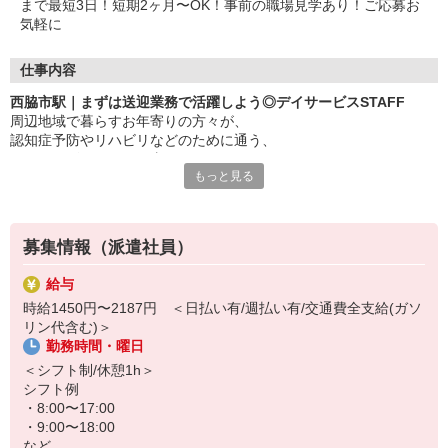
まで最短3日！短期2ヶ月〜OK！事前の職場見学あり！ご応募お
気軽に
仕事内容
西脇市駅｜まずは送迎業務で活躍しよう◎デイサービスSTAFF
周辺地域で暮らすお年寄りの方々が、
認知症予防やリハビリなどのために通う、
デイサービスでのお仕事！
もっと見る
〜おもな仕事内容〜
・自動車による利用者さんの送迎
・食事や着替えなどの介助
募集情報（派遣社員）
・レクリエーションのサポート
など
給与
時給1450円〜2187円 ＜日払い有/週払い有/交通費全支給(ガソ
未経験大歓迎！まずは送迎業務でご活躍していただき、徐々に活躍
リン代含む)＞
の場を広げていただきます！
勤務時間・曜日
もちろん経験者も大歓迎◎サポート中心なので難しいことは特にあ
＜シフト制/休憩1h＞
りません♪
シフト例
・8:00〜17:00
「働くのは久しぶり…」というブランクがある方もOK！
・9:00〜18:00
など