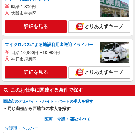
株式会社kotrio /●KB-H-1848968
時給 1,300円
西脇市駅チカ≫稼げる◎シニアマンション
大阪市中央区
STAFF！日勤のみ/夜勤可
時給1550円〜2187円 ＜日払い有/週払い有/交
詳細を見る
とりあえずキープ
通費全支給(ガソリン代含む)＞
西脇市内 ≪最寄り駅≫西脇市
マイクロバスによる施設利用者送迎ドライバー
詳細を見る
日給 10,900円〜10,900円
キープ
神戸市須磨区
派遣社員
株式会社kotrio /●KB-H-1879406
詳細を見る
とりあえずキープ
【西脇市駅近く】病院でシーツ交換や備品管理
など★看護助手募集
このお仕事に関連する条件で探す
時給1550円〜2187円 ＜日払い有/週払い有/交
通費全支給(ガソリン代含む)＞
西脇市のアルバイト・バイト・パートの求人を探す
西脇市内 ≪最寄り駅≫西脇市
同じ職種から西脇市の求人を探す
詳細を見る
キープ
医療・介護・福祉すべて
介護職・ヘルパー
派遣社員