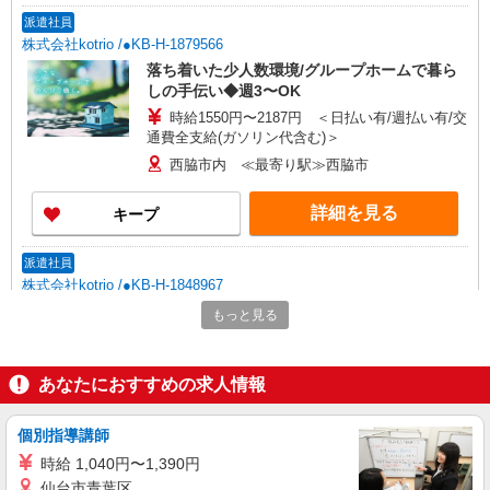
派遣社員
株式会社kotrio /●KB-H-1879566
落ち着いた少人数環境/グループホームで暮ら
しの手伝い◆週3〜OK
時給1550円〜2187円 ＜日払い有/週払い有/交
通費全支給(ガソリン代含む)＞
西脇市内 ≪最寄り駅≫西脇市
詳細を見る
キープ
派遣社員
株式会社kotrio /●KB-H-1848967
チャンス！【負担少×高時給】シニア向けマン
もっと見る
ションのSTAFF募集
時給1550円〜2187円 ＜日払い有/週払い有/交
通費全支給(ガソリン代含む)＞
あなたにおすすめの求人情報
西脇市内 ≪最寄り駅≫西脇市
個別指導講師
詳細を見る
キープ
時給 1,040円〜1,390円
仙台市青葉区