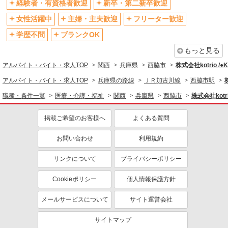
経験者・有資格者歓迎
新卒・第二新卒歓迎
女性活躍中
主婦・主夫歓迎
フリーター歓迎
学歴不問
女性活躍中
主婦・主夫歓迎
フリーター歓迎
ブランクOK
ミドル（40代～）活躍中
学歴不問
ブランクOK
エルダー（50代～）活躍中
シニア（60代～）活躍中
もっと見る
高収入・高額
ボーナス・賞与あり
アルバイト・バイト・求人TOP
関西
兵庫県
西脇市
株式会社kotrio /
昇給あり
完全週休2日制
アルバイト・バイト・求人TOP
兵庫県の路線
ＪＲ加古川線
西脇市駅
フルタイム歓迎
禁煙・分煙
職種・条件一覧
医療・介護・福祉
関西
兵庫県
西脇市
株式会社kotr
駅直結・駅チカ
車通勤OK
掲載ご希望のお客様へ
よくある質問
バイク通勤OK
自転車通勤OK
残業少なめ（月20h未満）
交通費支給
お問い合わせ
利用規約
社会保険あり
産休・育休取得実績あり
リンクについて
プライバシーポリシー
退職金・財形貯蓄制度あり
各種手当（家族・役職・インセン
ティブなど）あり
Cookieポリシー
個人情報保護方針
制服貸与
研修制度あり
メールサービスについて
サイト運営会社
資格取得支援制度あり
サイトマップ
同じ職種から求人を探す