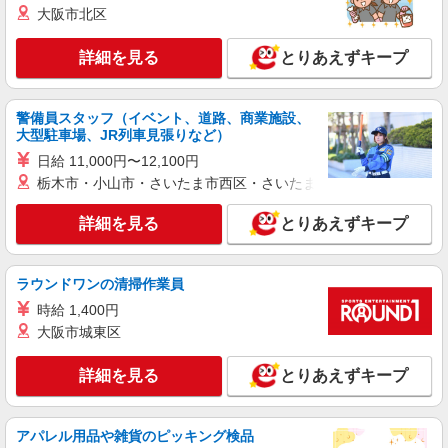
大阪市北区
派遣社員
株式会社kotrio /●KB-H-1856304
詳細を見る
とりあえずキープ
西脇市駅のシニアマンション▼フロアの巡回や
安否確認など
時給1500円〜2125円 ＜日払い有/週払い有/交
警備員スタッフ（イベント、道路、商業施設、
通費全支給(ガソリン代含む)＞
大型駐車場、JR列車見張りなど）
西脇市内 ≪最寄り駅≫西脇市
日給 11,000円〜12,100円
栃木市・小山市・さいたま市西区・さいたま市岩槻区・久喜市・
詳細を見る
キープ
詳細を見る
とりあえずキープ
派遣社員
株式会社kotrio /●KB-H-1668415
高級ホテルのような空間＊。西脇市駅▼サ高住
ラウンドワンの清掃作業員
で見回りやお話相手など
時給 1,400円
時給1550円〜2187円 ＜日払い有/週払い有/交
大阪市城東区
通費全支給(ガソリン代含む)＞
西脇市内 ≪最寄り駅≫西脇市
詳細を見る
とりあえずキープ
詳細を見る
キープ
アパレル用品や雑貨のピッキング検品