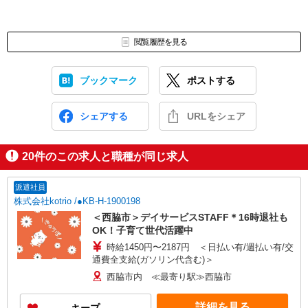
閲覧履歴を見る
ブックマーク
ポストする
シェアする
URLをシェア
20
件のこの求人と職種が同じ求人
派遣社員
株式会社kotrio /●KB-H-1900198
＜西脇市＞デイサービスSTAFF＊16時退社も
OK！子育て世代活躍中
時給1450円〜2187円 ＜日払い有/週払い有/交
通費全支給(ガソリン代含む)＞
西脇市内 ≪最寄り駅≫西脇市
詳細を見る