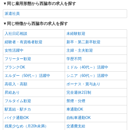
株式会社トラストグロース西日本 大阪本社
同じ雇用形態から西脇市の求人を探す
住宅型有料老人ホームでの介護業務
派遣社員
１夜勤：23500円〜25000円 ●交通費支給あり
※経験・資格により考慮いたします！
同じ特徴から西脇市の求人を探す
兵庫県西脇市
入社日応相談
未経験歓迎
経験者・有資格者歓迎
新卒・第二新卒歓迎
詳細を見る
キープ
女性活躍中
主婦・主夫歓迎
フリーター歓迎
学歴不問
ブランクOK
ミドル（40代～）活躍中
エルダー（50代～）活躍中
シニア（60代～）活躍中
高収入・高額
ボーナス・賞与あり
昇給あり
完全週休2日制
フルタイム歓迎
禁煙・分煙
駅直結・駅チカ
車通勤OK
バイク通勤OK
自転車通勤OK
残業少なめ（月20h未満）
交通費支給