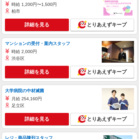
派遣社員
時給 1,200円〜1,500円
株式会社kotrio /●KB-H-1848904
柏市
シニア向けマンションで見守り・食事配膳など
＊西脇市＊。日払可
詳細を見る
とりあえずキープ
時給1550円〜2187円 ＜日払い有/週払い有/交
通費全支給(ガソリン代含む)＞
西脇市内 ≪最寄り駅≫西脇市
マンションの受付・案内スタッフ
時給 2,000円
詳細を見る
キープ
渋谷区
派遣社員
詳細を見る
とりあえずキープ
株式会社kotrio /●KB-H-1848945
[ 綺麗 ]高級シニアマンションで生活ケア/見守
りなど/西脇市駅
大学病院の中材滅菌
時給1550円〜2187円 ＜日払い有/週払い有/交
月給 254,160円
通費全支給(ガソリン代含む)＞
足立区
西脇市内 ≪最寄り駅≫西脇市
詳細を見る
とりあえずキープ
詳細を見る
キープ
レジ・商品陳列スタッフ
派遣社員