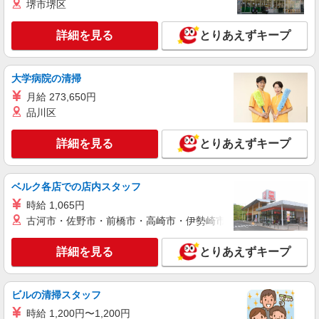
派遣社員
堺市堺区
株式会社ブレイブ（マイナビグループ）/MDH28
介護スタッフ ◆デイサービス、サービス付き
詳細を見る
とりあえずキープ
高齢者向け住宅、グループホームなど様々な勤
務先から選べます。
未経験：時給1350〜1550円（資格・経験によ
大学病院の清掃
る） 経験者：時給1550〜1750円（資格・経験によ
る） ◎月収例 時給1750円×1日8時間×22日（週5
兵庫県西脇市 【最寄駅】 ◆JR加古川線「黒田
月給 273,650円
日）＝30万8000円 ◆昇給あり ◆支払い方法 ※日
庄駅」 ◆JR加古川線「新西脇駅」 ◆JR加古川線
品川区
払い/週払い/月払い対応も可能です。詳しくは面談
「西脇市駅」 ★その他、近隣に多数勤務地ありま
時にご相談ください。 ◆交通費：別途全額支給 ※
す！
詳細を見る
キープ
当社規定あり
詳細を見る
とりあえずキープ
派遣社員
ベルク各店での店内スタッフ
株式会社kotrio /●KB-H-1877653
レア＊欠員により急募！シニア向けマンション
時給 1,065円
で生活サポート
古河市・佐野市・前橋市・高崎市・伊勢崎市・太田市・館林市・
時給1550円〜2187円 ＜日払い有/週払い有/交
通費全支給(ガソリン代含む)＞
詳細を見る
とりあえずキープ
西脇市内 ≪最寄り駅≫西脇市
ビルの清掃スタッフ
詳細を見る
キープ
時給 1,200円〜1,200円