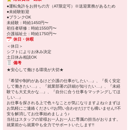
●運転免許をお持ちの方（AT限定可）※送迎業務があるため
●未経験歓迎
●ブランクOK
未経験：時給1450円〜
初任者研修：時給1550円〜
介護福祉士：時給1750円〜
休日・休暇
＜休日＞
シフトによりお休み決定
土日休み相談OK
備考
★安心して働ける環境が大切★
『希望や制約があるけど介護の仕事がしたい…』、『長く安定
して働きたい…』、『就業部署の詳細が知りたい…』、『未経
験でも大丈夫かな…』、『自分に合う仕事をマッチングしてほ
しい…』
お仕事を探される上で色々なことが気になりますよね☆まずは
お気軽にご連絡ください!!お問い合わせだけでも構いません!!不
安を解消してお仕事始めましょう♪
当社はスタッフの皆様お一人お一人に専属の担当がおります。
就業前から就業中も全力でサポートいたします!!