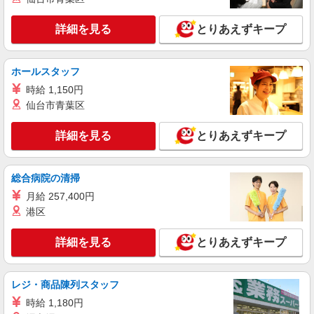
派遣社員
株式会社kotrio /●KB-H-2020548
詳細を見る
とりあえずキープ
西脇市駅＊高級シニアマンションでのサポート
職員＊.・：゜
時給1450円〜2187円 ＜日払い有/週払い有/交
ホールスタッフ
通費全支給(ガソリン代含む)＞
時給 1,150円
西脇市内 ≪最寄り駅≫西脇市
仙台市青葉区
詳細を見る
キープ
詳細を見る
とりあえずキープ
派遣社員
株式会社kotrio /●KB-H-1900154
総合病院の清掃
＜西脇市＞サ高住スタッフ＊教育体制充実
月給 257,400円
◎30代・40代活躍中
港区
時給1450円〜2187円 ＜日払い有/週払い有/交
通費全支給(ガソリン代含む)＞
詳細を見る
とりあえずキープ
西脇市内 ≪最寄り駅≫西脇市
レジ・商品陳列スタッフ
詳細を見る
キープ
時給 1,180円