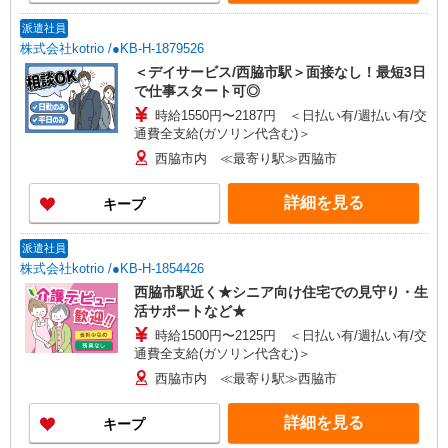
派遣社員
株式会社kotrio /●KB-H-1879526
＜デイサービス/西脇市駅＞面接なし！最短3日
で仕事スタート可◎
時給1550円〜2187円 ＜日払い有/週払い有/交
通費全支給(ガソリン代含む)＞
西脇市内 ≪最寄り駅≫西脇市
詳細を見る
キープ
派遣社員
株式会社kotrio /●KB-H-1854426
西脇市駅近く★シニア向け住宅での見守り・生
活サポートなど★
時給1500円〜2125円 ＜日払い有/週払い有/交
通費全支給(ガソリン代含む)＞
西脇市内 ≪最寄り駅≫西脇市
詳細を見る
キープ