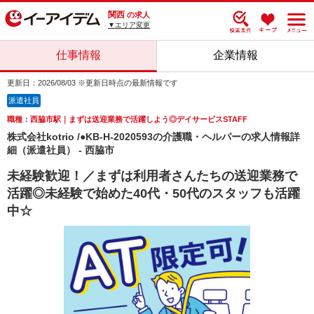
関西
の求人
▼エリア変更
仕事情報
企業情報
更新日：2026/08/03 ※更新日時点の最新情報です
派遣社員
職種：西脇市駅｜まずは送迎業務で活躍しよう◎デイサービスSTAFF
株式会社kotrio /●KB-H-2020593の介護職・ヘルパーの求人情報詳
細（派遣社員） - 西脇市
未経験歓迎！／まずは利用者さんたちの送迎業務で
活躍◎未経験で始めた40代・50代のスタッフも活躍
中☆