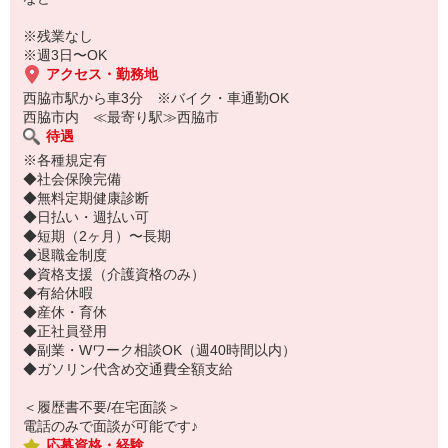
ご応募お待ちしております◎
※残業なし
※週3日〜OK
アクセス・勤務地
西脇市駅から車3分 ※バイク・車通勤OK
西脇市内 ≪最寄り駅≫西脇市
待遇
※各種規定有
◆社会保険完備
◆無料定期健康診断
◆日払い・週払い可
◆短期（2ヶ月）〜長期
◆退職金制度
◆資格支援（介護資格のみ）
◆有給休暇
◆産休・育休
◆正社員登用
◆副業・Wワーク相談OK（週40時間以内）
◆ガソリン代含め交通費全額支給
＜履歴書不要/在宅面談＞
電話のみで面談が可能です♪
応募資格・経験