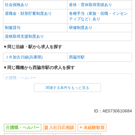
社会保険あり
産休・育休取得実績あり
退職金・財形貯蓄制度あり
各種手当（家族・役職・インセン
ティブなど）あり
制服貸与
研修制度あり
資格取得支援制度あり
同じ沿線・駅から求人を探す
ＪＲ加古川線(兵庫県)
西脇市駅
同じ職種から西脇市駅の求人を探す
介護職・ヘルパー
関連する条件をもっと見る
同じ雇用形態から西脇市駅の求人を探す
派遣社員
同じ特徴から西脇市駅の求人を探す
ID：AE0730610684
入社日応相談
未経験歓迎
介護職・ヘルパー
入社日応相談
未経験歓迎
経験者・有資格者歓迎
新卒・第二新卒歓迎