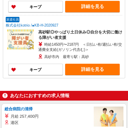
詳細を見る
キープ
派遣社員
株式会社kotrio /●KB-H-2020927
高砂駅◎やっぱり土日休み◎自分を大切に働け
る障がい者支援
時給1450円〜2187円 ＜日払い有/週払い有/交
通費全支給(ガソリン代含む)＞
高砂市内 最寄り駅：高砂
詳細を見る
キープ
あなたにおすすめの求人情報
総合病院の清掃
月給 257,400円
港区