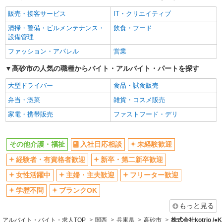
女性活躍中
主婦・主夫歓迎
販売・接客サービス
IT・クリエイティブ
フリーター歓迎
学歴不問
清掃・警備・ビルメンテナンス・
飲食・フード
ブランクOK
ミドル（40代～）活躍中
設備管理
エルダー（50代～）活躍中
シニア（60代～）活躍中
ファッション・アパレル
営業
高収入・高額
ボーナス・賞与あり
高砂市の人気の職種からバイト・アルバイト・パートを探す
昇給あり
完全週休2日制
大型ドライバー
食品・試食販売
フルタイム歓迎
禁煙・分煙
弁当・惣菜
雑貨・コスメ販売
駅直結・駅チカ
車通勤OK
家電・携帯販売
ファストフード・デリ
バイク通勤OK
自転車通勤OK
残業少なめ（月20h未満）
交通費支給
その他介護・福祉
入社日応相談
未経験歓迎
社会保険あり
産休・育休取得実績あり
経験者・有資格者歓迎
新卒・第二新卒歓迎
退職金・財形貯蓄制度あり
各種手当（家族・役職・インセン
ティブなど）あり
女性活躍中
主婦・主夫歓迎
フリーター歓迎
制服貸与
研修制度あり
学歴不問
ブランクOK
資格取得支援制度あり
もっと見る
同じ職種から求人を探す
アルバイト・バイト・求人TOP
関西
兵庫県
高砂市
株式会社kotrio /