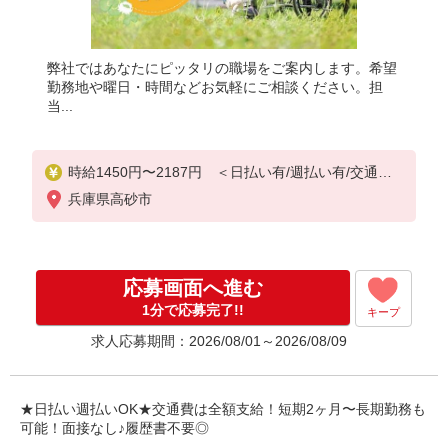
弊社ではあなたにピッタリの職場をご案内します。希望
勤務地や曜日・時間などお気軽にご相談ください。担
当...
時給1450円〜2187円 ＜日払い有/週払い有/交通費
全支給(ガソリン代含む)＞
兵庫県高砂市
応募画面へ進む
1分で応募完了!!
キープ
求人応募期間：2026/08/01～2026/08/09
★日払い週払いOK★交通費は全額支給！短期2ヶ月〜長期勤務も
可能！面接なし♪履歴書不要◎