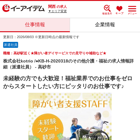
関西
の求人
▼エリア変更
仕事情報
企業情報
更新日：2026/08/03 ※更新日時点の最新情報です
派遣社員
職種：高砂駅近く★障がい者デイサービスでの見守りや補助など★
株式会社kotrio /●KB-H-2020318のその他介護・福祉の求人情報詳
細（派遣社員） - 高砂市
未経験の方でも大歓迎！福祉業界でのお仕事をゼロ
からスタートしたい方にピッタリのお仕事です♪