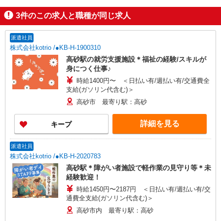
3
件のこの求人と職種が同じ求人
派遣社員
株式会社kotrio /●KB-H-1900310
高砂駅の就労支援施設＊福祉の経験/スキルが
身につく仕事♪
時給1400円〜 ＜日払い有/週払い有/交通費全
支給(ガソリン代含む)＞
高砂市 最寄り駅：高砂
詳細を見る
キープ
派遣社員
株式会社kotrio /●KB-H-2020783
高砂駅＊障がい者施設で軽作業の見守り等＊未
経験歓迎！
時給1450円〜2187円 ＜日払い有/週払い有/交
通費全支給(ガソリン代含む)＞
高砂市内 最寄り駅：高砂