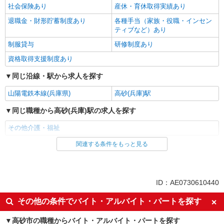
社会保険あり
産休・育休取得実績あり
退職金・財形貯蓄制度あり
各種手当（家族・役職・インセン
ティブなど）あり
制服貸与
研修制度あり
資格取得支援制度あり
同じ沿線・駅から求人を探す
山陽電鉄本線(兵庫県)
高砂(兵庫)駅
同じ職種から高砂(兵庫)駅の求人を探す
その他介護・福祉
関連する条件をもっと見る
同じ雇用形態から高砂(兵庫)駅の求人を探す
派遣社員
同じ特徴から高砂(兵庫)駅の求人を探す
ID：AE0730610440
入社日応相談
未経験歓迎
その他の条件でバイト・アルバイト・パートを探す
経験者・有資格者歓迎
新卒・第二新卒歓迎
高砂市の職種からバイト・アルバイト・パートを探す