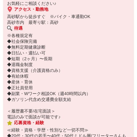
お気軽にご相談ください♪
アクセス・勤務地
高砂駅から徒歩すぐ ※バイク・車通勤OK
高砂市内 最寄り駅：高砂
待遇
※各種規定有
◆社会保険完備
◆無料定期健康診断
◆日払い・週払い可
◆短期（2ヶ月）〜長期
◆退職金制度
◆資格支援（介護資格のみ）
◆有給休暇
◆産休・育休
◆正社員登用
◆副業・Wワーク相談OK（週40時間以内）
◆ガソリン代含め交通費全額支給
＜履歴書不要/在宅面談＞
電話のみで面談が可能です♪
応募資格・経験
≪経験・資格・学歴・性別など一切不問≫
◆20代・30代の若手〜40代・50代ミドル層/フリーターさんも