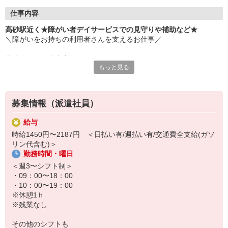
仕事内容
高砂駅近く★障がい者デイサービスでの見守りや補助など★
＼障がいをお持ちの利用者さんを支えるお仕事／
具体的なお仕事内容は、、、
もっと見る
＊軽作業やレクリエーションの見守り・補助
＊施設内やエントランスの清掃
＊食事や入浴などの介助
募集情報（派遣社員）
＊運転や添乗などの送迎業務 ※希望の方のみ
など
給与
時給1450円〜2187円 ＜日払い有/週払い有/交通費全支給(ガソ
事前の職場見学や手厚い研修もあり、
リン代含む)＞
無資格・未経験の方でもチャレンジしやすい環境です！
勤務時間・曜日
まずは登録・話を聞いてみるだけでもOK！
＜週3〜シフト制＞
担当のコーディネーターがご応募から入職後まで
・09：00〜18：00
精一杯サポートさせていただきます◎
・10：00〜19：00
※休憩1ｈ
※残業なし
その他のシフトも