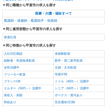
詳細を見る
キープ
同じ職種から甲賀市の求人を探す
業務委託
医療・介護・福祉すべて
SOMPOヘルスサポート株式会社 全支援対応コース
看護師・保健師・看護助手・助産師
保健師・管理栄養士 特定保健指導
報酬：出来高制 報酬額（消費税抜き）： ・事
同じ雇用形態から甲賀市の求人を探す
業所一括面談(対面) 1日：10,000円〜14,716円 ・
個別訪問(対面) 1件：4,286円〜5,239円 ・遠隔面
派遣社員
【活動エリア】滋賀県甲賀市及びその周辺
談 1件：1,500〜1,691円 ・電話支援 1件：
1,000円〜1,429円 ・ICTメール支援 1件：500円
同じ特徴から甲賀市の求人を探す
詳細を見る
キープ
※上記金額に消費税を加えた金額をお支払いいた
します ※交通費・電話代は弊社負担。その他、支
入社日応相談
未経験歓迎
援内容により細則あり。
経験者・有資格者歓迎
新卒・第二新卒歓迎
女性活躍中
主婦・主夫歓迎
フリーター歓迎
学歴不問
ブランクOK
ミドル（40代～）活躍中
エルダー（50代～）活躍中
シニア（60代～）活躍中
高収入・高額
ボーナス・賞与あり
昇給あり
完全週休2日制