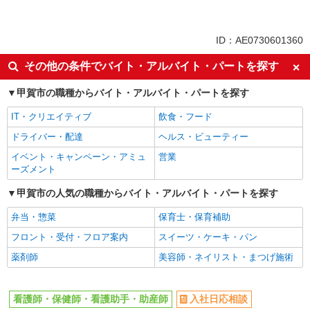
派遣社員
同じ特徴から水口駅の求人を探す
ID：AE0730601360
入社日応相談
未経験歓迎
その他の条件でバイト・アルバイト・パートを探す
経験者・有資格者歓迎
新卒・第二新卒歓迎
甲賀市の職種からバイト・アルバイト・パートを探す
女性活躍中
主婦・主夫歓迎
IT・クリエイティブ
飲食・フード
フリーター歓迎
学歴不問
ドライバー・配達
ヘルス・ビューティー
ブランクOK
ミドル（40代～）活躍中
イベント・キャンペーン・アミュ
営業
エルダー（50代～）活躍中
シニア（60代～）活躍中
ーズメント
高収入・高額
ボーナス・賞与あり
甲賀市の人気の職種からバイト・アルバイト・パートを探す
昇給あり
完全週休2日制
弁当・惣菜
保育士・保育補助
フルタイム歓迎
禁煙・分煙
フロント・受付・フロア案内
スイーツ・ケーキ・パン
駅直結・駅チカ
車通勤OK
薬剤師
美容師・ネイリスト・まつげ施術
バイク通勤OK
自転車通勤OK
残業少なめ（月20h未満）
交通費支給
看護師・保健師・看護助手・助産師
入社日応相談
社会保険あり
産休・育休取得実績あり