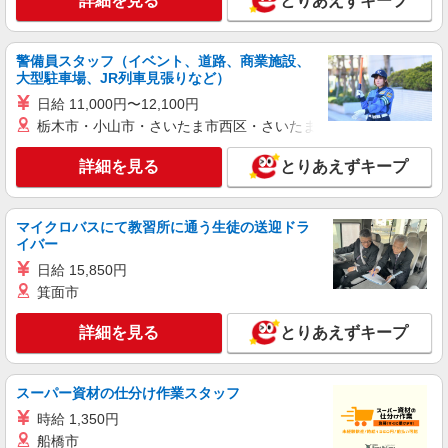
詳細を見る
とりあえずキープ
甲賀市
詳細を見る
キープ
警備員スタッフ（イベント、道路、商業施設、
大型駐車場、JR列車見張りなど）
派遣社員
日給 11,000円〜12,100円
株式会社kotrio /●KY-H-2013670
栃木市・小山市・さいたま市西区・さいたま市岩槻区・久喜市・
≪水口駅≫未経験・無資格から看護助手へ挑
戦！シフト相談OK♪
詳細を見る
とりあえずキープ
時給1550円〜2187円 ＜日払い有/週払い有/交
通費全支給(ガソリン代含む)＞
甲賀市内 最寄駅：水口
マイクロバスにて教習所に通う生徒の送迎ドラ
イバー
詳細を見る
キープ
日給 15,850円
箕面市
派遣社員
株式会社kotrio /●KY-H-2093817
詳細を見る
とりあえずキープ
善は急げ≫≫≫履歴書不要＆面接なし！駅チカ
病院で看護助手急募
スーパー資材の仕分け作業スタッフ
時給1550円〜2187円 ＜日払い有/週払い有/交
通費全支給(ガソリン代含む)＞
時給 1,350円
船橋市
甲賀市