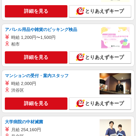
詳細を見る
とりあえずキープ
詳細を見る
キープ
派遣社員
アパレル用品や雑貨のピッキング検品
株式会社kotrio /●KY-H-1956323
時給 1,200円〜1,500円
水口駅｜看護師さんのサポートスタッフ募集♪
柏市
医療行為なし
時給1550円〜2187円 ＜日払い有/週払い有/交
詳細を見る
とりあえずキープ
通費全支給(ガソリン代含む)＞
甲賀市内 最寄駅：水口
マンションの受付・案内スタッフ
詳細を見る
キープ
時給 2,000円
渋谷区
派遣社員
株式会社kotrio /●KY-H-2013929
詳細を見る
とりあえずキープ
高収入を目指したい方必見！未経験でも日収
1.1万〜可！看護助手
時給1550円〜2187円 ＜日払い有/週払い有/交
大学病院の中材滅菌
通費全支給(ガソリン代含む)＞
月給 254,160円
甲賀市