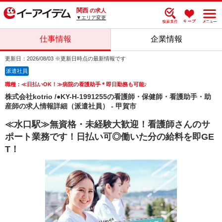
関西
の求人
▼エリア変更
仕事情報
企業情報
更新日：2026/08/03 ※更新日時点の最新情報です
派遣社員
職種：≪日払いOK！≫病院の看護助手＊即日勤務も可能♪
株式会社kotrio /●KY-H-1991255の看護師・保健師・看護助手・助
産師の求人情報詳細（派遣社員） - 甲賀市
≪水口駅≫無資格・未経験大歓迎！看護師さんのサ
ポート業務です！日払い可◎働いた分の給料を即GE
T！