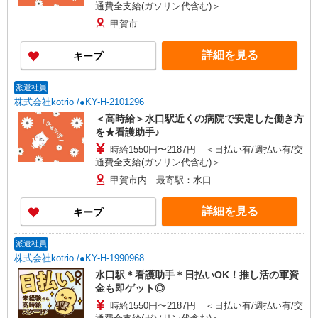
通費全支給(ガソリン代含む)＞
甲賀市
詳細を見る
キープ
派遣社員
株式会社kotrio /●KY-H-2101296
＜高時給＞水口駅近くの病院で安定した働き方
を★看護助手♪
時給1550円〜2187円 ＜日払い有/週払い有/交
通費全支給(ガソリン代含む)＞
甲賀市内 最寄駅：水口
詳細を見る
キープ
派遣社員
株式会社kotrio /●KY-H-1990968
水口駅＊看護助手＊日払いOK！推し活の軍資
金も即ゲット◎
時給1550円〜2187円 ＜日払い有/週払い有/交