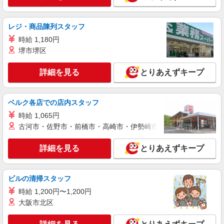
甲賀市内 最寄駅：水口
レジ・商品陳列スタッフ
詳細を見る
キープ
時給 1,180円
派遣社員
堺市堺区
株式会社kotrio /●KY-H-1955932
≪貴生川駅／看護助手≫子育て世代活躍中！働
詳細を見る
とりあえずキープ
きやすい環境♪
時給1550円〜2187円 ＜日払い有/週払い有/交
ベルク各店での店内スタッフ
通費全支給(ガソリン代含む)＞
甲賀市
時給 1,065円
古河市・佐野市・前橋市・高崎市・伊勢崎市・太田市・館林市・
詳細を見る
キープ
詳細を見る
とりあえずキープ
派遣社員
株式会社kotrio /●KY-H-1956311
ビルの清掃スタッフ
貴生川駅｜看護師さんのサポートスタッフ募集
♪医療行為なし
時給 1,200円〜1,200円
大阪市北区
時給1550円〜2187円 ＜日払い有/週払い有/交
通費全支給(ガソリン代含む)＞