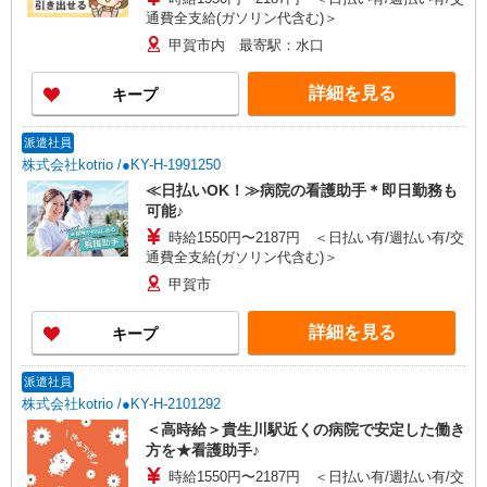
通費全支給(ガソリン代含む)＞
甲賀市内 最寄駅：水口
詳細を見る
キープ
派遣社員
株式会社kotrio /●KY-H-1991250
≪日払いOK！≫病院の看護助手＊即日勤務も
可能♪
時給1550円〜2187円 ＜日払い有/週払い有/交
通費全支給(ガソリン代含む)＞
甲賀市
詳細を見る
キープ
派遣社員
株式会社kotrio /●KY-H-2101292
＜高時給＞貴生川駅近くの病院で安定した働き
方を★看護助手♪
時給1550円〜2187円 ＜日払い有/週払い有/交