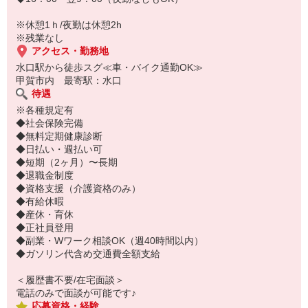
※休憩1ｈ/夜勤は休憩2h
※残業なし
アクセス・勤務地
水口駅から徒歩スグ≪車・バイク通勤OK≫
甲賀市内 最寄駅：水口
待遇
※各種規定有
◆社会保険完備
◆無料定期健康診断
◆日払い・週払い可
◆短期（2ヶ月）〜長期
◆退職金制度
◆資格支援（介護資格のみ）
◆有給休暇
◆産休・育休
◆正社員登用
◆副業・Wワーク相談OK（週40時間以内）
◆ガソリン代含め交通費全額支給
＜履歴書不要/在宅面談＞
電話のみで面談が可能です♪
応募資格・経験