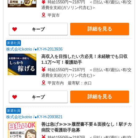
時給1550円〜2187円 ＜日払い有/週払い有/交
通費全支給(ガソリン代含む)＞
甲賀市
詳細を見る
キープ
派遣社員
株式会社kotrio /●KY-H-2013936
高収入を目指したい方必見！未経験でも日収
1.1万〜可！看護助手
時給1550円〜2187円 ＜日払い有/週払い有/交
通費全支給(ガソリン代含む)＞
甲賀市内 最寄駅：水口
詳細を見る
キープ
派遣社員
株式会社kotrio /●KY-H-2093821
善は急げ≫≫≫履歴書不要＆面接なし！駅チカ
病院で看護助手急募
時給1550円〜2187円 ＜日払い有/週払い有/交