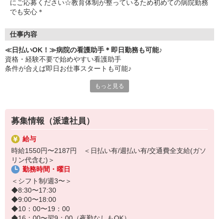
にご応募ください☆教育体制が整っているため初めての病院勤務
でも安心＊
仕事内容
≪日払いOK！≫病院の看護助手＊即日勤務も可能♪
資格・経験不要で始めやすい看護助手
条件が合えば即日お仕事スタートも可能♪
もっと見る
≪仕事内容≫
・患者さんの身の回りのケア
⇒食事の配膳・下膳、車椅子や食事の介助など
・環境整備
募集情報（派遣社員）
⇒病室の清掃、シーツ交換、医療器具・備品の洗浄など
看護師さんの補助業務
給与
⇒検査や治療への付き添い、書類整理など
時給1550円〜2187円 ＜日払い有/週払い有/交通費全支給(ガソ
リン代含む)＞
20代・30代・40代活躍中！
勤務時間・曜日
人のお世話をするのが好きな方、医療・介護の仕事に興味のある方
ご応募お待ちしております◎
＜シフト制/週3〜＞
◆8:30〜17:30
◆9:00〜18:00
◆10：00〜19：00
◆16：00〜翌9：00（夜勤なしもOK）