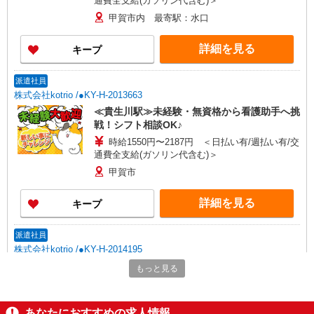
通費全支給(ガソリン代含む)＞
甲賀市内 最寄駅：水口
詳細を見る
キープ
派遣社員
株式会社kotrio /●KY-H-2013663
≪貴生川駅≫未経験・無資格から看護助手へ挑
戦！シフト相談OK♪
時給1550円〜2187円 ＜日払い有/週払い有/交
通費全支給(ガソリン代含む)＞
甲賀市
詳細を見る
キープ
派遣社員
株式会社kotrio /●KY-H-2014195
≪貴生川駅≫年齢不問！０からスタートでも活
もっと見る
躍できる看護助手♪
時給1550円〜2187円 ＜日払い有/週払い有/交
通費全支給(ガソリン代含む)＞
あなたにおすすめの求人情報