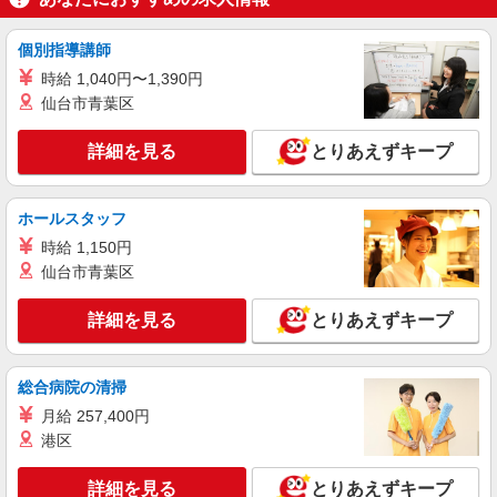
甲賀市
個別指導講師
詳細を見る
キープ
時給 1,040円〜1,390円
仙台市青葉区
派遣社員
株式会社kotrio /●KY-H-2014202
詳細を見る
とりあえずキープ
≪水口駅≫年齢不問！０からスタートでも活躍
できる看護助手♪
時給1550円〜2187円 ＜日払い有/週払い有/交
ホールスタッフ
通費全支給(ガソリン代含む)＞
時給 1,150円
甲賀市内 最寄駅：水口
仙台市青葉区
詳細を見る
キープ
詳細を見る
とりあえずキープ
派遣社員
株式会社kotrio /●KY-H-1955939
総合病院の清掃
≪水口駅／看護助手≫子育て世代活躍中！働き
月給 257,400円
やすい環境♪
港区
時給1550円〜2187円 ＜日払い有/週払い有/交
通費全支給(ガソリン代含む)＞
詳細を見る
とりあえずキープ