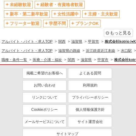
未経験歓迎
経験者・有資格者歓迎
退職金・財形貯蓄制度あり
各種手当（家族・役職・インセン
ティブなど）あり
新卒・第二新卒歓迎
女性活躍中
主婦・主夫歓迎
制服貸与
研修制度あり
フリーター歓迎
学歴不問
ブランクOK
資格取得支援制度あり
もっと見る
同じ職種から求人を探す
アルバイト・バイト・求人TOP
関西
滋賀県
甲賀市
株式会社kotrio /
医療・介護・福祉
アルバイト・バイト・求人TOP
滋賀県の路線
近江鉄道近江本線
水口駅
看護師・保健師・看護助手・助産師
職種・条件一覧
医療・介護・福祉
関西
滋賀県
甲賀市
株式会社kotr
同じ特徴から求人を探す
掲載ご希望のお客様へ
よくある質問
未経験歓迎
ミドル（40代～）活躍中
お問い合わせ
利用規約
ボーナス・賞与あり
車通勤OK
交通費支給
社会保険あり
リンクについて
プライバシーポリシー
産休・育休取得実績あり
Cookieポリシー
個人情報保護方針
メールサービスについて
サイト運営会社
サイトマップ