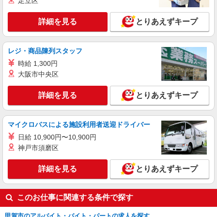
足立区
詳細を見る
キープ
詳細を見る
とりあえずキープ
アルバイト
パート
アスケア訪問入浴 甲賀
レジ・商品陳列スタッフ
看護師（訪問入浴）
時給 1,300円
時給1695円〜1745円 ※経験・能力による
大阪市中央区
アスケア訪問入浴 甲賀 滋賀県甲賀市水口町
名坂13番地1 アルテ名坂事務所兼用住宅1階
詳細を見る
とりあえずキープ
詳細を見る
キープ
マイクロバスによる施設利用者送迎ドライバー
正社員
日給 10,900円〜10,900円
アスケア訪問入浴 甲賀
神戸市須磨区
看護師（訪問入浴）
月給258,000円〜274,000円（地域による） 別
詳細を見る
とりあえずキープ
途交通費支給（30000円上限/月） 別途残業手当
（月平均残業時間20時間）残業代全額支給
アスケア訪問入浴 甲賀 滋賀県甲賀市水口町
名坂13番地1 アルテ名坂事務所兼用住宅1階
このお仕事に関連する条件で探す
甲賀市のアルバイト・バイト・パートの求人を探す