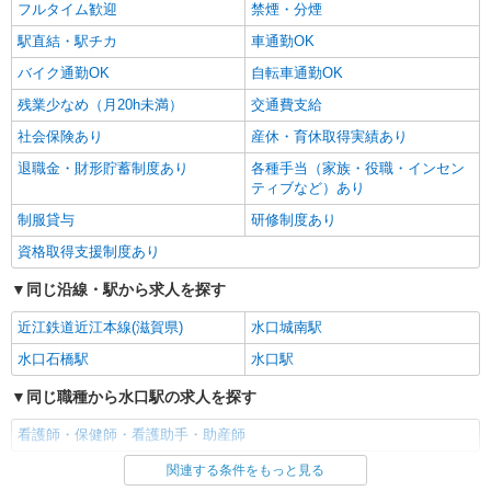
フルタイム歓迎
禁煙・分煙
駅直結・駅チカ
車通勤OK
バイク通勤OK
自転車通勤OK
残業少なめ（月20h未満）
交通費支給
社会保険あり
産休・育休取得実績あり
退職金・財形貯蓄制度あり
各種手当（家族・役職・インセン
ティブなど）あり
制服貸与
研修制度あり
資格取得支援制度あり
同じ沿線・駅から求人を探す
近江鉄道近江本線(滋賀県)
水口城南駅
水口石橋駅
水口駅
同じ職種から水口駅の求人を探す
看護師・保健師・看護助手・助産師
関連する条件をもっと見る
同じ雇用形態から水口駅の求人を探す