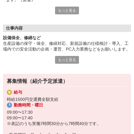
もっと見る
高時給♪残業多めで稼げる！4〜8月は9時〜17時半、9〜3月は9
時〜17時40分での勤務となります。ご応募お待ちしています。
■6ヵ月後に正社員として直雇用予定です。直接雇用後 月給約2
0万100円から■賞与あり（年2回4．6ヵ月分） その他手当あり
仕事内容
■お友達紹介キャンペーン！デジタルギフト3000円分プレゼント
設備保全、修繕など
（当社規定あり）
生産設備の保守・保全、修繕対応、新規設備の仕様検討・導入、工
場内での安全活動の企画・運営、PC入力業務などをお願いします。
『テクノ・サービス』は、派遣業界大手スタッフサービスグルー
（派遣）
プです。
もっと見る
高時給♪残業多めで稼げる！4〜8月は9時〜17時半、9〜3月は9時〜
全国にあるお仕事の中から、一人ひとりのスキルや希望条件に応
17時40分での勤務となります。ご応募お待ちしています。
じたお仕事をご案内します。
■6ヵ月後に正社員として直雇用予定です。直接雇用後 月給約20万
安全管理体制も万全ですので安心してご就業いただけます。
100円から■賞与あり（年2回4．6ヵ月分） その他手当あり
募集情報（紹介予定派遣）
＊技術が身につきます
登録方法は、【オンライン】【電話】【登録会来場】の3つから
＊ライン作業です
選べます♪
給与
★★履歴書・証明写真は不要！★★
時給1500円交通費全額支給
派遣期間（最長6ヶ月）終了後、双方合意の上で、派遣先企業の直雇
また、ご登録済の方はお仕事の紹介がスムーズです。
勤務時間・曜日
用となります。
ご応募お待ちしています。
09:00〜17:30
09:00〜17:40
※表記のうち実働7時間30分から7時間40分です。