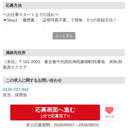
応募方法
〜お仕事スタートまでの流れ〜
▼Step1 「履歴書」「証明写真不要」で簡単、3つの登録方法！
【オンライン登録（目安5分）】
もっと見る
いつでも好きな時間に登録OK
【電話登録（目安20分）】
受付時間/平日9:00〜19:00
連絡先住所
※電話登録の場合、就業前には登録会へお越しください
（本社）〒101-0022 東京都千代田区神田練塀町85番地 JEBL秋
葉原スクエア
【来場登録（目安1時間30分）】
受付時間/平日10:00〜17:00
この求人に関するお問い合わせ
▼Step2 全国にあるお仕事の中から、あなたにピッタリのお仕事を
0120-707-942
ご案内
担当：採用係
▼Step3 就業前に職場見学で気になる事はしっかりチェック！
▼Step4 気に入ったら雇用契約・お仕事スタート
応募画面へ進む
応募⇒最短で2日後からの勤務も可能です！
1分で応募完了!!
キープ
求人応募期間：2026/08/07～2026/08/31