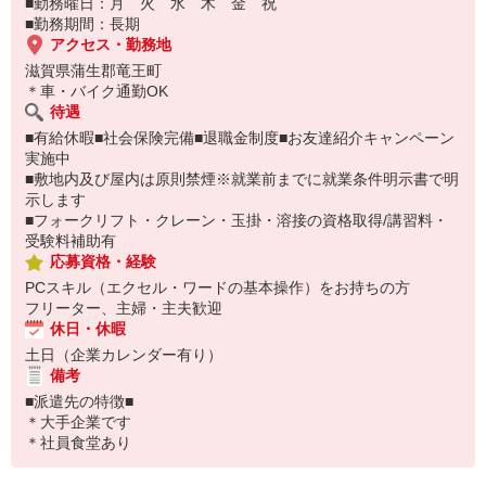
■勤務曜日：月 火 水 木 金 祝
■勤務期間：長期
アクセス・勤務地
滋賀県蒲生郡竜王町
＊車・バイク通勤OK
待遇
■有給休暇■社会保険完備■退職金制度■お友達紹介キャンペーン
実施中
■敷地内及び屋内は原則禁煙※就業前までに就業条件明示書で明
示します
■フォークリフト・クレーン・玉掛・溶接の資格取得/講習料・
受験料補助有
応募資格・経験
PCスキル（エクセル・ワードの基本操作）をお持ちの方
フリーター、主婦・主夫歓迎
休日・休暇
土日（企業カレンダー有り）
備考
■派遣先の特徴■
＊大手企業です
＊社員食堂あり