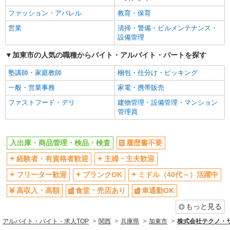
ファッション・アパレル
教育・保育
営業
清掃・警備・ビルメンテナンス・
設備管理
加東市の人気の職種からバイト・アルバイト・パートを探す
塾講師・家庭教師
梱包・仕分け・ピッキング
一般・営業事務
家電・携帯販売
ファストフード・デリ
建物管理・設備管理・マンション
管理員
入出庫・商品管理・検品・検査
履歴書不要
経験者・有資格者歓迎
主婦・主夫歓迎
フリーター歓迎
ブランクOK
ミドル（40代～）活躍中
高収入・高額
食堂・売店あり
車通勤OK
もっと見る
アルバイト・バイト・求人TOP
関西
兵庫県
加東市
株式会社テクノ・サー