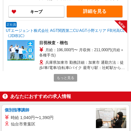
車22分 ※構内の（無料）駐車場利用OK
詳細を見る
キープ
NEW
正社員
UTエージェント株式会社 AGT関西第二CU AGT小野エリア FB河高CL
《JDIB1C》
目視検査・梱包
月給：196,000円〜 月収例：211,000円(月給＋
各種手当)
兵庫県加東市 勤務詳細：加東市 通勤方法：徒
歩/車/電車/自転車/バイク 最寄り駅：社町駅から車
4分・徒歩17分 ※構内の（無料）駐車場利用OK
もっと見る
詳細を見る
キープ
NEW
正社員
あなたにおすすめの求人情報
UTエージェント株式会社 AGT関西第二CU AGT小野エリア NP南山CL
《JYBG1C》
個別指導講師
外観検査・バリ取り
時給 1,040円〜1,390円
月給：193,000円〜 月収例：231,000円(月給＋
仙台市青葉区
各種手当)