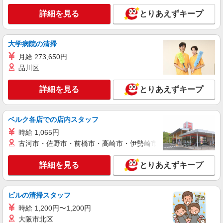
詳細を見る
とりあえずキープ
派遣社員
株式会社テクノ・サービス/お仕事No/0838166
目視検査・梱包など
大学病院の清掃
時給1300円交通費全額支給
月給 273,650円
兵庫県加東市 ＊車・バイク通勤OK
品川区
詳細を見る
キープ
詳細を見る
とりあえずキープ
派遣社員
株式会社テクノ・サービス/お仕事No/0889383
ベルク各店での店内スタッフ
塗料の出荷業務
時給 1,065円
時給1300円交通費全額支給
古河市・佐野市・前橋市・高崎市・伊勢崎市・太田市・館林市・
兵庫県加東市 ＊車・バイク通勤OK
詳細を見る
とりあえずキープ
詳細を見る
キープ
ビルの清掃スタッフ
派遣社員
時給 1,200円〜1,200円
戦力エージェント株式会社
大阪市北区
小型製品の検査・データ入力スタッフ