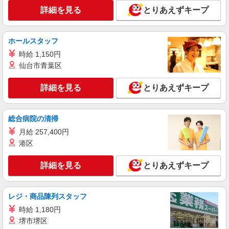
兵庫県加東市 勤務地：加東市 通勤方法：徒歩/
詳細を見る
とりあえずキープ
車/自転車/バイク 最寄り駅：滝駅より車で28分 ※
構内の（無料）駐車場利用OK
詳細を見る
キープ
ホールスタッフ
時給 1,150円
派遣社員
仙台市青葉区
株式会社テクノ・サービス/お仕事No/0798331
入庫作業など
詳細を見る
とりあえずキープ
時給1250円交通費全額支給
兵庫県加東市 ＊車・バイク通勤OK
総合病院の清掃
詳細を見る
キープ
月給 257,400円
港区
派遣社員
株式会社テクノ・サービス/お仕事No/0790663
詳細を見る
とりあえずキープ
目視検査・梱包
時給1200円交通費全額支給
レジ・商品陳列スタッフ
兵庫県加東市 ＊車・バイク通勤OK
時給 1,180円
堺市堺区
詳細を見る
キープ