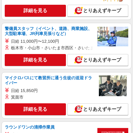
時給1320円＋交通費支給 月収例：22万1,760円
詳細を見る
とりあえずキープ
（時給1,320円×実働8時間×21日勤務の場合） ◆交
通費：月額上限1万円 ◆住宅手当：月額3,000円〜
加東市河高
◆子ども手当：月額5,000円〜 ◆日払い・週払い
制度あり ※各種手当・支払い制度には規定があり
警備員スタッフ（イベント、道路、商業施設、
詳細を見る
キープ
大型駐車場、JR列車見張りなど）
ます。
日給 11,000円〜12,100円
派遣社員
栃木市・小山市・さいたま市西区・さいたま市岩槻区・久喜市・
株式会社テクノ・サービス/お仕事No/0909340
塗料の出荷業務
詳細を見る
とりあえずキープ
時給1400円交通費全額支給
兵庫県加東市 ＊車・バイク通勤OK
マイクロバスにて教習所に通う生徒の送迎ドラ
イバー
詳細を見る
キープ
日給 15,850円
箕面市
派遣社員
株式会社テクノ・サービス/お仕事No/0848169
詳細を見る
とりあえずキープ
アルミフレームの検品
時給1200円交通費全額支給
ラウンドワンの清掃作業員
兵庫県加東市 ＊車・バイク通勤OK