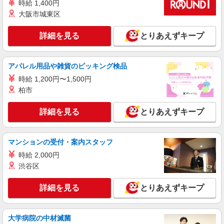
時給 1,400円
大阪市城東区
詳細を見る
キープ
詳細を見る
とりあえずキープ
派遣社員
戦力エージェント株式会社
小物部品の梱包・出荷作業
アパレル用品や雑貨のピッキング検品
時給1,450円 【月収例】 228,375円＋交通費＋
時給 1,200円〜1,500円
各種手当 （時給1,450円×実働7.5時間×21日勤務）
柏市
※交通費別途支給（規定あり） ※住宅手当3,000
加東市南山
円〜 ※扶養手当5,000円〜
詳細を見る
とりあえずキープ
詳細を見る
キープ
派遣社員
マンションの受付・案内スタッフ
パーソルファクトリーパートナーズ株式会社
時給 2,000円
ガス給湯器やコンロの運搬・検品（日勤）
渋谷区
時給1200円 ※交通費全額支給（規定あり）
【月収例】19.2万円（20日勤務 ※残業なしの場
詳細を見る
とりあえずキープ
合）
兵庫県加東市
詳細を見る
キープ
大学病院の中材滅菌