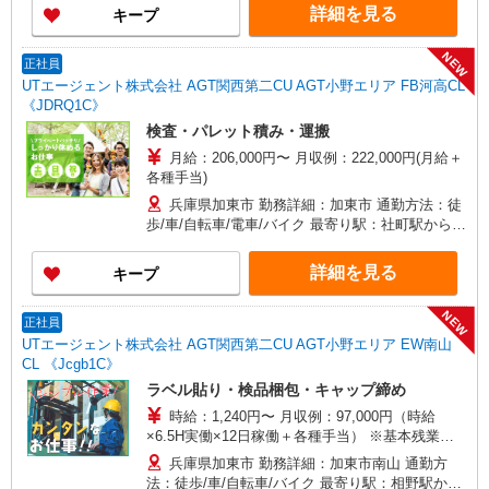
詳細を見る
キープ
NEW
正社員
UTエージェント株式会社 AGT関西第二CU AGT小野エリア FB河高CL
《JDRQ1C》
検査・パレット積み・運搬
月給：206,000円〜 月収例：222,000円(月給＋
各種手当)
兵庫県加東市 勤務詳細：加東市 通勤方法：徒
歩/車/自転車/電車/バイク 最寄り駅：社町駅から車
4分・徒歩17分 ※構内の（無料）駐車場利用OK
詳細を見る
キープ
NEW
正社員
UTエージェント株式会社 AGT関西第二CU AGT小野エリア EW南山
CL 《Jcgb1C》
ラベル貼り・検品梱包・キャップ締め
時給：1,240円〜 月収例：97,000円（時給
×6.5H実働×12日稼働＋各種手当） ※基本残業な
し
兵庫県加東市 勤務詳細：加東市南山 通勤方
法：徒歩/車/自転車/バイク 最寄り駅：相野駅から