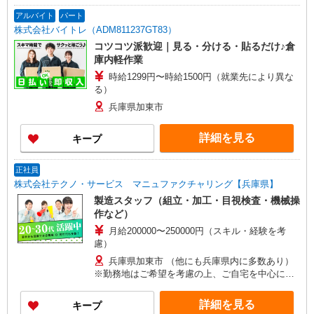
アルバイト
パート
株式会社バイトレ（ADM811237GT83）
コツコツ派歓迎｜見る・分ける・貼るだけ♪倉
庫内軽作業
時給1299円〜時給1500円（就業先により異な
る）
兵庫県加東市
詳細を見る
キープ
正社員
株式会社テクノ・サービス マニュファクチャリング【兵庫県】
製造スタッフ（組立・加工・目視検査・機械操
作など）
月給200000〜250000円（スキル・経験を考
慮）
兵庫県加東市 （他にも兵庫県内に多数あり）
※勤務地はご希望を考慮の上、ご自宅を中心に通
勤時間120分圏内のエリアとなります。（転勤な
し）
詳細を見る
キープ