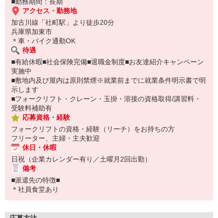
■勤務期間：長期
アクセス・勤務地
加古川線「社町駅」より徒歩20分
兵庫県加東市
＊車・バイク通勤OK
待遇
■有給休暇■社会保険完備■退職金制度■お友達紹介キャンペーン
実施中
■敷地内及び屋内は原則禁煙※就業前までに就業条件明示書で明
示します
■フォークリフト・クレーン・玉掛・溶接の資格取得/講習料・
受験料補助有
応募資格・経験
フォークリフトの資格・経験（リーチ）をお持ちの方
フリーター、主婦・主夫歓迎
休日・休暇
日祝（企業カレンダー有り／土曜月2回出勤）
備考
■派遣先の特徴■
＊社員食堂あり