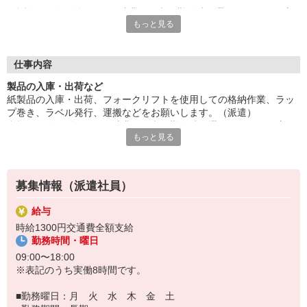
資格・経験を活かせる。残業は任意。勤務時間選べる。50代の方
もっと見る
など幅広く活躍中。
日曜＋平日1日休みもOK。一息つける休憩室あり。長期の就業を
ご希望の方にオススメ。ご応募お待ちしています。
■お友達紹介キャンペーン！デジタルギフト3000円分プレゼント
仕事内容
（当社規定あり）
製品の入庫・出荷など
紙製品の入庫・出荷、フォークリフトを使用しての格納作業、ラッ
『テクノ・サービス』は、派遣業界大手スタッフサービスグルー
プ巻き、ラベル発行、運搬などをお願いします。（派遣）
プです。
資格・経験を活かせる。残業は任意。勤務時間選べる。50代の方な
全国にあるお仕事の中から、一人ひとりのスキルや希望条件に応
もっと見る
ど幅広く活躍中。
じたお仕事をご案内します。
日曜＋平日1日休みもOK。一息つける休憩室あり。長期の就業をご
安全管理体制も万全ですので安心してご就業いただけます。
希望の方にオススメ。ご応募お待ちしています。
＊技術が身につきます
登録方法は、【オンライン】【電話】【登録会来場】の3つから
募集情報（派遣社員）
選べます♪
★★履歴書・証明写真は不要！★★
給与
また、ご登録済の方はお仕事の紹介がスムーズです。
時給1300円交通費全額支給
ご応募お待ちしています。
勤務時間・曜日
09:00〜18:00
※表記のうち実働8時間です。
■勤務曜日：月 火 水 木 金 土