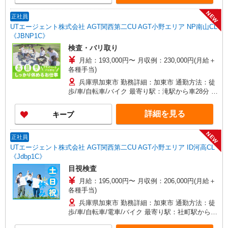
NEW
正社員
UTエージェント株式会社 AGT関西第二CU AGT小野エリア NP南山CL
《JBNP1C》
検査・バリ取り
月給：193,000円〜 月収例：230,000円(月給＋
各種手当)
兵庫県加東市 勤務詳細：加東市 通勤方法：徒
歩/車/自転車/バイク 最寄り駅：滝駅から車28分 ※
構内の（無料）駐車場利用OK
詳細を見る
キープ
NEW
正社員
UTエージェント株式会社 AGT関西第二CU AGT小野エリア ID河高CL
《Jdbp1C》
目視検査
月給：195,000円〜 月収例：206,000円(月給＋
各種手当)
兵庫県加東市 勤務詳細：加東市 通勤方法：徒
歩/車/自転車/電車/バイク 最寄り駅：社町駅から徒
歩20分・車5分 ※構内の（無料）駐車場利用OK