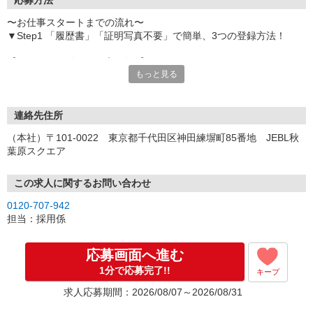
応募方法
〜お仕事スタートまでの流れ〜
▼Step1 「履歴書」「証明写真不要」で簡単、3つの登録方法！
【オンライン登録（目安5分）】
もっと見る
いつでも好きな時間に登録OK
【電話登録（目安20分）】
受付時間/平日9:00〜19:00
連絡先住所
※電話登録の場合、就業前には登録会へお越しください
（本社）〒101-0022 東京都千代田区神田練塀町85番地 JEBL秋
葉原スクエア
【来場登録（目安1時間30分）】
受付時間/平日10:00〜17:00
この求人に関するお問い合わせ
▼Step2 全国にあるお仕事の中から、あなたにピッタリのお仕事を
0120-707-942
ご案内
担当：採用係
▼Step3 就業前に職場見学で気になる事はしっかりチェック！
▼Step4 気に入ったら雇用契約・お仕事スタート
応募画面へ進む
応募⇒最短で2日後からの勤務も可能です！
1分で応募完了!!
キープ
求人応募期間：2026/08/07～2026/08/31