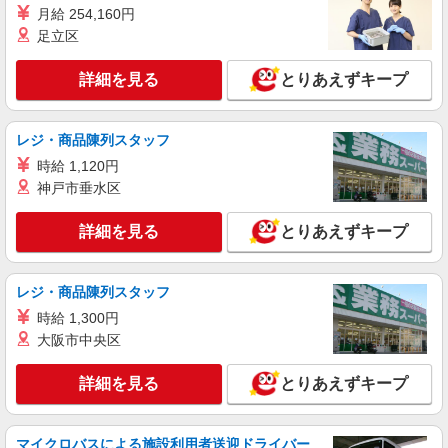
月給 254,160円
派遣社員
足立区
株式会社グロップ 姫路オフィス
食品メーカーでの在庫管理業務／駅チカ／日勤
詳細を見る
とりあえずキープ
時給1,400円〜1,750円＋交通費全額支給 ※残
業代は別途全額支給（法定基準通り） ※交通費支
給規定あり ◎昇給の可能性あり ◎給与の希望日払
レジ・商品陳列スタッフ
雇入れ直後：兵庫県加東市河高 変更の範囲：
い（週払い）制度あり ◎退職金制度あり（規定
会社の定める就業場所
時給 1,120円
有） ＜月収例：22日出勤の場合＞ 時給1,400円×8
神戸市垂水区
時間×22日＝246,400円＋残業代＋交通費 ※勤務日
詳細を見る
キープ
数や勤務形態によって変動あり
詳細を見る
とりあえずキープ
派遣社員
パーソルファクトリーパートナーズ株式会社
レジ・商品陳列スタッフ
設備保全（日勤）
時給 1,300円
時給1700円 ※交通費全額支給（規定あり）
【月収例】29.3万円（20日勤務＋残業10h）
大阪市中央区
兵庫県加東市佐保50番地
詳細を見る
とりあえずキープ
詳細を見る
キープ
マイクロバスによる施設利用者送迎ドライバー