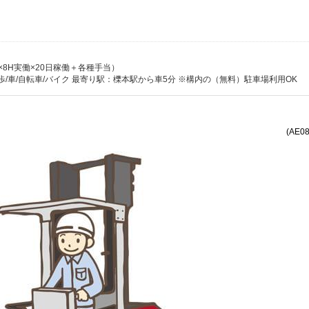
時給×8H実働×20日稼働＋各種手当）
/車/自転車/バイク 最寄り駅：櫟本駅から車5分 ※構内の（無料）駐車場利用OK
(AE0