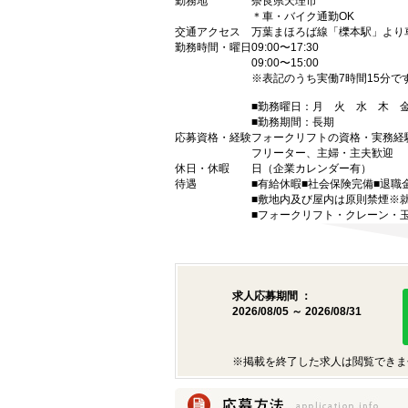
勤務地
奈良県天理市
＊車・バイク通勤OK
交通アクセス
万葉まほろば線「櫟本駅」より
勤務時間・曜日
09:00〜17:30
09:00〜15:00
※表記のうち実働7時間15分で
■勤務曜日：月 火 水 木
■勤務期間：長期
応募資格・経験
フォークリフトの資格・実務経
フリーター、主婦・主夫歓迎
休日・休暇
日（企業カレンダー有）
待遇
■有給休暇■社会保険完備■退職
■敷地内及び屋内は原則禁煙※
■フォークリフト・クレーン・
求人応募期間 ：
2026/08/05 ～ 2026/08/31
※掲載を終了した求人は閲覧できま