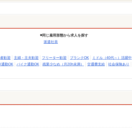
同じ雇用形態から求人を探す
派遣社員
者歓迎
主婦・主夫歓迎
フリーター歓迎
ブランクOK
ミドル（40代～）活躍中
車通勤OK
バイク通勤OK
残業少なめ（月20h未満）
交通費支給
社会保険あり