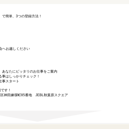
要」で簡単、3つの登録方法！
会へお越しください
から、あなたにピッタリのお仕事をご案内
なる事はしっかりチェック！
お仕事スタート
能です！
田区神田練塀町85番地 JEBL秋葉原スクエア