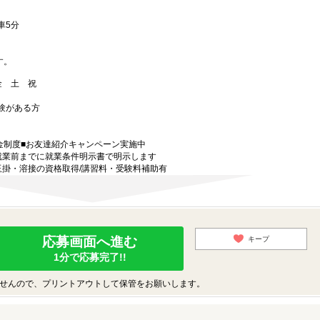
車5分
す。
 金 土 祝
験がある方
金制度■お友達紹介キャンペーン実施中
就業前までに就業条件明示書で明示します
玉掛・溶接の資格取得/講習料・受験料補助有
応募画面へ進む
キープ
1分で応募完了!!
せんので、プリントアウトして保管をお願いします。