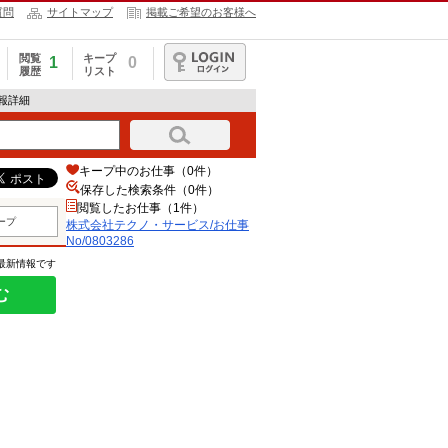
質問
サイトマップ
掲載ご希望のお客様へ
閲覧
キープ
1
0
履歴
リスト
ログイン
情報詳細
キープ中のお仕事（0件）
保存した検索条件（
0
件）
閲覧したお仕事（1件）
ープ
株式会社テクノ・サービス/お仕事
No/0803286
の最新情報です
む