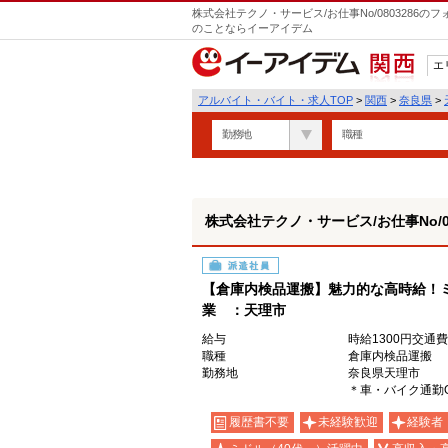
株式会社テクノ・サービス/お仕事No/0803286
のことならイーアイデム
エ
関西
アルバイト・バイト・求人TOP
>
関西
>
奈良県
>
勤務地
職種
株式会社テクノ・サービス/お仕事No/08
派遣社員
【倉庫内検品運搬】魅力的な高時給！
業 ：天理市
給与
時給1300円交通
職種
倉庫内検品運搬
勤務地
奈良県天理市
＊車・バイク通勤
履歴書不要
未経験歓迎
経験者