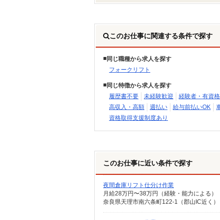
このお仕事に関連する条件で探す
同じ職種から求人を探す
フォークリフト
同じ特徴から求人を探す
履歴書不要
未経験歓迎
経験者・有資格
高収入・高額
週払い
給与前払いOK
資格取得支援制度あり
このお仕事に近い条件で探す
夜間倉庫リフト仕分け作業
月給28万円〜38万円（経験・能力による）
奈良県天理市南六条町122-1（郡山IC近く）