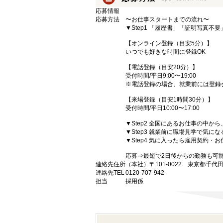
応募情報
応募方法
〜お仕事スタートまでの流れ〜
▼Step1 「履歴書」「証明写真不
【オンライン登録（目安5分）】
いつでも好きな時間に登録OK
【電話登録（目安20分）】
受付時間/平日9:00〜19:00
※電話登録の場合、就業前には登録
【来場登録（目安1時間30分）】
受付時間/平日10:00〜17:00
▼Step2 全国にあるお仕事の中
▼Step3 就業前に職場見学で気に
▼Step4 気に入ったら雇用契約・
応募⇒最短で2日後からの勤務も可
連絡先住所
（本社）〒101-0022 東京都千代
連絡先TEL
0120-707-942
担当
採用係