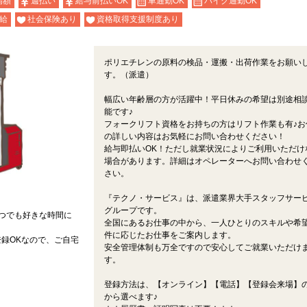
高額
週払い
給与前払いOK
車通勤OK
バイク通勤OK
給
社会保険あり
資格取得支援制度あり
ポリエチレンの原料の検品・運搬・出荷作業をお願い
す。（派遣）
幅広い年齢層の方が活躍中！平日休みの希望は別途相
能です♪
フォークリフト資格をお持ちの方はリフト作業も有♪お
の詳しい内容はお気軽にお問い合わせください！
給与即払いOK！ただし就業状況によりご利用いただけ
場合があります。詳細はオペレーターへお問い合わせ
さい。
『テクノ・サービス』は、派遣業界大手スタッフサー
グループです。
つでも好きな時間に
全国にあるお仕事の中から、一人ひとりのスキルや希
件に応じたお仕事をご案内します。
録OKなので、ご自宅
安全管理体制も万全ですので安心してご就業いただけ
す。
登録方法は、【オンライン】【電話】【登録会来場】の
から選べます♪