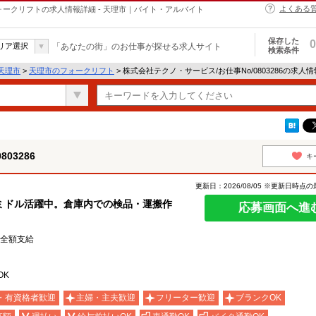
よくある
のフォークリフトの求人情報詳細 - 天理市｜バイト・アルバイト
保存した
0
リア選択
「あなたの街」のお仕事が探せる求人サイト
検索条件
天理市
>
天理市のフォークリフト
> 株式会社テクノ・サービス/お仕事No/0803286の求人
03286
キ
更新日：2026/08/05 ※更新日時点
ミドル活躍中。倉庫内での検品・運搬作
応募画面へ進
費全額支給
OK
・有資格者歓迎
主婦・主夫歓迎
フリーター歓迎
ブランクOK