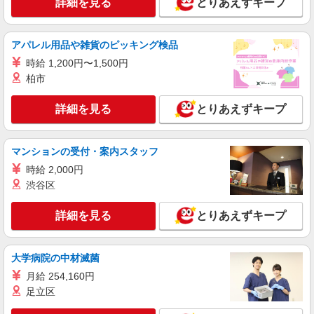
詳細を見る
とりあえずキープ
詳細を見る
キープ
派遣社員
アパレル用品や雑貨のピッキング検品
株式会社テクノ・サービス/お仕事No/0798465
時給 1,200円〜1,500円
部品の組立など
柏市
時給1300円交通費全額支給
京都府久世郡久御山町 ＊車・バイク通勤OK
詳細を見る
とりあえずキープ
詳細を見る
キープ
マンションの受付・案内スタッフ
派遣社員
時給 2,000円
株式会社ヒューマンクリエイツ
渋谷区
未経験でもできる！印刷機械の部品取り付けや
調整作業 空調完備で快適 男女活躍中！
詳細を見る
とりあえずキープ
時給１，３７０円 別途交通費支給（規定あ
り）
京都府久世郡久御山町
大学病院の中材滅菌
月給 254,160円
詳細を見る
キープ
足立区