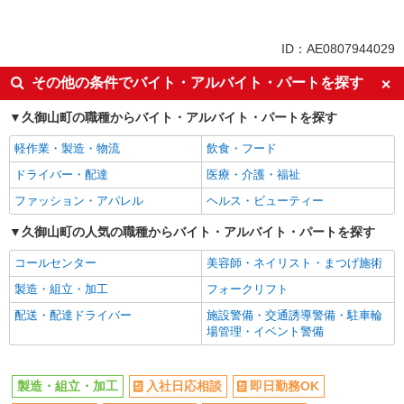
正社員
同じ特徴から大久保(京都)駅の求人を探す
ID：AE0807944029
入社日応相談
即日勤務OK
その他の条件でバイト・アルバイト・パートを探す
履歴書不要
Web面接OK
久御山町の職種からバイト・アルバイト・パートを探す
友達と応募OK
職場見学OKまたは説明会あり
軽作業・製造・物流
飲食・フード
未経験歓迎
経験者・有資格者歓迎
ドライバー・配達
医療・介護・福祉
フリーター歓迎
学歴不問
ファッション・アパレル
ヘルス・ビューティー
ブランクOK
日払い
週払い
久御山町の人気の職種からバイト・アルバイト・パートを探す
給与前払いOK
完全週休2日制
年間休日120日以上
コールセンター
美容師・ネイリスト・まつげ施術
禁煙・分煙
食堂・売店あり
製造・組立・加工
フォークリフト
上場企業・上場企業のグループ会
公的機関
配送・配達ドライバー
施設警備・交通誘導警備・駐車輪
社
場管理・イベント警備
車通勤OK
転勤なし
無期雇用派遣
交通費支給
製造・組立・加工
入社日応相談
即日勤務OK