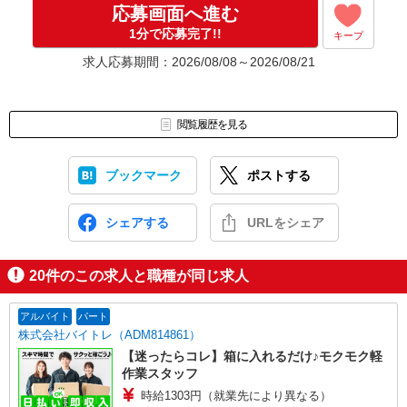
スマホで面接を受けることもできます！
応募画面へ進む
お気軽にご相談ください！
1分で応募完了!!
キープ
※弊社よりお電話を差し上げる場合は、 「0120-332-368」の番号
求人応募期間：2026/08/08～2026/08/21
よりおかけします。
▼電話応募の流れ▼
【1】応募ボタンより応募
閲覧履歴を見る
【2】電話面接またはWEB面接（所要時間15分程度）
【3】選考（面接は電話面接1回のみ！）
ブックマーク
ポストする
【4】内定！
応募後すぐに電話面接も可能です。
シェアする
URLをシェア
面接は履歴書不要＆最短15分程度で完了します。
お気軽にご応募ください！
20
件のこの求人と職種が同じ求人
■面接は電話なので私服でOK！
■自宅でできるオンライン面接もあります。
■応募から面接まで最短15分で完了します！
アルバイト
パート
■面接・入社日はご相談に応じます。在職中の方もお気軽にご応募く
株式会社バイトレ（ADM814861）
ださい！
【迷ったらコレ】箱に入れるだけ♪モクモク軽
作業スタッフ
時給1303円（就業先により異なる）