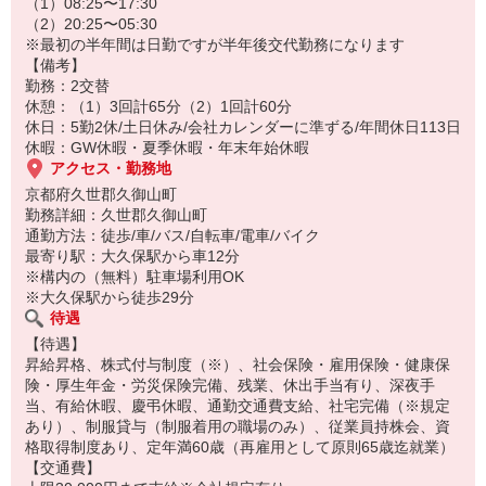
08:25始業・業務準備・朝礼（連絡事項等、ストレッチ）
（1）08:25〜17:30
08:30業務開始
（2）20:25〜05:30
12:15昼食・休憩
※最初の半年間は日勤ですが半年後交代勤務になります
13:00作業再開
【備考】
17:30終業
勤務：2交替
休憩：（1）3回計65分（2）1回計60分
詳細については面談時にご説明させていただきます。
休日：5勤2休/土日休み/会社カレンダーに準ずる/年間休日113日
募集状況等によっては当該案件へのご案内が難しい場合がありま
休暇：GW休暇・夏季休暇・年末年始休暇
す。
アクセス・勤務地
京都府久世郡久御山町
勤務詳細：久世郡久御山町
通勤方法：徒歩/車/バス/自転車/電車/バイク
最寄り駅：大久保駅から車12分
※構内の（無料）駐車場利用OK
※大久保駅から徒歩29分
待遇
【待遇】
昇給昇格、株式付与制度（※）、社会保険・雇用保険・健康保
険・厚生年金・労災保険完備、残業、休出手当有り、深夜手
当、有給休暇、慶弔休暇、通勤交通費支給、社宅完備（※規定
あり）、制服貸与（制服着用の職場のみ）、従業員持株会、資
格取得制度あり、定年満60歳（再雇用として原則65歳迄就業）
【交通費】