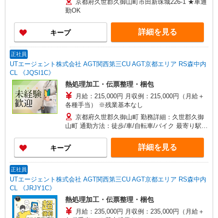
京都府久世郡久御山町市田新珠城226-1 ★車通
勤OK
詳細を見る
キープ
正社員
UTエージェント株式会社 AGT関西第三CU AGT京都エリア RS森中内
CL 《JQSI1C》
熱処理加工・伝票整理・梱包
月給：215,000円 月収例：215,000円（月給＋
各種手当） ※残業基本なし
京都府久世郡久御山町 勤務詳細：久世郡久御
山町 通勤方法：徒歩/車/自転車/バイク 最寄り駅：
淀駅から車11分 ※構内の（無料）駐車場利用OK
詳細を見る
キープ
正社員
UTエージェント株式会社 AGT関西第三CU AGT京都エリア RS森中内
CL 《JRJY1C》
熱処理加工・伝票整理・梱包
月給：235,000円 月収例：235,000円（月給＋