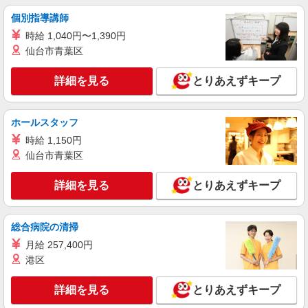
個別指導講師
派遣社員
時給 1,040円〜1,390円
株式会社テクノ・サービス/お仕事No/0791354
仙台市青葉区
機械オペレーターなど
時給1450円交通費全額支給
詳細を見る
とりあえずキープ
京都府久世郡久御山町 ＊車・バイク通勤OK
詳細を見る
キープ
ホールスタッフ
時給 1,150円
派遣社員
仙台市青葉区
株式会社テクノ・サービス/お仕事No/0885382
精密機器の組立
詳細を見る
とりあえずキープ
時給1250円交通費全額支給
京都府久世郡久御山町 ＊バイク通勤OK
総合病院の清掃
月給 257,400円
詳細を見る
キープ
港区
派遣社員
詳細を見る
とりあえずキープ
戦力エージェント株式会社
食品フィルムの加工機械オペレーター・梱包