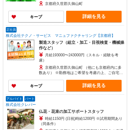
京都府久世郡久御山町
詳細を見る
キープ
正社員
株式会社テクノ・サービス マニュファクチャリング【京都府】
製造スタッフ（組立・加工・目視検査・機械操
作など）
月給193000〜243000円（スキル・経験を考
慮）
京都府久世郡久御山町 （他にも京都府内に多
数あり） ※勤務地はご希望を考慮の上、ご自宅を
中心に通勤時間120分圏内のエリアとなります。
（転勤なし）
詳細を見る
キープ
アルバイト
パート
株式会社クレバー
仏花・花束の加工サポートスタッフ
時給1150円 (日祝)時給1200円 ※試用期間あり
（同条件）