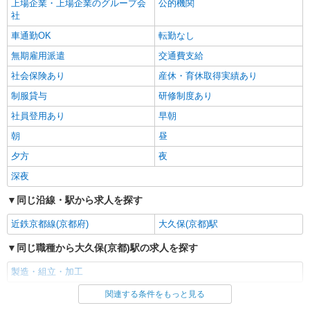
上場企業・上場企業のグループ会
公的機関
社
車通勤OK
転勤なし
無期雇用派遣
交通費支給
社会保険あり
産休・育休取得実績あり
制服貸与
研修制度あり
社員登用あり
早朝
朝
昼
夕方
夜
深夜
同じ沿線・駅から求人を探す
近鉄京都線(京都府)
大久保(京都)駅
同じ職種から大久保(京都)駅の求人を探す
製造・組立・加工
関連する条件をもっと見る
同じ雇用形態から大久保(京都)駅の求人を探す