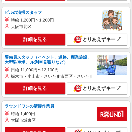
円） ☆日払い・週払いも対応しております！ 【当
京都府久世郡久御山町
社独自の手当】 世帯主手当（3,000円〜）、家
ビルの清掃スタッフ
族手当（配偶者1万円、お子様一人5,000円）あり
詳細を見る
時給 1,200円〜1,200円
キープ
大阪市北区
派遣社員
詳細を見る
とりあえずキープ
株式会社テクノ・サービス/お仕事No/0893809
金属加工等
時給1500円交通費全額支給
警備員スタッフ（イベント、道路、商業施設、
京都府久世郡久御山町 ＊車・バイク通勤OK
大型駐車場、JR列車見張りなど）
日給 11,000円〜12,100円
詳細を見る
キープ
栃木市・小山市・さいたま市西区・さいたま市岩槻区・久喜市・
詳細を見る
とりあえずキープ
派遣社員
株式会社綜合キャリアオプション（1314VJ0805G61★45-S-T3）
装置へ部材のセット・取り外し/日払いOK
ラウンドワンの清掃作業員
時給1,500円〜1,875円 ※経験・能力による
※時間外・深夜手当含む※研修期間(3ヶ月間)は時
時給 1,400円
給1300円〜時給1625円 【月収例】32万2000円(8
大阪市城東区
京都府久世郡久御山町
時間×21日+残業・深夜手当)※時給1500円の場合
交通費：既定支給