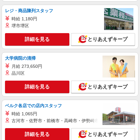
時給1500円＋交通費（社内規定有） ☆日払
レジ・商品陳列スタッフ
い・週払いも対応しております！ 【月収例】 ★1
時給 1,180円
日7.75時間・21日勤務の場合（時給1500円）
京都府久世郡久御山町
244,125円 【当社独自の手当】 世帯主手当
堺市堺区
（3,000円〜）、家族手当（配偶者1万円、お子様
詳細を見る
キープ
一人5,000円）あり
詳細を見る
とりあえずキープ
派遣社員
株式会社テクノ・サービス/お仕事No/0895550
大学病院の清掃
加工・検査・梱包
月給 273,650円
時給1213円交通費全額支給
品川区
京都府久世郡久御山町 ＊バイク通勤OK
詳細を見る
とりあえずキープ
詳細を見る
キープ
ベルク各店での店内スタッフ
派遣社員
戦力エージェント株式会社
時給 1,065円
電子部品・通信機器などの機械オペレーター、
古河市・佐野市・前橋市・高崎市・伊勢崎市・太田市・館林市・
顕微鏡での検査
詳細を見る
時給1300円＋交通費（社内規定有） （夜勤：
とりあえずキープ
22：00〜5：00の深夜時間（6時間）は時給1625