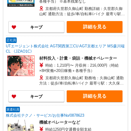
各種手当） ※基本残業なし
京都府久世郡久御山町 勤務詳細：久世郡久御
山町 通勤方法：徒歩/車/自転車/バイク 最寄り駅：
淀駅から車11分 ※構内の（無料）駐車場利用OK
詳細を見る
キープ
正社員
UTエージェント株式会社 AGT関西第三CU AGT京都エリア MS森川端
CL 《JZAO1C》
材料投入・計量・袋詰・機械オペレーター
時給：1,210円〜 月収例：216,000円（時給
×8H実働×20日稼働＋各種手当）
京都府久世郡久御山町 勤務地：久御山町 通勤
方法：徒歩/車/自転車/バイク 最寄り駅：大久保駅
から車12分 ※構内の（無料）駐車場利用OK
詳細を見る
キープ
派遣社員
株式会社テクノ・サービス/お仕事No/0878623
機械オペレーターなど
時給1250円交通費全額支給