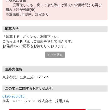
プ株式に交換
・一度退職しても、戻ってきた際には過去の労働時間から再び
積み上げが可能(※)
※退職後5年以内、規定あり
応募方法
「応募する」ボタンをご利用下さい。
こちらより折り返しご連絡をさせて頂きます。
お電話でのご応募もお待ちしております。
もっと見る
【受付時間】
平日／9:00〜21:00
土日祝／9:00〜18:00
連絡先住所
WEBでのご応募は土日でも受付可能ですが、ご連絡は週明けとなり
東京都品川区東五反田1-11-15
ますことをご了承ください。
また、土日もWEBから予約できるURLをSMSでお送りしておりま
す。
この求人に関するお問い合わせ
そちらからの面接予約は可能となりますので、ぜひご利用ください
0120-205-315
ませ。
担当：UTエージェント株式会社 採用担当
「時間がない・・」、「面接地まで遠い・・」という方には