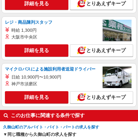
派遣社員
詳細を見る
とりあえずキープ
株式会社綜合キャリアオプション（1314VJ0805G62★3-S-T3）
キカイのボタン操作・目視チェック/日払いOK
レジ・商品陳列スタッフ
時給1,500円〜1,875円 ※経験・能力による
※時間外・深夜手当含む※研修期間(3ヶ月間)は時
時給 1,300円
給1300円〜時給1625円 【月収例】32万2000円(8
大阪市中央区
京都府久世郡久御山町
時間×21日+残業・深夜手当)※時給1500円の場合
交通費：既定支給
詳細を見る
とりあえずキープ
詳細を見る
キープ
派遣社員
マイクロバスによる施設利用者送迎ドライバー
戦力エージェント株式会社
日給 10,900円〜10,900円
金属部品の取り付け・洗浄作業
神戸市須磨区
時給1470円＋交通費（規定あり） ☆日払い・
週払いも対応可能です！ 【当社独自の手当↓】
世帯主手当（3,000円〜）、家族手当（配偶者1万
詳細を見る
とりあえずキープ
京都府久世郡久御山町
円、お子様一人5,000円）あり 【月収例】 時給
1470円×7.8H×21日＝240,000円
詳細を見る
キープ
このお仕事に関連する条件で探す
久御山町のアルバイト・バイト・パートの求人を探す
同じ職種から久御山町の求人を探す