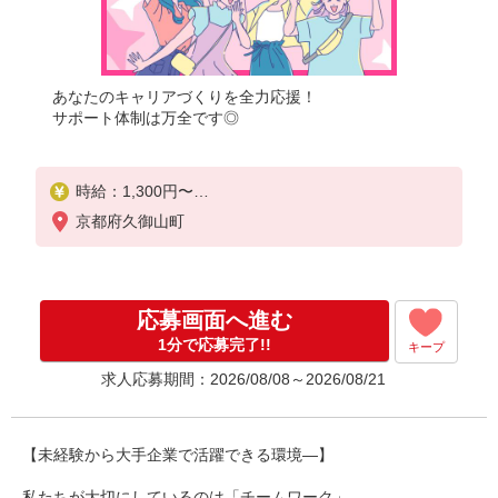
あなたのキャリアづくりを全力応援！
サポート体制は万全です◎
時給：1,300円〜
月収例：240,000円（時給×8H実働×20日稼働＋各種
京都府久御山町
手当）
応募画面へ進む
1分で応募完了!!
キープ
求人応募期間：2026/08/08～2026/08/21
【未経験から大手企業で活躍できる環境―】
私たちが大切にしているのは「チームワーク」