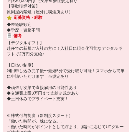
上限30,000円まで支給※会社規定有り
【受動喫煙対策】
原則屋内禁煙（屋外に喫煙所あり）
応募資格・経験
◆未経験歓迎
◆学歴・資格不問
備考
【デジタルギフト】
赴任での新規ご入社の方に！入社日に現金化可能なデジタルギ
フトで2万円分支給♪
【日払い制度】
利用申し込み完了後〜最短5分で受け取り可能！スマホから簡単
に申請いただけます！※規定あり
◆頑張り次第で直接雇用の可能性あり！
◆交通費上限3万円まで支給※規定あり
◆土日休みでプライベート充実！
※株式付与制度（新制度スタート）
「働いた時間が、株になる。」
・働いた時間がポイントとして貯まり、累計に応じてUTグルー