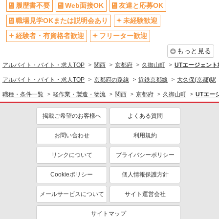
社会保険あり
産休・育休取得実績あり
履歴書不要
Web面接OK
友達と応募OK
制服貸与
研修制度あり
職場見学OKまたは説明会あり
未経験歓迎
社員登用あり
早朝
経験者・有資格者歓迎
フリーター歓迎
朝
昼
もっと見る
夕方
夜
アルバイト・バイト・求人TOP
関西
京都府
久御山町
UTエージェント株
深夜
アルバイト・バイト・求人TOP
京都府の路線
近鉄京都線
大久保(京都)駅
同じ職種から求人を探す
職種・条件一覧
軽作業・製造・物流
関西
京都府
久御山町
UTエー
軽作業・製造・物流
掲載ご希望のお客様へ
よくある質問
製造・組立・加工
お問い合わせ
利用規約
同じ特徴から求人を探す
未経験歓迎
日払い
リンクについて
プライバシーポリシー
上場企業・上場企業のグループ会
車通勤OK
Cookieポリシー
個人情報保護方針
社
交通費支給
社会保険あり
メールサービスについて
サイト運営会社
産休・育休取得実績あり
社員登用あり
サイトマップ