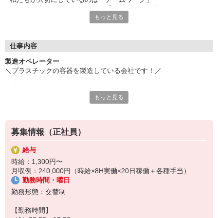
個々で仕事をするのではなく、「チーム」で仕事を進めていくス
もっと見る
タイルにこだわっています。
◆25才男性（入社2年7ヶ月）
業務知識も経験も全くありませんでしたが、
仕事内容
入社後に基礎的な知識について教わったので安心できました。
製造オペレーター
最初は直属の上司のアシスタント業務からスタートし、
＼プラスチックの容器を製造している会社です！／
徐々にできることの幅を広げていった感じです。
みなさん丁寧に仕事を教えてくれたので、1年ほどである程度の
☆未経験OK！
業務は一人でできるようになりました。
もっと見る
丁寧な研修と指導で安心のスタート◎
設備が整った大手であり、安心と将来性も期待できます！
＜具体的には…＞
◆プラスチックの製造オペレーター
募集情報（正社員）
→かき氷のカップ等の製造
◆検品
給与
◆梱包
時給：1,300円〜
月収例：240,000円（時給×8H実働×20日稼働＋各種手当）
◎クリーンルームでのお仕事です！
勤務時間・曜日
◎車/バイク通勤OK、無料駐車場も完備♪
◎土日休みなので家庭や趣味との両立にもぴったりです！
勤務形態：交替制
【1日の流れ】
【勤務時間】