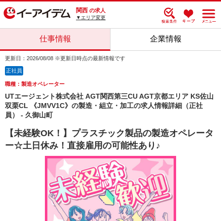
関西
の求人
▼エリア変更
仕事情報
企業情報
更新日：2026/08/08 ※更新日時点の最新情報です
正社員
職種：製造オペレーター
UTエージェント株式会社 AGT関西第三CU AGT京都エリア KS佐山
双栗CL 《JMVV1C》の製造・組立・加工の求人情報詳細（正社
員） - 久御山町
【未経験OK！】プラスチック製品の製造オペレータ
ー☆土日休み！直接雇用の可能性あり♪