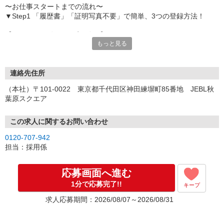
〜お仕事スタートまでの流れ〜
▼Step1 「履歴書」「証明写真不要」で簡単、3つの登録方法！
【オンライン登録（目安5分）】
もっと見る
いつでも好きな時間に登録OK
【電話登録（目安20分）】
受付時間/平日9:00〜19:00
連絡先住所
※電話登録の場合、就業前には登録会へお越しください
（本社）〒101-0022 東京都千代田区神田練塀町85番地 JEBL秋
葉原スクエア
【来場登録（目安1時間30分）】
受付時間/平日10:00〜17:00
この求人に関するお問い合わせ
▼Step2 全国にあるお仕事の中から、あなたにピッタリのお仕事を
0120-707-942
ご案内
担当：採用係
▼Step3 就業前に職場見学で気になる事はしっかりチェック！
▼Step4 気に入ったら雇用契約・お仕事スタート
応募画面へ進む
応募⇒最短で2日後からの勤務も可能です！
1分で応募完了!!
キープ
求人応募期間：2026/08/07～2026/08/31