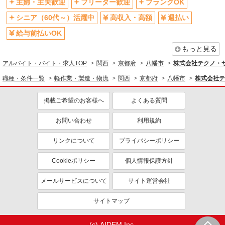
主婦・主夫歓迎
フリーター歓迎
ブランクOK
シニア（60代～）活躍中
高収入・高額
週払い
給与前払いOK
もっと見る
アルバイト・バイト・求人TOP
関西
京都府
八幡市
株式会社テクノ・サー
職種・条件一覧
軽作業・製造・物流
関西
京都府
八幡市
株式会社テ
掲載ご希望のお客様へ
よくある質問
お問い合わせ
利用規約
リンクについて
プライバシーポリシー
Cookieポリシー
個人情報保護方針
メールサービスについて
サイト運営会社
サイトマップ
(c) AIDEM Inc.