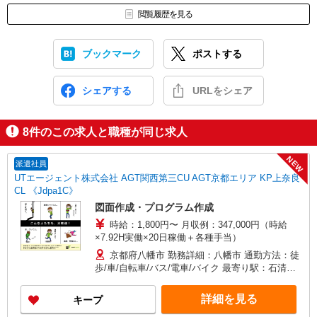
閲覧履歴を見る
ブックマーク
ポストする
シェアする
URLをシェア
8
件のこの求人と職種が同じ求人
NEW
派遣社員
UTエージェント株式会社 AGT関西第三CU AGT京都エリア KP上奈良
CL 《Jdpa1C》
図面作成・プログラム作成
時給：1,800円〜 月収例：347,000円（時給
×7.92H実働×20日稼働＋各種手当）
京都府八幡市 勤務詳細：八幡市 通勤方法：徒
歩/車/自転車/バス/電車/バイク 最寄り駅：石清水
八幡宮駅から車11分 ※構内の（無料）駐車場利用
OK
詳細を見る
キープ