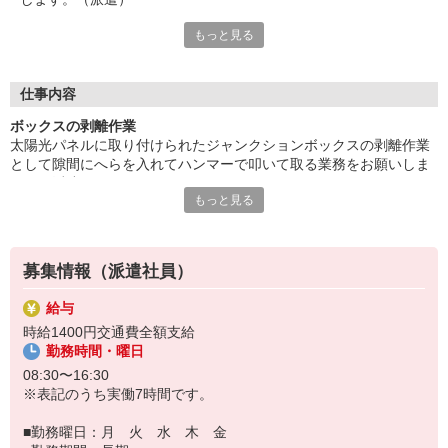
もっと見る
未経験者大歓迎。業務習熟のためのOJTがあり安心。土日祝休み
でプライベートも充実。
派遣先に直接雇用してもらえるようサポートします。幅広い年齢
層の方が活躍しています。
仕事内容
■お友達紹介キャンペーン！デジタルギフト3000円分プレゼント
ボックスの剥離作業
（当社規定あり）
太陽光パネルに取り付けられたジャンクションボックスの剥離作業
として隙間にへらを入れてハンマーで叩いて取る業務をお願いしま
『テクノ・サービス』は、派遣業界大手スタッフサービスグルー
す。（派遣）
プです。
もっと見る
未経験者大歓迎。業務習熟のためのOJTがあり安心。土日祝休みで
全国にあるお仕事の中から、一人ひとりのスキルや希望条件に応
プライベートも充実。
じたお仕事をご案内します。
派遣先に直接雇用してもらえるようサポートします。幅広い年齢層
安全管理体制も万全ですので安心してご就業いただけます。
の方が活躍しています。
募集情報（派遣社員）
登録方法は、【オンライン】【電話】【登録会来場】の3つから
選べます♪
給与
★★履歴書・証明写真は不要！★★
時給1400円交通費全額支給
また、ご登録済の方はお仕事の紹介がスムーズです。
勤務時間・曜日
ご応募お待ちしています。
08:30〜16:30
※表記のうち実働7時間です。
■勤務曜日：月 火 水 木 金