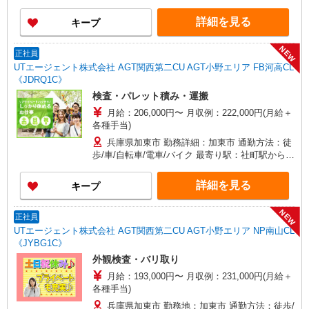
車22分 ※構内の（無料）駐車場利用OK
詳細を見る
キープ
NEW
正社員
UTエージェント株式会社 AGT関西第二CU AGT小野エリア FB河高CL
《JDRQ1C》
検査・パレット積み・運搬
月給：206,000円〜 月収例：222,000円(月給＋
各種手当)
兵庫県加東市 勤務詳細：加東市 通勤方法：徒
歩/車/自転車/電車/バイク 最寄り駅：社町駅から車
4分・徒歩17分 ※構内の（無料）駐車場利用OK
詳細を見る
キープ
NEW
正社員
UTエージェント株式会社 AGT関西第二CU AGT小野エリア NP南山CL
《JYBG1C》
外観検査・バリ取り
月給：193,000円〜 月収例：231,000円(月給＋
各種手当)
兵庫県加東市 勤務地：加東市 通勤方法：徒歩/