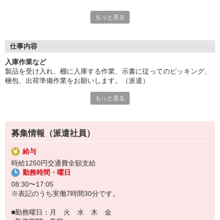
長期就業をご希望の方にもオススメ。経験・スキルは問いませ
もっと見る
ん。未経験者大歓迎。魅力の高時給。
40代の方も活躍中。きれいな職場でのお仕事です。複数名の募
集。残業ほとんどなし。
給与即払いOK！ただし就業状況によりご利用いただけない場合
仕事内容
があります。詳細はオペレーターへお問い合わせください。
入庫作業など
製品を受け入れ、棚に入庫する作業、示書に従ってのピッキング、
『テクノ・サービス』は、派遣業界大手スタッフサービスグルー
梱包、出荷準備作業をお願いします。（派遣）
プです。
長期就業をご希望の方にもオススメ。経験・スキルは問いません。
全国にあるお仕事の中から、一人ひとりのスキルや希望条件に応
もっと見る
未経験者大歓迎。魅力の高時給。
じたお仕事をご案内します。
40代の方も活躍中。きれいな職場でのお仕事です。複数名の募集。
安全管理体制も万全ですので安心してご就業いただけます。
残業ほとんどなし。
登録方法は、【オンライン】【電話】【登録会来場】の3つから
募集情報（派遣社員）
選べます♪
★★履歴書・証明写真は不要！★★
給与
また、ご登録済の方はお仕事の紹介がスムーズです。
時給1250円交通費全額支給
ご応募お待ちしています。
勤務時間・曜日
08:30〜17:05
※表記のうち実働7時間30分です。
■勤務曜日：月 火 水 木 金