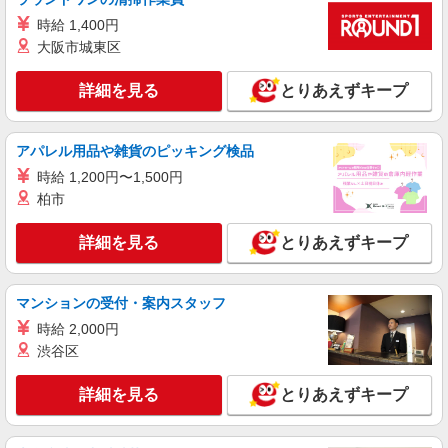
兵庫県加東市 ＊車・バイク通勤OK
時給 1,400円
大阪市城東区
詳細を見る
キープ
詳細を見る
とりあえずキープ
派遣社員
株式会社テクノ・サービス/お仕事No/0909340
アパレル用品や雑貨のピッキング検品
塗料の出荷業務
時給 1,200円〜1,500円
時給1400円交通費全額支給
柏市
兵庫県加東市 ＊車・バイク通勤OK
詳細を見る
とりあえずキープ
詳細を見る
キープ
派遣社員
マンションの受付・案内スタッフ
パーソルファクトリーパートナーズ株式会社
時給 2,000円
製品のピッキング・検品スタッフ（日勤）
渋谷区
時給1200円 ※交通費全額支給（規定あり）
【月収例】19.2万円（20日勤務 ※残業なしの場
詳細を見る
とりあえずキープ
合）
兵庫県加東市