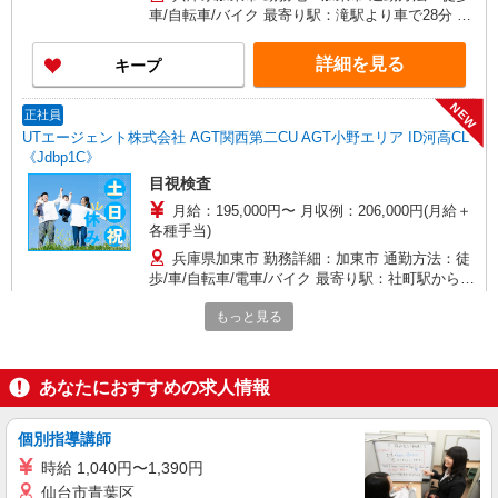
車/自転車/バイク 最寄り駅：滝駅より車で28分 ※
構内の（無料）駐車場利用OK
詳細を見る
キープ
NEW
正社員
UTエージェント株式会社 AGT関西第二CU AGT小野エリア ID河高CL
《Jdbp1C》
目視検査
月給：195,000円〜 月収例：206,000円(月給＋
各種手当)
兵庫県加東市 勤務詳細：加東市 通勤方法：徒
歩/車/自転車/電車/バイク 最寄り駅：社町駅から徒
歩20分・車5分 ※構内の（無料）駐車場利用OK
もっと見る
詳細を見る
キープ
NEW
正社員
あなたにおすすめの求人情報
UTエージェント株式会社 AGT関西第二CU AGT小野エリア NP南山CL
《JBNP1C》
個別指導講師
検査・バリ取り
時給 1,040円〜1,390円
月給：193,000円〜 月収例：230,000円(月給＋
仙台市青葉区
各種手当)