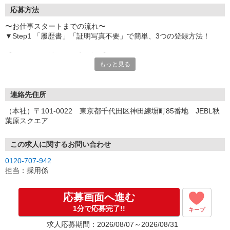
応募方法
〜お仕事スタートまでの流れ〜
▼Step1 「履歴書」「証明写真不要」で簡単、3つの登録方法！
【オンライン登録（目安5分）】
もっと見る
いつでも好きな時間に登録OK
【電話登録（目安20分）】
受付時間/平日9:00〜19:00
連絡先住所
※電話登録の場合、就業前には登録会へお越しください
（本社）〒101-0022 東京都千代田区神田練塀町85番地 JEBL秋
葉原スクエア
【来場登録（目安1時間30分）】
受付時間/平日10:00〜17:00
この求人に関するお問い合わせ
▼Step2 全国にあるお仕事の中から、あなたにピッタリのお仕事を
0120-707-942
ご案内
担当：採用係
▼Step3 就業前に職場見学で気になる事はしっかりチェック！
▼Step4 気に入ったら雇用契約・お仕事スタート
応募画面へ進む
応募⇒最短で2日後からの勤務も可能です！
1分で応募完了!!
キープ
求人応募期間：2026/08/07～2026/08/31