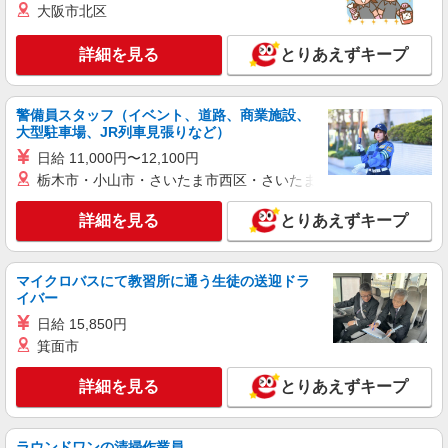
戦力エージェント株式会社
大阪市北区
小型製品の検査・データ入力スタッフ
詳細を見る
とりあえずキープ
時給1320円＋交通費支給 月収例：22万1,760円
（時給1,320円×実働8時間×21日勤務の場合） ◆交
通費：月額上限1万円 ◆住宅手当：月額3,000円〜
加東市河高
◆子ども手当：月額5,000円〜 ◆日払い・週払い
警備員スタッフ（イベント、道路、商業施設、
制度あり ※各種手当・支払い制度には規定があり
大型駐車場、JR列車見張りなど）
詳細を見る
キープ
ます。
日給 11,000円〜12,100円
栃木市・小山市・さいたま市西区・さいたま市岩槻区・久喜市・
派遣社員
株式会社テクノ・サービス/お仕事No/0812062
詳細を見る
とりあえずキープ
製品の入庫・出荷など
時給1300円交通費全額支給
マイクロバスにて教習所に通う生徒の送迎ドラ
兵庫県加東市 ＊車・バイク通勤OK
イバー
日給 15,850円
詳細を見る
キープ
箕面市
派遣社員
詳細を見る
とりあえずキープ
株式会社テクノ・サービス/お仕事No/0848169
アルミフレームの検品
時給1200円交通費全額支給
ラウンドワンの清掃作業員