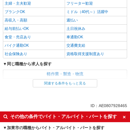
主婦・主夫歓迎
フリーター歓迎
ブランクOK
ミドル（40代～）活躍中
高収入・高額
週払い
給与前払いOK
土日祝休み
食堂・売店あり
車通勤OK
バイク通勤OK
交通費支給
社会保険あり
資格取得支援制度あり
同じ職種から求人を探す
軽作業・製造・物流
入出庫・商品管理・検品・検査
関連する条件をもっと見る
同じ特徴から求人を探す
未経験歓迎
ミドル（40代～）活躍中
ID：AE0807928465
土日祝休み
車通勤OK
その他の条件でバイト・アルバイト・パートを探す
交通費支給
社会保険あり
加東市の職種からバイト・アルバイト・パートを探す