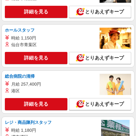
兵庫県加東市 勤務詳細：加東市 通勤方法：徒
詳細を見る
とりあえずキープ
歩/車/自転車/バイク 最寄り駅：滝駅から車28分 ※
構内の（無料）駐車場利用OK
詳細を見る
キープ
ホールスタッフ
時給 1,150円
派遣社員
仙台市青葉区
株式会社テクノ・サービス/お仕事No/0838166
目視検査・梱包など
詳細を見る
とりあえずキープ
時給1300円交通費全額支給
兵庫県加東市 ＊車・バイク通勤OK
総合病院の清掃
詳細を見る
キープ
月給 257,400円
港区
派遣社員
株式会社テクノ・サービス/お仕事No/0889383
詳細を見る
とりあえずキープ
塗料の出荷業務
時給1300円交通費全額支給
レジ・商品陳列スタッフ
兵庫県加東市 ＊車・バイク通勤OK
時給 1,180円