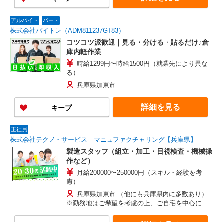
アルバイト
パート
株式会社バイトレ（ADM811237GT83）
コツコツ派歓迎｜見る・分ける・貼るだけ♪倉
庫内軽作業
時給1299円〜時給1500円（就業先により異な
る）
兵庫県加東市
詳細を見る
キープ
正社員
株式会社テクノ・サービス マニュファクチャリング【兵庫県】
製造スタッフ（組立・加工・目視検査・機械操
作など）
月給200000〜250000円（スキル・経験を考
慮）
兵庫県加東市 （他にも兵庫県内に多数あり）
※勤務地はご希望を考慮の上、ご自宅を中心に通
勤時間120分圏内のエリアとなります。（転勤な
し）