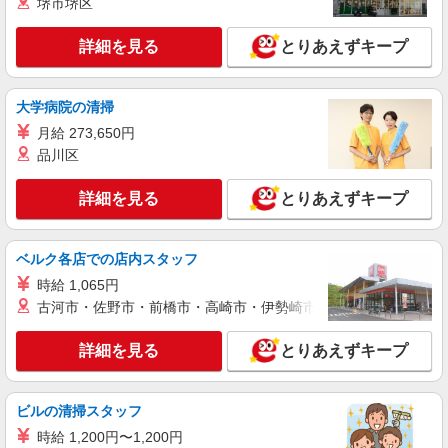
堺市堺区
詳細を見る
キープ
詳細を見る
とりあえずキープ
派遣社員
株式会社テクノ・サービス/お仕事No/0790663
目視検査・梱包
大学病院の清掃
時給1200円交通費全額支給
月給 273,650円
兵庫県加東市 ＊車・バイク通勤OK
品川区
詳細を見る
キープ
詳細を見る
とりあえずキープ
派遣社員
戦力エージェント株式会社
ベルク各店での店内スタッフ
小物部品の梱包・出荷作業
時給 1,065円
時給1,450円 【月収例】 228,375円＋交通費＋
古河市・佐野市・前橋市・高崎市・伊勢崎市・太田市・館林市・
各種手当 （時給1,450円×実働7.5時間×21日勤務）
※交通費別途支給（規定あり） ※住宅手当3,000
加東市南山
詳細を見る
とりあえずキープ
円〜 ※扶養手当5,000円〜
詳細を見る
キープ
ビルの清掃スタッフ
時給 1,200円〜1,200円
派遣社員