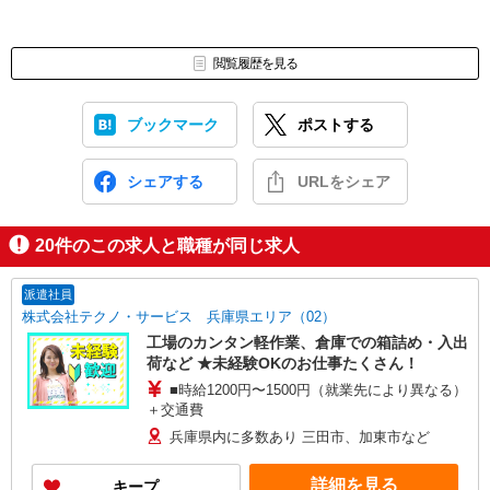
閲覧履歴を見る
ブックマーク
ポストする
シェアする
URLをシェア
20
件のこの求人と職種が同じ求人
派遣社員
株式会社テクノ・サービス 兵庫県エリア（02）
工場のカンタン軽作業、倉庫での箱詰め・入出
荷など ★未経験OKのお仕事たくさん！
■時給1200円〜1500円（就業先により異なる）
＋交通費
兵庫県内に多数あり 三田市、加東市など
詳細を見る
キープ