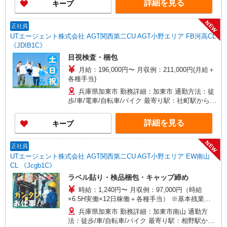
詳細を見る
キープ
NEW
正社員
UTエージェント株式会社 AGT関西第二CU AGT小野エリア FB河高CL
《JDIB1C》
目視検査・梱包
月給：196,000円〜 月収例：211,000円(月給＋
各種手当)
兵庫県加東市 勤務詳細：加東市 通勤方法：徒
歩/車/電車/自転車/バイク 最寄り駅：社町駅から車
4分・徒歩17分 ※構内の（無料）駐車場利用OK
詳細を見る
キープ
NEW
正社員
UTエージェント株式会社 AGT関西第二CU AGT小野エリア EW南山
CL 《Jcgb1C》
ラベル貼り・検品梱包・キャップ締め
時給：1,240円〜 月収例：97,000円（時給
×6.5H実働×12日稼働＋各種手当） ※基本残業な
し
兵庫県加東市 勤務詳細：加東市南山 通勤方
法：徒歩/車/自転車/バイク 最寄り駅：相野駅から