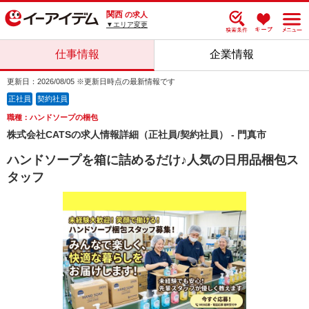
関西
の求人
▼エリア変更
仕事情報
企業情報
更新日：2026/08/05 ※更新日時点の最新情報です
正社員
契約社員
職種：ハンドソープの梱包
株式会社CATSの求人情報詳細（正社員/契約社員） - 門真市
ハンドソープを箱に詰めるだけ♪人気の日用品梱包ス
タッフ