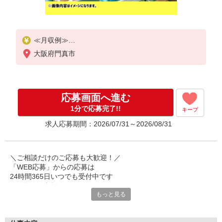
≪月収例≫
時給1470円×20日勤務＝235,200円
大阪府門真市
深夜割増(368円)×60時間＝22,080円
残業(22時間/月)＝36,750円
+交通費30,000円
【合計】324,030円
応募画面へ進む
1分で応募完了!!
キープ
求人応募期間：2026/07/31～2026/08/31
＼ご相談だけのご応募も大歓迎！／
「WEB応募」からの応募は
24時間365日いつでも受付中です
お気軽にご相談ください！
もっと見る