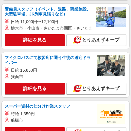
詳細を見る
キープ
警備員スタッフ（イベント、道路、商業施設、
大型駐車場、JR列車見張りなど）
派遣社員
日給 11,000円〜12,100円
戦力エージェント株式会社
栃木市・小山市・さいたま市西区・さいたま市岩槻区・久喜市・
化粧品の梱包・ピッキング
時給1260円＋交通費（規定あり） ☆日払い・
詳細を見る
とりあえずキープ
週払いも対応しております！ 【当社独自の手当
↓】 世帯主手当（3,000円〜）、家族手当（配偶
大阪府門真市
者1万円、お子様一人5,000円）あり
マイクロバスにて教習所に通う生徒の送迎ドラ
イバー
詳細を見る
キープ
日給 15,850円
箕面市
派遣社員
株式会社テクノ・サービス/お仕事No/0905450
詳細を見る
とりあえずキープ
製品の積み込み・梱包
時給1250円交通費全額支給
大阪府門真市 ＊バイク通勤OK
スーパー資材の仕分け作業スタッフ
時給 1,350円
詳細を見る
キープ
船橋市