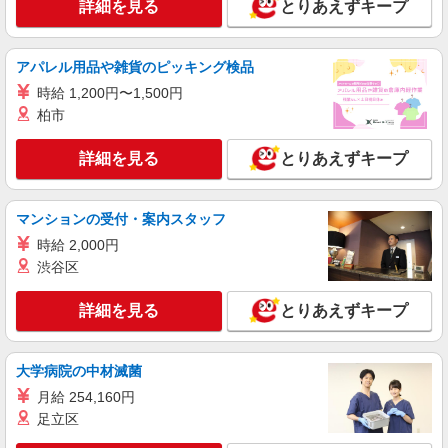
派遣社員
詳細を見る
とりあえずキープ
株式会社キャリアップ
軽作業（仕分け・検品・梱包）作業
アパレル用品や雑貨のピッキング検品
時給1,190〜1,400円 ＊交通費規定内支給あり
時給 1,200円〜1,500円
大阪府門真市三ツ島
柏市
詳細を見る
キープ
詳細を見る
とりあえずキープ
派遣社員
戦力エージェント株式会社
マンションの受付・案内スタッフ
検査・梱包
時給 2,000円
時給1350〜1680円＋交通費（規定あり） ※夜
渋谷区
勤の場合、22：00〜5：00まで割増 ☆日払い・週
払いも対応しております！ 【当社独自の手当
大阪府門真市柳町
↓】 世帯主手当（3,000円〜）、家族手当（配偶
詳細を見る
とりあえずキープ
者1万円、お子様一人5,000円）あり 【月収例】 時
詳細を見る
キープ
給1350円×８H×21日＝226,000円
大学病院の中材滅菌
派遣社員
月給 254,160円
株式会社テクノ・サービス/お仕事No/0909015
足立区
箱詰め・運搬作業