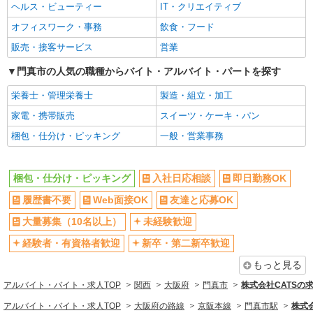
ヘルス・ビューティー
IT・クリエイティブ
未経験歓迎
経験者・有資格者歓迎
オフィスワーク・事務
飲食・フード
新卒・第二新卒歓迎
フリーター歓迎
販売・接客サービス
営業
学歴不問
ブランクOK
ミドル（40代～）活躍中
門真市の人気の職種からバイト・アルバイト・パートを探す
高収入・高額
ボーナス・賞与あり
昇給あり
栄養士・管理栄養士
製造・組立・加工
日払い
週払い
家電・携帯販売
スイーツ・ケーキ・パン
完全週休2日制
年間休日120日以上
梱包・仕分け・ピッキング
一般・営業事務
短期（3ヶ月以内）
時間固定シフト制
フルタイム歓迎
早朝
梱包・仕分け・ピッキング
入社日応相談
即日勤務OK
朝
昼
履歴書不要
Web面接OK
友達と応募OK
夕方
夜
大量募集（10名以上）
未経験歓迎
深夜
服装自由
経験者・有資格者歓迎
新卒・第二新卒歓迎
髪型・髪色自由
髭（ひげ）OK
もっと見る
ネイルOK
ピアスOK
アルバイト・バイト・求人TOP
関西
大阪府
門真市
株式会社CATSの
オープニングスタッフ
禁煙・分煙
アルバイト・バイト・求人TOP
大阪府の路線
京阪本線
門真市駅
株式