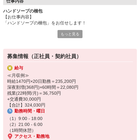
仕事内容
ハンドソープの梱包
【お仕事内容】
「ハンドソープの梱包」をお任せします！
もっと見る
《具体的に言うと、、、》
・梱包する製品を機械にセット
・機械のボタンやパネルを操作
募集情報（正社員・契約社員）
・梱包できた製品が出てきたら取り出す
・製品を緩衝材で包み保護する
給与
・段ボールに決まった数を詰めていく
≪月収例≫
このようなお仕事です！
時給1470円×20日勤務＝235,200円
深夜割増(368円)×60時間＝22,080円
要領をつかんだら誰でも出来る簡単作業
残業(22時間/月)＝36,750円
スキルや経験なども必要ありません
+交通費30,000円
必要なのは集中力とコツコツ作業の忍耐力のみ◎
【合計】324,030円
勤務時間・曜日
▼職場の雰囲気
・清掃が行き届いたキレイな職場
（1）9:00 - 18:00
・食堂・売店あり！
（2）21:00 - 6:00
→300〜400円でお腹いっぱい
（1時間休憩）
・鍵付き個人ロッカー完備
アクセス・勤務地