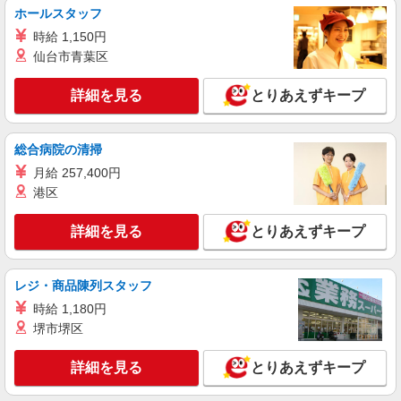
ピッキング作業
ホールスタッフ
時給1300円交通費全額支給
時給 1,150円
大阪府門真市 ＊バイク通勤OK
仙台市青葉区
詳細を見る
詳細を見る
とりあえずキープ
キープ
派遣社員
総合病院の清掃
戦力エージェント株式会社
月給 257,400円
倉庫内での日用品の棚入れ・ピッキング作業
港区
時給1250円＋交通費（規定あり） ☆日払い・
週払いも対応しております！ 【当社独自の手
当】 世帯主手当（3,000円）、家族手当（配偶
詳細を見る
とりあえずキープ
大阪府門真市内
者1万円、お子様一人5,000円）あり 【月収例】 時
給1250円×８H×22日＝220,000円
詳細を見る
キープ
レジ・商品陳列スタッフ
時給 1,180円
派遣社員
堺市堺区
戦力エージェント株式会社
ラック部品のセットして次の工程に流すだけの
詳細を見る
とりあえずキープ
お仕事
時給1350円＋交通費（規定あり） ☆日払い・