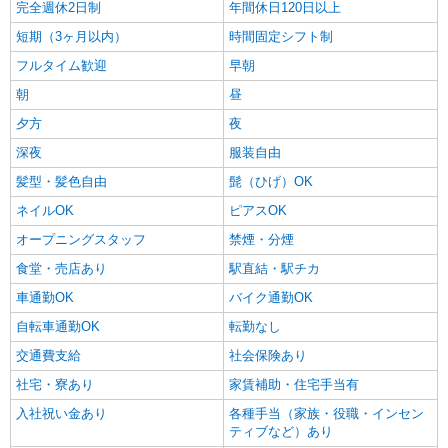
完全週休2日制
年間休日120日以上
短期（3ヶ月以内）
時間固定シフト制
フルタイム歓迎
早朝
朝
昼
夕方
夜
深夜
服装自由
髪型・髪色自由
髭（ひげ）OK
ネイルOK
ピアスOK
オープニングスタッフ
禁煙・分煙
食堂・売店あり
駅直結・駅チカ
車通勤OK
バイク通勤OK
自転車通勤OK
転勤なし
交通費支給
社会保険あり
社宅・寮あり
家賃補助・住宅手当有
入社祝い金あり
各種手当（家族・役職・インセン
ティブなど）あり