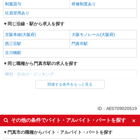
制服貸与
研修制度あり
社員登用あり
同じ沿線・駅から求人を探す
京阪本線(大阪府)
大阪モノレール(大阪府)
西三荘駅
門真市駅
古川橋駅
同じ職種から門真市駅の求人を探す
梱包・仕分け・ピッキング
関連する条件をもっと見る
同じ雇用形態から門真市駅の求人を探す
正社員
契約社員
同じ特徴から門真市駅の求人を探す
ID：AE0709020519
入社日応相談
即日勤務OK
その他の条件でバイト・アルバイト・パートを探す
履歴書不要
Web面接OK
門真市の職種からバイト・アルバイト・パートを探す
友達と応募OK
大量募集（10名以上）