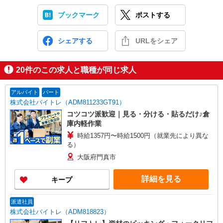
ブックマーク
ポストする
シェアする
URLをシェア
20
件のこの求人と職種が同じ求人
アルバイト
パート
株式会社バイトレ（ADM811233GT91）
コツコツ派歓迎｜見る・分ける・貼るだけ♪倉
庫内軽作業
時給1357円〜時給1500円（就業先により異な
る）
大阪府門真市
詳細を見る
キープ
派遣社員
株式会社バイトレ（ADM818823）