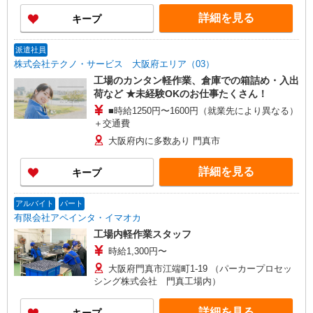
詳細を見る
キープ
派遣社員
株式会社テクノ・サービス 大阪府エリア（03）
工場のカンタン軽作業、倉庫での箱詰め・入出
荷など ★未経験OKのお仕事たくさん！
■時給1250円〜1600円（就業先により異なる）
＋交通費
大阪府内に多数あり 門真市
詳細を見る
キープ
アルバイト
パート
有限会社アペインタ・イマオカ
工場内軽作業スタッフ
時給1,300円〜
大阪府門真市江端町1-19 （パーカープロセッ
シング株式会社 門真工場内）
詳細を見る