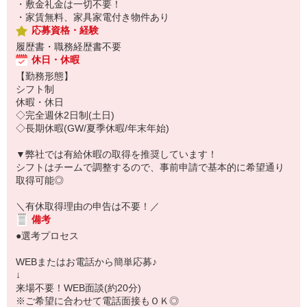
・敷金礼金は一切不要！
・家賃無料、家具家電付き物件あり
応募資格・経験
履歴書・職務経歴書不要
休日・休暇
【勤務形態】
シフト制
休暇・休日
◇完全週休2日制(土日)
◇長期休暇(GW/夏季休暇/年末年始)
▼弊社では有給休暇の取得を推奨しています！
シフトはチームで調整するので、事前申請で基本的に希望通り
取得可能◎
＼有休取得理由の申告は不要！／
備考
●選考プロセス
WEBまたはお電話から簡単応募♪
↓
来場不要！WEB面談(約20分)
※ご希望に合わせて電話面接もＯＫ◎