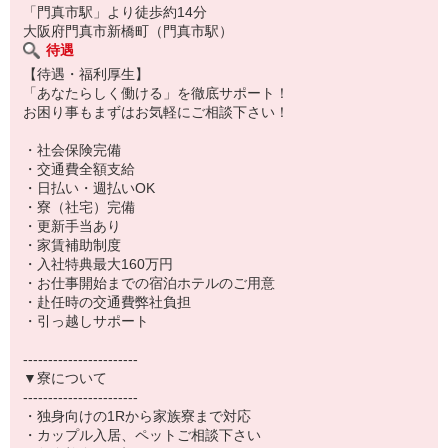
「門真市駅」より徒歩約14分
▼一緒に働く社員について
大阪府門真市新橋町（門真市駅）
待遇
【20代】約44％
【待遇・福利厚生】
【30代】約38％
「あなたらしく働ける」を徹底サポート！
【40代】約18％
お困り事もまずはお気軽にご相談下さい！
スタッフの平均年齢は35.1歳。
若手中心に活躍
・社会保険完備
いただいている職場です！
・交通費全額支給
※以外の年代の方も活躍中！
・日払い・週払いOK
・寮（社宅）完備
【男女比】
・更新手当あり
男性7割：女性3割
・家賃補助制度
・入社特典最大160万円
・お仕事開始までの宿泊ホテルのご用意
・赴任時の交通費弊社負担
・引っ越しサポート
-----------------------
▼寮について
-----------------------
・独身向けの1Rから家族寮まで対応
・カップル入居、ペットご相談下さい