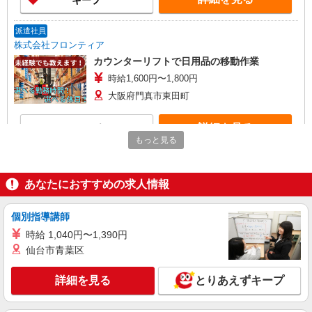
キープ
派遣社員
株式会社フロンティア
カウンターリフトで日用品の移動作業
時給1,600円〜1,800円
大阪府門真市東田町
詳細を見る
キープ
もっと見る
派遣社員
株式会社テクノ・サービス/お仕事No/0915495
あなたにおすすめの求人情報
検品・仕分け・出荷
時給1400円交通費全額支給
個別指導講師
大阪府門真市 ＊車通勤OK
時給 1,040円〜1,390円
仙台市青葉区
詳細を見る
キープ
詳細を見る
とりあえずキープ
派遣社員
株式会社テクノ・サービス/お仕事No/0919604