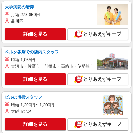
週払いも対応しております！ 【当社独自の手当
大学病院の清掃
↓】 住宅手当（3,000円〜5,000円）、家族手当
大阪府門真市岸和田
（配偶者1万円、お子様一人5,000円）あり
月給 273,650円
品川区
詳細を見る
キープ
詳細を見る
とりあえずキープ
派遣社員
株式会社テクノ・サービス/お仕事No/0900340
仕分け作業
ベルク各店での店内スタッフ
時給1300円交通費全額支給
時給 1,065円
大阪府門真市 ＊バイク通勤OK
古河市・佐野市・前橋市・高崎市・伊勢崎市・太田市・館林市・
詳細を見る
キープ
詳細を見る
とりあえずキープ
派遣社員
ビルの清掃スタッフ
戦力エージェント株式会社
時給 1,200円〜1,200円
薬局商品の仕分け・ピッキング作業
大阪市北区
時給1,200円〜＋交通費（規定あり） ☆日払
い・週払いも対応しております！ 【当社独自の手
当】 世帯主手当（3,000円）、家族手当（配偶
詳細を見る
とりあえずキープ
大阪府門真市四宮
者1万円、お子様一人5,000円）あり