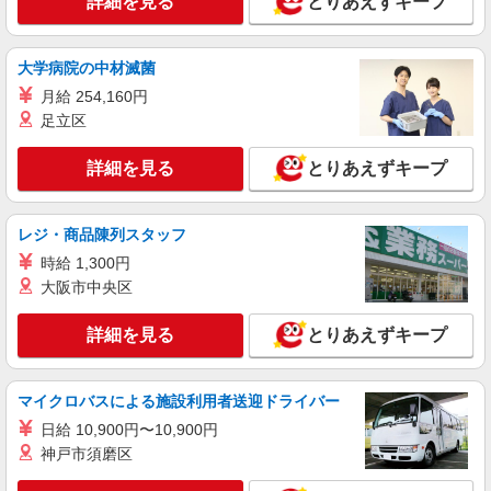
詳細を見る
とりあえずキープ
時給1500円 月収例：225000円 ★交通費規定に
基づき交通費支給
滋賀県草津市（草津駅）
大学病院の中材滅菌
月給 254,160円
詳細を見る
キープ
足立区
派遣社員
紹介予定派遣
詳細を見る
とりあえずキープ
株式会社シエロ
一般事務
レジ・商品陳列スタッフ
時給1300円〜1500円（経験・能力による） ※
残業代支給 ★交通費別途支給（規定あり） ゜
時給 1,300円
+゜・。○。・゜+゜・。○。・゜+゜ 入社祝い金10
滋賀県草津市
大阪市中央区
万円支給(規定有) お友達を紹介頂くと, インセンテ
ィブ支給(規定有) ★月2回払い・週払い可能（規程
詳細を見る
キープ
詳細を見る
とりあえずキープ
有）★ ゜・。○。・゜+゜・。○。・゜+゜
派遣社員
マイクロバスによる施設利用者送迎ドライバー
株式会社パソナ・滋賀/KNS6001167666
日給 10,900円〜10,900円
営業事務/一般事務/データ入力
神戸市須磨区
時給1450円 月収例：218000円 ★交通費規定に
基づき交通費支給