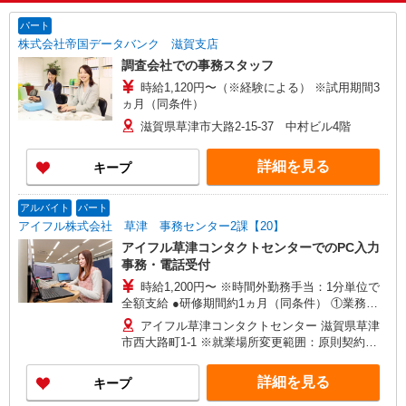
パート
株式会社帝国データバンク 滋賀支店
調査会社での事務スタッフ
時給1,120円〜（※経験による） ※試用期間3
ヵ月（同条件）
滋賀県草津市大路2-15-37 中村ビル4階
詳細を見る
キープ
アルバイト
パート
アイフル株式会社 草津 事務センター2課【20】
アイフル草津コンタクトセンターでのPC入力
事務・電話受付
時給1,200円〜 ※時間外勤務手当：1分単位で
全額支給 ●研修期間約1ヵ月（同条件） ①業務知
識について座学講習 ②研修担当者によるOJT研修
アイフル草津コンタクトセンター 滋賀県草津
市西大路町1-1 ※就業場所変更範囲：原則契約期
間中の変更無し
詳細を見る
キープ