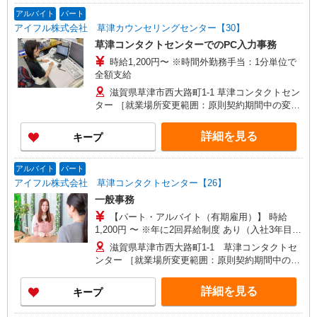
アルバイト
パート
アイフル株式会社 草津カウンセリングセンター【30】
草津コンタクトセンターでのPC入力事務
時給1,200円〜 ※時間外勤務手当：1分単位で
全額支給
滋賀県草津市西大路町1-1 草津コンタクトセン
ター ［就業場所変更範囲：原則契約期間中の変更
無し］
詳細を見る
キープ
アルバイト
パート
アイフル株式会社 草津コンタクトセンター【26】
一般事務
【パート・アルバイト（有期雇用）】 時給
1,200円 〜 ※年に2回昇給制度 あり（入社3年目か
ら支給） ★時間外勤務手当（1分単位で全額支
滋賀県草津市西大路町1-1 草津コンタクトセ
給）
ンター ［就業場所変更範囲：原則契約期間中の変
更無し］
詳細を見る
キープ