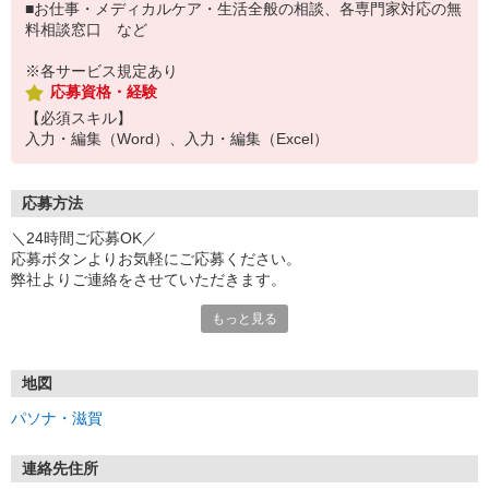
■お仕事・メディカルケア・生活全般の相談、各専門家対応の無
料相談窓口 など
※各サービス規定あり
応募資格・経験
【必須スキル】
入力・編集（Word）、入力・編集（Excel）
応募方法
＼24時間ご応募OK／
応募ボタンよりお気軽にご応募ください。
弊社よりご連絡をさせていただきます。
もっと見る
※「@pasona.co.jp」のドメイン解除をお願いいたします。
※メールが届かない場合、迷惑メールフォルダもご確認ください。
【お仕事開始までの流れ】
地図
▼イーアイデムから応募
パソナ・滋賀
▼ご案内可能な方に弊社からマイページ作成（プロフィール入力）
のご連絡
▼面談 ※WEB、来社を選択可能です
連絡先住所
▼お仕事紹介