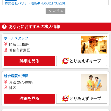
株式会社パソナ・滋賀/KNS600117382101
一般事務/データ入力
もっと見る
時給1500円 月収例：225000円 ★交通費規定に
基づき交通費支給
滋賀県草津市（草津駅）
あなたにおすすめの求人情報
詳細を見る
キープ
ホールスタッフ
時給 1,150円
派遣社員
仙台市青葉区
株式会社パソナ・滋賀/KNS600117601901
一般事務/その他事務
詳細を見る
とりあえずキープ
時給1360円 月収例：211000円 ★交通費規定に
基づき交通費支給
総合病院の清掃
滋賀県草津市（草津駅）
月給 257,400円
詳細を見る
キープ
港区
派遣社員
詳細を見る
とりあえずキープ
株式会社パソナ・滋賀/KNS6001176019
一般事務/その他事務