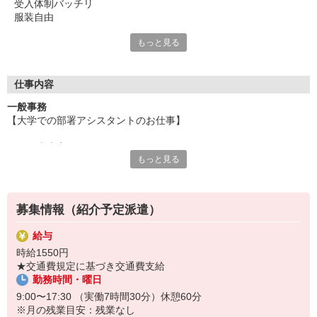
受入体制バッチリ
服装自由
もっと見る
≪正社員や契約社員が目指せる紹介予定派遣！≫
紹介予定派遣制度とは、
正社員や契約社員などの直接雇用を前提に、
仕事内容
一定期間を派遣社員として働く制度。
一般事務
派遣社員として、職場での勤務を実際に
【大学での部署アシスタントのお仕事】
経験していただくので、入社後のミスマッチを
防げるのも、大きなメリットです！
＜お仕事内容＞
もっと見る
◆研究倫理・安全管理に関わる各種委員会の事務局業務
大手企業や未経験OKなど様々お仕事をご用意！
・実験計画の書類審査の支援
あなたに合った働き方やキャリアを実現しましょう。
・審査委員（本学教員、学外有識者等）とのやり取り
・委員会議事録の作成
募集情報（紹介予定派遣）
・所属部署における業務
・他、事務局運営おける業務全般
給与
時給1550円
☆おすすめポイント☆
★交通費規定に基づき交通費支給
＊紹介予定派遣でのお仕事です
勤務時間・曜日
＊OJTでシステムや業務フローを学べる研修あり
＊土日祝休み・年末年始休暇ありでワークライフバランスも◎
9:00〜17:30 （実働7時間30分）休憩60分
＊自然科学系研究の最前線に触れることができます
※月の残業目安：残業なし