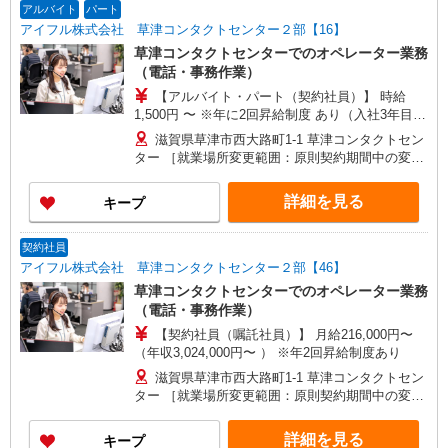
アルバイト
パート
アイフル株式会社 草津コンタクトセンター２部【16】
草津コンタクトセンターでのオペレーター業務
（電話・事務作業）
【アルバイト・パート（契約社員）】 時給
1,500円 〜 ※年に2回昇給制度 あり（入社3年目か
ら支給） ★時間外勤務手当（1分単位で全額支
滋賀県草津市西大路町1-1 草津コンタクトセン
給）
ター ［就業場所変更範囲：原則契約期間中の変更
無し］
詳細を見る
キープ
契約社員
アイフル株式会社 草津コンタクトセンター２部【46】
草津コンタクトセンターでのオペレーター業務
（電話・事務作業）
【契約社員（嘱託社員）】 月給216,000円〜
（年収3,024,000円〜 ） ※年2回昇給制度あり
滋賀県草津市西大路町1-1 草津コンタクトセン
ター ［就業場所変更範囲：原則契約期間中の変更
無し］
詳細を見る
キープ