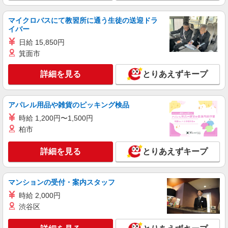
紹介予定派遣
マイクロバスにて教習所に通う生徒の送迎ドラ
株式会社パソナ・滋賀/KNS6001172731
イバー
一般事務
日給 15,850円
時給1550円 ★交通費規定に基づき交通費支給
箕面市
滋賀県草津市（JR東海道本線南草津駅）
詳細を見る
とりあえずキープ
詳細を見る
キープ
アパレル用品や雑貨のピッキング検品
派遣社員
株式会社パソナ・滋賀/KNS6001178611
時給 1,200円〜1,500円
一般事務
柏市
時給1390円 ★交通費規定に基づき交通費支給
詳細を見る
とりあえずキープ
滋賀県草津市（草津駅）
詳細を見る
キープ
マンションの受付・案内スタッフ
時給 2,000円
派遣社員
渋谷区
株式会社パソナ・滋賀/KNS6001173821
一般事務/データ入力