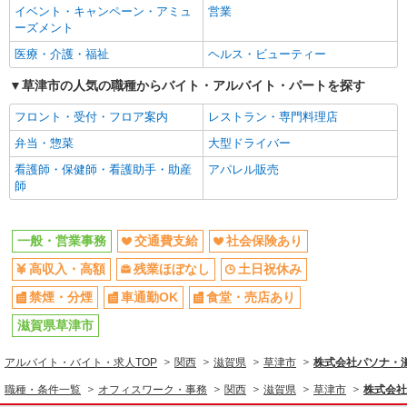
イベント・キャンペーン・アミュ
営業
ーズメント
医療・介護・福祉
ヘルス・ビューティー
草津市の人気の職種からバイト・アルバイト・パートを探す
フロント・受付・フロア案内
レストラン・専門料理店
弁当・惣菜
大型ドライバー
看護師・保健師・看護助手・助産
アパレル販売
師
一般・営業事務
交通費支給
社会保険あり
高収入・高額
残業ほぼなし
土日祝休み
禁煙・分煙
車通勤OK
食堂・売店あり
滋賀県草津市
アルバイト・バイト・求人TOP
関西
滋賀県
草津市
株式会社パソナ・滋賀
職種・条件一覧
オフィスワーク・事務
関西
滋賀県
草津市
株式会社パ