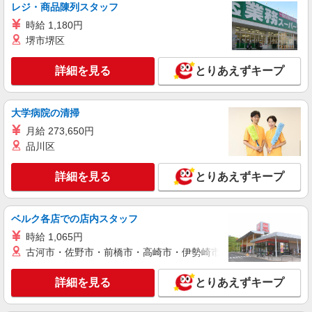
レジ・商品陳列スタッフ
時給1360円 月収例：211000円 ★交通費規定に
基づき交通費支給
時給 1,180円
堺市堺区
滋賀県草津市（草津駅）
詳細を見る
とりあえずキープ
詳細を見る
キープ
派遣社員
大学病院の清掃
株式会社パソナ・滋賀/KNS600117861101
月給 273,650円
一般事務
品川区
時給1390円 ★交通費規定に基づき交通費支給
滋賀県草津市（草津駅）
詳細を見る
とりあえずキープ
詳細を見る
キープ
ベルク各店での店内スタッフ
派遣社員
紹介予定派遣
時給 1,065円
株式会社シエロ
古河市・佐野市・前橋市・高崎市・伊勢崎市・太田市・館林市・
一般事務
時給1300円〜1500円（経験・能力による） ※
詳細を見る
とりあえずキープ
残業代支給 ★交通費別途支給（規定あり） ゜
+゜・。○。・゜+゜・。○。・゜+゜ 入社祝い金10
滋賀県草津市