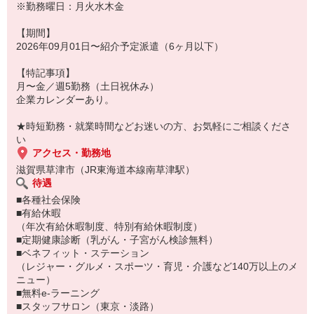
＊ご興味のある方是非エントリーお待ちしております！
※勤務曜日：月火水木金
（お仕事番号：600117273101）
【期間】
2026年09月01日〜紹介予定派遣（6ヶ月以下）
■採用後■
雇用形態／契約社員(有期)
【特記事項】
入社予定時期／3〜6ヵ月後
月〜金／週5勤務（土日祝休み）
給与形態／月給制
企業カレンダーあり。
給与情報／3900000〜3900000
賞与／年2回
★時短勤務・就業時間などお迷いの方、お気軽にご相談くださ
休暇制度／夏季休暇、年末年始、有給休暇、慶弔休暇
い
待遇など／通勤手当、残業手当、社会保険完備
アクセス・勤務地
上記は、紹介時に明示される労働条件の内容と異なる場合がありま
滋賀県草津市（JR東海道本線南草津駅）
す。
待遇
■各種社会保険
■有給休暇
（年次有給休暇制度、特別有給休暇制度）
■定期健康診断（乳がん・子宮がん検診無料）
■ベネフィット・ステーション
（レジャー・グルメ・スポーツ・育児・介護など140万以上のメ
ニュー）
■無料e-ラーニング
■スタッフサロン（東京・淡路）