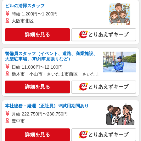
万円支給(規定有) お友達を紹介頂くと, インセンテ
ビルの清掃スタッフ
ィブ支給(規定有) ★月2回払い・週払い可能（規程
詳細を見る
キープ
時給 1,200円〜1,200円
有）★ ゜・。○。・゜+゜・。○。・゜+゜
大阪市北区
派遣社員
株式会社パソナ・滋賀/KNS6001144455
詳細を見る
とりあえずキープ
営業事務/一般事務
時給1400円 ★交通費規定に基づき交通費支給
警備員スタッフ（イベント、道路、商業施設、
滋賀県草津市（JR東海道本線南草津駅）
大型駐車場、JR列車見張りなど）
日給 11,000円〜12,100円
詳細を見る
キープ
栃木市・小山市・さいたま市西区・さいたま市岩槻区・久喜市・
派遣社員
詳細を見る
とりあえずキープ
株式会社パソナ・滋賀/KNS6001131958
一般事務
本社総務・経理（正社員）※試用期間あり
時給1400円 月収例：215000円 ★交通費規定に
基づき交通費支給
月給 222,750円〜230,750円
滋賀県草津市（JR東海道本線南草津駅）
豊中市
詳細を見る
詳細を見る
とりあえずキープ
キープ