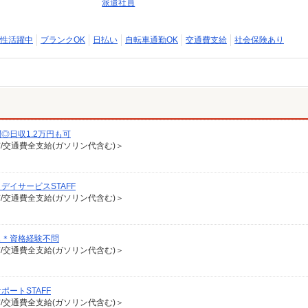
派遣社員
性活躍中
ブランクOK
日払い
自転車通勤OK
交通費支給
社会保険あり
◎日収1.2万円も可
有/交通費全支給(ガソリン代含む)＞
イサービスSTAFF
有/交通費全支給(ガソリン代含む)＞
ス＊資格経験不問
有/交通費全支給(ガソリン代含む)＞
ートSTAFF
有/交通費全支給(ガソリン代含む)＞