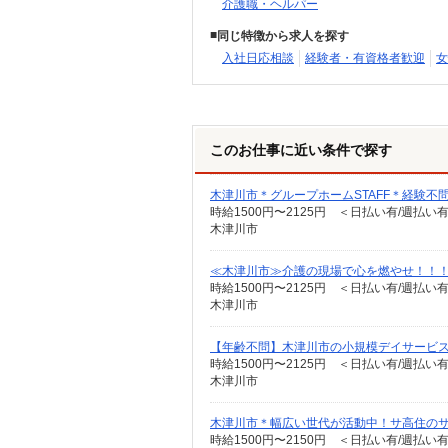
介護職・ヘルパー
同じ特徴から求人を探す
入社日応相談
経験者・有資格者歓迎
女
このお仕事に近い条件で探す
木津川市＊グループホームSTAFF＊経験不問
時給1500円〜2125円 ＜日払い有/週払い
木津川市
≪木津川市≫介護の現場で心を燃やせ！！！デ
時給1500円〜2125円 ＜日払い有/週払い
木津川市
【年齢不問】木津川市の小規模デイサービ
時給1500円〜2125円 ＜日払い有/週払い
木津川市
木津川市＊幅広い世代が活動中！サ高住のサポ
時給1500円〜2150円 ＜日払い有/週払い