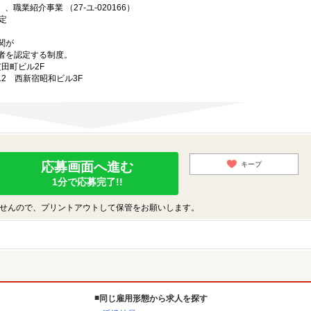
、職業紹介事業 （27-ユ-020166）
定
関が
者を認定する制度。
芝田町ビル2F
-12 西新宿昭和ビル3F
応募画面へ進む
キープ
1分で応募完了!!
せんので、プリントアウトして保管をお願いします。
同じ雇用形態から求人を探す