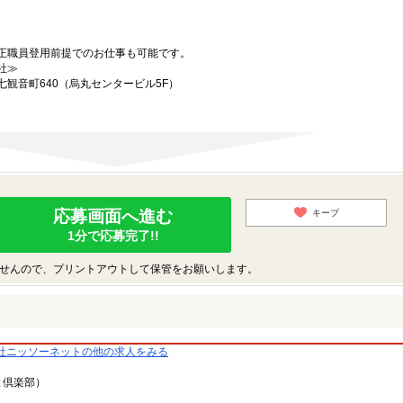
正職員登用前提でのお仕事も可能です。
社≫
観音町640（烏丸センタービル5F）
応募画面へ進む
キープ
1分で応募完了!!
せんので、プリントアウトして保管をお願いします。
社ニッソーネットの他の求人をみる
と倶楽部）