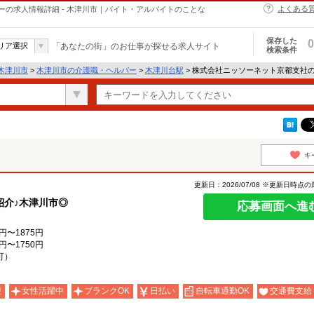
よくある
の求人情報詳細 - 木津川市｜バイト・アルバイトのことな
保存した
0
リア選択
「あなたの街」のお仕事が探せる求人サイト
検索条件
木津川市
>
木津川市の介護職・ヘルパー
>
木津川台駅
> 株式会社ニッソーネット京都支社
キ
更新日：2026/07/08 ※更新日時点
紹介♪木津川市◎
応募画面へ進
円〜1875円
円〜1750円
可）
迎
女性活躍中
ブランクOK
日払い
自転車通勤OK
交通費支給