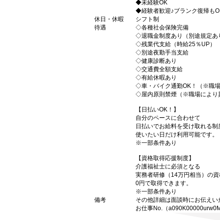
◆未経験OK
◆経験者歓迎♪ブランク復帰もO
休日・休暇
シフト制
待遇
◇各種社会保険完備
◇退職金制度あり（別途規定あ
◇残業代支給（時給25％UP）
◇別途夜勤手当支給
◇健康診断あり
◇交通費全額支給
◇有給休暇あり
◇車・バイク通勤OK！（※職
◇屋内原則禁煙（※職場により
【日払いOK！】
自分のペースに合わせて
日払いでお給料を受け取れる制
使いたい日だけ利用可能です。
※一部条件あり
【資格取得応援制度】
介護福祉士に必須となる
実務者研修（14万円相当）の
0円で取得できます。
※一部条件あり
備考
その他詳細は面談時にお伝えい
お仕事No.（a090K00000urw0