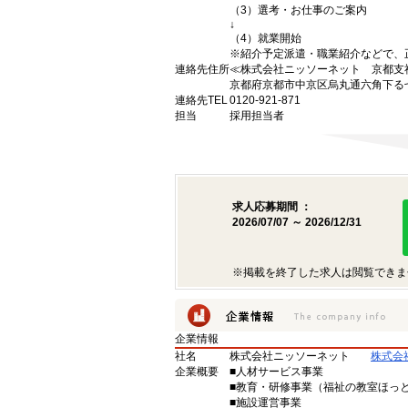
（3）選考・お仕事のご案内
↓
（4）就業開始
※紹介予定派遣・職業紹介などで、
連絡先住所
≪株式会社ニッソーネット 京都支
京都府京都市中京区烏丸通六角下る七
連絡先TEL
0120-921-871
担当
採用担当者
求人応募期間 ：
2026/07/07 ～ 2026/12/31
※掲載を終了した求人は閲覧できま
企業情報
社名
株式会社ニッソーネット
株式会
企業概要
■人材サービス事業
■教育・研修事業（福祉の教室ほっ
■施設運営事業