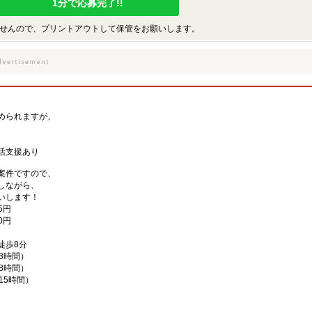
1分で応募完了!!
せんので、プリントアウトして保管をお願いします。
められますが、
、
活支援あり
案件ですので、
しながら、
いします！
5円
0円
徒歩8分
働8時間）
働8時間）
働15時間）