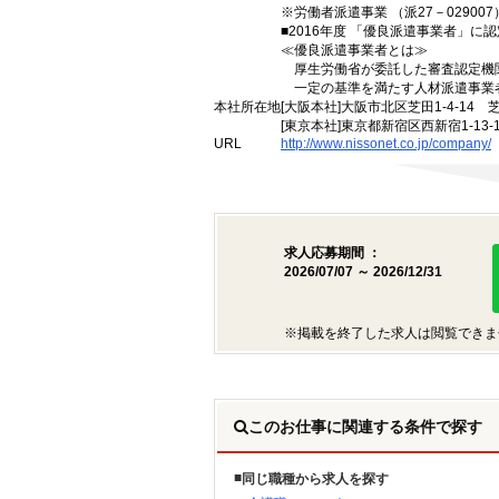
※労働者派遣事業 （派27－029007）
■2016年度 「優良派遣事業者」に認
≪優良派遣事業者とは≫
厚生労働省が委託した審査認定機
一定の基準を満たす人材派遣事業
本社所在地
[大阪本社]大阪市北区芝田1-4-14 
[東京本社]東京都新宿区西新宿1-13
URL
http://www.nissonet.co.jp/company/
求人応募期間 ：
2026/07/07 ～ 2026/12/31
※掲載を終了した求人は閲覧できま
このお仕事に関連する条件で探す
同じ職種から求人を探す