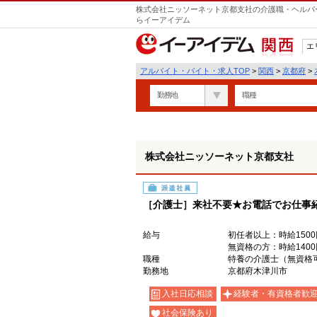
株式会社ニッソーネット京都支社の介護職・ヘルパー
らイーアイデム
エ
関西
アルバイト・バイト・求人TOP
>
関西
>
京都府
>
勤務地
職種
株式会社ニッソーネット京都支社
派遣社員
［介護士］来社不要★お電話でお仕事
給与
初任者以上：時給1500
無資格の方：時給1400
職種
特養の介護士（無資格
勤務地
京都府木津川市
入社日応相談
経験者・有資格者歓
社会保険あり