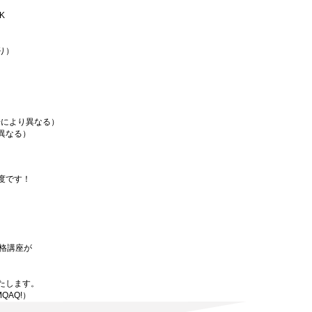
K
り）
場により異なる）
異なる）
度です！
資格講座が
たします。
MQAQ!）