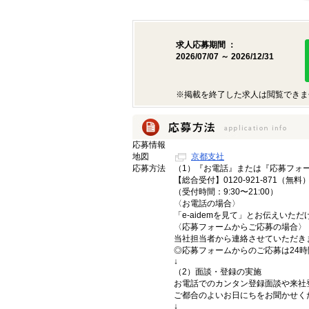
求人応募期間 ：
2026/07/07 ～ 2026/12/31
※掲載を終了した求人は閲覧できま
応募情報
地図
京都支社
応募方法
（1）『お電話』または『応募フォ
【総合受付】0120-921-871（無料
（受付時間：9:30〜21:00）
〈お電話の場合〉
「e-aidemを見て」とお伝えいた
〈応募フォームからご応募の場合〉
当社担当者から連絡させていただき
◎応募フォームからのご応募は24
↓
（2）面談・登録の実施
お電話でのカンタン登録面談や来社
ご都合のよいお日にちをお聞かせく
↓