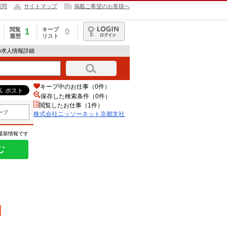
質問
サイトマップ
掲載ご希望のお客様へ
閲覧
キープ
1
0
履歴
リスト
ログイン
の求人情報詳細
キープ中のお仕事（0件）
保存した検索条件（
0
件）
閲覧したお仕事（1件）
ープ
株式会社ニッソーネット京都支社
の最新情報です
む