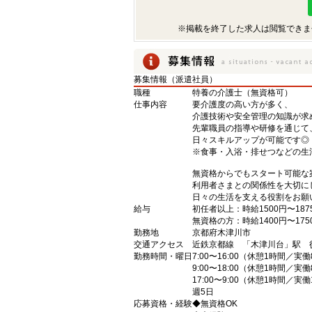
※掲載を終了した求人は閲覧できま
募集情報（派遣社員）
職種
特養の介護士（無資格可）
仕事内容
要介護度の高い方が多く、
介護技術や安全管理の知識が求
先輩職員の指導や研修を通じて
日々スキルアップが可能です◎
※食事・入浴・排せつなどの生
無資格からでもスタート可能な
利用者さまとの関係性を大切に
日々の生活を支える役割をお願
給与
初任者以上：時給1500円〜187
無資格の方：時給1400円〜175
勤務地
京都府木津川市
交通アクセス
近鉄京都線 「木津川台」駅 
勤務時間・曜日
7:00〜16:00（休憩1時間／実
9:00〜18:00（休憩1時間／実
17:00〜9:00（休憩1時間／実
週5日
応募資格・経験
◆無資格OK