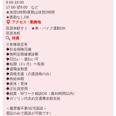
・通勤時間
9:00-18:00
など、条件含めどんなことでもご相談ください！
17:00-翌9:00 など
★休憩1時間/夜勤は休憩2時間
★夜勤なしOK
アクセス・勤務地
田原本駅すぐ ★車・バイク通勤OK
田原本町
待遇
※各種規定有
◆社会保険完備
◆無料定期健康診断
◆日払い・週払い可
◆短期（2ヶ月）〜長期
◆退職金制度
◆資格支援（介護資格のみ）
◆有給休暇
◆産休・育休
◆正社員登用
◆副業・Wワーク相談OK（週40時間以内）
◆ガソリン代含め交通費全額支給
＜履歴書不要/在宅面談＞
電話のみで面談が可能です♪