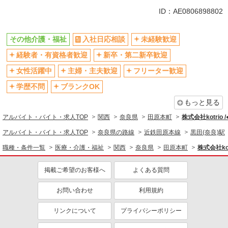
同じ特徴から黒田(奈良)駅の求人を探す
ID：AE0806898802
入社日応相談
未経験歓迎
その他介護・福祉
入社日応相談
未経験歓迎
経験者・有資格者歓迎
新卒・第二新卒歓迎
経験者・有資格者歓迎
新卒・第二新卒歓迎
女性活躍中
主婦・主夫歓迎
フリーター歓迎
学歴不問
女性活躍中
主婦・主夫歓迎
フリーター歓迎
ブランクOK
ミドル（40代～）活躍中
学歴不問
ブランクOK
エルダー（50代～）活躍中
シニア（60代～）活躍中
もっと見る
高収入・高額
ボーナス・賞与あり
アルバイト・バイト・求人TOP
関西
奈良県
田原本町
株式会社kotrio 
昇給あり
完全週休2日制
アルバイト・バイト・求人TOP
奈良県の路線
近鉄田原本線
黒田(奈良)駅
フルタイム歓迎
禁煙・分煙
職種・条件一覧
医療・介護・福祉
関西
奈良県
田原本町
株式会社kot
駅直結・駅チカ
車通勤OK
掲載ご希望のお客様へ
よくある質問
バイク通勤OK
自転車通勤OK
残業少なめ（月20h未満）
交通費支給
お問い合わせ
利用規約
社会保険あり
産休・育休取得実績あり
リンクについて
プライバシーポリシー
退職金・財形貯蓄制度あり
各種手当（家族・役職・インセン
ティブなど）あり