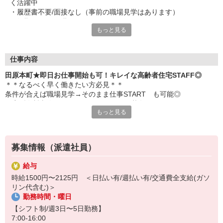
く活躍中
・履歴書不要/面接なし（事前の職場見学はあります）
・短期2ヶ月〜長期OK
もっと見る
仕事内容
田原本町★即日お仕事開始も可！キレイな高齢者住宅STAFF◎
＊＊なるべく早く働きたい方必見＊＊
条件が合えば職場見学→そのまま仕事START も可能◎
住宅型有料老人ホームのサポートSTAFF募集♪
もっと見る
主な業務内容
■施設内の清掃
■生活相談やお話相手
募集情報（派遣社員）
■買い物代行
■個人に合わせた生活介助 など
給与
時給1500円〜2125円 ＜日払い有/週払い有/交通費全支給(ガソ
★応募完了後は専属コーディネーターがあなたの仕事探しを徹底サ
リン代含む)＞
ポート★
勤務時間・曜日
・働き始める時期
・希望時給
【シフト制/週3日〜5日勤務】
・勤務曜日や勤務頻度
7:00-16:00