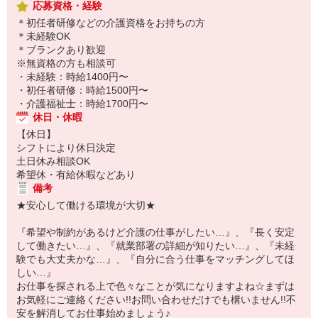
応募資格・経験
＊初任者研修などの介護資格をお持ちの方
＊未経験OK
＊ブランクあり歓迎
※無資格の方も相談可
・未経験：時給1400円〜
・初任者研修：時給1500円〜
・介護福祉士：時給1700円〜
休日・休暇
【休日】
シフトにより休日決定
土日休み相談OK
希望休・有給休暇などあり
備考
★安心して働ける環境が大切★
『希望や制約があるけど介護の仕事がしたい…』、『長く安定
して働きたい…』、『就業部署の詳細が知りたい…』、『未経
験でも大丈夫かな…』、『自分に合う仕事をマッチングしてほ
しい…』
お仕事を探される上で色々なことが気になりますよね☆まずは
お気軽にご連絡ください!!お問い合わせだけでも構いません!!不
安を解消してお仕事始めましょう♪