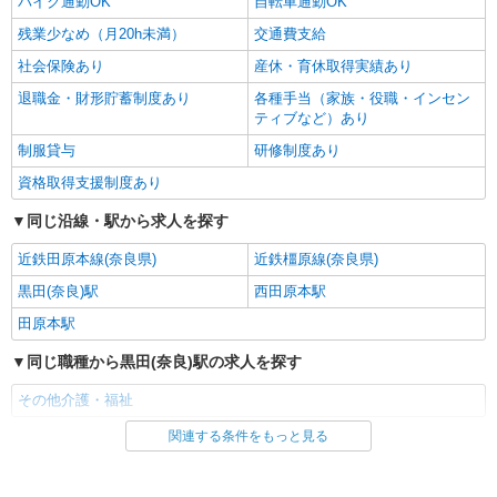
バイク通勤OK
自転車通勤OK
残業少なめ（月20h未満）
交通費支給
社会保険あり
産休・育休取得実績あり
退職金・財形貯蓄制度あり
各種手当（家族・役職・インセン
ティブなど）あり
制服貸与
研修制度あり
資格取得支援制度あり
同じ沿線・駅から求人を探す
近鉄田原本線(奈良県)
近鉄橿原線(奈良県)
黒田(奈良)駅
西田原本駅
田原本駅
同じ職種から黒田(奈良)駅の求人を探す
その他介護・福祉
関連する条件をもっと見る
同じ雇用形態から黒田(奈良)駅の求人を探す
派遣社員