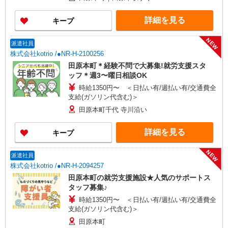
詳細を見る
キープ
NEW
派遣社員
株式会社kotrio /●NR-H-2100256
田原本町＊経験不問で大募集!就労支援スタ
ッフ＊週3〜曜日相談OK
時給1350円〜 ＜日払い有/週払い有/交通費全
支給(ガソリン代含む)＞
田原本町千代 寺川沿い
詳細を見る
キープ
NEW
派遣社員
株式会社kotrio /●NR-H-2094257
田原本町の就労支援施設★人気のサポートス
タッフ募集♪
時給1350円〜 ＜日払い有/週払い有/交通費全
支給(ガソリン代含む)＞
田原本町