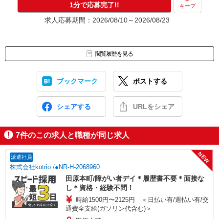
1分で応募完了!!
キープ
求人応募期間：2026/08/10～2026/08/23
閲覧履歴を見る
ブックマーク
ポストする
シェアする
URLをシェア
7
件のこの求人と職種が同じ求人
NEW
派遣社員
株式会社kotrio /●NR-H-2068960
田原本町/障がい者デイ＊履歴書不要＊面接な
し＊資格・経験不問！
時給1500円〜2125円 ＜日払い有/週払い有/交
通費全支給(ガソリン代含む)＞