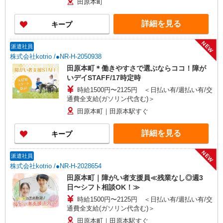
田原本町
詳細を見る
キープ
NEW
派遣社員
株式会社kotrio /●NR-H-2050938
田原本町＊働きやすさで選ぶならココ！障が
いデイSTAFF/17時定時
時給1500円〜2125円 ＜日払い有/週払い有/交
通費全支給(ガソリン代含む)＞
田原本町｜田原本駅すぐ
詳細を見る
キープ
NEW
派遣社員
株式会社kotrio /●NR-H-2028654
田原本町｜障がい者支援員≪残業なし◎週3
日〜シフト相談OK！≫
時給1500円〜2125円 ＜日払い有/週払い有/交
通費全支給(ガソリン代含む)＞
田原本町｜田原本駅すぐ