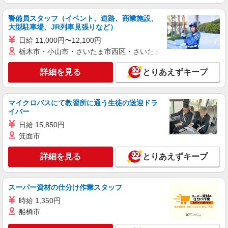
警備員スタッフ（イベント、道路、商業施設、
大型駐車場、JR列車見張りなど）
日給 11,000円〜12,100円
栃木市・小山市・さいたま市西区・さいたま市岩槻区・久喜市・
詳細を見る
とりあえずキープ
マイクロバスにて教習所に通う生徒の送迎ドラ
イバー
日給 15,850円
箕面市
詳細を見る
とりあえずキープ
スーパー資材の仕分け作業スタッフ
時給 1,350円
船橋市