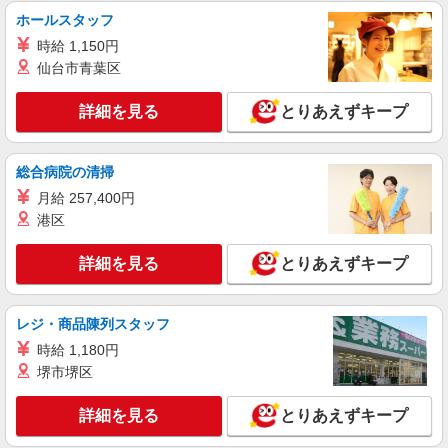
趣味も満喫
ホールスタッフ
時給1500円〜2125円 ＜日払い有/週払い有/交
時給 1,150円
通費全支給(ガソリン代含む)＞
仙台市青葉区
王寺町久度ちかく｜最寄：王寺
詳細を見る
とりあえずキープ
詳細を見る
キープ
派遣社員
総合病院の清掃
株式会社kotrio /●NR-H-1882891
月給 257,400円
＜年齢不問＞カンタン業務の障がい者支援員｜
港区
軽作業補助×日払OK
時給1500円〜2125円 ＜日払い有/週払い有/交
詳細を見る
とりあえずキープ
通費全支給(ガソリン代含む)＞
北葛城郡王寺町
レジ・商品陳列スタッフ
詳細を見る
キープ
時給 1,180円
堺市堺区
派遣社員
株式会社kotrio /●NR-H-2069267
詳細を見る
とりあえずキープ
王寺町＊幅広い世代が活動中！サ高住のサポー