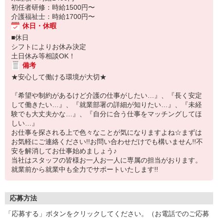
初任者研修：時給1500円〜
介護福祉士：時給1700円〜
休日・休暇
■休日
シフトによりお休み決定
土日休み等相談OK！
備考
★安心して働ける環境が大切★
『希望や制約があるけど介護の仕事がしたい…』、『長く安定
して働きたい…』、『就業部署の詳細が知りたい…』、『未経
験でも大丈夫かな…』、『自分に合う仕事をマッチングしてほ
しい…』
お仕事を探される上で色々なことが気になりますよね☆まずは
お気軽にご連絡ください!!お問い合わせだけでも構いません!!不
安を解消してお仕事始めましょう♪
当社はスタッフの皆様お一人お一人に専属の担当がおります。
就業前から就業中も全力でサポートいたします!!
応募方法
「応募する」ボタンをクリックしてください。（お電話でのご応募