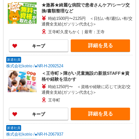
★激募★綺麗な病院で患者さんケア/シーツ交
換/書類整理など
時給1500円〜2125円 ＜日払い有/週払い有/交
通費全支給(ガソリン代含む)＞
王寺町久度ちかく｜最寄：王寺
詳細を見る
キープ
派遣社員
株式会社kotrio /●NR-H-2092524
＜王寺町＞障がい児童施設の新規STAFF★資
格や経験を活かす
時給1250円〜 ＜資格や経験に応じて決定/交
通費全支給(ガソリン代含む)＞
王寺町
詳細を見る
キープ
派遣社員
株式会社kotrio /●NR-H-2067937