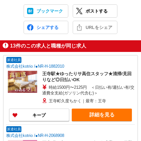
ブックマーク
ポストする
シェアする
URLをシェア
13
件のこの求人と職種が同じ求人
派遣社員
株式会社kotrio /●NR-H-1882010
王寺駅★ゆったりサ高住スタッフ★清掃/見回
りなど◎日払いOK
時給1500円〜2125円 ＜日払い有/週払い有/交
通費全支給(ガソリン代含む)＞
王寺町久度ちかく｜最寄：王寺
詳細を見る
キープ
派遣社員
株式会社kotrio /●NR-H-2068908