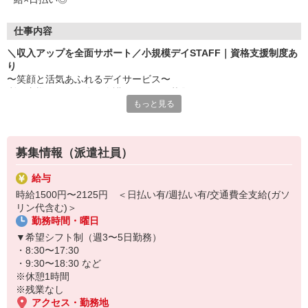
仕事内容
＼収入アップを全面サポート／小規模デイSTAFF｜資格支援制度あ
り
〜笑顔と活気あふれるデイサービス〜
利用者様の日々を彩る介護スタッフを募集しています。
もっと見る
お任せするのは…
・簡単な体操やリハビリの補助
・生活面のサポート（入浴、食事の準備・介助など）
募集情報（派遣社員）
・レクリエーションの企画・実施
・送迎（運転・添乗） ※できる方のみ
給与
など
時給1500円〜2125円 ＜日払い有/週払い有/交通費全支給(ガソ
リン代含む)＞
≪無料の資格取得支援制度あり≫
勤務時間・曜日
「介護の知識がないから不安…」そんな方もご安心ください！
あなたのキャリアアップを全面的にサポートします◎未経験から初
▼希望シフト制（週3〜5日勤務）
任者研修、実務者研修の介護資格を取得可能です♪
・8:30〜17:30
あなたの「成長したい」気持ちを全力で応援します◎
・9:30〜18:30 など
まずは見学だけでもOK！お気軽にお問い合わせください。
※休憩1時間
優しい先輩たちが、あなたの新しい一歩を温かくサポートします。
※残業なし
アクセス・勤務地