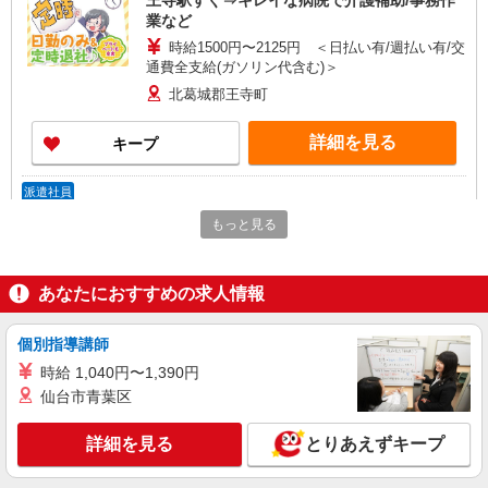
王寺駅すぐ⇒キレイな病院で介護補助/事務作
業など
時給1500円〜2125円 ＜日払い有/週払い有/交
通費全支給(ガソリン代含む)＞
北葛城郡王寺町
詳細を見る
キープ
派遣社員
株式会社kotrio /●NR-H-2068463
もっと見る
≪王寺町≫介護の現場で心を燃やせ！！！デイ
サービスSTAFF
時給1500円〜2125円 ＜日払い有/週払い有/交
あなたにおすすめの求人情報
通費全支給(ガソリン代含む)＞
北葛城郡王寺町
個別指導講師
時給 1,040円〜1,390円
詳細を見る
キープ
仙台市青葉区
派遣社員
詳細を見る
とりあえずキープ
株式会社kotrio /●NR-H-2068643
王寺町のデイサービス♪日勤のみ！残業ゼロで