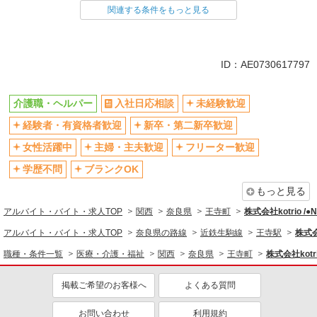
関連する条件をもっと見る
同じ雇用形態から王寺駅の求人を探す
派遣社員
同じ特徴から王寺駅の求人を探す
ID：AE0730617797
入社日応相談
未経験歓迎
介護職・ヘルパー
入社日応相談
未経験歓迎
経験者・有資格者歓迎
新卒・第二新卒歓迎
経験者・有資格者歓迎
新卒・第二新卒歓迎
女性活躍中
主婦・主夫歓迎
フリーター歓迎
学歴不問
女性活躍中
主婦・主夫歓迎
フリーター歓迎
ブランクOK
ミドル（40代～）活躍中
学歴不問
ブランクOK
エルダー（50代～）活躍中
シニア（60代～）活躍中
もっと見る
高収入・高額
ボーナス・賞与あり
アルバイト・バイト・求人TOP
関西
奈良県
王寺町
株式会社kotrio /
昇給あり
完全週休2日制
アルバイト・バイト・求人TOP
奈良県の路線
近鉄生駒線
王寺駅
株式会
フルタイム歓迎
禁煙・分煙
職種・条件一覧
医療・介護・福祉
関西
奈良県
王寺町
株式会社kotr
駅直結・駅チカ
車通勤OK
掲載ご希望のお客様へ
よくある質問
バイク通勤OK
自転車通勤OK
残業少なめ（月20h未満）
交通費支給
お問い合わせ
利用規約