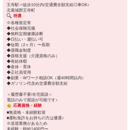
王寺駅⇒徒歩10分内/交通費全額支給◎車OK♪
北葛城郡王寺町
待遇
※各種規定有
◆社会保険完備
◆無料定期健康診断
◆日払い・週払い可
◆短期（2ヶ月）〜長期
◆退職金制度
◆資格支援（介護資格のみ）
◆有給休暇
◆産休・育休
◆正社員登用
◆副業・Wワーク相談OK（週40時間以内）
◆ガソリン代含め交通費全額支給
＜履歴書不要/在宅面談＞
電話のみで面談が可能です♪
応募資格・経験
■無資格・未経験歓迎
■運転免許をお持ちの方は優遇♪
※送迎業務があるため
未経験：時給1400円〜