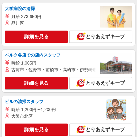
トSTAFF
大学病院の清掃
時給1500円〜2150円 ＜日払い有/週払い有/交
通費全支給(ガソリン代含む)＞
月給 273,650円
北葛城郡王寺町
品川区
詳細を見る
キープ
詳細を見る
とりあえずキープ
派遣社員
ベルク各店での店内スタッフ
レバウェル株式会社
［1］介護福祉士 ［2］初任者研修/2級ヘルパ
時給 1,065円
ー ［3］実務者研修/1級ヘルパー ［4］ケアマ
古河市・佐野市・前橋市・高崎市・伊勢崎市・太田市・館林市・
ネジャー等
時給1,226円〜1,800円 ※経験・能力による ＜
月給例＞シッカリ稼げるのが魅力♪ 時給1,700円×1
詳細を見る
とりあえずキープ
日8h×20日（週5日）＝272,000円
奈良県王寺町 ☆その他、奈良県内に勤務地多
数！
ビルの清掃スタッフ
詳細を見る
キープ
時給 1,200円〜1,200円
大阪市北区
詳細を見る
とりあえずキープ