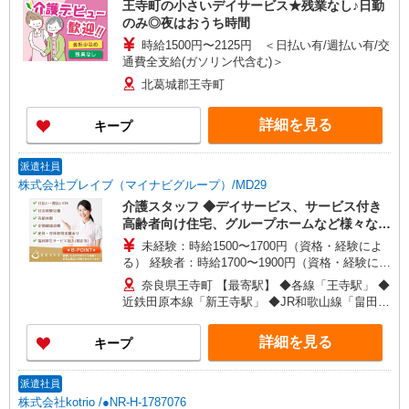
王寺町の小さいデイサービス★残業なし♪日勤
のみ◎夜はおうち時間
時給1500円〜2125円 ＜日払い有/週払い有/交
通費全支給(ガソリン代含む)＞
北葛城郡王寺町
詳細を見る
キープ
派遣社員
株式会社ブレイブ（マイナビグループ）/MD29
介護スタッフ ◆デイサービス、サービス付き
高齢者向け住宅、グループホームなど様々な勤
務先から選べます。
未経験：時給1500〜1700円（資格・経験によ
る） 経験者：時給1700〜1900円（資格・経験によ
る） ◎月収例 時給1900円×1日8時間×22日（週5
奈良県王寺町 【最寄駅】 ◆各線「王寺駅」 ◆
日）＝33万4400円 ◆昇給あり ◆支払い方法 ※日
近鉄田原本線「新王寺駅」 ◆JR和歌山線「畠田
払い/週払い/月払い対応も可能です。詳しくは面談
駅」 ★その他、近隣に多数勤務地あります！
時にご相談ください。 ◆交通費：別途全額支給 ※
詳細を見る
キープ
当社規定あり
派遣社員
株式会社kotrio /●NR-H-1787076