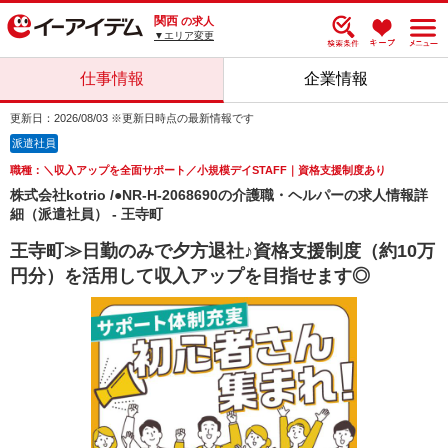
関西
の求人
▼エリア変更
仕事情報
企業情報
更新日：2026/08/03 ※更新日時点の最新情報です
派遣社員
職種：＼収入アップを全面サポート／小規模デイSTAFF｜資格支援制度あり
株式会社kotrio /●NR-H-2068690の介護職・ヘルパーの求人情報詳
細（派遣社員） - 王寺町
王寺町≫日勤のみで夕方退社♪資格支援制度（約10万
円分）を活用して収入アップを目指せます◎