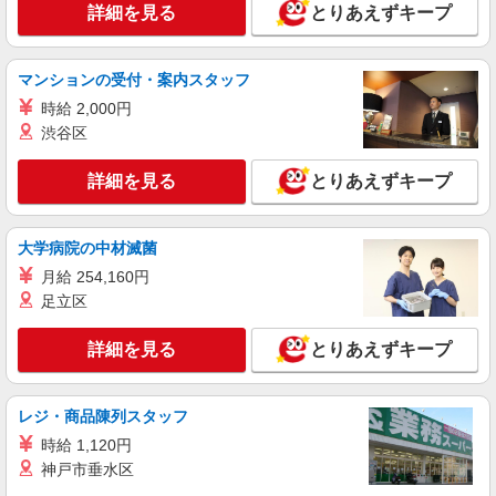
詳細を見る
とりあえずキープ
詳細を見る
キープ
マンションの受付・案内スタッフ
派遣社員
株式会社トラストグロース西日本 大阪本社
時給 2,000円
特別養護老人ホームでの介護業務全般
渋谷区
時給：1,300〜1,400円 ●交通費支給あり ※経
験・資格により考慮いたします！
詳細を見る
とりあえずキープ
奈良県葛城市
大学病院の中材滅菌
詳細を見る
キープ
月給 254,160円
足立区
詳細を見る
とりあえずキープ
レジ・商品陳列スタッフ
時給 1,120円
神戸市垂水区