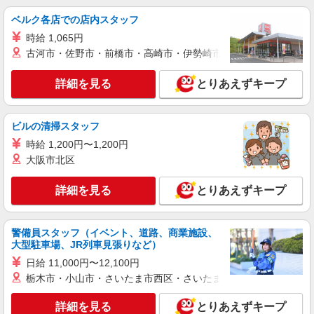
住宅型有料施設の介護士（資格必須）
初任者以上：時給1450円〜1812円
ベルク各店での店内スタッフ
奈良県葛城市
時給 1,065円
古河市・佐野市・前橋市・高崎市・伊勢崎市・太田市・館林市・
詳細を見る
キープ
詳細を見る
とりあえずキープ
派遣社員
株式会社ニッソーネット南大阪支社
ビルの清掃スタッフ
特養の介護士（無資格可）
時給 1,200円〜1,200円
初任者以上：時給1450円〜1812円 無資格の
大阪市北区
方：時給1350円〜1687円
奈良県葛城市
詳細を見る
とりあえずキープ
詳細を見る
キープ
警備員スタッフ（イベント、道路、商業施設、
派遣社員
大型駐車場、JR列車見張りなど）
株式会社ニッソーネット南大阪支社
日給 11,000円〜12,100円
特養の介護士（無資格可）
栃木市・小山市・さいたま市西区・さいたま市岩槻区・久喜市・
初任者以上：時給1450円〜1812円 無資格の
方：時給1350円〜1687円
詳細を見る
とりあえずキープ