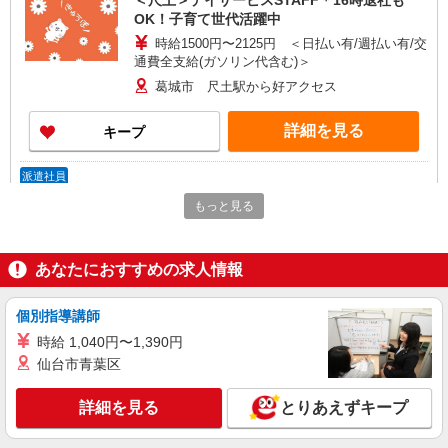
＜尺土＞デイサービスSTAFF＊16時退社も
OK！子育て世代活躍中
時給1500円〜2125円 ＜日払い有/週払い有/交
通費全支給(ガソリン代含む)＞
葛城市 尺土駅から好アクセス
詳細を見る
キープ
派遣社員
株式会社kotrio /●NR-H-2068904
もっと見る
葛城市の小さいデイサービス★残業なし♪日勤
のみ◎夜はおうち時間
時給1500円〜2125円 ＜日払い有/週払い有/交
あなたにおすすめの求人情報
通費全支給(ガソリン代含む)＞
葛城市 尺土駅から好アクセス
個別指導講師
時給 1,040円〜1,390円
詳細を見る
キープ
仙台市青葉区
派遣社員
詳細を見る
とりあえずキープ
株式会社kotrio /●NR-H-2068457
≪葛城市≫介護の現場で心を燃やせ！！！デイ