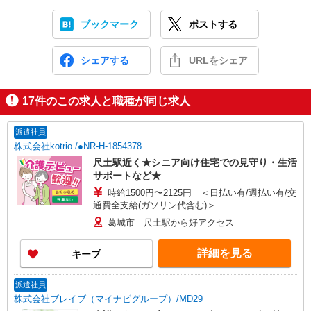
ブックマーク
ポストする
シェアする
URLをシェア
17
件のこの求人と職種が同じ求人
派遣社員
株式会社kotrio /●NR-H-1854378
尺土駅近く★シニア向け住宅での見守り・生活
サポートなど★
時給1500円〜2125円 ＜日払い有/週払い有/交
通費全支給(ガソリン代含む)＞
葛城市 尺土駅から好アクセス
詳細を見る
キープ
派遣社員
株式会社ブレイブ（マイナビグループ）/MD29