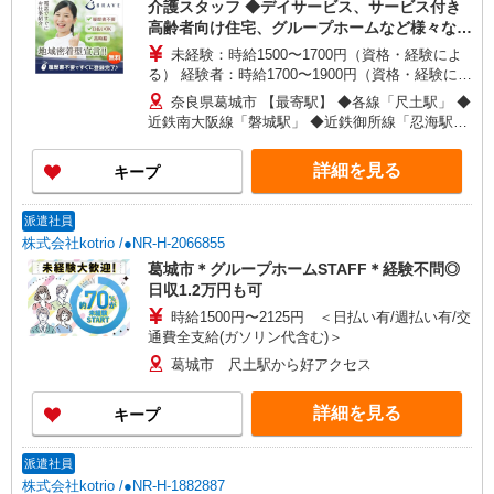
介護スタッフ ◆デイサービス、サービス付き
高齢者向け住宅、グループホームなど様々な勤
務先から選べます。
未経験：時給1500〜1700円（資格・経験によ
る） 経験者：時給1700〜1900円（資格・経験によ
る） ◎月収例 時給1900円×1日8時間×22日（週5
奈良県葛城市 【最寄駅】 ◆各線「尺土駅」 ◆
日）＝33万4400円 ◆昇給あり ◆支払い方法 ※日
近鉄南大阪線「磐城駅」 ◆近鉄御所線「忍海駅」
払い/週払い/月払い対応も可能です。詳しくは面談
★その他、近隣に多数勤務地あります！
時にご相談ください。 ◆交通費：別途全額支給 ※
詳細を見る
キープ
当社規定あり
派遣社員
株式会社kotrio /●NR-H-2066855
葛城市＊グループホームSTAFF＊経験不問◎
日収1.2万円も可
時給1500円〜2125円 ＜日払い有/週払い有/交
通費全支給(ガソリン代含む)＞
葛城市 尺土駅から好アクセス
詳細を見る
キープ
派遣社員
株式会社kotrio /●NR-H-1882887