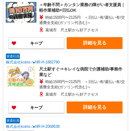
＜年齢不問＞カンタン業務の障がい者支援員｜
軽作業補助×日払OK
時給1500円〜2125円 ＜日払い有/週払い有/交
通費全支給(ガソリン代含む)＞
葛城市 尺土駅から好アクセス
詳細を見る
キープ
派遣社員
株式会社kotrio /●NR-H-1882790
尺土駅すぐ⇒キレイな病院で介護補助/事務作
業など
時給1500円〜2125円 ＜日払い有/週払い有/交
通費全支給(ガソリン代含む)＞
葛城市 尺土駅から好アクセス
詳細を見る
キープ
派遣社員
株式会社kotrio /●NR-H-2068638