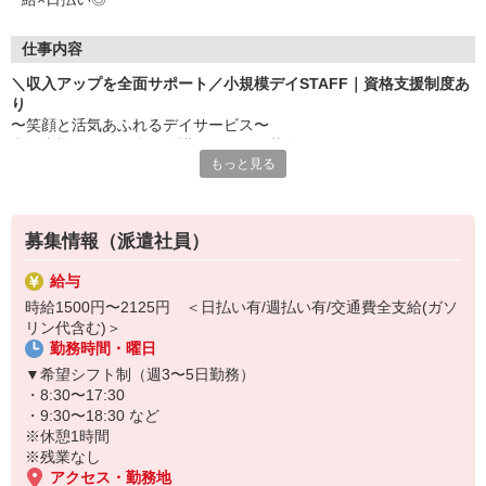
仕事内容
＼収入アップを全面サポート／小規模デイSTAFF｜資格支援制度あ
り
〜笑顔と活気あふれるデイサービス〜
利用者様の日々を彩る介護スタッフを募集しています。
もっと見る
お任せするのは…
・簡単な体操やリハビリの補助
・生活面のサポート（入浴、食事の準備・介助など）
募集情報（派遣社員）
・レクリエーションの企画・実施
・送迎（運転・添乗） ※できる方のみ
給与
など
時給1500円〜2125円 ＜日払い有/週払い有/交通費全支給(ガソ
リン代含む)＞
≪無料の資格取得支援制度あり≫
勤務時間・曜日
「介護の知識がないから不安…」そんな方もご安心ください！
あなたのキャリアアップを全面的にサポートします◎未経験から初
▼希望シフト制（週3〜5日勤務）
任者研修、実務者研修の介護資格を取得可能です♪
・8:30〜17:30
あなたの「成長したい」気持ちを全力で応援します◎
・9:30〜18:30 など
まずは見学だけでもOK！お気軽にお問い合わせください。
※休憩1時間
優しい先輩たちが、あなたの新しい一歩を温かくサポートします。
※残業なし
アクセス・勤務地