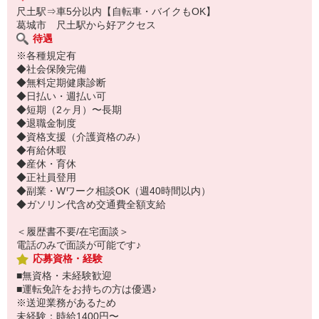
尺土駅⇒車5分以内【自転車・バイクもOK】
葛城市 尺土駅から好アクセス
待遇
※各種規定有
◆社会保険完備
◆無料定期健康診断
◆日払い・週払い可
◆短期（2ヶ月）〜長期
◆退職金制度
◆資格支援（介護資格のみ）
◆有給休暇
◆産休・育休
◆正社員登用
◆副業・Wワーク相談OK（週40時間以内）
◆ガソリン代含め交通費全額支給
＜履歴書不要/在宅面談＞
電話のみで面談が可能です♪
応募資格・経験
■無資格・未経験歓迎
■運転免許をお持ちの方は優遇♪
※送迎業務があるため
未経験：時給1400円〜