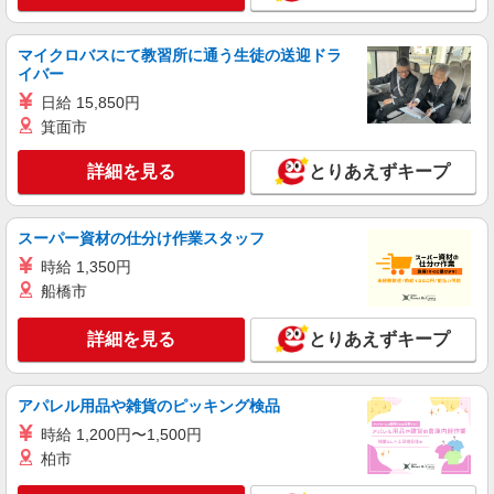
奈良県葛城市
マイクロバスにて教習所に通う生徒の送迎ドラ
詳細を見る
キープ
イバー
日給 15,850円
派遣社員
箕面市
株式会社ニッソーネット南大阪支社
介護付有料施設の介護士（無資格可）
詳細を見る
とりあえずキープ
初任者以上：時給1450円〜1812円 無資格の
方：時給1350円〜1687円
奈良県葛城市
スーパー資材の仕分け作業スタッフ
時給 1,350円
詳細を見る
キープ
船橋市
派遣社員
詳細を見る
とりあえずキープ
株式会社トラストグロース西日本 大阪本社
介護付き有料老人ホームでの介護業務 ☆早
番・遅番入れる方募集
アパレル用品や雑貨のピッキング検品
【時給】 1,100円〜 ※資格経験考慮いたしま
時給 1,200円〜1,500円
す。
柏市
奈良県葛城市北花内