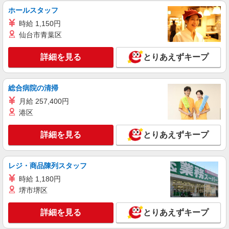
サービスSTAFF
ホールスタッフ
時給1500円〜2125円 ＜日払い有/週払い有/交
時給 1,150円
通費全支給(ガソリン代含む)＞
仙台市青葉区
葛城市 尺土駅から好アクセス
詳細を見る
とりあえずキープ
詳細を見る
キープ
派遣社員
総合病院の清掃
レバウェル株式会社
月給 257,400円
［1］介護福祉士 ［2］初任者研修/2級ヘルパ
港区
ー ［3］実務者研修/1級ヘルパー ［4］ケアマ
ネジャー等
時給1,226円〜1,800円 ※経験・能力による ＜
詳細を見る
とりあえずキープ
月給例＞シッカリ稼げるのが魅力♪ 時給1,700円×1
日8h×20日（週5日）＝272,000円
奈良県葛城市 ☆その他、奈良県内に勤務地多
数！
レジ・商品陳列スタッフ
時給 1,180円
詳細を見る
キープ
堺市堺区
派遣社員
詳細を見る
とりあえずキープ
株式会社ニッソーネット南大阪支社