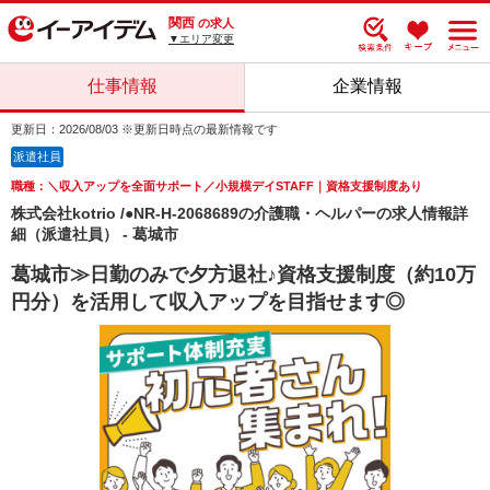
関西
の求人
▼エリア変更
仕事情報
企業情報
更新日：2026/08/03 ※更新日時点の最新情報です
派遣社員
職種：＼収入アップを全面サポート／小規模デイSTAFF｜資格支援制度あり
株式会社kotrio /●NR-H-2068689の介護職・ヘルパーの求人情報詳
細（派遣社員） - 葛城市
葛城市≫日勤のみで夕方退社♪資格支援制度（約10万
円分）を活用して収入アップを目指せます◎