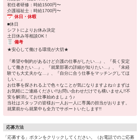
初任者研修：時給1500円〜
介護福祉士：時給1700円〜
休日・休暇
■休日
シフトによりお休み決定
土日休み等相談OK！
備考
★安心して働ける環境が大切★
『希望や制約があるけど介護の仕事がしたい…』、『長く安定
して働きたい…』、『就業部署の詳細が知りたい…』、『未経
験でも大丈夫かな…』、『自分に合う仕事をマッチングしてほ
しい…』
お仕事を探される上で色々なことが気になりますよね☆まずは
お気軽にご連絡ください!!お問い合わせだけでも構いません!!不
安を解消してお仕事始めましょう♪
当社はスタッフの皆様お一人お一人に専属の担当がおります。
就業前から就業中も全力でサポートいたします!!
応募方法
「応募する」ボタンをクリックしてください。（お電話でのご応募