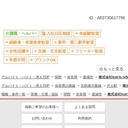
派遣社員
同じ特徴から尺土駅の求人を探す
ID：AE0730617796
入社日応相談
未経験歓迎
介護職・ヘルパー
入社日応相談
未経験歓迎
経験者・有資格者歓迎
新卒・第二新卒歓迎
経験者・有資格者歓迎
新卒・第二新卒歓迎
女性活躍中
主婦・主夫歓迎
フリーター歓迎
学歴不問
女性活躍中
主婦・主夫歓迎
フリーター歓迎
ブランクOK
ミドル（40代～）活躍中
学歴不問
ブランクOK
エルダー（50代～）活躍中
シニア（60代～）活躍中
もっと見る
高収入・高額
ボーナス・賞与あり
アルバイト・バイト・求人TOP
関西
奈良県
葛城市
株式会社kotrio /
昇給あり
完全週休2日制
アルバイト・バイト・求人TOP
奈良県の路線
近鉄南大阪線
尺土駅
株式
フルタイム歓迎
禁煙・分煙
職種・条件一覧
医療・介護・福祉
関西
奈良県
葛城市
株式会社kotr
駅直結・駅チカ
車通勤OK
掲載ご希望のお客様へ
よくある質問
バイク通勤OK
自転車通勤OK
残業少なめ（月20h未満）
交通費支給
お問い合わせ
利用規約
社会保険あり
産休・育休取得実績あり