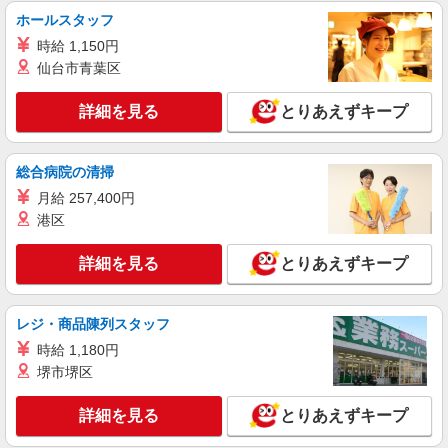
時給1500円〜2125円 ＜日払い有/週払い有/交
ホールスタッフ
通費全支給(ガソリン代含む)＞
時給 1,150円
生駒郡三郷町 ◎来社不要/面接なし
仙台市青葉区
詳細を見る
キープ
詳細を見る
とりあえずキープ
派遣社員
株式会社ブレイブ（マイナビグループ）/MD29
総合病院の清掃
介護スタッフ ◆デイサービス、サービス付き
月給 257,400円
高齢者向け住宅、グループホームなど様々な勤
港区
務先から選べます。
未経験：時給1500〜1700円（資格・経験によ
る） 経験者：時給1700〜1900円（資格・経験によ
詳細を見る
とりあえずキープ
る） ◎月収例 時給1900円×1日8時間×22日（週5
奈良県三郷町 【最寄駅】 ◆JR関西本線「三郷
日）＝33万4400円 ◆昇給あり ◆支払い方法 ※日
駅」 ◆近鉄生駒線「信貴山下駅」 ◆近鉄生駒線
払い/週払い/月払い対応も可能です。詳しくは面談
「勢野北口駅」 ★その他、近隣に多数勤務地あり
レジ・商品陳列スタッフ
時にご相談ください。 ◆交通費：別途全額支給 ※
ます！
詳細を見る
キープ
当社規定あり
時給 1,180円
堺市堺区
詳細を見る
とりあえずキープ