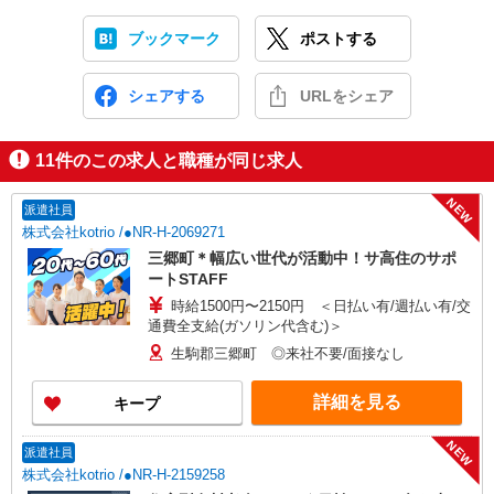
ブックマーク
ポストする
シェアする
URLをシェア
11
件のこの求人と職種が同じ求人
NEW
派遣社員
株式会社kotrio /●NR-H-2069271
三郷町＊幅広い世代が活動中！サ高住のサポ
ートSTAFF
時給1500円〜2150円 ＜日払い有/週払い有/交
通費全支給(ガソリン代含む)＞
生駒郡三郷町 ◎来社不要/面接なし
詳細を見る
キープ
NEW
派遣社員
株式会社kotrio /●NR-H-2159258