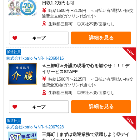
日収1.2万円も可
時給1500円〜2125円 ＜日払い有/週払い有/交
通費全支給(ガソリン代含む)＞
生駒郡三郷町 ◎来社不要/面接なし
詳細を見る
キープ
NEW
派遣社員
株式会社kotrio /●NR-H-2068416
≪三郷町≫介護の現場で心を燃やせ！！！デ
イサービスSTAFF
時給1500円〜2125円 ＜日払い有/週払い有/交
通費全支給(ガソリン代含む)＞
生駒郡三郷町 ◎来社不要/面接なし
詳細を見る
キープ
NEW
派遣社員
株式会社kotrio /●NR-H-2067928
三郷町｜まずは送迎業務で活躍しよう◎デイ