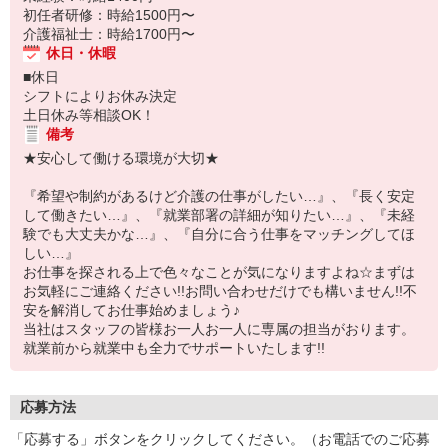
初任者研修：時給1500円〜
介護福祉士：時給1700円〜
休日・休暇
■休日
シフトによりお休み決定
土日休み等相談OK！
備考
★安心して働ける環境が大切★
『希望や制約があるけど介護の仕事がしたい…』、『長く安定
して働きたい…』、『就業部署の詳細が知りたい…』、『未経
験でも大丈夫かな…』、『自分に合う仕事をマッチングしてほ
しい…』
お仕事を探される上で色々なことが気になりますよね☆まずは
お気軽にご連絡ください!!お問い合わせだけでも構いません!!不
安を解消してお仕事始めましょう♪
当社はスタッフの皆様お一人お一人に専属の担当がおります。
就業前から就業中も全力でサポートいたします!!
応募方法
「応募する」ボタンをクリックしてください。（お電話でのご応募