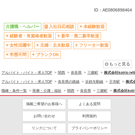
同じ特徴から王寺駅の求人を探す
ID：AE0806898464
入社日応相談
未経験歓迎
介護職・ヘルパー
入社日応相談
未経験歓迎
経験者・有資格者歓迎
新卒・第二新卒歓迎
経験者・有資格者歓迎
新卒・第二新卒歓迎
女性活躍中
主婦・主夫歓迎
フリーター歓迎
学歴不問
女性活躍中
主婦・主夫歓迎
フリーター歓迎
ブランクOK
ミドル（40代～）活躍中
学歴不問
ブランクOK
エルダー（50代～）活躍中
シニア（60代～）活躍中
もっと見る
高収入・高額
ボーナス・賞与あり
アルバイト・バイト・求人TOP
関西
奈良県
三郷町
株式会社kotrio /
昇給あり
完全週休2日制
アルバイト・バイト・求人TOP
奈良県の路線
近鉄生駒線
王寺駅
株式会
フルタイム歓迎
禁煙・分煙
職種・条件一覧
医療・介護・福祉
関西
奈良県
三郷町
株式会社kotr
駅直結・駅チカ
車通勤OK
掲載ご希望のお客様へ
よくある質問
バイク通勤OK
自転車通勤OK
残業少なめ（月20h未満）
交通費支給
お問い合わせ
利用規約
社会保険あり
産休・育休取得実績あり
リンクについて
プライバシーポリシー
退職金・財形貯蓄制度あり
各種手当（家族・役職・インセン