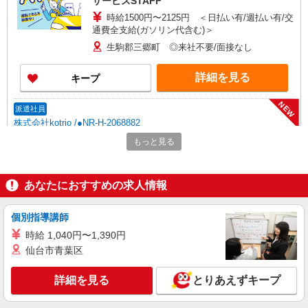
サービスSTAFF
時給1500円〜2125円 ＜日払い有/週払い有/交
通費全支給(ガソリン代含む)＞
生駒郡三郷町 ◎来社不要/面接なし
詳細を見る
キープ
NEW
派遣社員
株式会社kotrio /●NR-H-2068882
三郷町の小さいデイサービス★残業なし♪日
もっと見る
勤のみ◎夜はおうち時間
時給1500円〜2125円 ＜日払い有/週払い有/交
通費全支給(ガソリン代含む)＞
あなたにおすすめの求人情報
生駒郡三郷町 ◎来社不要/面接なし
個別指導講師
詳細を見る
キープ
時給 1,040円〜1,390円
仙台市青葉区
NEW
派遣社員
株式会社kotrio /●NR-H-2068604
詳細を見る
とりあえずキープ
三郷町のデイサービス♪日勤のみ！残業ゼロ
で趣味も満喫