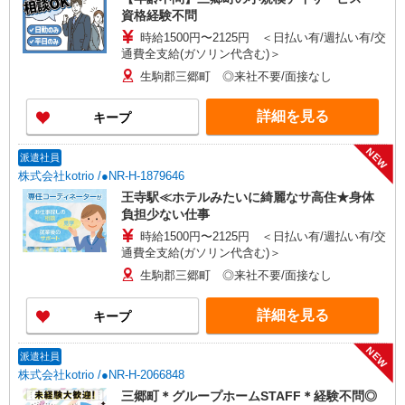
資格経験不問
時給1500円〜2125円 ＜日払い有/週払い有/交
通費全支給(ガソリン代含む)＞
生駒郡三郷町 ◎来社不要/面接なし
詳細を見る
キープ
NEW
派遣社員
株式会社kotrio /●NR-H-1879646
王寺駅≪ホテルみたいに綺麗なサ高住★身体
負担少ない仕事
時給1500円〜2125円 ＜日払い有/週払い有/交
通費全支給(ガソリン代含む)＞
生駒郡三郷町 ◎来社不要/面接なし
詳細を見る
キープ
NEW
派遣社員
株式会社kotrio /●NR-H-2066848
三郷町＊グループホームSTAFF＊経験不問◎