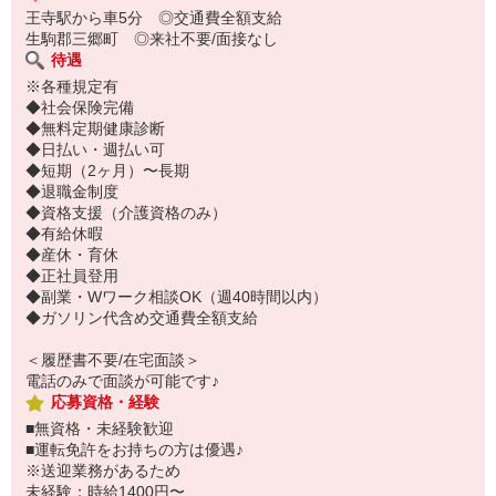
王寺駅から車5分 ◎交通費全額支給
生駒郡三郷町 ◎来社不要/面接なし
待遇
※各種規定有
◆社会保険完備
◆無料定期健康診断
◆日払い・週払い可
◆短期（2ヶ月）〜長期
◆退職金制度
◆資格支援（介護資格のみ）
◆有給休暇
◆産休・育休
◆正社員登用
◆副業・Wワーク相談OK（週40時間以内）
◆ガソリン代含め交通費全額支給
＜履歴書不要/在宅面談＞
電話のみで面談が可能です♪
応募資格・経験
■無資格・未経験歓迎
■運転免許をお持ちの方は優遇♪
※送迎業務があるため
未経験：時給1400円〜