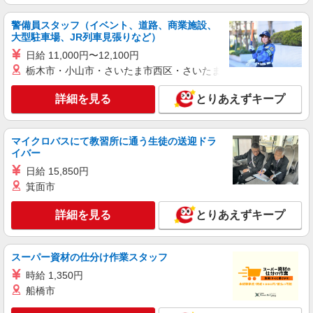
警備員スタッフ（イベント、道路、商業施設、
大型駐車場、JR列車見張りなど）
日給 11,000円〜12,100円
栃木市・小山市・さいたま市西区・さいたま市岩槻区・久喜市・
詳細を見る
とりあえずキープ
マイクロバスにて教習所に通う生徒の送迎ドラ
イバー
日給 15,850円
箕面市
詳細を見る
とりあえずキープ
スーパー資材の仕分け作業スタッフ
時給 1,350円
船橋市