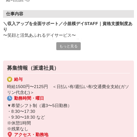
仕事内容
＼収入アップを全面サポート／小規模デイSTAFF｜資格支援制度あ
り
〜笑顔と活気あふれるデイサービス〜
利用者様の日々を彩る介護スタッフを募集しています。
もっと見る
お任せするのは…
・簡単な体操やリハビリの補助
・生活面のサポート（入浴、食事の準備・介助など）
募集情報（派遣社員）
・レクリエーションの企画・実施
・送迎（運転・添乗） ※できる方のみ
給与
など
時給1500円〜2125円 ＜日払い有/週払い有/交通費全支給(ガソ
リン代含む)＞
≪無料の資格取得支援制度あり≫
勤務時間・曜日
「介護の知識がないから不安…」そんな方もご安心ください！
あなたのキャリアアップを全面的にサポートします◎未経験から初
▼希望シフト制（週3〜5日勤務）
任者研修、実務者研修の介護資格を取得可能です♪
・8:30〜17:30
あなたの「成長したい」気持ちを全力で応援します◎
・9:30〜18:30 など
まずは見学だけでもOK！お気軽にお問い合わせください。
※休憩1時間
優しい先輩たちが、あなたの新しい一歩を温かくサポートします。
※残業なし
アクセス・勤務地