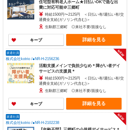
住宅型有料老人ホーム★日払いOKで急な出
費に対応可能＠三郷町
時給1500円〜2125円 ＜日払い有/週払い有/交
通費全支給(ガソリン代含む)＞
生駒郡三郷町 ◎来社不要/面接なし
詳細を見る
キープ
NEW
派遣社員
株式会社kotrio /●NR-H-2156236
活動支援メインで負担少なめ＊障がい者デイ
サービスの支援員＊
時給1500円〜2125円 ＜日払い有/週払い有/交
通費全支給(ガソリン代含む)＞
生駒郡三郷町 ◎来社不要/面接なし
詳細を見る
キープ
NEW
派遣社員
株式会社kotrio /●NR-H-2102238
【年齢不問】三郷町の小規模デイサービス＊