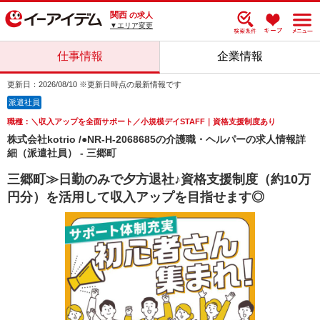
関西
の求人
▼エリア変更
仕事情報
企業情報
更新日：2026/08/10 ※更新日時点の最新情報です
派遣社員
職種：＼収入アップを全面サポート／小規模デイSTAFF｜資格支援制度あり
株式会社kotrio /●NR-H-2068685の介護職・ヘルパーの求人情報詳
細（派遣社員） - 三郷町
三郷町≫日勤のみで夕方退社♪資格支援制度（約10万
円分）を活用して収入アップを目指せます◎