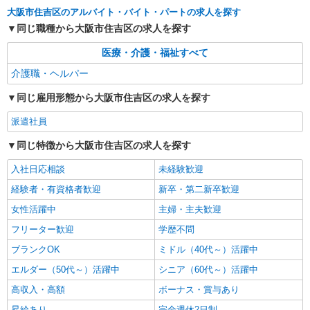
大阪市住吉区のアルバイト・バイト・パートの求人を探す
派遣社員
株式会社kotrio /●OS-H2-2051110
同じ職種から大阪市住吉区の求人を探す
タイパ最強！希望の働き方が叶う有料住宅のス
医療・介護・福祉すべて
タッフ★＠長居駅
時給1550円〜2187円 ＜日払い有/週払い有/交
介護職・ヘルパー
通費全支給(ガソリン代含む)＞
同じ雇用形態から大阪市住吉区の求人を探す
住吉区内
派遣社員
詳細を見る
キープ
同じ特徴から大阪市住吉区の求人を探す
入社日応相談
未経験歓迎
経験者・有資格者歓迎
新卒・第二新卒歓迎
女性活躍中
主婦・主夫歓迎
フリーター歓迎
学歴不問
ブランクOK
ミドル（40代～）活躍中
エルダー（50代～）活躍中
シニア（60代～）活躍中
高収入・高額
ボーナス・賞与あり
昇給あり
完全週休2日制