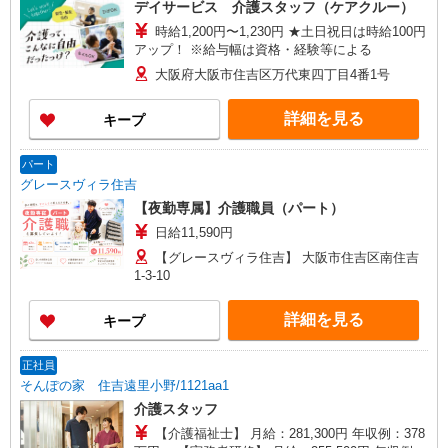
デイサービス 介護スタッフ（ケアクルー）
時給1,200円〜1,230円 ★土日祝日は時給100円
アップ！ ※給与幅は資格・経験等による
大阪府大阪市住吉区万代東四丁目4番1号
詳細を見る
キープ
パート
グレースヴィラ住吉
【夜勤専属】介護職員（パート）
日給11,590円
【グレースヴィラ住吉】 大阪市住吉区南住吉
1-3-10
詳細を見る
キープ
正社員
そんぽの家 住吉遠里小野/1121aa1
介護スタッフ
【介護福祉士】 月給：281,300円 年収例：378