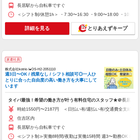
【時給】1,500円〜1,620円 ▼給与詳細 処遇改
長居駅から自転車ですぐ
善手当：200〜220円/時 夜勤手当:6,000円/回 ▼下
記別途支給 通勤手当 年末年始手当：380円/時 寸
＜シフト制/休憩1h＞ ・7:30〜16:30 ・9:00〜18:00 ・10:0
大阪府大阪市住吉区我孫子東3-3-11
志あり：年2回（6月・12月） ※業績による ※処
遇改善手当は試用期間中(3ヶ月)は支給なし
詳細を見る
詳細を見る
とりあえずキープ
キープ
契約社員
あびこケアセンターそよ風：RO39756
グループホーム 介護スタッフ
派遣社員
【月給】270,920円〜300,920円 ▼給与詳細 処
遇改善手当：35,920円 夜勤手当：30,000円（5回
株式会社kotrio /●OS-H2-2051110
週3日〜OK / 残業なし / シフト相談可◎一人ひ
分） ※6回目以降は1回6,000円支給 ▼下記別途支
大阪府大阪市住吉区我孫子東3-3-11
とりに合った自由度の高い働き方を大事にして
給 通勤手当 年末年始手当：380円/時 寸志あり：
います
年2回（6月・12月） ※業績による 特別報酬：平
詳細を見る
キープ
均26.6万円（最高額109万円） ※2025年6月支給実
績 ※処遇改善手当は試用期間中(3ヶ月)は支給なし
タイパ最強！希望の働き方が叶う有料住宅のスタッフ★＠長居駅
パート
時給1550円〜2187円 ＜日払い有/週払い有/交通費全支給(ガ
あびこケアセンターそよ風：RO41022
住吉区内
グループホーム 介護スタッフ
【時給】1,380円〜1,420円 ▼給与詳細 処遇改
長居駅から自転車ですぐ
善手当：200〜220円/時 夜勤手当:6,000円/回 ▼下
≪シフト制≫実働8時間/夜勤は実働15時間 週3〜勤務OK 希望シフト制 
記別途支給 通勤手当 年末年始手当：380円/時 寸
大阪府大阪市住吉区我孫子東3-3-11