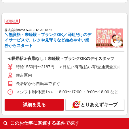
均26.6万円（最高額109万円） ※2025年6月支給実
績 ※処遇改善手当は試用期間中(3ヶ月)は支給なし
パート
あびこケアセンターそよ風：RO41028
派遣社員
グループホーム 夜勤専従介護職
株式会社kotrio /●OS-H2-2011879
【時給】1,400円〜1,470円 ▼給与詳細 処遇改
＼無資格・未経験・ブランクOK／日勤だけのデ
善手当：220円/時 夜勤手当:6,000円/回 ※夜勤1回
イサービスで、レクや見守りなど始めやすい業
あたり28,400〜29,520円（処遇改善手当含） ▼下
大阪府大阪市住吉区我孫子東3-3-11
務からスタート
記別途支給 通勤手当 年末年始手当：380円/時 寸
志あり：年2回（6月・12月） ※業績による ※処
詳細を見る
キープ
遇改善手当は試用期間中(3ヶ月)は支給なし
≪長居駅≫夜勤なし！未経験・ブランクOKのデイスタッフ
時給1550円〜2187円 ＜日払い有/週払い有/交通費全支給(ガ
派遣社員
住吉区内
株式会社kotrio /●OS-H2-2009569
向かう先は、笑顔の待つ場所！デイサービスの
長居駅から自転車ですぐ
サポート＆送迎STAFF
＜シフト制/休憩1h＞ ・8:00〜17:00 ・9:00〜18:00 など 
時給1550円〜2187円 ＜日払い有/週払い有/交
通費全支給(ガソリン代含む)＞
詳細を見る
とりあえずキープ
住吉区内
詳細を見る
キープ
このお仕事に関連する条件で探す