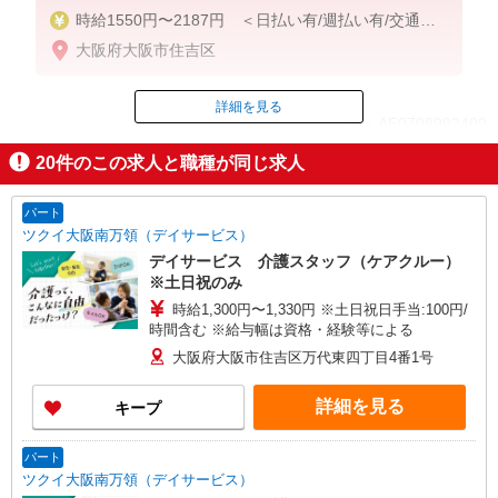
時給1550円〜2187円 ＜日払い有/週払い有/交通費
全支給(ガソリン代含む)＞
大阪府大阪市住吉区
詳細を見る
ID：AE0708993409
20
件のこの求人と職種が同じ求人
掲載期間終了
パート
ツクイ大阪南万領（デイサービス）
デイサービス 介護スタッフ（ケアクルー）
※土日祝のみ
時給1,300円〜1,330円 ※土日祝日手当:100円/
時間含む ※給与幅は資格・経験等による
大阪府大阪市住吉区万代東四丁目4番1号
詳細を見る
キープ
パート
ツクイ大阪南万領（デイサービス）