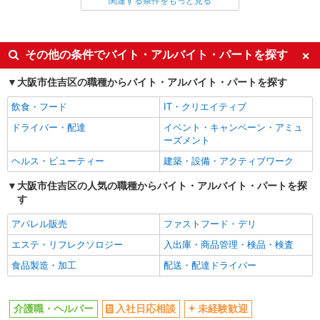
関連する条件をもっと見る
同じ雇用形態から長居駅の求人を探す
派遣社員
同じ特徴から長居駅の求人を探す
その他の条件でバイト・アルバイト・パートを探す
入社日応相談
未経験歓迎
大阪市住吉区の職種からバイト・アルバイト・パートを探す
経験者・有資格者歓迎
新卒・第二新卒歓迎
飲食・フード
IT・クリエイティブ
女性活躍中
主婦・主夫歓迎
ドライバー・配達
イベント・キャンペーン・アミュ
フリーター歓迎
学歴不問
ーズメント
ブランクOK
ミドル（40代～）活躍中
ヘルス・ビューティー
建築・設備・アクティブワーク
エルダー（50代～）活躍中
シニア（60代～）活躍中
大阪市住吉区の人気の職種からバイト・アルバイト・パートを探
す
高収入・高額
ボーナス・賞与あり
昇給あり
完全週休2日制
アパレル販売
ファストフード・デリ
フルタイム歓迎
禁煙・分煙
エステ・リフレクソロジー
入出庫・商品管理・検品・検査
駅直結・駅チカ
車通勤OK
食品製造・加工
配送・配達ドライバー
バイク通勤OK
自転車通勤OK
残業少なめ（月20h未満）
交通費支給
介護職・ヘルパー
入社日応相談
未経験歓迎