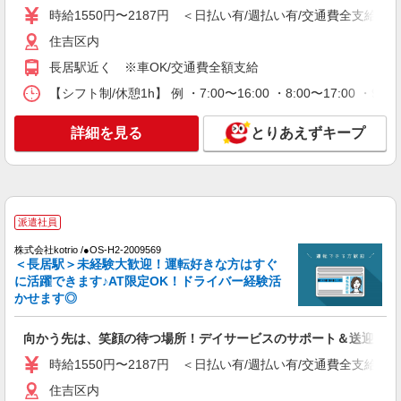
あびこケアセンターそよ風：RO9843
時給1550円〜2187円 ＜日払い有/週払い有/交通費全支給(ガ
ショートステイ 夜勤専従介護職
住吉区内
【時給】1,420円〜1,470円 ▼給与詳細 処遇改
善手当：220円/時 夜勤手当:6,000円/回 ※夜勤1回
長居駅近く ※車OK/交通費全額支給
あたり28,400〜29,520円（処遇改善手当含） ▼下
大阪府大阪市住吉区我孫子東3-3-11
記別途支給 通勤手当 年末年始手当：380円/時 寸
【シフト制/休憩1h】 例 ・7:00〜16:00 ・8:00〜17:00 ・9:
志あり：年2回（6月・12月） ※業績による ※処
詳細を見る
キープ
遇改善手当は試用期間中(3ヶ月)は支給なし
詳細を見る
とりあえずキープ
正社員
株式会社SOYOKAZE【阪奈事業部】：RO12981
介護スタッフ
派遣社員
【月給】298,920円〜333,920円 ▼給与詳細 資
格手当：5,000〜10,000円 処遇改善手当：35,920
株式会社kotrio /●OS-H2-2009569
円 夜勤手当：30,000円（5回分） ※6回目以降は1
大阪府大阪市住吉区我孫子東3-3-11
＜長居駅＞未経験大歓迎！運転好きな方はすぐ
回6,000円支給 住宅手当：規定あり 精勤手当：
に活躍できます♪AT限定OK！ドライバー経験活
8,000円 ▼下記別途支給 通勤手当 年末年始手当：
かせます◎
詳細を見る
キープ
380円/時 賞与年2回（6月・12月） 昇給年1回（4
月） 特別報酬：平均34.1万円（最高額135万円）
※2025年6月支給実績 ※処遇改善手当は試用期間
向かう先は、笑顔の待つ場所！デイサービスのサポート＆送迎STA
パート
中(3ヶ月)は支給なし
株式会社SOYOKAZE【阪奈事業部】：RO12720
時給1550円〜2187円 ＜日払い有/週払い有/交通費全支給(ガ
介護スタッフ
住吉区内