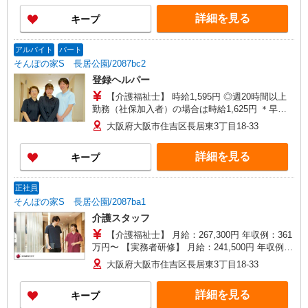
がい向上手当、日祝手当（月平均2回分）、夜勤手
詳細を見る
キープ
当（月平均5回分）等、毎月平均的に支払われる手
当を含みます。 ※介護福祉士のみ、特別職務手当
も含む ◎残業時は別途時間外手当支給（超過1
アルバイト
パート
分〜） ◎賞与 基本給2.08ヶ月分/年支給
そんぽの家S 長居公園/2087bc2
登録ヘルパー
【介護福祉士】 時給1,595円 ◎週20時間以上
勤務（社保加入者）の場合は時給1,625円 ＊早朝
夜間（〜8:00、18:00〜）：時給1,994円〜 ＊日曜
大阪府大阪市住吉区長居東3丁目18-33
祝日：時給1,895円〜 【実務者研修・初任者研修
（ヘルパー1級・2級）】 時給1,515円 ◎週20時間
詳細を見る
キープ
以上勤務（社保加入者）の場合は時給1,545円 ＊
早朝夜間（〜8:00、18:00〜）：時給1,894円〜 ＊
日曜祝日：時給1,815円〜 ◎身体介助、生活援助
正社員
が同時給 ◎キャンセル手当：職務時給の60％支給
そんぽの家S 長居公園/2087ba1
介護スタッフ
【介護福祉士】 月給：267,300円 年収例：361
万円〜 【実務者研修】 月給：241,500円 年収例：
330万円〜 【初任者研修】 月給：235,700円 年収
大阪府大阪市住吉区長居東3丁目18-33
例：325万円〜 ※職務手当、働きがい向上手当、
日祝手当（月平均2回分）、夜勤手当（月平均5回
詳細を見る
キープ
分）等、毎月平均的に支払われる手当を含みま