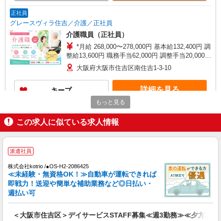
す。 ※介護福祉士のみ、特別職務手当も含む ◎残
業時は別途時間外手当支給（超過1分〜） ◎賞
正社員
与 基本給2.08ヶ月分/年支給
グレースヴィラ住吉／介護／正社員
介護職員（正社員）
*月給 268,000〜278,000円 基本給132,400円 調
整給13,600円 職務手当62,000円 調整手当20,000円
夜勤手当5,000円／回（月4回程度）※ 処遇改善手
大阪府大阪市住吉区南住吉1-3-10
当20,000円〜／月※ 資格手当10,000円/月（介護福
祉士資格保有の方） *試用期間中の月給 228,000〜
詳細を見る
キープ
238,000円 ※試用期間3ヶ月経過後から支給 夜勤
手当5,000円／回（月4回程度） 処遇改善手当
もっと見る
20,000円〜／月
パート
この求人に似ている求人情報
グレースヴィラ住吉／介護／パート
介護職員（パート）
時給1,300円〜 資格手当5,000円／月（介護
派遣社員
福祉士資格保有者）
株式会社kotrio /●OS-H2-2086425
大阪府大阪市住吉区南住吉1-3-10
≪未経験・無資格OK！≫自動車が運転できれば
即戦力！送迎や簡単な補助業務など◎日払い・
詳細を見る
キープ
週払い可
パート
＜大阪市住吉区＞デイサービスSTAFF募集≪週3勤務≫≪夕方退社