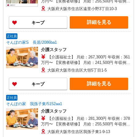
万円〜 【実務者研修】 月給：255,500円 年収例：
345万円〜 【初任者研修・無資格】 月給：
大阪府大阪市住吉区遠里小野3丁目10-3
249,700円 年収例：338万円〜 ※職務手当、働き
がい向上手当、日祝手当（月平均2回分）、夜勤手
詳細を見る
キープ
当（月平均5回分）等、毎月平均的に支払われる手
当を含みます。 ※介護福祉士のみ、特別職務手当
も含む ◎残業時は別途時間外手当支給（超過1
正社員
分〜） ◎賞与 基本給2.08ヶ月分/年支給
そんぽの家S 長居/2086ba1
介護スタッフ
【介護福祉士】 月給：267,300円 年収例：361
万円〜 【実務者研修】 月給：241,500円 年収例：
330万円〜 【初任者研修】 月給：235,700円 年収
大阪府大阪市住吉区大領5丁目1-5
例：325万円〜 ※職務手当、働きがい向上手当、
日祝手当（月平均2回分）、夜勤手当（月平均5回
詳細を見る
キープ
分）等、毎月平均的に支払われる手当を含みま
す。 ※介護福祉士のみ、特別職務手当も含む ◎残
業時は別途時間外手当支給（超過1分〜） ◎賞
正社員
与 基本給2.08ヶ月分/年支給
そんぽの家 我孫子東/5152aa1
介護スタッフ
【介護福祉士】 月給：281,300円 年収例：378
万円〜 【実務者研修】 月給：255,500円 年収例：
345万円〜 【初任者研修・無資格】 月給：
大阪府大阪市住吉区我孫子東1-9-13
249,700円 年収例：338万円〜 ※職務手当、働き