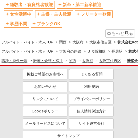
社会保険あり
産休・育休取得実績あり
経験者・有資格者歓迎
新卒・第二新卒歓迎
退職金・財形貯蓄制度あり
各種手当（家族・役職・インセン
女性活躍中
主婦・主夫歓迎
フリーター歓迎
ティブなど）あり
学歴不問
ブランクOK
制服貸与
研修制度あり
もっと見る
資格取得支援制度あり
アルバイト・バイト・求人TOP
関西
大阪府
大阪市住吉区
株式会社kotr
同じ職種から求人を探す
アルバイト・バイト・求人TOP
大阪府の路線
ＪＲ阪和線
長居駅
株式会
医療・介護・福祉
職種・条件一覧
医療・介護・福祉
関西
大阪府
大阪市住吉区
株式会社
介護職・ヘルパー
掲載ご希望のお客様へ
よくある質問
同じ特徴から求人を探す
未経験歓迎
ミドル（40代～）活躍中
お問い合わせ
利用規約
ボーナス・賞与あり
車通勤OK
リンクについて
プライバシーポリシー
交通費支給
社会保険あり
Cookieポリシー
個人情報保護方針
産休・育休取得実績あり
メールサービスについて
サイト運営会社
サイトマップ