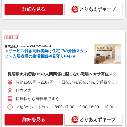
志あり：年2回（6月・12月） ※業績による ※処
遇改善手当は試用期間中(3ヶ月)は支給なし
詳細を見る
とりあえずキープ
詳細を見る
キープ
パート
あびこケアセンターそよ風：RO14706
ショートステイ 介護スタッフ
派遣社員
【時給】1,380円〜1,420円 ▼給与詳細 処遇改
株式会社kotrio /●OS-H2-2020454
善手当：200〜220円/時 夜勤手当:6,000円/回 ▼下
＜サービス付き高齢者向け住宅での介護スタッ
記別途支給 通勤手当 年末年始手当：380円/時 寸
フ＞入居者様の生活相談や見守り中心★
大阪府大阪市住吉区我孫子東3-3-11
志あり：年2回（6月・12月） ※業績による ※処
遇改善手当は試用期間中(3ヶ月)は支給なし
詳細を見る
キープ
長居駅★未経験OKの人間関係に悩まない職場へ★サ高住スタッフ
時給1550円〜2187円 ＜日払い有/週払い有/交通費全支給(ガ
契約社員
あびこケアセンターそよ風：RO14703
住吉区内
ショートステイ 介護スタッフ
長居駅から自転車ですぐ
【月給】270,920円〜310,920円 ▼給与詳細 処
＜週3〜シフト制＞ ・8:00-17:00 ・9:00-18:00 ・16:
遇改善手当：35,920円 夜勤手当：30,000円（5回
分） ※6回目以降は1回6,000円支給 ▼下記別途支
大阪府大阪市住吉区我孫子東3-3-11
給 通勤手当 年末年始手当：380円/時 寸志あり：
詳細を見る
とりあえずキープ
年2回（6月・12月） ※業績による 特別報酬：平
詳細を見る
キープ