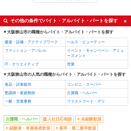
派遣社員
同じ特徴から金剛駅の求人を探す
その他の条件でバイト・アルバイト・パートを探す
入社日応相談
未経験歓迎
大阪狭山市の職種からバイト・アルバイト・パートを探す
経験者・有資格者歓迎
新卒・第二新卒歓迎
建築・設備・アクティブワーク
ヘルス・ビューティー
女性活躍中
主婦・主夫歓迎
ファッション・アパレル
イベント・キャンペーン・アミュ
フリーター歓迎
学歴不問
ーズメント
ブランクOK
ミドル（40代～）活躍中
IT・クリエイティブ
営業
エルダー（50代～）活躍中
シニア（60代～）活躍中
大阪狭山市の人気の職種からバイト・アルバイト・パートを探す
高収入・高額
ボーナス・賞与あり
食品・試食販売
コンビニ・スーパー
昇給あり
完全週休2日制
塾講師・家庭教師
介護職・ヘルパー
フルタイム歓迎
禁煙・分煙
一般・営業事務
ファストフード・デリ
駅直結・駅チカ
車通勤OK
バイク通勤OK
自転車通勤OK
介護職・ヘルパー
入社日応相談
未経験歓迎
残業少なめ（月20h未満）
交通費支給
経験者・有資格者歓迎
新卒・第二新卒歓迎