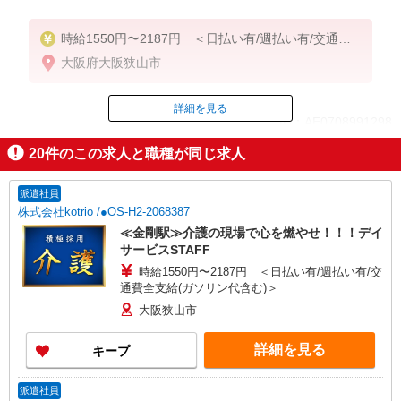
時給1550円〜2187円 ＜日払い有/週払い有/交通費
全支給(ガソリン代含む)＞
大阪府大阪狭山市
詳細を見る
ID：AE0708991298
20
件のこの求人と職種が同じ求人
掲載期間終了
派遣社員
株式会社kotrio /●OS-H2-2068387
≪金剛駅≫介護の現場で心を燃やせ！！！デイ
サービスSTAFF
時給1550円〜2187円 ＜日払い有/週払い有/交
通費全支給(ガソリン代含む)＞
大阪狭山市
詳細を見る
キープ
派遣社員