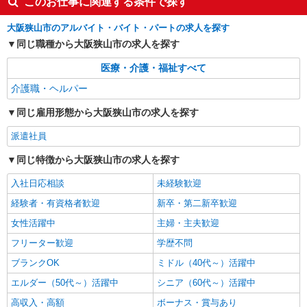
このお仕事に関連する条件で探す
合うデイサービス
時給1550円〜2187円 ＜日払い有/週払い有/交
大阪狭山市のアルバイト・バイト・パートの求人を探す
通費全支給(ガソリン代含む)＞
同じ職種から大阪狭山市の求人を探す
大阪狭山市
医療・介護・福祉すべて
詳細を見る
キープ
介護職・ヘルパー
派遣社員
同じ雇用形態から大阪狭山市の求人を探す
株式会社kotrio /●OS-H2-2009592
派遣社員
向かう先は、笑顔の待つ場所！デイサービスの
サポート＆送迎STAFF
同じ特徴から大阪狭山市の求人を探す
時給1550円〜2187円 ＜日払い有/週払い有/交
入社日応相談
通費全支給(ガソリン代含む)＞
未経験歓迎
大阪狭山市
経験者・有資格者歓迎
新卒・第二新卒歓迎
女性活躍中
主婦・主夫歓迎
詳細を見る
キープ
フリーター歓迎
学歴不問
ブランクOK
派遣社員
ミドル（40代～）活躍中
株式会社kotrio /●OS-H2-2094068
エルダー（50代～）活躍中
シニア（60代～）活躍中
＜面接なし＞デイサービスでリハビリ補助・送
高収入・高額
ボーナス・賞与あり
迎など＊大阪狭山市