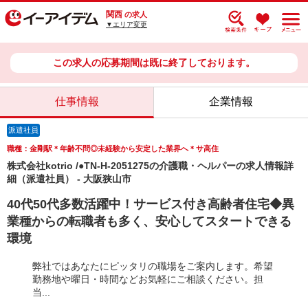
関西
の求人
▼エリア変更
この求人の応募期間は既に終了しております。
仕事情報
企業情報
派遣社員
職種：金剛駅＊年齢不問◎未経験から安定した業界へ＊サ高住
株式会社kotrio /●TN-H-2051275の介護職・ヘルパーの求人情報詳
細（派遣社員） - 大阪狭山市
40代50代多数活躍中！サービス付き高齢者住宅◆異
業種からの転職者も多く、安心してスタートできる
環境
弊社ではあなたにピッタリの職場をご案内します。希望
勤務地や曜日・時間などお気軽にご相談ください。担
当...