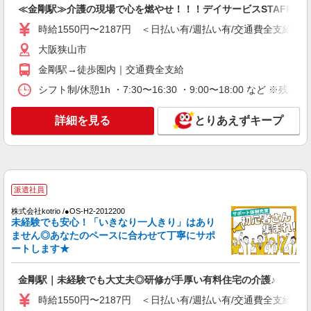
介護は人生のサポーター。サ高住STAFF募
≪金剛駅≫介護の現場で心を燃やせ！！！デイサービスSTAFF
集。日払いOK！
時給1550円〜2187円 ＜日払い有/週払い有/交通費全支給(ガ
時給1550円〜2187円 ＜日払い有/週払い有/交
通費全支給(ガソリン代含む)＞
大阪狭山市
大阪狭山市
金剛駅→徒歩圏内｜交通費全支給
シフト制/休憩1h ・7:30〜16:30 ・9:00〜18:00 など ※残業
詳細を見る
キープ
詳細を見る
とりあえずキープ
派遣社員
株式会社kotrio /●OS-H2-2009832
毎日通うのが楽しみになる＊ホテルのような美
しいサ高住のSTAFF
時給1550円〜2187円 ＜日払い有/週払い有/交
派遣社員
通費全支給(ガソリン代含む)＞
株式会社kotrio /●OS-H2-2012200
大阪狭山市
未経験でも安心！「いきなり一人きり」はあり
ません◎あなたのペースに合わせて丁寧にサポ
詳細を見る
キープ
ートします★
派遣社員
金剛駅｜未経験でも大丈夫◎研修が手厚い有料住宅の介護♪
株式会社kotrio /●OS-H2-2093984
時給1550円〜2187円 ＜日払い有/週払い有/交通費全支給(ガ
＼健康的に働こう／利用者さんと一緒に体操や