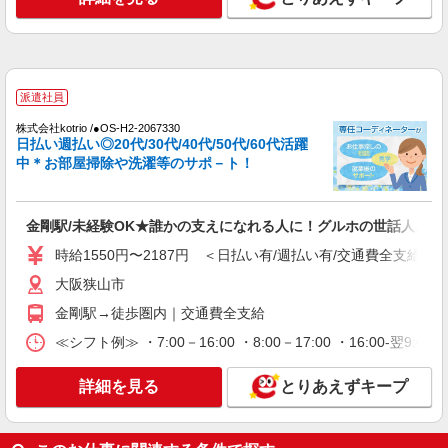
務先から選べます。
未経験：時給1500〜1700円（資格・経験によ
る） 経験者：時給1700〜1900円（資格・経験によ
る） ◎月収例 時給1900円×1日8時間×22日（週5
大阪府大阪狭山市 【最寄駅】 ◆南海高野線
日）＝33万4400円 ◆昇給あり ◆支払い方法 ※日
「金剛駅」 ◆南海高野線「狭山駅」 ◆南海高野線
払い/週払い/月払い対応も可能です。詳しくは面談
派遣社員
「大阪狭山市駅」 ★その他、近隣に多数勤務地あ
時にご相談ください。 ◆交通費：別途全額支給 ※
ります！
詳細を見る
キープ
当社規定あり
株式会社kotrio /●OS-H2-2067330
日払い週払い◎20代/30代/40代/50代/60代活躍
中＊お部屋掃除や洗濯等のサポ－ト！
派遣社員
株式会社kotrio /●OS-H2-1980950
<大阪狭山市>高時給&シフト柔軟でいいとこ取
金剛駅/未経験OK★誰かの支えになれる人に！グルホの世話人♪
り♪サ高住の補助STAFF
時給1550円〜2187円 ＜日払い有/週払い有/交通費全支給(ガ
時給1550円〜2187円 ＜日払い有/週払い有/交
通費全支給(ガソリン代含む)＞
大阪狭山市
大阪狭山市
金剛駅→徒歩圏内｜交通費全支給
≪シフト例≫ ・7:00－16:00 ・8:00－17:00 ・16:00-
詳細を見る
キープ
詳細を見る
とりあえずキープ
派遣社員
株式会社kotrio /●OS-H2-2028556
≪金剛駅≫日勤のみ＆残業ナシ！お迎えに間に