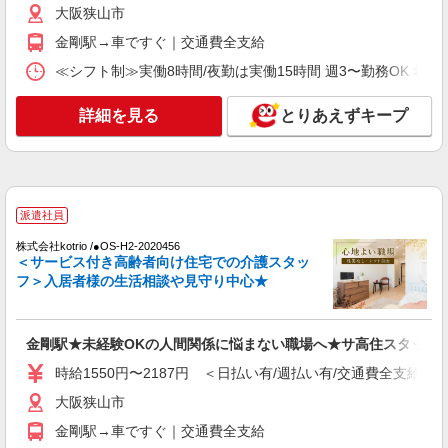
リハビリサポート等
大阪狭山市
時給1550円〜2187円 ＜日払い有/週払い有/交
金剛駅→車ですぐ｜交通費全支給
通費全支給(ガソリン代含む)＞
≪シフト制≫実働8時間/夜勤は実働15時間 週3〜勤務OK 希望シフト制 
大阪狭山市
詳細を見る
とりあえずキープ
詳細を見る
キープ
派遣社員
株式会社kotrio /●OS-H2-2067066
金剛駅≫家庭的でこぢんまりしたグルホ＊家事
派遣社員
サポートなど
株式会社kotrio /●OS-H2-2020456
時給1550円〜2187円 ＜日払い有/週払い有/交
＜サービス付き高齢者向け住宅での介護スタッ
通費全支給(ガソリン代含む)＞
フ＞入居者様の生活相談や見守り中心★
大阪狭山市
詳細を見る
金剛駅★未経験OKの人間関係に悩まない職場へ★サ高住スタッフ
キープ
時給1550円〜2187円 ＜日払い有/週払い有/交通費全支給(ガ
派遣社員
大阪狭山市
株式会社kotrio /●OS-H2-2066889
金剛駅→車ですぐ｜交通費全支給
大阪狭山市＊グループホームSTAFF＊経験不