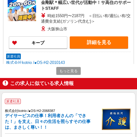
金剛駅＊幅広い世代が活動中！サ高住のサポー
トSTAFF
時給1550円〜2187円 ＜日払い有/週払い有/交
通費全支給(ガソリン代含む)＞
大阪狭山市
詳細を見る
キープ
派遣社員
株式会社kotrio /●OS-H2-2010143
金剛駅＊少人数グルホで利用者さんと家事や掃
もっと見る
除など♪日払いOK
この求人に似ている求人情報
時給1550円〜2187円 ＜日払い有/週払い有/交
通費全支給(ガソリン代含む)＞
大阪狭山市
派遣社員
詳細を見る
キープ
株式会社kotrio /●OS-H2-2068387
デイサービスの仕事！利用者さんの「でき
た！」を支え、日々の生活を照らすその仕事
派遣社員
は、まさしく尊い！！
株式会社kotrio /●OS-H2-2099784