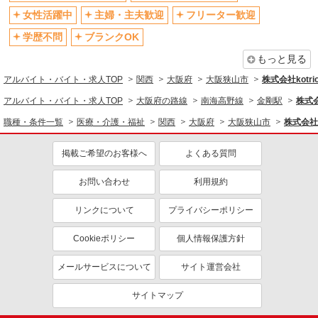
社会保険あり
産休・育休取得実績あり
女性活躍中
主婦・主夫歓迎
フリーター歓迎
退職金・財形貯蓄制度あり
各種手当（家族・役職・インセン
ティブなど）あり
学歴不問
ブランクOK
制服貸与
研修制度あり
もっと見る
資格取得支援制度あり
アルバイト・バイト・求人TOP
関西
大阪府
大阪狭山市
株式会社kotri
同じ職種から求人を探す
アルバイト・バイト・求人TOP
大阪府の路線
南海高野線
金剛駅
株式会
職種・条件一覧
医療・介護・福祉
関西
大阪府
大阪狭山市
株式会社k
医療・介護・福祉
介護職・ヘルパー
掲載ご希望のお客様へ
よくある質問
同じ特徴から求人を探す
お問い合わせ
利用規約
未経験歓迎
ミドル（40代～）活躍中
リンクについて
プライバシーポリシー
ボーナス・賞与あり
車通勤OK
交通費支給
社会保険あり
Cookieポリシー
個人情報保護方針
産休・育休取得実績あり
メールサービスについて
サイト運営会社
サイトマップ