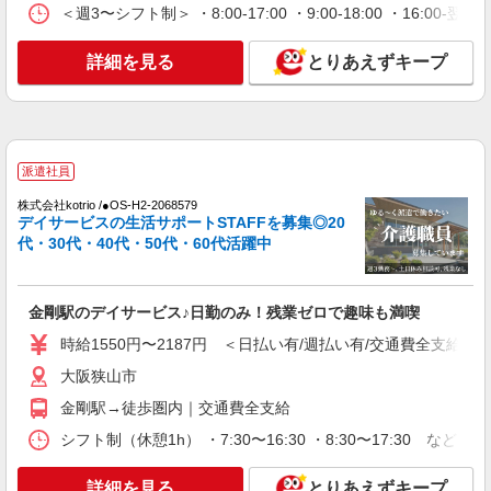
問◎日収1.2万円も可
＜週3〜シフト制＞ ・8:00-17:00 ・9:00-18:00 ・16:
時給1550円〜2187円 ＜日払い有/週払い有/交
通費全支給(ガソリン代含む)＞
詳細を見る
とりあえずキープ
大阪狭山市
詳細を見る
キープ
派遣社員
派遣社員
株式会社kotrio /●OS-H2-1811451
株式会社kotrio /●OS-H2-2068579
デイサービスの生活サポートSTAFFを募集◎20
シニア向けマンションで見守り・食事配膳など
代・30代・40代・50代・60代活躍中
＊大阪狭山市＊。日払可
時給1550円〜2187円 ＜日払い有/週払い有/交
通費全支給(ガソリン代含む)＞
金剛駅のデイサービス♪日勤のみ！残業ゼロで趣味も満喫
大阪狭山市
時給1550円〜2187円 ＜日払い有/週払い有/交通費全支給(ガ
詳細を見る
キープ
大阪狭山市
金剛駅→徒歩圏内｜交通費全支給
派遣社員
株式会社ブレイブ（マイナビグループ）/MDM27
シフト制（休憩1h） ・7:30〜16:30 ・8:30〜17:30 など
介護スタッフ ◆デイサービス、サービス付き
高齢者向け住宅、グループホームなど様々な勤
詳細を見る
とりあえずキープ