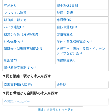
時給1550円〜2187円 ＜日払い有/週払い有/交
昇給あり
完全週休2日制
通費全支給(ガソリン代含む)＞
フルタイム歓迎
禁煙・分煙
大阪狭山市
駅直結・駅チカ
車通勤OK
詳細を見る
バイク通勤OK
キープ
自転車通勤OK
残業少なめ（月20h未満）
交通費支給
社会保険あり
産休・育休取得実績あり
退職金・財形貯蓄制度あり
各種手当（家族・役職・インセン
ティブなど）あり
制服貸与
研修制度あり
資格取得支援制度あり
同じ沿線・駅から求人を探す
南海高野線(大阪府)
金剛駅
同じ職種から金剛駅の求人を探す
介護職・ヘルパー
関連する条件をもっと見る
同じ雇用形態から金剛駅の求人を探す