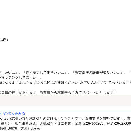
間以内）
がしたい…』、『長く安定して働きたい…』、『就業部署の詳細が知りたい…』、『
をマッチングしてほしい…』
になりますよね☆まずはお気軽にご連絡ください!!お問い合わせだけでも構いません
専属の担当がおります。就業前から就業中も全力でサポートいたします!!
の他の求人をみる
いと思う志高い方と施設様との架け橋となることです。資格支援を無料で実施し、業
一般労働者派遣、人材紹介・育成事業 派遣/派26-300203、紹介/26-ユ-300
堂町3番地 大道ビル7階