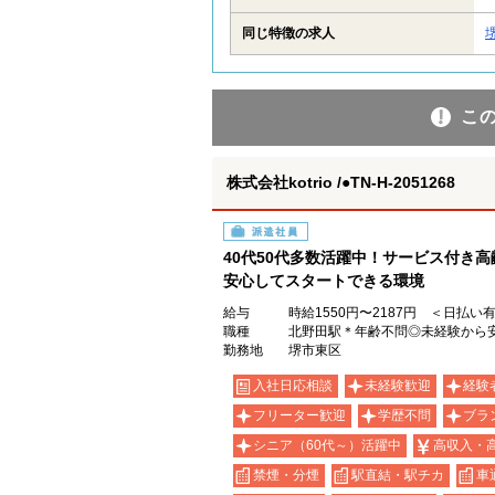
同じ特徴の求人
こ
株式会社kotrio /●TN-H-2051268
派遣社員
40代50代多数活躍中！サービス付き
安心してスタートできる環境
給与
時給1550円〜2187円 ＜日払い
職種
北野田駅＊年齢不問◎未経験から
勤務地
堺市東区
入社日応相談
未経験歓迎
経験
フリーター歓迎
学歴不問
ブラ
シニア（60代～）活躍中
高収入・
禁煙・分煙
駅直結・駅チカ
車