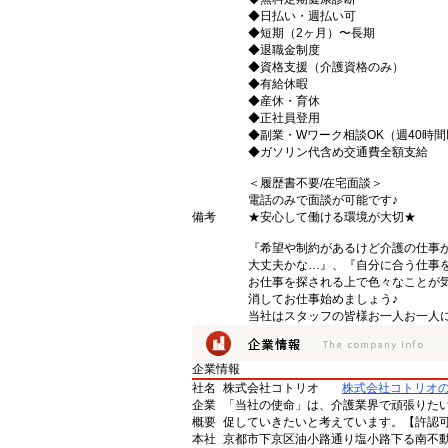
◆日払い・週払い可
◆短期（2ヶ月）〜長期
◆退職金制度
◆資格支援（介護資格のみ）
◆有給休暇
◆産休・育休
◆正社員登用
◆副業・Wワーク相談OK（週40時
◆ガソリン代含め交通費全額支給
＜履歴書不要/在宅面談＞
電話のみで面談が可能です♪
備考
★安心して働ける環境が大切★
『希望や制約があるけど介護の仕事
大丈夫かな…』、『自分に合う仕事
お仕事を探される上で色々なことが気
消してお仕事始めましょう♪
当社はスタッフの皆様お一人お一人に
企業情報
社名
株式会社コトリオ
株式会社コトリオ
企業
「当社の使命」は、介護業界で頑張りた
概要
促していきたいと考えています。【許認可番号】
本社
京都市下京区油小路通り塩小路下る南不動