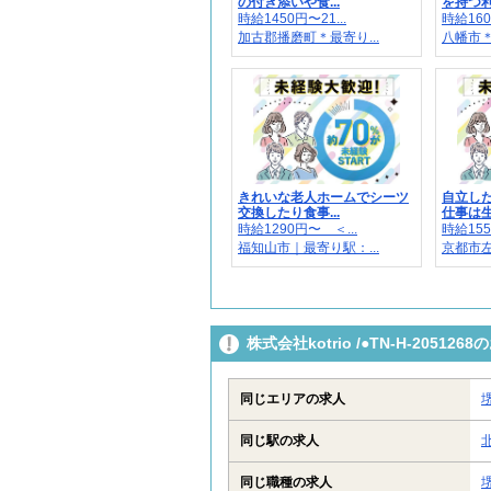
の付き添いや食...
を持つ利用
時給1450円〜21...
時給160
加古郡播磨町＊最寄り...
八幡市
きれいな老人ホームでシーツ
自立し
交換したり食事...
仕事は生
時給1290円〜 ＜...
時給155
福知山市｜最寄り駅：...
京都市左京
株式会社kotrio /●TN-H-205
同じエリアの求人
同じ駅の求人
同じ職種の求人