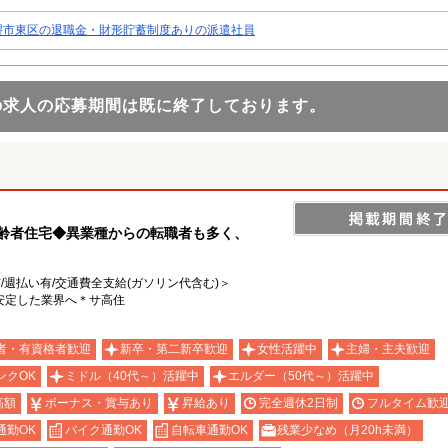
堺市東区の退職金・財形貯蓄制度ありの派遣社員
の求人の応募期間は既に終了しております。
高齢者住宅◆異業種からの転職者も多く、
有/週払い有/交通費全支給(ガソリン代含む)＞
安定した業界へ＊サ高住
者・有資格者歓迎
新卒・第二新卒歓迎
女性活躍中
主婦・主夫歓迎
ンクOK
ミドル（40代～）活躍中
エルダー（50代～）活躍中
高額
ボーナス・賞与あり
昇給あり
完全週休2日制
フルタイム歓
通勤OK
バイク通勤OK
自転車通勤OK
残業少なめ（月20h未満）