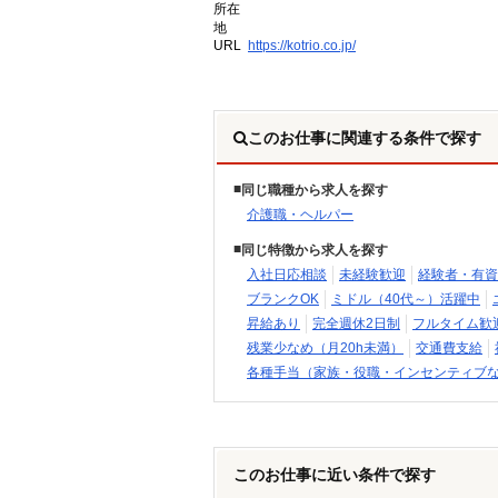
所在
地
URL
https://kotrio.co.jp/
このお仕事に関連する条件で探す
同じ職種から求人を探す
介護職・ヘルパー
同じ特徴から求人を探す
入社日応相談
未経験歓迎
経験者・有資
ブランクOK
ミドル（40代～）活躍中
昇給あり
完全週休2日制
フルタイム歓
残業少なめ（月20h未満）
交通費支給
各種手当（家族・役職・インセンティブ
このお仕事に近い条件で探す