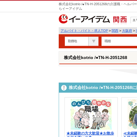
株式会社kotrio /●TN-H-2051268の介護職
らイーアイデム
エ
関西
アルバイト・バイト・求人TOP
>
関西
>
大阪府
>
勤務地
職種
株式会社kotrio /●TN-H-2051268
株式会社kotrio /●TN-H-205
★未経験の方大歓迎★お散歩
≪未経験