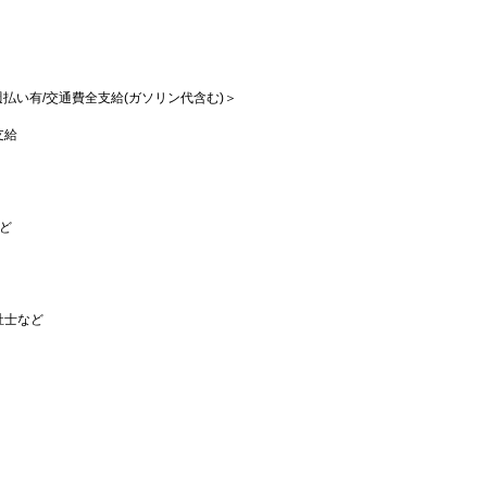
/週払い有/交通費全支給(ガソリン代含む)＞
支給
など
祉士など