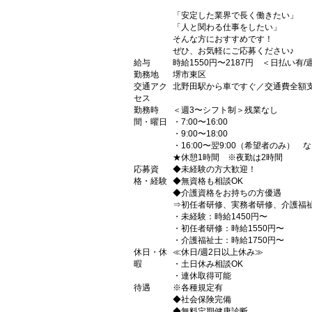
「安定した業界で長く働きたい」
「人と関わる仕事をしたい」
そんな方におすすめです！
ぜひ、お気軽にご応募ください♪
給与
時給1550円〜2187円 ＜日払い有
勤務地
堺市東区
交通アク
北野田駅から車ですぐ／交通費全額
セス
勤務時
＜週3〜シフト制＞残業なし
間・曜日
・7:00〜16:00
・9:00〜18:00
・16:00〜翌9:00（希望者のみ） 
★休憩1時間 ※夜勤は2時間
応募資
◆未経験の方大歓迎！
格・経験
◆無資格も相談OK
◆介護資格をお持ちの方優遇
⇒初任者研修、実務者研修、介護福
・未経験：時給1450円〜
・初任者研修：時給1550円〜
・介護福祉士：時給1750円〜
休日・休
≪休日/週2日以上休み≫
暇
・土日休み相談OK
・連休取得可能
待遇
※各種規定有
◆社会保険完備
◆無料定期健康診断