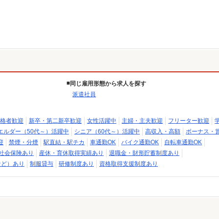
同じ雇用形態から求人を探す
派遣社員
格者歓迎
新卒・第二新卒歓迎
女性活躍中
主婦・主夫歓迎
フリーター歓迎
エルダー（50代～）活躍中
シニア（60代～）活躍中
高収入・高額
ボーナス・
迎
禁煙・分煙
駅直結・駅チカ
車通勤OK
バイク通勤OK
自転車通勤OK
社会保険あり
産休・育休取得実績あり
退職金・財形貯蓄制度あり
など）あり
制服貸与
研修制度あり
資格取得支援制度あり