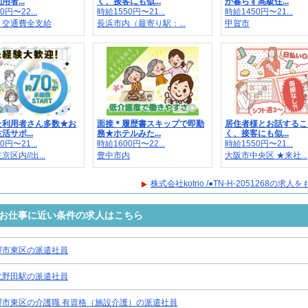
者...
く、接客にも似...
が暮らす高級住...
0円〜22...
時給1550円〜21...
時給1450円〜21...
＊交通費全支給
長浜市内（最寄り駅：...
甲賀市
た利用者さん多数★お
面接＊履歴書スキップで即勤
居住者様とお話するこ
活サポ...
務★ホテルみた...
く、接客にも似...
0円〜21...
時給1600円〜22...
時給1550円〜21...
区内//出...
豊中市内
大阪市中央区 ★来社...
株式会社kotrio /●TN-H-2051268の求
1268のお仕事に近い条件の求人はこちら
堺市東区の派遣社員
北野田駅の派遣社員
堺市東区の介護職 有資格（施設介護）の派遣社員