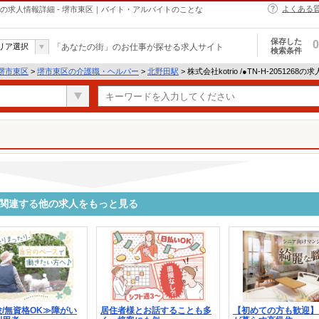
よくある
・ヘルパーの求人情報詳細 - 堺市東区｜バイト・アルバイトのことな
保存した
0
リア選択
「あなたの街」のお仕事が探せる求人サイト
検索条件
堺市東区
>
堺市東区の介護職・ヘルパー
>
北野田駅
> 株式会社kotrio /●TN-H-2051268
1268に関連する他の求人をもっと見る
/無資格OK≫障がい
居住者様とお話することも多
【初めての方も歓迎】