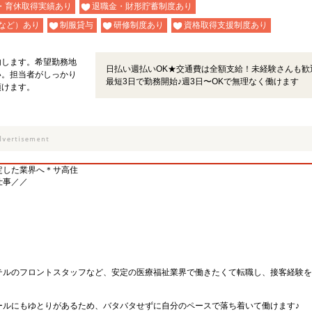
・育休取得実績あり
退職金・財形貯蓄制度あり
など）あり
制服貸与
研修制度あり
資格取得支援制度あり
内します。希望勤務地
日払い週払いOK★交通費は全額支給！未経験さんも歓
い。担当者がしっかり
最短3日で勤務開始♪週3日〜OKで無理なく働けます
頂けます。
定した業界へ＊サ高住
仕事／／
テルのフロントスタッフなど、安定の医療福祉業界で働きたくて転職し、接客経験を
ールにもゆとりがあるため、バタバタせずに自分のペースで落ち着いて働けます♪