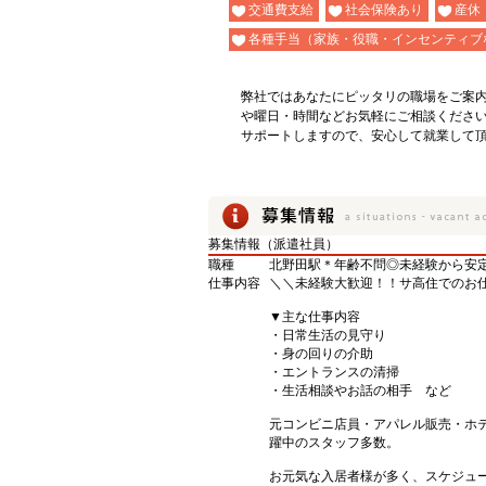
交通費支給
社会保険あり
産休
各種手当（家族・役職・インセンティブ
弊社ではあなたにピッタリの職場をご案
や曜日・時間などお気軽にご相談くださ
サポートしますので、安心して就業して
募集情報（派遣社員）
職種
北野田駅＊年齢不問◎未経験から安
仕事内容
＼＼未経験大歓迎！！サ高住でのお
▼主な仕事内容
・日常生活の見守り
・身の回りの介助
・エントランスの清掃
・生活相談やお話の相手 など
元コンビニ店員・アパレル販売・ホ
躍中のスタッフ多数。
お元気な入居者様が多く、スケジュ