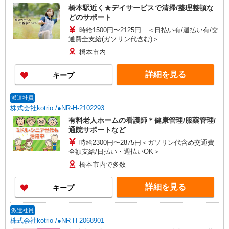
橋本駅近く★デイサービスで清掃/整理整頓な
どのサポート
時給1500円〜2125円 ＜日払い有/週払い有/交
通費全支給(ガソリン代含む)＞
橋本市内
詳細を見る
キープ
派遣社員
株式会社kotrio /●NR-H-2102293
有料老人ホームの看護師＊健康管理/服薬管理/
通院サポートなど
時給2300円〜2875円＜ガソリン代含め交通費
全額支給/日払い・週払いOK＞
橋本市内で多数
詳細を見る
キープ
派遣社員
株式会社kotrio /●NR-H-2068901