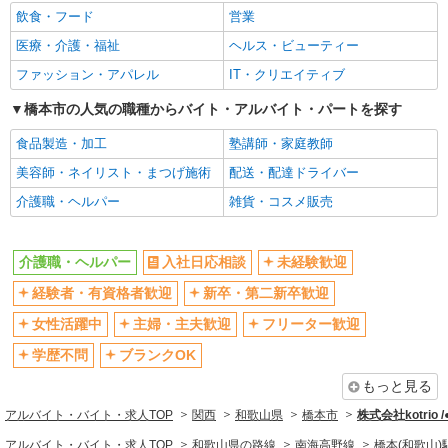
飲食・フード
営業
フリーター歓迎
学歴不問
医療・介護・福祉
ヘルス・ビューティー
ブランクOK
ミドル（40代～）活躍中
ファッション・アパレル
IT・クリエイティブ
エルダー（50代～）活躍中
シニア（60代～）活躍中
高収入・高額
橋本市の人気の職種からバイト・アルバイト・パートを探す
ボーナス・賞与あり
昇給あり
完全週休2日制
食品製造・加工
塾講師・家庭教師
フルタイム歓迎
禁煙・分煙
美容師・ネイリスト・まつげ施術
配送・配達ドライバー
駅直結・駅チカ
車通勤OK
介護職・ヘルパー
雑貨・コスメ販売
バイク通勤OK
自転車通勤OK
残業少なめ（月20h未満）
交通費支給
介護職・ヘルパー
入社日応相談
未経験歓迎
社会保険あり
産休・育休取得実績あり
経験者・有資格者歓迎
新卒・第二新卒歓迎
退職金・財形貯蓄制度あり
各種手当（家族・役職・インセン
女性活躍中
主婦・主夫歓迎
フリーター歓迎
ティブなど）あり
学歴不問
ブランクOK
制服貸与
研修制度あり
もっと見る
資格取得支援制度あり
アルバイト・バイト・求人TOP
関西
和歌山県
橋本市
株式会社kotrio 
同じ職種から求人を探す
アルバイト・バイト・求人TOP
和歌山県の路線
南海高野線
橋本(和歌山)