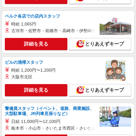
サポートなど
時給1500円〜2125円 ＜日払い有/週払い有/交
ベルク各店での店内スタッフ
通費全支給(ガソリン代含む)＞
橋本市内で多数
時給 1,065円
古河市・佐野市・前橋市・高崎市・伊勢崎市・太田市・館林市・
詳細を見る
キープ
詳細を見る
とりあえずキープ
派遣社員
株式会社kotrio /●NR-H-1882003
ビルの清掃スタッフ
高野口駅★ゆったりサ高住スタッフ★清掃/見
回りなど◎日払いOK
時給 1,200円〜1,200円
大阪市北区
時給1500円〜2125円 ＜日払い有/週払い有/交
通費全支給(ガソリン代含む)＞
詳細を見る
とりあえずキープ
橋本市内で多数
詳細を見る
キープ
警備員スタッフ（イベント、道路、商業施設、
大型駐車場、JR列車見張りなど）
派遣社員
日給 11,000円〜12,100円
株式会社kotrio /●NR-H-2102329
栃木市・小山市・さいたま市西区・さいたま市岩槻区・久喜市・
＼日払いも選べる／橋本市＊サ高住STAFF募