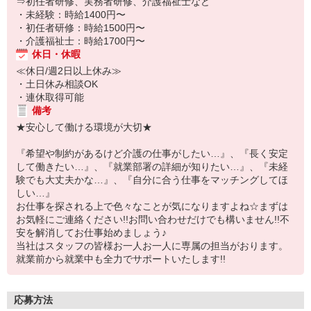
⇒初任者研修、実務者研修、介護福祉士など
・未経験：時給1400円〜
・初任者研修：時給1500円〜
・介護福祉士：時給1700円〜
休日・休暇
≪休日/週2日以上休み≫
・土日休み相談OK
・連休取得可能
備考
★安心して働ける環境が大切★
『希望や制約があるけど介護の仕事がしたい…』、『長く安定
して働きたい…』、『就業部署の詳細が知りたい…』、『未経
験でも大丈夫かな…』、『自分に合う仕事をマッチングしてほ
しい…』
お仕事を探される上で色々なことが気になりますよね☆まずは
お気軽にご連絡ください!!お問い合わせだけでも構いません!!不
安を解消してお仕事始めましょう♪
当社はスタッフの皆様お一人お一人に専属の担当がおります。
就業前から就業中も全力でサポートいたします!!
応募方法