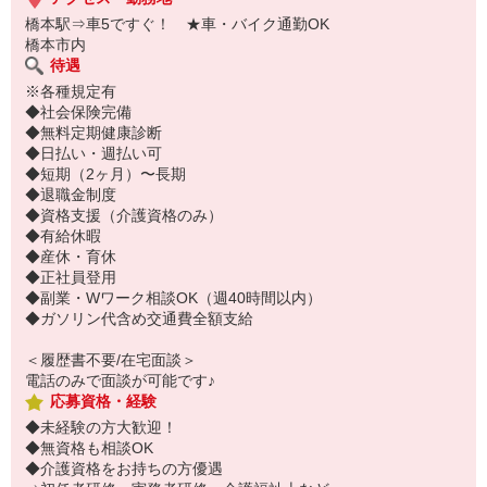
橋本駅⇒車5ですぐ！ ★車・バイク通勤OK
橋本市内
待遇
※各種規定有
◆社会保険完備
◆無料定期健康診断
◆日払い・週払い可
◆短期（2ヶ月）〜長期
◆退職金制度
◆資格支援（介護資格のみ）
◆有給休暇
◆産休・育休
◆正社員登用
◆副業・Wワーク相談OK（週40時間以内）
◆ガソリン代含め交通費全額支給
＜履歴書不要/在宅面談＞
電話のみで面談が可能です♪
応募資格・経験
◆未経験の方大歓迎！
◆無資格も相談OK
◆介護資格をお持ちの方優遇