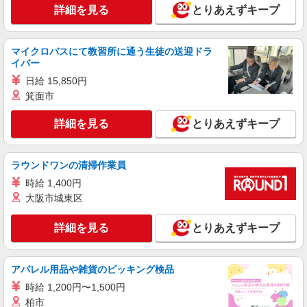
集
詳細を見る
とりあえずキープ
時給1500円〜2150円 ＜日払い有/週払い有/交
通費全支給(ガソリン代含む)＞
橋本市内
マイクロバスにて教習所に通う生徒の送迎ドラ
イバー
詳細を見る
キープ
日給 15,850円
箕面市
派遣社員
株式会社kotrio /●NR-H-1882786
詳細を見る
とりあえずキープ
紀伊山田駅すぐ⇒キレイな病院で介護補助/事
務作業など
ラウンドワンの清掃作業員
時給1500円〜2125円 ＜日払い有/週払い有/交
通費全支給(ガソリン代含む)＞
時給 1,400円
大阪市城東区
橋本市 ★面接なし
詳細を見る
とりあえずキープ
詳細を見る
キープ
派遣社員
アパレル用品や雑貨のピッキング検品
株式会社kotrio /●NR-H-2100695
時給 1,200円〜1,500円
橋本市！看護助手で未経験から病院デビュー♪
柏市
シーツ交換など☆