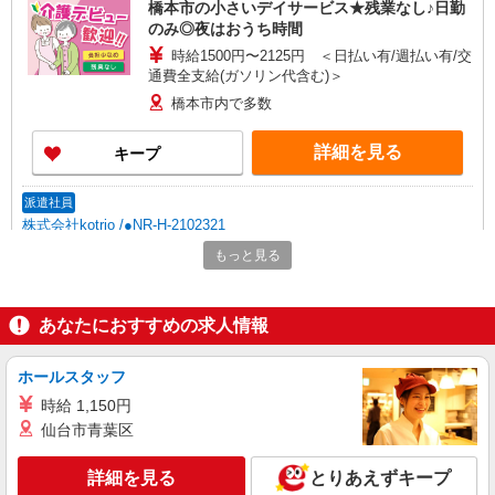
橋本市の小さいデイサービス★残業なし♪日勤
のみ◎夜はおうち時間
時給1500円〜2125円 ＜日払い有/週払い有/交
通費全支給(ガソリン代含む)＞
橋本市内で多数
詳細を見る
キープ
派遣社員
株式会社kotrio /●NR-H-2102321
夕方までのデイサービス☆車の運転できる方優
もっと見る
遇【橋本市】
時給1500円〜2125円 ＜日払い有/週払い有/交
通費全支給(ガソリン代含む)＞
あなたにおすすめの求人情報
橋本市内で多数
ホールスタッフ
詳細を見る
キープ
時給 1,150円
仙台市青葉区
派遣社員
株式会社kotrio /●NR-H-2067311
詳細を見る
とりあえずキープ
橋本市/未経験OK★誰かの支えになれる人に！