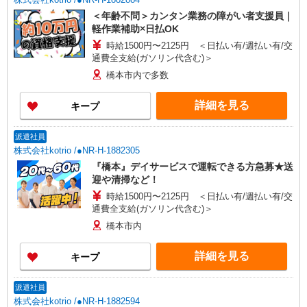
＜年齢不問＞カンタン業務の障がい者支援員｜
軽作業補助×日払OK
時給1500円〜2125円 ＜日払い有/週払い有/交
通費全支給(ガソリン代含む)＞
橋本市内で多数
詳細を見る
キープ
派遣社員
株式会社kotrio /●NR-H-1882305
『橋本』デイサービスで運転できる方急募★送
迎や清掃など！
時給1500円〜2125円 ＜日払い有/週払い有/交
通費全支給(ガソリン代含む)＞
橋本市内
詳細を見る
キープ
派遣社員
株式会社kotrio /●NR-H-1882594