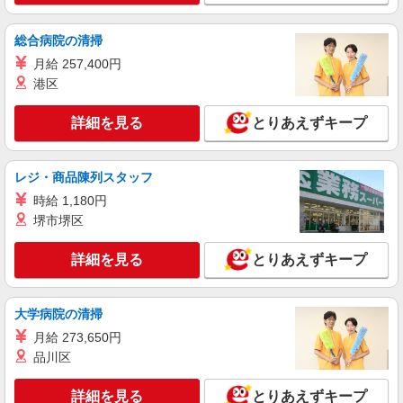
グルホの世話人♪
時給1500円〜2125円 ＜日払い有/週払い有/交
総合病院の清掃
通費全支給(ガソリン代含む)＞
月給 257,400円
橋本市内
港区
詳細を見る
キープ
詳細を見る
とりあえずキープ
派遣社員
株式会社kotrio /●NR-H-1882592
レジ・商品陳列スタッフ
紀伊山田駅近く★デイサービスで清掃/整理整
時給 1,180円
頓などのサポート
堺市堺区
時給1500円〜2125円 ＜日払い有/週払い有/交
通費全支給(ガソリン代含む)＞
詳細を見る
とりあえずキープ
橋本市 ★面接なし
大学病院の清掃
詳細を見る
キープ
月給 273,650円
派遣社員
品川区
株式会社kotrio /●NR-H-2067049
橋本市≫家庭的でこぢんまりしたグルホ＊家事
詳細を見る
とりあえずキープ