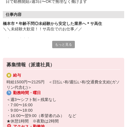
日で勤務開始♪週3日〜OKで無理なく働けます
仕事内容
橋本市＊年齢不問◎未経験から安定した業界へ＊サ高住
＼＼未経験大歓迎！！サ高住でのお仕事／／
▼主な仕事内容
もっと見る
・日常生活の見守り
・身の回りの介助
・エントランスの清掃
・生活相談やお話の相手 など
募集情報（派遣社員）
元コンビニ店員・アパレル販売・ホテルのフロントスタッフなど、
給与
安定の医療福祉業界で働きたくて転職し、接客経験を活かして活躍
時給1500円〜2125円 ＜日払い有/週払い有/交通費全支給(ガソ
中のスタッフ多数。
リン代含む)＞
勤務時間・曜日
お元気な入居者様が多く、スケジュールにもゆとりがあるため、バ
タバタせずに自分のペースで落ち着いて働けます♪
＜週3〜シフト制＞残業なし
・7:00〜16:00
「安定した業界で長く働きたい」
・9:00〜18:00
「人と関わる仕事をしたい」
・16:00〜翌9:00（希望者のみ） など
そんな方におすすめです！
★休憩1時間 ※夜勤は2時間
ぜひ、お気軽にご応募ください♪
アクセス・勤務地