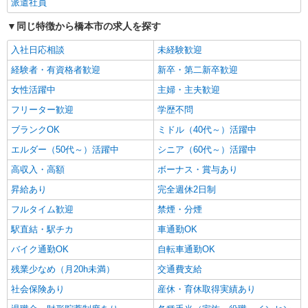
時給1500円〜2125円 ＜日払い有/週払い有/交
派遣社員
通費全支給(ガソリン代含む)＞
同じ特徴から橋本市の求人を探す
橋本市 ★面接なし
入社日応相談
未経験歓迎
詳細を見る
キープ
経験者・有資格者歓迎
新卒・第二新卒歓迎
女性活躍中
主婦・主夫歓迎
フリーター歓迎
学歴不問
ブランクOK
ミドル（40代～）活躍中
エルダー（50代～）活躍中
シニア（60代～）活躍中
高収入・高額
ボーナス・賞与あり
昇給あり
完全週休2日制
フルタイム歓迎
禁煙・分煙
駅直結・駅チカ
車通勤OK
バイク通勤OK
自転車通勤OK
残業少なめ（月20h未満）
交通費支給
社会保険あり
産休・育休取得実績あり