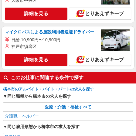
大阪市中央区
時給1500円〜2125円 ＜日払い有/週払い有/交
通費全支給(ガソリン代含む)＞
詳細を見る
とりあえずキープ
橋本市内で多数
詳細を見る
キープ
マイクロバスによる施設利用者送迎ドライバー
日給 10,900円〜10,900円
派遣社員
神戸市須磨区
株式会社kotrio /●NR-H-2020511
橋本市★未経験OKの人間関係に悩まない職場
詳細を見る
とりあえずキープ
へ★サ高住スタッフ
時給1500円〜2125円 ＜日払い有/週払い有/交
通費全支給(ガソリン代含む)＞
このお仕事に関連する条件で探す
橋本市内
橋本市のアルバイト・バイト・パートの求人を探す
同じ職種から橋本市の求人を探す
詳細を見る
キープ
医療・介護・福祉すべて
派遣社員
介護職・ヘルパー
株式会社kotrio /●NR-H-2067934
橋本市｜まずは送迎業務で活躍しよう◎デイサ
同じ雇用形態から橋本市の求人を探す
ービスSTAFF