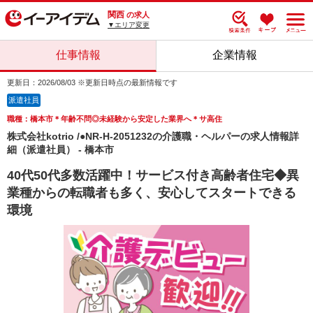
関西
の求人
▼エリア変更
仕事情報
企業情報
更新日：2026/08/03 ※更新日時点の最新情報です
派遣社員
職種：橋本市＊年齢不問◎未経験から安定した業界へ＊サ高住
株式会社kotrio /●NR-H-2051232の介護職・ヘルパーの求人情報詳
細（派遣社員） - 橋本市
40代50代多数活躍中！サービス付き高齢者住宅◆異
業種からの転職者も多く、安心してスタートできる
環境