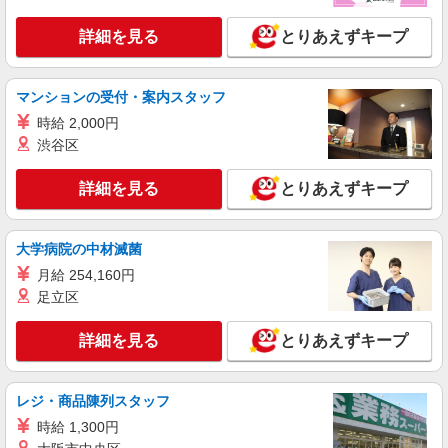
時給1500円〜2125円 ＜日払い有/週払い有/交
詳細を見る
とりあえずキープ
通費全支給(ガソリン代含む)＞
橋本市内
マンションの受付・案内スタッフ
詳細を見る
キープ
時給 2,000円
渋谷区
派遣社員
株式会社kotrio /●NR-H-2102242
詳細を見る
とりあえずキープ
【年齢不問】橋本市の小規模デイサービス＊資
格経験不問
時給1500円〜2125円 ＜日払い有/週払い有/交
大学病院の中材滅菌
通費全支給(ガソリン代含む)＞
月給 254,160円
橋本市 ★面接なし
足立区
詳細を見る
キープ
詳細を見る
とりあえずキープ
派遣社員
株式会社kotrio /●NR-H-2068449
レジ・商品陳列スタッフ
≪橋本市≫介護の現場で心を燃やせ！！！デイ
時給 1,300円
サービスSTAFF