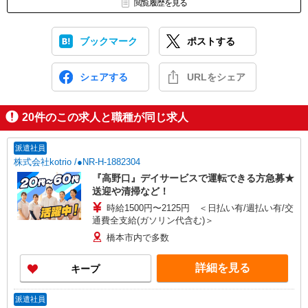
閲覧履歴を見る
ブックマーク
ポストする
シェアする
URLをシェア
20
件のこの求人と職種が同じ求人
派遣社員
株式会社kotrio /●NR-H-1882304
『高野口』デイサービスで運転できる方急募★
送迎や清掃など！
時給1500円〜2125円 ＜日払い有/週払い有/交
通費全支給(ガソリン代含む)＞
橋本市内で多数
詳細を見る
キープ
派遣社員