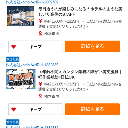
株式会社kotrio /●NR-H-2009789
毎日通うのが楽しみになる＊ホテルのような美
しいサ高住のSTAFF
時給1500円〜2125円 ＜日払い有/週払い有/交
通費全支給(ガソリン代含む)＞
橋本市内
詳細を見る
キープ
派遣社員
株式会社kotrio /●NR-H-1882885
＜年齢不問＞カンタン業務の障がい者支援員｜
軽作業補助×日払OK
時給1500円〜2125円 ＜日払い有/週払い有/交
通費全支給(ガソリン代含む)＞
橋本市内
詳細を見る
キープ
派遣社員
株式会社kotrio /●NR-H-1882884