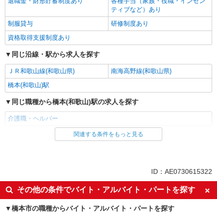
退職金・財形貯蓄制度あり
各種手当（家族・役職・インセン
ティブなど）あり
制服貸与
研修制度あり
資格取得支援制度あり
同じ沿線・駅から求人を探す
ＪＲ和歌山線(和歌山県)
南海高野線(和歌山県)
橋本(和歌山)駅
同じ職種から橋本(和歌山)駅の求人を探す
介護職・ヘルパー
関連する条件をもっと見る
同じ雇用形態から橋本(和歌山)駅の求人を探す
派遣社員
同じ特徴から橋本(和歌山)駅の求人を探す
ID：AE0730615322
入社日応相談
未経験歓迎
その他の条件でバイト・アルバイト・パートを探す
経験者・有資格者歓迎
新卒・第二新卒歓迎
橋本市の職種からバイト・アルバイト・パートを探す
女性活躍中
主婦・主夫歓迎