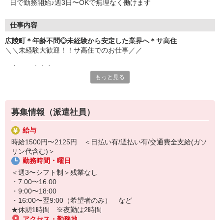
日で勤務開始♪週3日〜OKで無理なく働けます
仕事内容
広陵町＊年齢不問◎未経験から安定した業界へ＊サ高住
＼＼未経験大歓迎！！サ高住でのお仕事／／
▼主な仕事内容
もっと見る
・日常生活の見守り
・身の回りの介助
・エントランスの清掃
・生活相談やお話の相手 など
募集情報（派遣社員）
元コンビニ店員・アパレル販売・ホテルのフロントスタッフなど、
給与
安定の医療福祉業界で働きたくて転職し、接客経験を活かして活躍
時給1500円〜2125円 ＜日払い有/週払い有/交通費全支給(ガソ
中のスタッフ多数。
リン代含む)＞
勤務時間・曜日
お元気な入居者様が多く、スケジュールにもゆとりがあるため、バ
タバタせずに自分のペースで落ち着いて働けます♪
＜週3〜シフト制＞残業なし
・7:00〜16:00
「安定した業界で長く働きたい」
・9:00〜18:00
「人と関わる仕事をしたい」
・16:00〜翌9:00（希望者のみ） など
そんな方におすすめです！
★休憩1時間 ※夜勤は2時間
ぜひ、お気軽にご応募ください♪
アクセス・勤務地