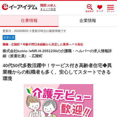
関西
の求人
▼エリア変更
仕事情報
企業情報
更新日：2026/08/03 ※更新日時点の最新情報です
派遣社員
職種：広陵町＊年齢不問◎未経験から安定した業界へ＊サ高住
株式会社kotrio /●NR-H-2051230の介護職・ヘルパーの求人情報詳
細（派遣社員） - 広陵町
40代50代多数活躍中！サービス付き高齢者住宅◆異
業種からの転職者も多く、安心してスタートできる
環境