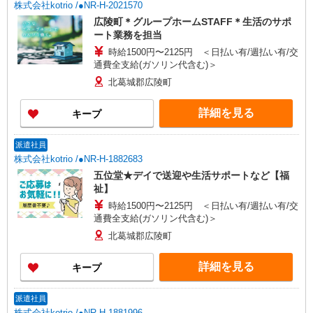
株式会社kotrio /●NR-H-2021570
広陵町＊グループホームSTAFF＊生活のサポ
ート業務を担当
時給1500円〜2125円 ＜日払い有/週払い有/交
通費全支給(ガソリン代含む)＞
北葛城郡広陵町
詳細を見る
キープ
派遣社員
株式会社kotrio /●NR-H-1882683
五位堂★デイで送迎や生活サポートなど【福
祉】
時給1500円〜2125円 ＜日払い有/週払い有/交
通費全支給(ガソリン代含む)＞
北葛城郡広陵町
詳細を見る
キープ
派遣社員
株式会社kotrio /●NR-H-1881996