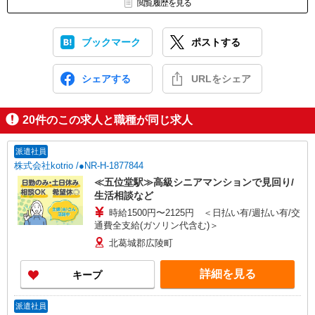
閲覧履歴を見る
ブックマーク
ポストする
シェアする
URLをシェア
20
件のこの求人と職種が同じ求人
派遣社員
株式会社kotrio /●NR-H-1877844
≪五位堂駅≫高級シニアマンションで見回り/
生活相談など
時給1500円〜2125円 ＜日払い有/週払い有/交
通費全支給(ガソリン代含む)＞
北葛城郡広陵町
詳細を見る
キープ
派遣社員