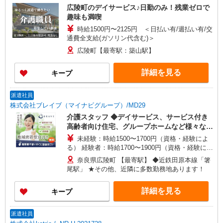
広陵町のデイサービス♪日勤のみ！残業ゼロで
趣味も満喫
時給1500円〜2125円 ＜日払い有/週払い有/交
通費全支給(ガソリン代含む)＞
広陵町【最寄駅：築山駅】
詳細を見る
キープ
派遣社員
株式会社ブレイブ（マイナビグループ）/MD29
介護スタッフ ◆デイサービス、サービス付き
高齢者向け住宅、グループホームなど様々な勤
務先から選べます。
未経験：時給1500〜1700円（資格・経験によ
る） 経験者：時給1700〜1900円（資格・経験によ
る） ◎月収例 時給1900円×1日8時間×22日（週5
奈良県広陵町 【最寄駅】 ◆近鉄田原本線「箸
日）＝33万4400円 ◆昇給あり ◆支払い方法 ※日
尾駅」 ★その他、近隣に多数勤務地あります！
払い/週払い/月払い対応も可能です。詳しくは面談
時にご相談ください。 ◆交通費：別途全額支給 ※
詳細を見る
キープ
当社規定あり
派遣社員