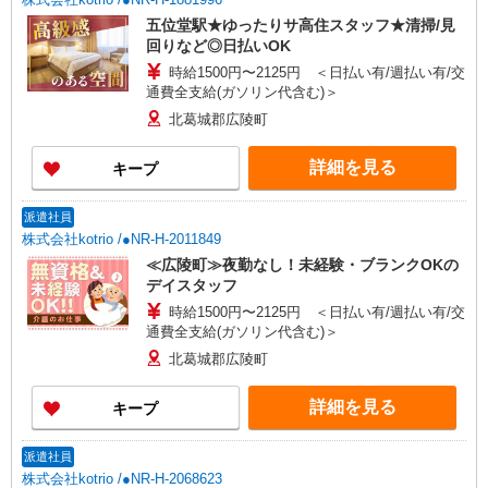
五位堂駅★ゆったりサ高住スタッフ★清掃/見
回りなど◎日払いOK
時給1500円〜2125円 ＜日払い有/週払い有/交
通費全支給(ガソリン代含む)＞
北葛城郡広陵町
詳細を見る
キープ
派遣社員
株式会社kotrio /●NR-H-2011849
≪広陵町≫夜勤なし！未経験・ブランクOKの
デイスタッフ
時給1500円〜2125円 ＜日払い有/週払い有/交
通費全支給(ガソリン代含む)＞
北葛城郡広陵町
詳細を見る
キープ
派遣社員
株式会社kotrio /●NR-H-2068623