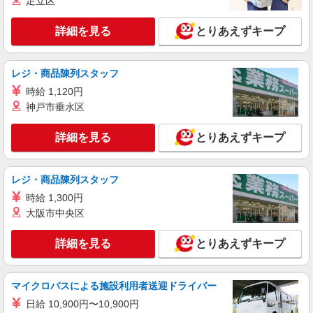
足立区
時給1500円〜2125円 ＜日払い有/週払い有/交
通費全支給(ガソリン代含む)＞
詳細を見る
とりあえずキープ
北葛城郡広陵町
詳細を見る
キープ
レジ・商品陳列スタッフ
時給 1,120円
派遣社員
神戸市垂水区
株式会社kotrio /●NR-H-2068687
＼収入アップを全面サポート／小規模デイ
詳細を見る
とりあえずキープ
STAFF｜資格支援制度あり
時給1500円〜2125円 ＜日払い有/週払い有/交
通費全支給(ガソリン代含む)＞
レジ・商品陳列スタッフ
北葛城郡広陵町
時給 1,300円
大阪市中央区
詳細を見る
キープ
詳細を見る
とりあえずキープ
派遣社員
株式会社kotrio /●NR-H-1882878
＜年齢不問＞カンタン業務の障がい者支援員｜
マイクロバスによる施設利用者送迎ドライバー
軽作業補助×日払OK
日給 10,900円〜10,900円