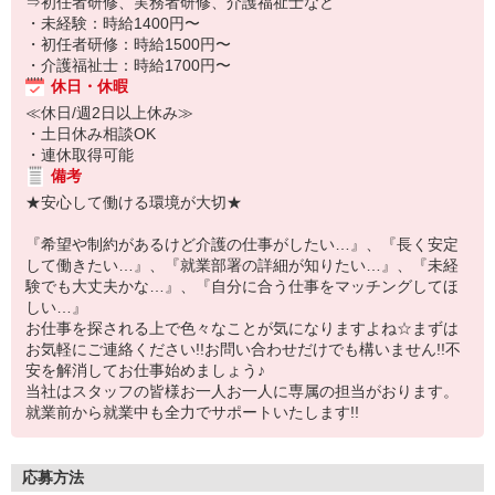
⇒初任者研修、実務者研修、介護福祉士など
・未経験：時給1400円〜
・初任者研修：時給1500円〜
・介護福祉士：時給1700円〜
休日・休暇
≪休日/週2日以上休み≫
・土日休み相談OK
・連休取得可能
備考
★安心して働ける環境が大切★
『希望や制約があるけど介護の仕事がしたい…』、『長く安定
して働きたい…』、『就業部署の詳細が知りたい…』、『未経
験でも大丈夫かな…』、『自分に合う仕事をマッチングしてほ
しい…』
お仕事を探される上で色々なことが気になりますよね☆まずは
お気軽にご連絡ください!!お問い合わせだけでも構いません!!不
安を解消してお仕事始めましょう♪
当社はスタッフの皆様お一人お一人に専属の担当がおります。
就業前から就業中も全力でサポートいたします!!
応募方法