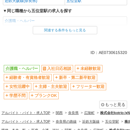
近鉄大阪線(奈良県)
五位堂駅
同じ職種から五位堂駅の求人を探す
介護職・ヘルパー
関連する条件をもっと見る
同じ雇用形態から五位堂駅の求人を探す
派遣社員
同じ特徴から五位堂駅の求人を探す
ID：AE0730615320
入社日応相談
未経験歓迎
介護職・ヘルパー
入社日応相談
未経験歓迎
経験者・有資格者歓迎
新卒・第二新卒歓迎
経験者・有資格者歓迎
新卒・第二新卒歓迎
女性活躍中
主婦・主夫歓迎
フリーター歓迎
学歴不問
女性活躍中
主婦・主夫歓迎
フリーター歓迎
ブランクOK
ミドル（40代～）活躍中
学歴不問
ブランクOK
エルダー（50代～）活躍中
シニア（60代～）活躍中
もっと見る
高収入・高額
ボーナス・賞与あり
アルバイト・バイト・求人TOP
関西
奈良県
広陵町
株式会社kotrio /
昇給あり
完全週休2日制
アルバイト・バイト・求人TOP
奈良県の路線
近鉄大阪線
五位堂駅
株式
フルタイム歓迎
禁煙・分煙