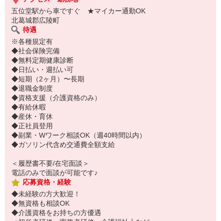
五位堂駅から車ですぐ ★マイカー通勤OK
北葛城郡広陵町
待遇
※各種規定有
◆社会保険完備
◆無料定期健康診断
◆日払い・週払い可
◆短期（2ヶ月）〜長期
◆退職金制度
◆資格支援（介護資格のみ）
◆有給休暇
◆産休・育休
◆正社員登用
◆副業・Wワーク相談OK（週40時間以内）
◆ガソリン代含め交通費全額支給
＜履歴書不要/在宅面談＞
電話のみで面談が可能です♪
応募資格・経験
◆未経験の方大歓迎！
◆無資格も相談OK
◆介護資格をお持ちの方優遇