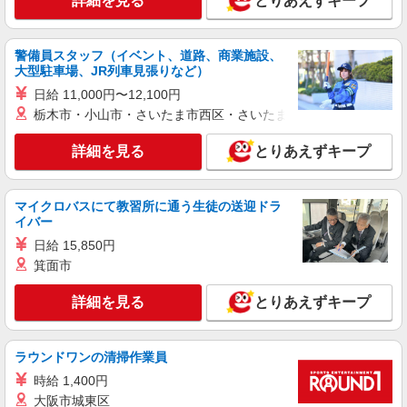
詳細を見る
とりあえずキープ
広陵町＊グループホームSTAFF＊経験不問◎
日収1.2万円も可
時給1500円〜2125円 ＜日払い有/週払い有/交
警備員スタッフ（イベント、道路、商業施設、
通費全支給(ガソリン代含む)＞
大型駐車場、JR列車見張りなど）
北葛城郡広陵町
日給 11,000円〜12,100円
栃木市・小山市・さいたま市西区・さいたま市岩槻区・久喜市・
詳細を見る
キープ
詳細を見る
とりあえずキープ
派遣社員
株式会社kotrio /●NR-H-2068892
広陵町の小さいデイサービス★残業なし♪日勤
マイクロバスにて教習所に通う生徒の送迎ドラ
のみ◎夜はおうち時間
イバー
時給1500円〜2125円 ＜日払い有/週払い有/交
日給 15,850円
通費全支給(ガソリン代含む)＞
箕面市
広陵町【最寄駅：築山駅】
詳細を見る
とりあえずキープ
詳細を見る
キープ
ラウンドワンの清掃作業員
派遣社員
株式会社kotrio /●NR-H-1882684
時給 1,400円
大阪市城東区
築山★デイで送迎や生活サポートなど【福祉】