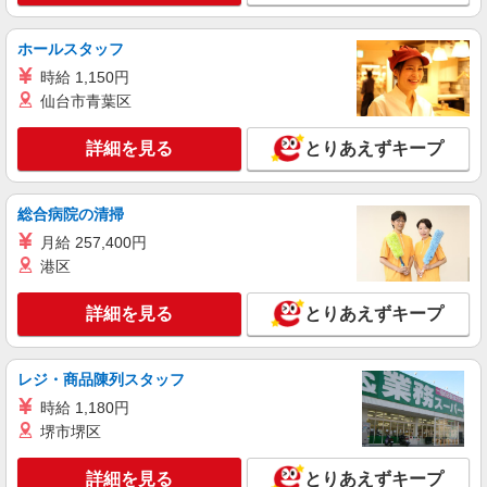
タイパ最強！希望の働き方が叶う有料住宅のス
タッフ★＠広陵町
ホールスタッフ
時給1500円〜2125円 ＜日払い有/週払い有/交
時給 1,150円
通費全支給(ガソリン代含む)＞
仙台市青葉区
北葛城郡広陵町
詳細を見る
とりあえずキープ
詳細を見る
キープ
派遣社員
総合病院の清掃
株式会社kotrio /●NR-H-1882780
月給 257,400円
五位堂駅すぐ⇒キレイな病院で介護補助/事務
港区
作業など
時給1500円〜2125円 ＜日払い有/週払い有/交
詳細を見る
とりあえずキープ
通費全支給(ガソリン代含む)＞
北葛城郡広陵町
レジ・商品陳列スタッフ
詳細を見る
キープ
時給 1,180円
堺市堺区
派遣社員
株式会社kotrio /●NR-H-2009787
詳細を見る
とりあえずキープ