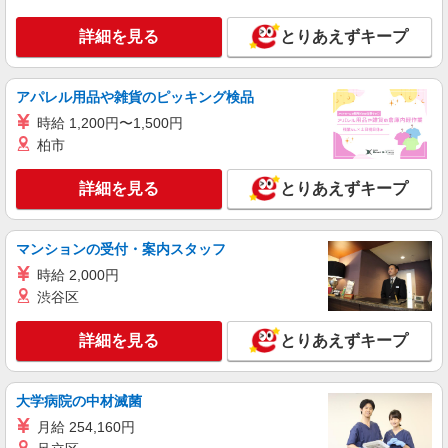
時給1500円〜2125円 ＜日払い有/週払い有/交
詳細を見る
通費全支給(ガソリン代含む)＞
とりあえずキープ
広陵町【最寄駅：築山駅】
アパレル用品や雑貨のピッキング検品
詳細を見る
キープ
時給 1,200円〜1,500円
柏市
派遣社員
株式会社kotrio /●NR-H-1882781
詳細を見る
とりあえずキープ
築山駅すぐ⇒キレイな病院で介護補助/事務作
業など
時給1500円〜2125円 ＜日払い有/週払い有/交
マンションの受付・案内スタッフ
通費全支給(ガソリン代含む)＞
時給 2,000円
広陵町【最寄駅：築山駅】
渋谷区
詳細を見る
キープ
詳細を見る
とりあえずキープ
派遣社員
株式会社kotrio /●NR-H-2009547
大学病院の中材滅菌
向かう先は、笑顔の待つ場所！デイサービスの
月給 254,160円
サポート＆送迎STAFF