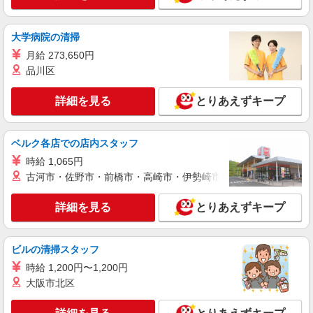
毎日通うのが楽しみになる＊ホテルのような美
しいサ高住のSTAFF
大学病院の清掃
時給1500円〜2125円 ＜日払い有/週払い有/交
通費全支給(ガソリン代含む)＞
月給 273,650円
北葛城郡広陵町
品川区
詳細を見る
キープ
詳細を見る
とりあえずキープ
派遣社員
ベルク各店での店内スタッフ
株式会社kotrio /●NR-H-2067931
広陵町｜まずは送迎業務で活躍しよう◎デイサ
時給 1,065円
ービスSTAFF
古河市・佐野市・前橋市・高崎市・伊勢崎市・太田市・館林市・
時給1500円〜2125円 ＜日払い有/週払い有/交
通費全支給(ガソリン代含む)＞
詳細を見る
とりあえずキープ
北葛城郡広陵町
ビルの清掃スタッフ
詳細を見る
キープ
時給 1,200円〜1,200円
大阪市北区
派遣社員
株式会社kotrio /●NR-H-2066851