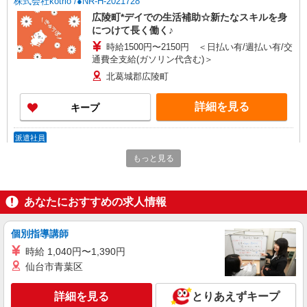
株式会社kotrio /●NR-H-2021728
広陵町*デイでの生活補助☆新たなスキルを身
につけて長く働く♪
時給1500円〜2150円 ＜日払い有/週払い有/交
通費全支給(ガソリン代含む)＞
北葛城郡広陵町
詳細を見る
キープ
派遣社員
株式会社kotrio /●NR-H-2028475
もっと見る
≪広陵町≫日勤のみ＆残業ナシ！お迎えに間に
合うデイサービス
時給1500円〜2125円 ＜日払い有/週払い有/交
あなたにおすすめの求人情報
通費全支給(ガソリン代含む)＞
北葛城郡広陵町
個別指導講師
時給 1,040円〜1,390円
詳細を見る
キープ
仙台市青葉区
派遣社員
詳細を見る
とりあえずキープ
株式会社kotrio /●NR-H-2051088