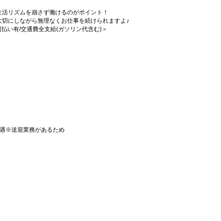
生活リズムを崩さず働けるのがポイント！
大切にしながら無理なくお仕事を続けられますよ♪
/週払い有/交通費全支給(ガソリン代含む)＞
優遇※送迎業務があるため