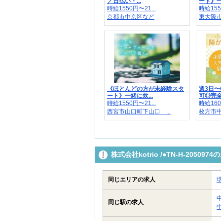
／日払い・...
ート》一
時給1550円〜21...
時給155
京都市中京区など
東大阪
《ほとんどの方が未経験スタ
週3日〜
ート》一緒に炊...
可◎完全日
時給1550円〜21...
時給160
西宮市山口町下山口 ...
枚方市中
株式会社kotrio /●TN-H-205
同じエリアの求人
同じ駅の求人