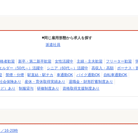
同じ雇用形態から求人を探す
派遣社員
格者歓迎
新卒・第二新卒歓迎
女性活躍中
主婦・主夫歓迎
フリーター歓迎
エルダー（50代～）活躍中
シニア（60代～）活躍中
高収入・高額
ボーナス・
迎
禁煙・分煙
駅直結・駅チカ
車通勤OK
バイク通勤OK
自転車通勤OK
社会保険あり
産休・育休取得実績あり
退職金・財形貯蓄制度あり
など）あり
制服貸与
研修制度あり
資格取得支援制度あり
16-20時