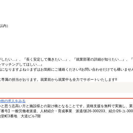
間以内）
がしたい…』、『長く安定して働きたい…』、『就業部署の詳細が知りたい…』、『
をマッチングしてほしい…』
になりますよね☆まずはお気軽にご連絡ください!!お問い合わせだけでも構いません
専属の担当がおります。就業前から就業中も全力でサポートいたします!!
の他の求人をみる
いと思う志高い方と施設様との架け橋となることです。資格支援を無料で実施し、業
一般労働者派遣、人材紹介・育成事業 派遣/派26-300203、紹介/26-ユ-300
堂町3番地 大道ビル7階