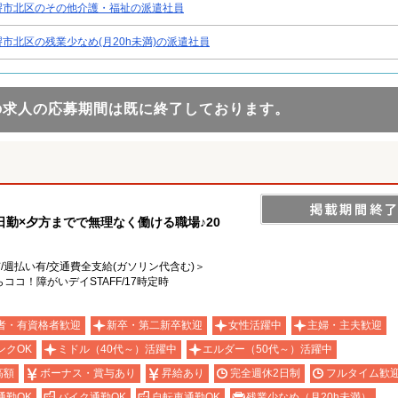
堺市北区のその他介護・福祉の派遣社員
堺市北区の残業少なめ(月20h未満)の派遣社員
の求人の応募期間は既に終了しております。
日勤×夕方までで無理なく働ける職場♪20
有/週払い有/交通費全支給(ガソリン代含む)＞
コ！障がいデイSTAFF/17時定時
者・有資格者歓迎
新卒・第二新卒歓迎
女性活躍中
主婦・主夫歓迎
ンクOK
ミドル（40代～）活躍中
エルダー（50代～）活躍中
高額
ボーナス・賞与あり
昇給あり
完全週休2日制
フルタイム歓
通勤OK
バイク通勤OK
自転車通勤OK
残業少なめ（月20h未満）