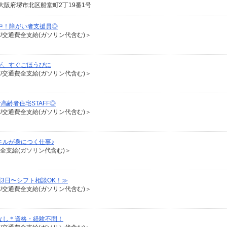
大阪府堺市北区船堂町2丁19番1号
躍中！障がい者支援員◎
有/交通費全支給(ガソリン代含む)＞
が、すぐごほうびに
有/交通費全支給(ガソリン代含む)＞
齢者住宅STAFF◎
有/交通費全支給(ガソリン代含む)＞
キルが身につく仕事♪
費全支給(ガソリン代含む)＞
3日〜シフト相談OK！≫
有/交通費全支給(ガソリン代含む)＞
なし＊資格・経験不問！