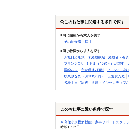
このお仕事に関連する条件で探す
同じ職種から求人を探す
その他介護・福祉
同じ特徴から求人を探す
入社日応相談
未経験歓迎
経験者・有資
ブランクOK
ミドル（40代～）活躍中
昇給あり
完全週休2日制
フルタイム歓
残業少なめ（月20h未満）
交通費支給
各種手当（家族・役職・インセンティブ
このお仕事に近い条件で探す
サ高住小規模多機能／家事サポートスタッフ／
時給1,215円