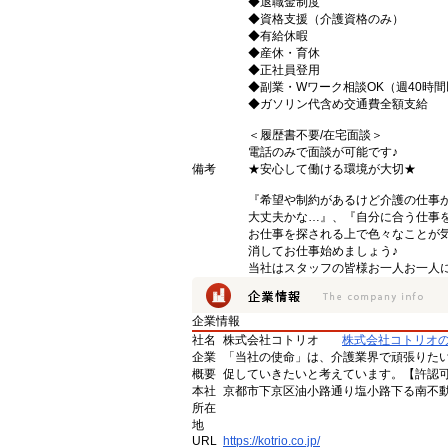
◆退職金制度
◆資格支援（介護資格のみ）
◆有給休暇
◆産休・育休
◆正社員登用
◆副業・Wワーク相談OK（週40時
◆ガソリン代含め交通費全額支給
＜履歴書不要/在宅面談＞
電話のみで面談が可能です♪
備考
★安心して働ける環境が大切★
『希望や制約があるけど介護の仕事
大丈夫かな…』、『自分に合う仕事
お仕事を探される上で色々なことが気
消してお仕事始めましょう♪
当社はスタッフの皆様お一人お一人に
企業情報
社名
株式会社コトリオ
株式会社コトリオ
企業
「当社の使命」は、介護業界で頑張りた
概要
促していきたいと考えています。【許認可番号】
本社
京都市下京区油小路通り塩小路下る南不動
所在
地
URL
https://kotrio.co.jp/