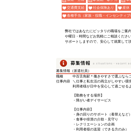
交通費支給
社会保険あり
産休
各種手当（家族・役職・インセンティブ
弊社ではあなたにピッタリの職場をご案
や曜日・時間などお気軽にご相談くださ
サポートしますので、安心して就業して
募集情報（派遣社員）
職種
中百舌鳥駅＊働きやすさで選ぶならココ
仕事内容
＼仕事と私生活の両立がしやすい環
利用者様が日中を安心して過ごせる
【勤務をする場所】
・障がい者デイサービス
【仕事内容】
・身の回りのサポート（着替えなど
・食事や排泄の介助・見守り
・レクリエーションの企画
・利用者様の送迎（できる方のみ）