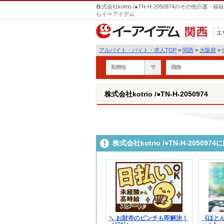
株式会社kotrio /●TN-H-2050974のその他
らイーアイデム
エ
関西
アルバイト・バイト・求人TOP
>
関西
>
大阪府
>
勤務地
職種
株式会社kotrio /●TN-H-2050974
株式会社kotrio /●TN-H-205
＼ お財布のピンチも即解決！
《ほと