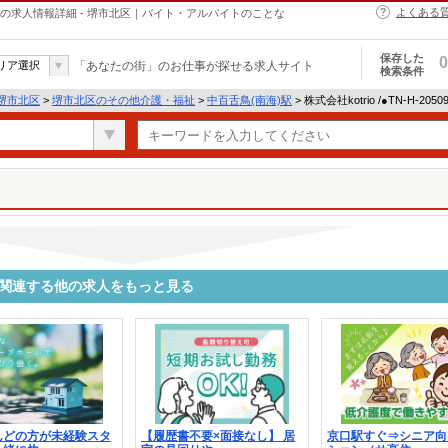
よくある
介護・福祉の求人情報詳細 - 堺市北区｜バイト・アルバイトのことな
保存した
0
リア選択
「あなたの街」のお仕事が探せる求人サイト
検索条件
堺市北区
>
堺市北区のその他介護・福祉
>
中百舌鳥(南海)駅
> 株式会社kotrio /●TN-H-2
0974に関連する他の求人をもっと見る
んどの方が未経験スタ
【履歴書不要×面接なし】 居
京口駅すぐ⇒シニア向