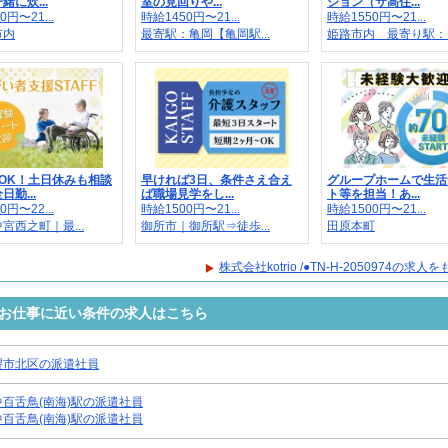
緒に炊...
室の見回りや...
ション（サ高住...
0円〜21...
時給1450円〜21...
時給1550円〜21...
市内
最寄駅：亀岡【亀岡駅...
姫路市内 最寄り駅：..
OK！土日休みも相談
早ければ3日、条件さえ合え
グループホームで生活
勤...
ば職場見学をし...
ト等を担当！あ...
0円〜22...
時給1500円〜21...
時給1500円〜21...
宮西之町｜最...
御所市｜御所駅⇒徒歩...
田原本町
株式会社kotrio /●TN-H-2050974の求
0974のお仕事に近い条件の求人はこちら
堺市北区の派遣社員
中百舌鳥(南海)駅の派遣社員
中百舌鳥(南海)駅の派遣社員