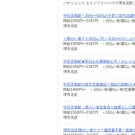
パナソニック エイジフリーハウス堺北花田 
中百舌鳥駅＊20代〜50代の子育て世代活
時給1550円〜2187円 ＜日払い有/週払い
堺市北区
＜障がい者デイ/日払い可＞今日のやさしさ
時給1550円〜2187円 ＜日払い有/週払い
堺市北区
中百舌鳥駅★即日お仕事開始も可！キレイな高
時給1550円〜2187円 ＜日払い有/週払い
堺市北区
中百舌鳥駅の就労支援施設＊福祉の経験/ス
時給1400円〜 ＜日払い有/週払い有/交通
堺市北区
中百舌鳥駅｜障がい者支援員≪残業なし◎週
時給1550円〜2187円 ＜日払い有/週払い
堺市北区
堺市北区/障がい者デイ＊履歴書不要＊面接