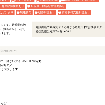
・育休取得実績あり
退職金・財形貯蓄制度あり
など）あり
制服貸与
研修制度あり
資格取得支援制度あり
内します。希望勤務地
電話面談で登録完了！応募から最短3日でお仕事スター
い。担当者がしっかり
能◎勤務は短期2ヶ月〜OK！
頂けます。
！障がいデイSTAFF/17時定時
境が魅力／
よう支援します
）
 など