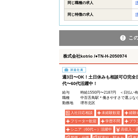
同じ職種の求人
同じ特徴の求人
こ
株式会社kotrio /●TN-H-2050974
派遣社員
週3日〜OK！土日休みも相談可◎完全
代〜60代活躍中！
給与
時給1550円〜2187円 ＜日払い
職種
中百舌鳥駅＊働きやすさで選ぶならコ
勤務地
堺市北区
入社日応相談
未経験歓迎
経験
フリーター歓迎
学歴不問
ブラ
シニア（60代～）活躍中
高収入・
禁煙・分煙
駅直結・駅チカ
車