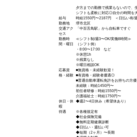
夕方までの勤務で残業もないので、
シフトも柔軟に対応◎自分の時間を
給与
時給1550円〜2187円 ＜日払い有
勤務地
堺市北区
交通アク
「中百舌鳥駅」から自転車ですぐ
セス
勤務時
≪シフト制/週3〜OK/実働8時間≫
間・曜日
（シフト例）
・8:00〜17:00 など
※休憩1h
※残業なし
※曜日相談OK
応募資
■無資格・未経験歓迎！
格・経験
■有資格・経験者優遇◎
■普通自動車運転免許をお持ちの方
未経験：時給1450円〜
初任者研修：時給1550円〜
介護福祉士：時給1750円〜
休日・休
◆週2〜4日休み（希望休あり）
暇
待遇
※各種規定有
◆社会保険完備
◆無料定期健康診断
◆日払い・週払い可
◆短期（2ヶ月）〜長期