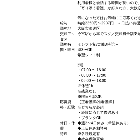
利用者様と会話する時間が長いので
「寄り添う看護」が好きな方、大歓
気になった方はお気軽にご応募ください
給与
時給2350円〜2937円 ＜日払い有
勤務地
大阪市浪速区
交通アク
今宮駅から車でスグ／交通費全額支
セス
勤務時
≪シフト制/実働8時間≫
間・曜日
週3〜OK
希望シフト制
[例]
・07:00 〜 16:00
・08:00 〜 17:00
・09:00 〜 18:00
※休憩1h
※残業なし
※曜日相談OK
応募資
【正看護師/准看護師】
格・経験
※どちらか必須
・経験に応じて優遇あり
・ブランクOK
休日・休
◆週2〜4日休み（希望休あり）
暇
◆土日休み相談可
待遇
※各種規定有
◆社会保険完備