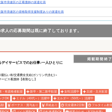
大阪市浪速区の正看護師の派遣社員
大阪市浪速区の資格取得支援制度ありの派遣社員
の求人の応募期間は既に終了しております。
るデイサービスでのお仕事♪一人ひとりに
有/週払い有/交通費全支給(ガソリン代含む)＞
サービス看護師【夜勤なし】
者・有資格者歓迎
新卒・第二新卒歓迎
女性活躍中
主婦・主夫歓迎
ンクOK
ミドル（40代～）活躍中
エルダー（50代～）活躍中
高額
ボーナス・賞与あり
昇給あり
完全週休2日制
フルタイム歓
通勤OK
バイク通勤OK
自転車通勤OK
残業少なめ（月20h未満）