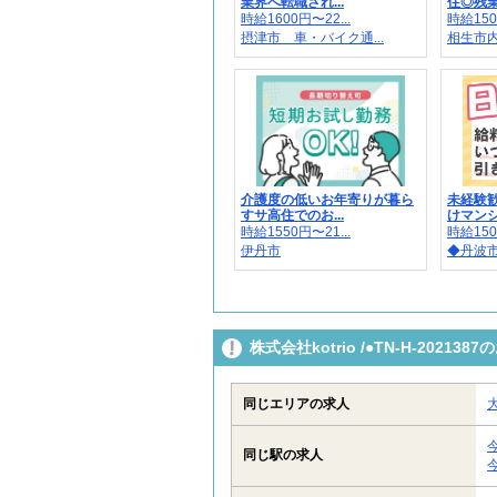
業界へ転職され...
住◎残業
時給1600円〜22...
時給150
摂津市 車・バイク通...
相生市内
介護度の低いお年寄りが暮ら
未経験
すサ高住でのお...
けマンショ
時給1550円〜21...
時給150
伊丹市
◆丹波市
株式会社kotrio /●TN-H-202
同じエリアの求人
同じ駅の求人