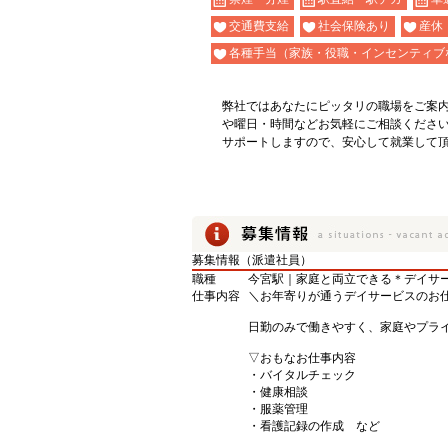
交通費支給
社会保険あり
産休
各種手当（家族・役職・インセンティブ
弊社ではあなたにピッタリの職場をご案
や曜日・時間などお気軽にご相談くださ
サポートしますので、安心して就業して
募集情報（派遣社員）
職種
今宮駅｜家庭と両立できる＊デイサ
仕事内容
＼お年寄りが通うデイサービスのお
日勤のみで働きやすく、家庭やプラ
▽おもなお仕事内容
・バイタルチェック
・健康相談
・服薬管理
・看護記録の作成 など