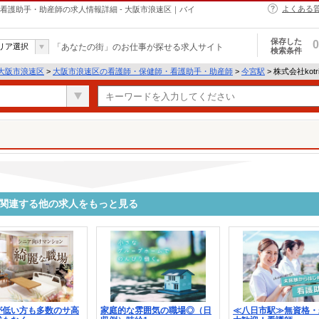
よくある
・保健師・看護助手・助産師の求人情報詳細 - 大阪市浪速区｜バイ
保存した
0
リア選択
「あなたの街」のお仕事が探せる求人サイト
検索条件
大阪市浪速区
>
大阪市浪速区の看護師・保健師・看護助手・助産師
>
今宮駅
> 株式会社kotr
1387に関連する他の求人をもっと見る
が低い方も多数のサ高
家庭的な雰囲気の職場◎（日
≪八日市駅≫無資格・