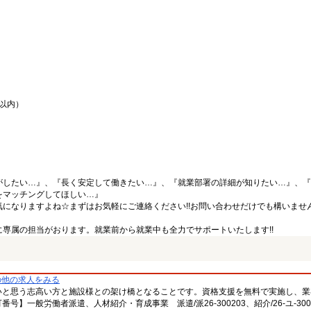
間以内）
がしたい…』、『長く安定して働きたい…』、『就業部署の詳細が知りたい…』、『
をマッチングしてほしい…』
になりますよね☆まずはお気軽にご連絡ください!!お問い合わせだけでも構いません
専属の担当がおります。就業前から就業中も全力でサポートいたします!!
の他の求人をみる
いと思う志高い方と施設様との架け橋となることです。資格支援を無料で実施し、業
一般労働者派遣、人材紹介・育成事業 派遣/派26-300203、紹介/26-ユ-300