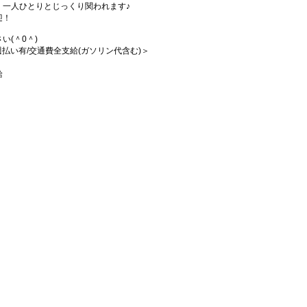
、一人ひとりとじっくり関われます♪
迎！
(＾0＾)
/週払い有/交通費全支給(ガソリン代含む)＞
給