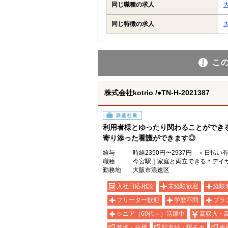
同じ職種の求人
同じ特徴の求人
こ
株式会社kotrio /●TN-H-2021387
派遣社員
利用者様とゆったり関わることができ
寄り添った看護ができます◎
給与
時給2350円〜2937円 ＜日払い
職種
今宮駅｜家庭と両立できる＊デイ
勤務地
大阪市浪速区
入社日応相談
未経験歓迎
経験
フリーター歓迎
学歴不問
ブラ
シニア（60代～）活躍中
高収入・
禁煙・分煙
駅直結・駅チカ
車