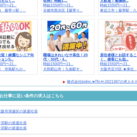
もなく...
収例）時給1,...
大歓迎！看護師...
0円〜21...
時給1550円〜21...
時給1550円〜21...
 最寄り駅：...
京都市西京区【最寄り...
東近江市｜最寄駅：八..
歓迎！綺麗なシニア向
職場はきれいなサ高住！20
居住者様とお話するこ
ンS...
代・30代・4...
く、接客にも似...
0円〜21...
時給1500円〜21...
時給1550円〜21...
 市島駅ちか...
大和郡山市｜九条駅す...
大阪市淀川区 ★来社...
株式会社kotrio /●TN-H-2021387の求
1387のお仕事に近い条件の求人はこちら
大阪市浪速区の派遣社員
今宮駅の派遣社員
今宮駅の派遣社員