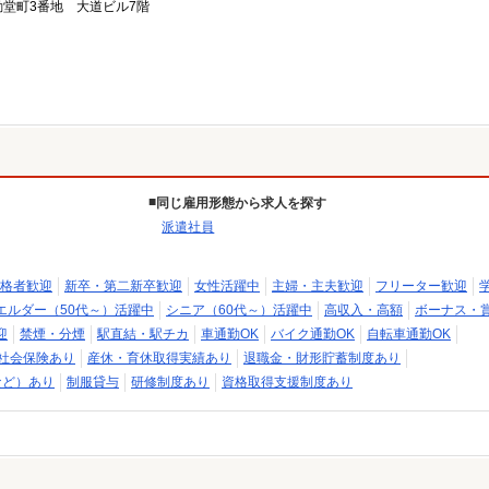
堂町3番地 大道ビル7階
同じ雇用形態から求人を探す
派遣社員
格者歓迎
新卒・第二新卒歓迎
女性活躍中
主婦・主夫歓迎
フリーター歓迎
エルダー（50代～）活躍中
シニア（60代～）活躍中
高収入・高額
ボーナス・
迎
禁煙・分煙
駅直結・駅チカ
車通勤OK
バイク通勤OK
自転車通勤OK
社会保険あり
産休・育休取得実績あり
退職金・財形貯蓄制度あり
など）あり
制服貸与
研修制度あり
資格取得支援制度あり