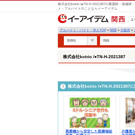
株式会社kotrio /●TN-H-2021387の看護師
ト・アルバイトのことならイーアイデム
エ
関西
アルバイト・バイト・求人TOP
>
関西
>
大阪府
>
勤務地
職種
株式会社kotrio /●TN-H-2021387
株式会社kotrio /●TN-H-202
異業種から安定した医療福祉
介護度