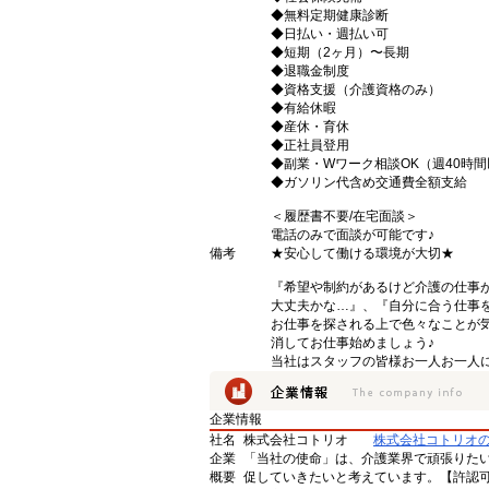
◆無料定期健康診断
◆日払い・週払い可
◆短期（2ヶ月）〜長期
◆退職金制度
◆資格支援（介護資格のみ）
◆有給休暇
◆産休・育休
◆正社員登用
◆副業・Wワーク相談OK（週40時
◆ガソリン代含め交通費全額支給
＜履歴書不要/在宅面談＞
電話のみで面談が可能です♪
備考
★安心して働ける環境が大切★
『希望や制約があるけど介護の仕事
大丈夫かな…』、『自分に合う仕事
お仕事を探される上で色々なことが気
消してお仕事始めましょう♪
当社はスタッフの皆様お一人お一人に
企業情報
社名
株式会社コトリオ
株式会社コトリオ
企業
「当社の使命」は、介護業界で頑張りた
概要
促していきたいと考えています。【許認可番号】