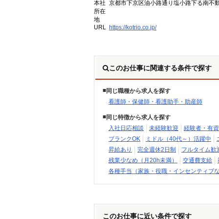
本社
京都市下京区油小路通り塩小路下る南不動
所在
地
URL
https://kotrio.co.jp/
このお仕事に関連する条件で探す
同じ職種から求人を探す
看護師・保健師・看護助手・助産師
同じ特徴から求人を探す
入社日応相談
未経験歓迎
経験者・有資
ブランクOK
ミドル（40代～）活躍中
昇給あり
完全週休2日制
フルタイム歓
残業少なめ（月20h未満）
交通費支給
各種手当（家族・役職・インセンティブ
このお仕事に近い条件で探す