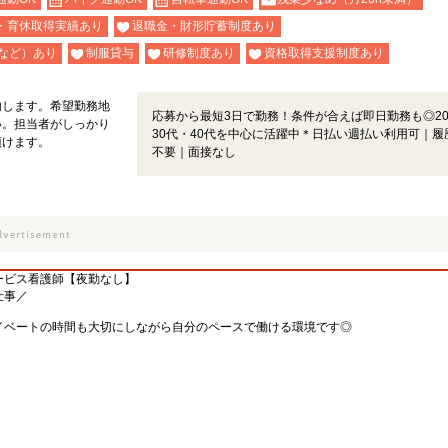
・育休取得実績あり
退職金・財形貯蓄制度あり
など）あり
制服貸与
研修制度あり
資格取得支援制度あり
内します。希望勤務地
応募から最短3日で勤務！条件が合えば即日勤務も◎2
い。担当者がしっかり
30代・40代を中心に活躍中＊日払い週払い利用可｜履
頂けます。
不要｜面接なし
ービス看護師【夜勤なし】
仕事／
イベートの時間も大切にしながら自分のペースで働ける環境です◎