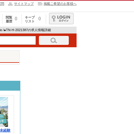
質問
サイトマップ
掲載ご希望のお客様へ
閲覧
キープ
0
0
履歴
リスト
ログイン
io /●TN-H-2021387の求人情報詳細
未経験