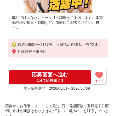
弊社ではあなたにピッタリの職場をご案内します。希望
勤務地や曜日・時間などお気軽にご相談ください。担
当...
時給1450円〜2187円 ＜日払い有/週払い有/交通費
全支給(ガソリン代含む)＞
兵庫県神戸市西区
応募画面へ進む
1分で応募完了!!
キープ
求人応募期間：2026/08/01～2026/08/09
応募からお仕事スタートまで最短3日！電話面談で登録完了◎面
倒な来社や面接はありません♪日払い・週払いにも対応していま
す！