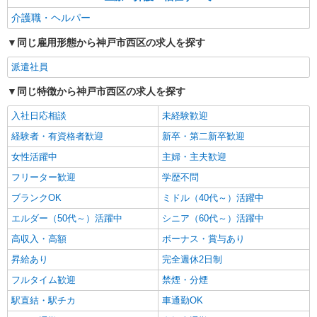
詳細を見る
キープ
介護職・ヘルパー
同じ雇用形態から神戸市西区の求人を探す
正社員
グループホーム ソラスト神戸白水/2880000008-035
派遣社員
介護職員（ヘルパー）（役職なし）
同じ特徴から神戸市西区の求人を探す
月給204,600円〜219,600円（経験・能力等に
よる）
入社日応相談
未経験歓迎
兵庫県神戸市西区和井取3-12
経験者・有資格者歓迎
新卒・第二新卒歓迎
詳細を見る
キープ
女性活躍中
主婦・主夫歓迎
フリーター歓迎
学歴不問
派遣社員
ブランクOK
ミドル（40代～）活躍中
株式会社kotrio /●KB-H-1879458
高級ホテルのような空間＊。伊川谷駅そば▼サ
エルダー（50代～）活躍中
シニア（60代～）活躍中
高住で見回りやお話相手など
高収入・高額
ボーナス・賞与あり
時給1550円〜2187円 ＜日払い有/週払い有/交
昇給あり
通費全支給(ガソリン代含む)＞
完全週休2日制
神戸市西区 ＊最寄り：伊川谷駅
フルタイム歓迎
禁煙・分煙
駅直結・駅チカ
車通勤OK
詳細を見る
キープ