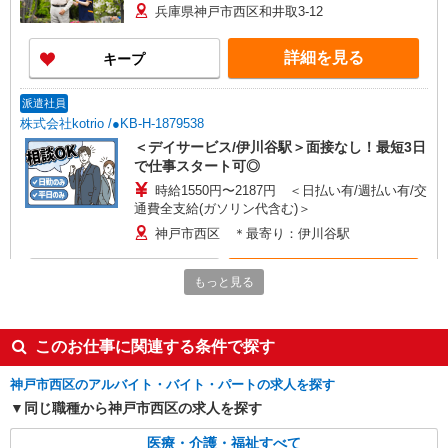
兵庫県神戸市西区和井取3-12
詳細を見る
キープ
派遣社員
株式会社kotrio /●KB-H-1879538
＜デイサービス/伊川谷駅＞面接なし！最短3日
で仕事スタート可◎
時給1550円〜2187円 ＜日払い有/週払い有/交
通費全支給(ガソリン代含む)＞
神戸市西区 ＊最寄り：伊川谷駅
詳細を見る
キープ
もっと見る
正社員
グループホーム ソラスト神戸白水/2880000008-034
このお仕事に関連する条件で探す
介護職員（ヘルパー）（介護助手）
神戸市西区のアルバイト・バイト・パートの求人を探す
月給199,600円
同じ職種から神戸市西区の求人を探す
兵庫県神戸市西区和井取3-12
医療・介護・福祉すべて