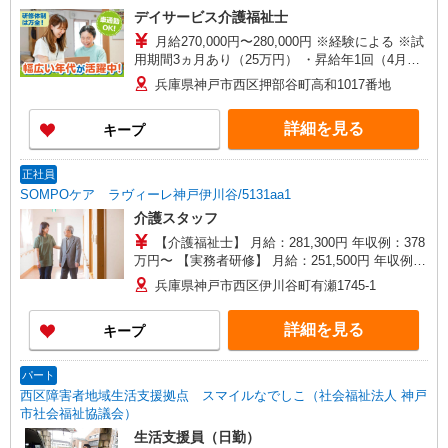
デイサービス介護福祉士
月給270,000円〜280,000円 ※経験による ※試
用期間3ヵ月あり（25万円） ・昇給年1回（4月）
※人事考課による ・賞与年2回（7月・12月）
兵庫県神戸市西区押部谷町高和1017番地
【年収例】 介護福祉士 入社2年目 年収368万円
入社6年目 年収405万円
詳細を見る
キープ
正社員
SOMPOケア ラヴィーレ神戸伊川谷/5131aa1
介護スタッフ
【介護福祉士】 月給：281,300円 年収例：378
万円〜 【実務者研修】 月給：251,500円 年収例：
340万円〜 【初任者研修・無資格】 月給：
兵庫県神戸市西区伊川谷町有瀬1745-1
239,700円 年収例：324万円〜 ※職務手当、働き
がい向上手当、日祝手当（月平均2回分）、夜勤手
詳細を見る
キープ
当（月平均5回分）等、毎月平均的に支払われる手
当を含みます。 ※介護福祉士のみ、特別職務手当
も含む ◎残業時は別途時間外手当支給（超過1
パート
分〜） ◎賞与 基本給2.08ヶ月分/年支給
西区障害者地域生活支援拠点 スマイルなでしこ（社会福祉法人 神戸
市社会福祉協議会）
生活支援員（日勤）