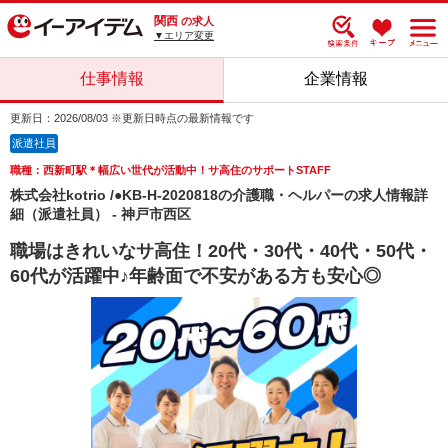
関西
の求人
▼エリア変更
仕事情報
企業情報
更新日：2026/08/03 ※更新日時点の最新情報です
派遣社員
職種：西新町駅＊幅広い世代が活動中！サ高住のサポートSTAFF
株式会社kotrio /●KB-H-2020818の介護職・ヘルパーの求人情報詳
細（派遣社員） - 神戸市西区
職場はきれいなサ高住！20代・30代・40代・50代・
60代が活躍中♪年齢面で不安がある方も安心◎