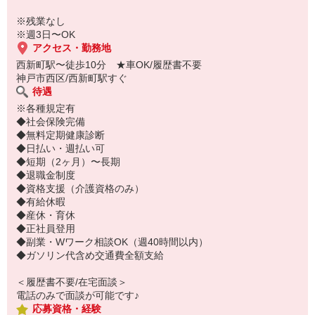
※残業なし
※週3日〜OK
アクセス・勤務地
西新町駅〜徒歩10分 ★車OK/履歴書不要
神戸市西区/西新町駅すぐ
待遇
※各種規定有
◆社会保険完備
◆無料定期健康診断
◆日払い・週払い可
◆短期（2ヶ月）〜長期
◆退職金制度
◆資格支援（介護資格のみ）
◆有給休暇
◆産休・育休
◆正社員登用
◆副業・Wワーク相談OK（週40時間以内）
◆ガソリン代含め交通費全額支給
＜履歴書不要/在宅面談＞
電話のみで面談が可能です♪
応募資格・経験