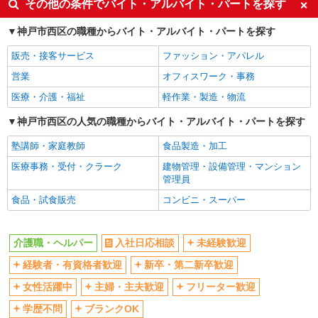
その他の条件でバイト・アルバイト・パートを探す
経験者・有資格者歓迎
新卒・第二新卒歓迎
派遣社員
神戸市西区の職種からバイト・アルバイト・パートを探す
株式会社kotrio /●KB-H-1877662
女性活躍中
主婦・主夫歓迎
レア＊欠員により急募！シニア向けマンション
販売・接客サービス
ファッション・アパレル
フリーター歓迎
学歴不問
で生活サポート
営業
オフィスワーク・事務
ブランクOK
時給1550円〜2187円 ＜日払い有/週払い有/交
ミドル（40代～）活躍中
通費全支給(ガソリン代含む)＞
医療・介護・福祉
軽作業・製造・物流
エルダー（50代～）活躍中
シニア（60代～）活躍中
神戸市西区 ＊最寄り：伊川谷駅
高収入・高額
神戸市西区の人気の職種からバイト・アルバイト・パートを探す
ボーナス・賞与あり
詳細を見る
昇給あり
完全週休2日制
キープ
塾講師・家庭教師
食品製造・加工
フルタイム歓迎
禁煙・分煙
医療事務・受付・クラーク
建物管理・設備管理・マンション
派遣社員
管理員
駅直結・駅チカ
車通勤OK
株式会社kotrio /●KB-H-1558292
食品・試食販売
コンビニ・スーパー
バイク通勤OK
自転車通勤OK
≪西新町駅≫高収入＆負担少！高級シニアマン
ションの支援STAFF
残業少なめ（月20h未満）
交通費支給
時給1550円〜2187円 ＜日払い有/週払い有/交
介護職・ヘルパー
入社日応相談
未経験歓迎
社会保険あり
産休・育休取得実績あり
通費全支給(ガソリン代含む)＞
経験者・有資格者歓迎
新卒・第二新卒歓迎
退職金・財形貯蓄制度あり
各種手当（家族・役職・インセン
神戸市西区/西新町駅すぐ
ティブなど）あり
女性活躍中
主婦・主夫歓迎
フリーター歓迎
詳細を見る
制服貸与
キープ
研修制度あり
学歴不問
ブランクOK