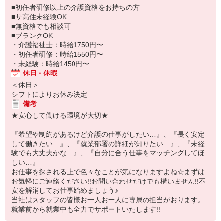
■初任者研修以上の介護資格をお持ちの方
■サ高住未経験OK
■無資格でも相談可
■ブランクOK
・介護福祉士：時給1750円〜
・初任者研修：時給1550円〜
・未経験：時給1450円〜
休日・休暇
＜休日＞
シフトによりお休み決定
備考
★安心して働ける環境が大切★
『希望や制約があるけど介護の仕事がしたい…』、『長く安定
して働きたい…』、『就業部署の詳細が知りたい…』、『未経
験でも大丈夫かな…』、『自分に合う仕事をマッチングしてほ
しい…』
お仕事を探される上で色々なことが気になりますよね☆まずは
お気軽にご連絡ください!!お問い合わせだけでも構いません!!不
安を解消してお仕事始めましょう♪
当社はスタッフの皆様お一人お一人に専属の担当がおります。
就業前から就業中も全力でサポートいたします!!