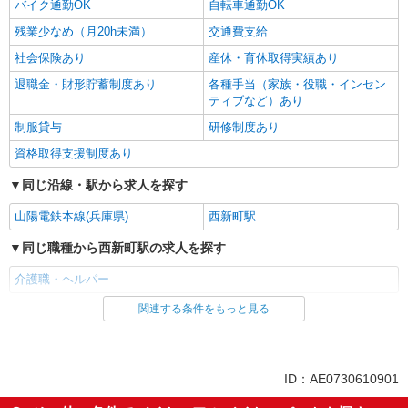
バイク通勤OK
自転車通勤OK
残業少なめ（月20h未満）
派遣社員
交通費支給
株式会社kotrio /●KB-H-1900213
社会保険あり
産休・育休取得実績あり
＜西新町＞デイサービスSTAFF＊16時退社も
退職金・財形貯蓄制度あり
各種手当（家族・役職・インセン
OK！子育て世代活躍中
ティブなど）あり
時給1450円〜2187円 ＜日払い有/週払い有/交
通費全支給(ガソリン代含む)＞
制服貸与
研修制度あり
神戸市西区/西新町駅すぐ
資格取得支援制度あり
同じ沿線・駅から求人を探す
詳細を見る
キープ
山陽電鉄本線(兵庫県)
西新町駅
派遣社員
同じ職種から西新町駅の求人を探す
株式会社kotrio /●KB-H-2020536
伊川谷駅＊高級シニアマンションでのサポート
介護職・ヘルパー
職員＊.・：゜
関連する条件をもっと見る
同じ雇用形態から西新町駅の求人を探す
時給1450円〜2187円 ＜日払い有/週払い有/交
通費全支給(ガソリン代含む)＞
派遣社員
神戸市西区 ＊最寄り：伊川谷駅
同じ特徴から西新町駅の求人を探す
ID：AE0730610901
詳細を見る
キープ
入社日応相談
未経験歓迎