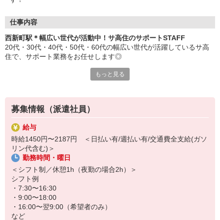
仕事内容
西新町駅＊幅広い世代が活動中！サ高住のサポートSTAFF
20代・30代・40代・50代・60代の幅広い世代が活躍しているサ高
住で、サポート業務をお任せします◎
もっと見る
≪おもなお仕事内容≫
・食事や入浴などの介助
・施設内やお部屋の簡単なお掃除
・お話し相手やレクリエーションのサポート
募集情報（派遣社員）
・移動する際のお手伝い
など
給与
時給1450円〜2187円 ＜日払い有/週払い有/交通費全支給(ガソ
介護度が低い方も多数入居する施設のため、身体的な負担は少なめ
リン代含む)＞
です！年齢面で不安がある方もご安心ください◎
勤務時間・曜日
その他にも、気になることがあれば専属コーディネーターにお気軽
＜シフト制／休憩1h（夜勤の場合2h）＞
にご相談ください♪
シフト例
・7:30〜16:30
・9:00〜18:00
・16:00〜翌9:00（希望者のみ）
など