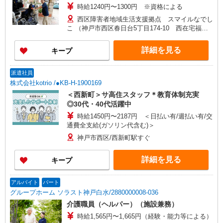
時給1240円〜1300円 ※資格による
西区障害者地域生活支援拠点 スマイルなでし
こ （神戸市西区春日台5丁目174-10 西在宅福祉
センター内）
詳細を見る
キープ
派遣社員
株式会社kotrio /●KB-H-1900169
＜西新町＞サ高住スタッフ＊教育体制充実
◎30代・40代活躍中
時給1450円〜2187円 ＜日払い有/週払い有/交
通費全支給(ガソリン代含む)＞
神戸市西区/西新町駅すぐ
詳細を見る
キープ
アルバイト
パート
グループホーム ソラスト神戸白水/2880000008-036
介護職員（ヘルパー）（施設兼務）
時給1,565円〜1,665円（経験・能力等による）