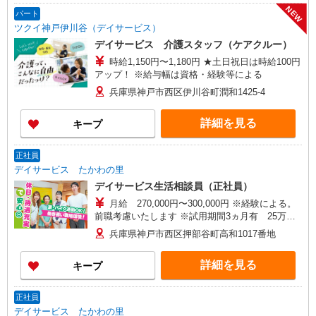
NEW
パート
ツクイ神戸伊川谷（デイサービス）
デイサービス 介護スタッフ（ケアクルー）
時給1,150円〜1,180円 ★土日祝日は時給100円
アップ！ ※給与幅は資格・経験等による
兵庫県神戸市西区伊川谷町潤和1425-4
詳細を見る
キープ
正社員
デイサービス たかわの里
デイサービス生活相談員（正社員）
月給 270,000円〜300,000円 ※経験による。
前職考慮いたします ※試用期間3ヵ月有 25万円
・昇給年1回（4月）※人事考課による ・賞与年2
兵庫県神戸市西区押部谷町高和1017番地
回（7月・12月）
詳細を見る
キープ
正社員
デイサービス たかわの里