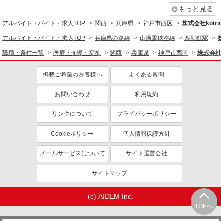
資格取得支援制度あり
もっと見る
派遣社員
同じ職種から求人を探す
株式会社ブレイブ（マイナビグループ）/MDH28
アルバイト・バイト・求人TOP
関西
兵庫県
神戸市西区
株式会社kotri
介護スタッフ ◆デイサービス、サービス付き
医療・介護・福祉
アルバイト・バイト・求人TOP
兵庫県の路線
山陽電鉄本線
西新町駅
高齢者向け住宅、グループホームなど様々な勤
務先から選べます。
介護職・ヘルパー
未経験：時給1350〜1550円（資格・経験によ
職種・条件一覧
医療・介護・福祉
関西
兵庫県
神戸市西区
株式会社k
る） 経験者：時給1550〜1750円（資格・経験によ
同じ特徴から求人を探す
る） ◎月収例 時給1750円×1日8時間×22日（週5
兵庫県神戸市西区 【最寄駅】 ◆神戸市営地下
掲載ご希望のお客様へ
よくある質問
日）＝30万8000円 ◆昇給あり ◆支払い方法 ※日
鉄西神・山手線「伊川谷駅」 ◆神戸電鉄粟生線
未経験歓迎
ミドル（40代～）活躍中
払い/週払い/月払い対応も可能です。詳しくは面談
「押部谷駅」 ◆神戸市営地下鉄西神・山手線「学
お問い合わせ
利用規約
時にご相談ください。 ◆交通費：別途全額支給 ※
ボーナス・賞与あり
車通勤OK
園都市駅」 ★その他、近隣に多数勤務地ありま
詳細を見る
キープ
当社規定あり
す！
交通費支給
社会保険あり
リンクについて
プライバシーポリシー
派遣社員
産休・育休取得実績あり
Cookieポリシー
個人情報保護方針
株式会社kotrio /●KB-H-1879459
高級ホテルのような空間＊。西新町駅そば▼サ
メールサービスについて
サイト運営会社
高住で見回りやお話相手など
時給1550円〜2187円 ＜日払い有/週払い有/交
サイトマップ
通費全支給(ガソリン代含む)＞
神戸市西区/西新町駅すぐ
(c) AIDEM Inc.
TOPへ
詳細を見る
キープ