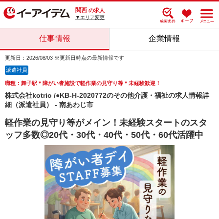
関西
の求人
▼エリア変更
仕事情報
企業情報
更新日：2026/08/03 ※更新日時点の最新情報です
派遣社員
職種：舞子駅＊障がい者施設で軽作業の見守り等＊未経験歓迎！
株式会社kotrio /●KB-H-2020772のその他介護・福祉の求人情報詳
細（派遣社員） - 南あわじ市
軽作業の見守り等がメイン！未経験スタートのスタ
ッフ多数◎20代・30代・40代・50代・60代活躍中