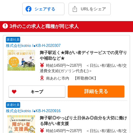
シェアする
URLをシェア
3
件のこの求人と職種が同じ求人
派遣社員
株式会社kotrio /●KB-H-2020307
舞子駅近く★障がい者デイサービスでの見守り
や補助など★
時給1450円〜2187円 ＜日払い有/週払い有/交
通費全支給(ガソリン代含む)＞
南あわじ市内 【即勤務OK】
詳細を見る
キープ
派遣社員
株式会社kotrio /●KB-H-2020916
舞子駅◎やっぱり土日休み◎自分を大切に働け
る障がい者支援
時給1450円〜2187円 ＜日払い有/週払い有/交