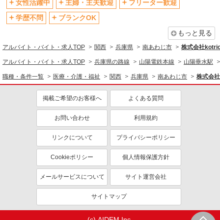
フリーター歓迎
学歴不問
女性活躍中
主婦・主夫歓迎
フリーター歓迎
ブランクOK
ミドル（40代～）活躍中
学歴不問
ブランクOK
エルダー（50代～）活躍中
シニア（60代～）活躍中
もっと見る
高収入・高額
ボーナス・賞与あり
アルバイト・バイト・求人TOP
関西
兵庫県
南あわじ市
株式会社kotri
昇給あり
完全週休2日制
アルバイト・バイト・求人TOP
兵庫県の路線
山陽電鉄本線
山陽垂水駅
フルタイム歓迎
禁煙・分煙
職種・条件一覧
医療・介護・福祉
関西
兵庫県
南あわじ市
株式会社k
駅直結・駅チカ
車通勤OK
掲載ご希望のお客様へ
よくある質問
バイク通勤OK
自転車通勤OK
残業少なめ（月20h未満）
交通費支給
お問い合わせ
利用規約
社会保険あり
産休・育休取得実績あり
リンクについて
プライバシーポリシー
退職金・財形貯蓄制度あり
各種手当（家族・役職・インセン
ティブなど）あり
Cookieポリシー
個人情報保護方針
制服貸与
研修制度あり
メールサービスについて
サイト運営会社
資格取得支援制度あり
サイトマップ
同じ職種から求人を探す
医療・介護・福祉
(c) AIDEM Inc.