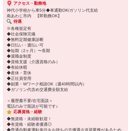
アクセス・勤務地
神代小学校から車5分◆車通勤OK/ガソリン代支給
南あわじ市内 【即勤務OK】
待遇
※各種規定有
◆社会保険完備
◆無料定期健康診断
◆日払い・週払い可
◆短期（2ヶ月）〜長期
◆退職金制度
◆資格支援（介護資格のみ）
◆有給休暇
◆産休・育休
◆正社員登用
◆副業・Wワーク相談OK（週40時間以内）
◆ガソリン代含め交通費全額支給
＜履歴書不要/在宅面談＞
電話のみで面談が可能です♪
応募資格・経験
◆無資格・未経験歓迎！
◆有資格・経験者優遇◎
◆普通自動車運転免許をお持ちの方優遇※送迎業務があるため