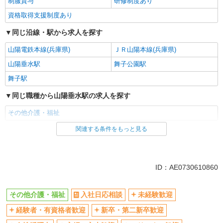
制服貸与
研修制度あり
資格取得支援制度あり
同じ沿線・駅から求人を探す
山陽電鉄本線(兵庫県)
ＪＲ山陽本線(兵庫県)
山陽垂水駅
舞子公園駅
舞子駅
同じ職種から山陽垂水駅の求人を探す
その他介護・福祉
関連する条件をもっと見る
同じ雇用形態から山陽垂水駅の求人を探す
派遣社員
同じ特徴から山陽垂水駅の求人を探す
ID：AE0730610860
入社日応相談
未経験歓迎
その他介護・福祉
入社日応相談
未経験歓迎
経験者・有資格者歓迎
新卒・第二新卒歓迎
経験者・有資格者歓迎
新卒・第二新卒歓迎
女性活躍中
主婦・主夫歓迎