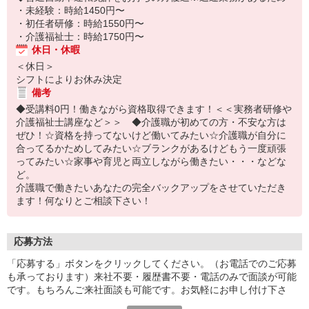
・未経験：時給1450円〜
・初任者研修：時給1550円〜
・介護福祉士：時給1750円〜
休日・休暇
＜休日＞
シフトによりお休み決定
備考
◆受講料0円！働きながら資格取得できます！＜＜実務者研修や
介護福祉士講座など＞＞ ◆介護職が初めての方・不安な方は
ぜひ！☆資格を持ってないけど働いてみたい☆介護職が自分に
合ってるかためしてみたい☆ブランクがあるけどもう一度頑張
ってみたい☆家事や育児と両立しながら働きたい・・・などな
ど。
介護職で働きたいあなたの完全バックアップをさせていただき
ます！何なりとご相談下さい！
応募方法
「応募する」ボタンをクリックしてください。（お電話でのご応募
も承っております）来社不要・履歴書不要・電話のみで面談が可能
です。もちろんご来社面談も可能です。お気軽にお申し付け下さ
い。