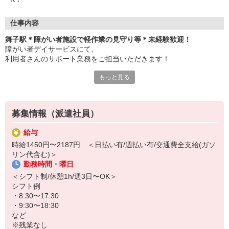
仕事内容
舞子駅＊障がい者施設で軽作業の見守り等＊未経験歓迎！
障がい者デイサービスにて、
利用者さんのサポート業務をご担当いただきます！
もっと見る
＜おもなお仕事＞
・軽作業の見守り、サポート
・食事やお風呂などの介助
・レクリエーションの企画、実施
募集情報（派遣社員）
・利用者さんの送迎（できる方のみ）
など
給与
時給1450円〜2187円 ＜日払い有/週払い有/交通費全支給(ガソ
未経験からチャレンジしたスタッフ多数！
リン代含む)＞
サポート業務がメインなので、難しいことは特にありません♪
勤務時間・曜日
子育て中の方も、子育てがひと段落した方も、ブランクがある方
＜シフト制/休憩1h/週3日〜OK＞
も、みんなまとめて大歓迎！まずはお気軽にご応募ください◎
シフト例
・8:30〜17:30
・9:30〜18:30
など
※残業なし