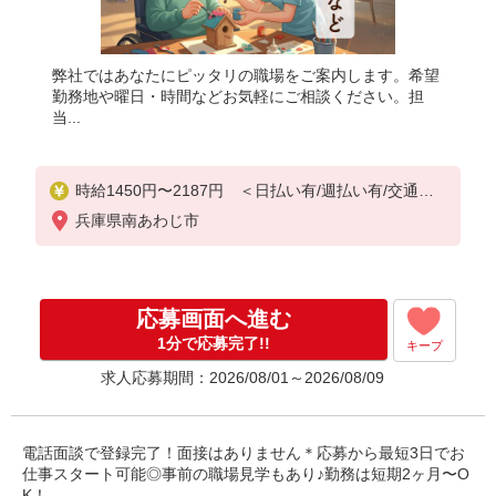
弊社ではあなたにピッタリの職場をご案内します。希望
勤務地や曜日・時間などお気軽にご相談ください。担
当...
時給1450円〜2187円 ＜日払い有/週払い有/交通費
全支給(ガソリン代含む)＞
兵庫県南あわじ市
応募画面へ進む
1分で応募完了!!
キープ
求人応募期間：2026/08/01～2026/08/09
電話面談で登録完了！面接はありません＊応募から最短3日でお
仕事スタート可能◎事前の職場見学もあり♪勤務は短期2ヶ月〜O
K！