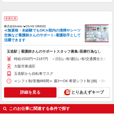
派遣社員
株式会社kotrio /●OS-H2-1959102
玉造駅｜看護師さんのサポートスタッフ募集♪
派遣社員
医療行為なし
時給1550円〜2187円 ＜日払い有/週払い有/交
株式会社kotrio /●OS-H2-1959102
≪無資格・未経験でもOK≫院内の清掃やシーツ
通費全支給(ガソリン代含む)＞
交換など看護師さんのサポート♪看護助手として
大阪市東成区
活躍できます
詳細を見る
キープ
玉造駅｜看護師さんのサポートスタッフ募集♪医療行為なし
時給1550円〜2187円 ＜日払い有/週払い有/交通費全支給(ガ
派遣社員
株式会社kotrio /●OS-H2-1977316
大阪市東成区
≪玉造駅／看護助手≫子育て世代活躍中！働き
玉造駅から自転車でスグ
やすい環境♪
≪シフト制/実働8時間≫ 週3〜OK 希望シフト制 [例] ・08:00 〜 17
時給1550円〜2187円 ＜日払い有/週払い有/交
通費全支給(ガソリン代含む)＞
詳細を見る
とりあえずキープ
大阪市東成区
詳細を見る
キープ
このお仕事に関連する条件で探す