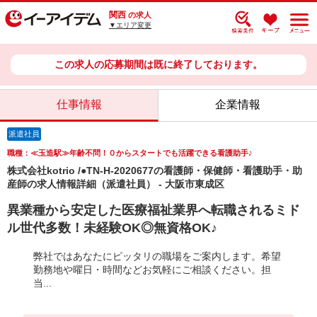
関西
の求人
▼エリア変更
この求人の応募期間は既に終了しております。
仕事情報
企業情報
派遣社員
職種：≪玉造駅≫年齢不問！０からスタートでも活躍できる看護助手♪
株式会社kotrio /●TN-H-2020677の看護師・保健師・看護助手・助
産師の求人情報詳細（派遣社員） - 大阪市東成区
異業種から安定した医療福祉業界へ転職されるミド
ル世代多数！未経験OK◎無資格OK♪
弊社ではあなたにピッタリの職場をご案内します。希望
勤務地や曜日・時間などお気軽にご相談ください。担
当...