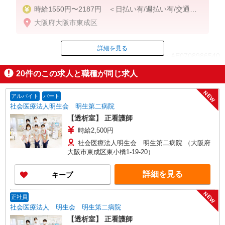
時給1550円〜2187円 ＜日払い有/週払い有/交通費
全支給(ガソリン代含む)＞
大阪府大阪市東成区
詳細を見る
ID：AE0708986540
20
件のこの求人と職種が同じ求人
掲載期間終了
NEW
アルバイト
パート
社会医療法人明生会 明生第二病院
【透析室】 正看護師
時給2,500円
社会医療法人明生会 明生第二病院 （大阪府
大阪市東成区東小橋1-19-20）
詳細を見る
キープ
NEW
正社員
社会医療法人 明生会 明生第二病院
【透析室】 正看護師