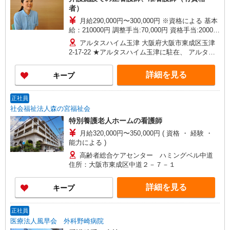
者）
月給290,000円〜300,000円 ※資格による 基本
給：210000円 調整手当:70,000円 資格手当:20000
円（正看）,10000円（准看） 別途 住宅手
アルタスハイム玉津 大阪府大阪市東成区玉津
当:3,000円 扶養手当:2,000円（１人につき）あり
2-17-22 ★アルタスハイム玉津に駐在、 アルタス
昇給年1回、賞与年2回支給
ハイム中川とアルタスハイム東今里に 自転車で訪
問していただきます。
詳細を見る
キープ
正社員
社会福祉法人森の宮福祉会
特別養護老人ホームの看護師
月給320,000円〜350,000円 ( 資格 ・ 経験 ・
能力による )
高齢者総合ケアセンター ハミングベル中道
住所：大阪市東成区中道２－７－１
詳細を見る
キープ
正社員
医療法人風早会 外科野崎病院