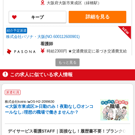
大阪府大阪市東成区（緑橋駅）
詳細を見る
キープ
NEW
紹介予定派遣
株式会社パソナ・大阪(NO.600112600901)
看護師
時給2300円 ★交通費規定に基づき交通費支給
大阪府大阪市東成区（緑橋駅）
もっと見る
詳細を見る
キープ
この求人に似ている求人情報
パート
パナソニック エイジフリーケアセンター今里
派遣社員
デイサービス／リハビリ特化型／看護職／パー
株式会社kotrio /●OS-H2-2099630
ト／日数・時間は応相談
≪大阪市東成区≫日勤のみ！夜勤なし◎オンコ
ールなし♪理想の職場で働きませんか？
時給1,339円〜1,442円 ※経験・能力・資格等
による 保健師・正看護師 時給1,442円 准看護師
時給1,339円 〇時間外勤務手当 〇土日祝勤務手当
パナソニック エイジフリーケアセンター今里
〇無事故無違反表彰金 〇年末年始勤務手当
デイサービス看護STAFF｜面接なし！履歴書不要！ブランクOK◎
大阪府大阪市東成区大今里南2-4-6