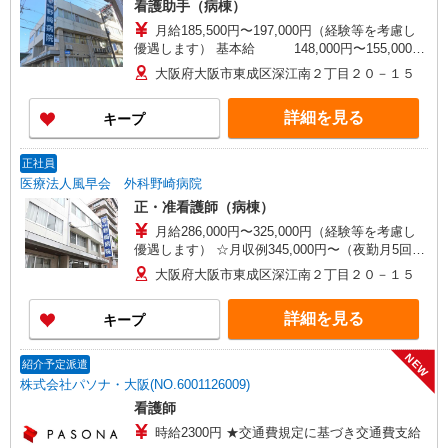
看護助手（病棟）
月給185,500円〜197,000円（経験等を考慮し
優遇します） 基本給 148,000円〜155,000円
職務手当 25,000円〜27,000円 特別手当
大阪府大阪市東成区深江南２丁目２０－１５
12,500円〜15,000円 院長特別手当 12,000円 土曜
午後振替手当 1,000円/回 休日振替手当 2,000
詳細を見る
キープ
円/回 夜間手当 1,000円/回 ※試用期間3ヶ月あ
り 時給1,250円〜1,300円
正社員
医療法人風早会 外科野崎病院
正・准看護師（病棟）
月給286,000円〜325,000円（経験等を考慮し
優遇します） ☆月収例345,000円〜（夜勤月5回の
場合） ※試用期間１ヶ月あり 時給1950円〜2000
大阪府大阪市東成区深江南２丁目２０－１５
円
詳細を見る
キープ
NEW
紹介予定派遣
株式会社パソナ・大阪(NO.6001126009)
看護師
時給2300円 ★交通費規定に基づき交通費支給