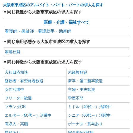
派遣社員
大阪市東成区のアルバイト・バイト・パートの求人を探す
（株）ウィルオブ・ワークCW 天王寺支店/ms270401
同じ職種から大阪市東成区の求人を探す
看護助手
医療・介護・福祉すべて
時給1400円 ◆前払い・日払い・週払いOK
大阪府大阪市東成区
看護師・保健師・看護助手・助産師
同じ雇用形態から大阪市東成区の求人を探す
詳細を見る
キープ
派遣社員
派遣社員
同じ特徴から大阪市東成区の求人を探す
株式会社kotrio /●OS-H2-2021389
玉造駅｜家庭と両立できる＊デイサービス看護
入社日応相談
未経験歓迎
師【夜勤なし】
経験者・有資格者歓迎
新卒・第二新卒歓迎
時給2350円〜2937円 ＜日払い有/週払い有/交
通費全支給(ガソリン代含む)＞
女性活躍中
主婦・主夫歓迎
大阪市東成区
フリーター歓迎
学歴不問
ブランクOK
ミドル（40代～）活躍中
詳細を見る
キープ
エルダー（50代～）活躍中
シニア（60代～）活躍中
高収入・高額
ボーナス・賞与あり
昇給あり
完全週休2日制