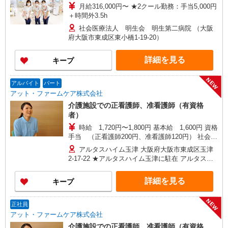
月給316,000円〜 ★2クール勤務：手当5,000円
＋時間外3.5h
社会医療法人 明生会 明生第二病院 （大阪
府大阪市東成区東小橋1-19-20）
詳細を見る
キープ
NEW
アルバイト
パート
アット・ファームケア株式会社
介護施設での正看護師、准看護師（有資格
者）
時給 1,720円〜1,800円 基本給 1,600円 資格
手当 （正看護師200円、准看護師120円） 社会保
険完備（雇用・労災・健康・厚生年金）・賞与年2
アルタスハイム玉津 大阪府大阪市東成区玉津
回
2-17-22 ★アルタスハイム玉津に駐在 アルタスハ
イム中川 アルタスハイム東今里に 自転車で訪問し
ていただきます。
詳細を見る
キープ
NEW
正社員
アット・ファームケア株式会社
介護施設での正看護師、准看護師（有資格