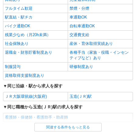
フルタイム歓迎
禁煙・分煙
駅直結・駅チカ
車通勤OK
バイク通勤OK
自転車通勤OK
残業少なめ（月20h未満）
交通費支給
社会保険あり
産休・育休取得実績あり
退職金・財形貯蓄制度あり
各種手当（家族・役職・インセン
ティブなど）あり
制服貸与
研修制度あり
資格取得支援制度あり
同じ沿線・駅から求人を探す
ＪＲ大阪環状線(大阪府)
玉造(ＪＲ)駅
同じ職種から玉造(ＪＲ)駅の求人を探す
看護師・保健師・看護助手・助産師
関連する条件をもっと見る
同じ雇用形態から玉造(ＪＲ)駅の求人を探す