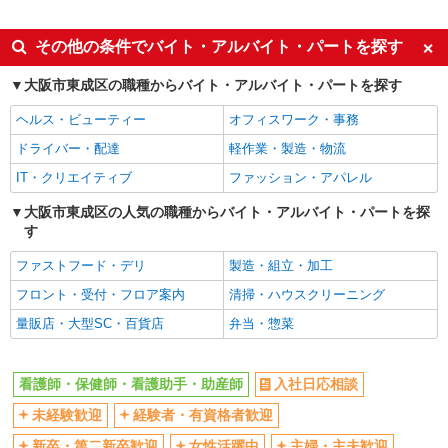
派遣社員
同じ特徴から玉造(ＪＲ)駅の求人を探す
その他の条件でバイト・アルバイト・パートを探す
入社日応相談
未経験歓迎
大阪市東成区の職種からバイト・アルバイト・パートを探す
経験者・有資格者歓迎
新卒・第二新卒歓迎
ヘルス・ビューティー
オフィスワーク・事務
女性活躍中
主婦・主夫歓迎
ドライバー・配達
軽作業・製造・物流
フリーター歓迎
学歴不問
IT・クリエイティブ
ファッション・アパレル
ブランクOK
ミドル（40代～）活躍中
大阪市東成区の人気の職種からバイト・アルバイト・パートを探
エルダー（50代～）活躍中
シニア（60代～）活躍中
す
高収入・高額
ボーナス・賞与あり
ファストフード・デリ
製造・組立・加工
昇給あり
完全週休2日制
フロント・受付・フロア案内
清掃・ハウスクリーニング
フルタイム歓迎
禁煙・分煙
量販店・大型SC・百貨店
弁当・惣菜
駅直結・駅チカ
車通勤OK
バイク通勤OK
自転車通勤OK
看護師・保健師・看護助手・助産師
入社日応相談
残業少なめ（月20h未満）
交通費支給
未経験歓迎
経験者・有資格者歓迎
社会保険あり
産休・育休取得実績あり
新卒・第二新卒歓迎
女性活躍中
主婦・主夫歓迎