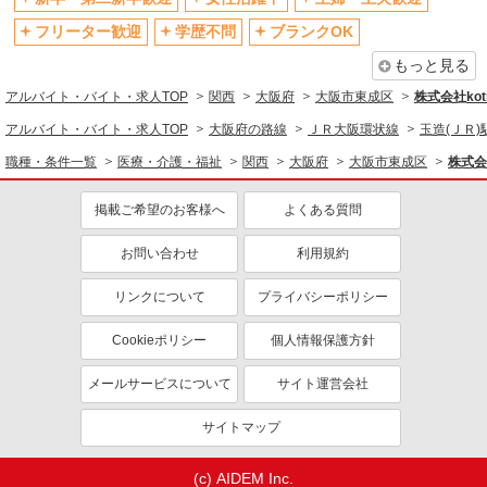
退職金・財形貯蓄制度あり
各種手当（家族・役職・インセン
ティブなど）あり
フリーター歓迎
学歴不問
ブランクOK
制服貸与
研修制度あり
もっと見る
資格取得支援制度あり
アルバイト・バイト・求人TOP
関西
大阪府
大阪市東成区
株式会社kotr
同じ職種から求人を探す
アルバイト・バイト・求人TOP
大阪府の路線
ＪＲ大阪環状線
玉造(ＪＲ)
職種・条件一覧
医療・介護・福祉
関西
大阪府
大阪市東成区
株式会社
医療・介護・福祉
看護師・保健師・看護助手・助産師
掲載ご希望のお客様へ
よくある質問
同じ特徴から求人を探す
お問い合わせ
利用規約
未経験歓迎
ミドル（40代～）活躍中
リンクについて
プライバシーポリシー
ボーナス・賞与あり
車通勤OK
交通費支給
社会保険あり
Cookieポリシー
個人情報保護方針
産休・育休取得実績あり
メールサービスについて
サイト運営会社
サイトマップ
(c) AIDEM Inc.