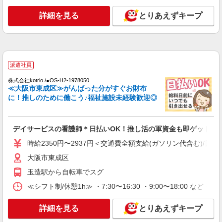
派遣社員
詳細を見る
とりあえずキープ
株式会社kotrio /●OS-H2-1978050
デイサービスの看護師＊日払いOK！推し活の
軍資金も即ゲット◎
時給2350円〜2937円＜交通費全額支給(ガソリ
ン代含む)/日払い可/週払い可＞
派遣社員
大阪市東成区
株式会社kotrio /●OS-H2-1978050
≪大阪市東成区≫がんばった分がすぐお財布
に！推しのために働こう♪福祉施設未経験歓迎◎
詳細を見る
キープ
派遣社員
デイサービスの看護師＊日払いOK！推し活の軍資金も即ゲット◎
株式会社kotrio /●OS-H2-2009683
＜玉造駅＞元気も、プライベートも諦めない＊
時給2350円〜2937円＜交通費全額支給(ガソリン代含む)/日払
週3〜OK/看護助手
大阪市東成区
時給1550円〜2187円 ＜日払い有/週払い有/交
玉造駅から自転車でスグ
通費全支給(ガソリン代含む)＞
大阪市東成区
≪シフト制/休憩1h≫ ・7:30〜16:30 ・9:00〜18:00 など 
詳細を見る
詳細を見る
キープ
とりあえずキープ