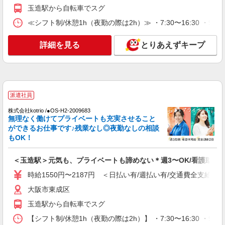
玉造駅から自転車でスグ
詳細を見る
キープ
≪シフト制/休憩1h（夜勤の際は2h）≫ ・7:30〜16:30 ・9:00
派遣社員
（株）ウィルオブ・ワークCW 天王寺支店/ms270401
詳細を見る
とりあえずキープ
看護助手
時給1400円 ◆前払い・日払い・週払いOK
大阪府大阪市東成区
派遣社員
詳細を見る
キープ
株式会社kotrio /●OS-H2-2009683
無理なく働けてプライベートも充実させること
派遣社員
ができるお仕事です♪残業なし◎夜勤なしの相談
株式会社kotrio /●OS-H2-1980664
もOK！
玉造駅＊看護助手＊日払いOK！推し活の軍資
金も即ゲット◎
＜玉造駅＞元気も、プライベートも諦めない＊週3〜OK/看護助手
時給1550円〜2187円 ＜日払い有/週払い有/交
時給1550円〜2187円 ＜日払い有/週払い有/交通費全支給(ガ
通費全支給(ガソリン代含む)＞
大阪市東成区
大阪市東成区
玉造駅から自転車でスグ
詳細を見る
キープ
【シフト制/休憩1h（夜勤の際は2h）】 ・7:30〜16:30 ・9:0