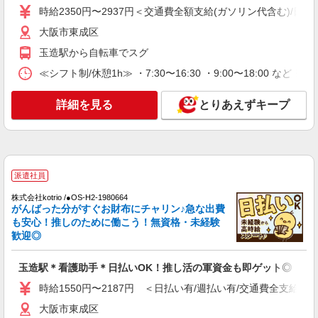
時給2350円〜2937円＜交通費全額支給(ガソリン代含む)/日払
詳細を見る
キープ
大阪市東成区
玉造駅から自転車でスグ
パート
パナソニック エイジフリーケアセンター今里
≪シフト制/休憩1h≫ ・7:30〜16:30 ・9:00〜18:00 など 
訪問入浴／看護師／パート
時給1,802円〜1,905円 ※経験・能力・資格等
詳細を見る
とりあえずキープ
による 保健師 時給1,905円以上 正看護師 時給
1,905円以上 准看護師 時給1,802円以上 ※サービ
パナソニック エイジフリーケアセンター今里
ス提供8件目以降〜1,000円/件 手当あり 〇時間外
大阪府大阪市東成区大今里南2-4-6
勤務手当 〇土日祝勤務手当 〇無事故無違反表彰金
〇年末年始勤務手当
派遣社員
詳細を見る
キープ
株式会社kotrio /●OS-H2-1980664
がんばった分がすぐお財布にチャリン♪急な出費
派遣社員
も安心！推しのために働こう！無資格・未経験
株式会社kotrio /●OS-H2-2099630
歓迎◎
デイサービス看護STAFF｜面接なし！履歴書
不要！ブランクOK◎
玉造駅＊看護助手＊日払いOK！推し活の軍資金も即ゲット◎
時給2350円〜2937円＜交通費全額支給(ガソリ
ン代含む)/日払い可/週払い可＞
時給1550円〜2187円 ＜日払い有/週払い有/交通費全支給(ガ
大阪市東成区
大阪市東成区