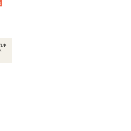
迎
仕事
り！