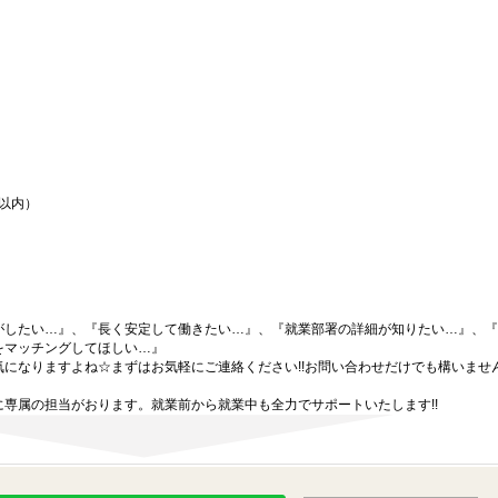
間以内）
がしたい…』、『長く安定して働きたい…』、『就業部署の詳細が知りたい…』、『
をマッチングしてほしい…』
になりますよね☆まずはお気軽にご連絡ください!!お問い合わせだけでも構いません
専属の担当がおります。就業前から就業中も全力でサポートいたします!!