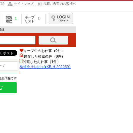
質問
サイトマップ
掲載ご希望のお客様へ
閲覧
キープ
1
0
履歴
リスト
ログイン
報詳細
キープ中のお仕事（0件）
保存した検索条件（
0
件）
閲覧したお仕事（1件）
ープ
株式会社kotrio /●KB-H-2020591
の最新情報です
む