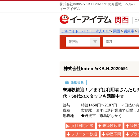
株式会社kotrio /●KB-H-2020591の介護職
イーアイデム
エ
関西
アルバイト・バイト・求人TOP
>
関西
>
兵庫県
>
勤務地
職種
株式会社kotrio /●KB-H-2020591
派遣社員
未経験歓迎！／まずは利用者さんたちの
代・50代のスタッフも活躍中☆
給与
時給1450円〜2187円 ＜日払い
職種
市島駅｜まずは送迎業務で活躍しよ
勤務地
◆丹波市 市島駅ちかく
入社日応相談
未経験歓迎
経験
フリーター歓迎
学歴不問
ブラ