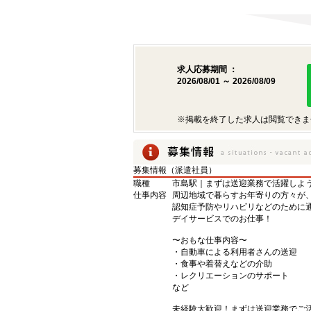
求人応募期間 ：
2026/08/01 ～ 2026/08/09
※掲載を終了した求人は閲覧できま
募集情報（派遣社員）
職種
市島駅｜まずは送迎業務で活躍しよう
仕事内容
周辺地域で暮らすお年寄りの方々が
認知症予防やリハビリなどのために
デイサービスでのお仕事！
〜おもな仕事内容〜
・自動車による利用者さんの送迎
・食事や着替えなどの介助
・レクリエーションのサポート
など
未経験大歓迎！まずは送迎業務でご