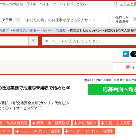
よくある
・ヘルパーの求人情報詳細 - 丹波市｜バイト・アルバイトのことなら
保存した
0
リア選択
「あなたの街」のお仕事が探せる求人サイト
検索条件
丹波市
>
丹波市の介護職・ヘルパー
>
市島駅
> 株式会社kotrio /●KB-H-2020591の求人情
キ
更新日：2026/08/03 ※更新日時点
送迎業務で活躍◎未経験で始めた40
応募画面へ進
有/週払い有/交通費全支給(ガソリン代含む)＞
う◎デイサービスSTAFF
者・有資格者歓迎
新卒・第二新卒歓迎
女性活躍中
主婦・主夫歓迎
ンクOK
ミドル（40代～）活躍中
エルダー（50代～）活躍中