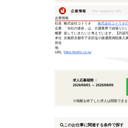
企業情報
社名
株式会社コトリオ
株式会社コトリオ
企業
「当社の使命」は、介護業界で頑張りた
概要
促していきたいと考えています。【許認可番号】
本社
京都府京都市下京区塩小路通西洞院東入東塩
所在
地
URL
https://kotrio.co.jp/
求人応募期間 ：
2026/08/01 ～ 2026/08/09
※掲載を終了した求人は閲覧できま
このお仕事に関連する条件で探す