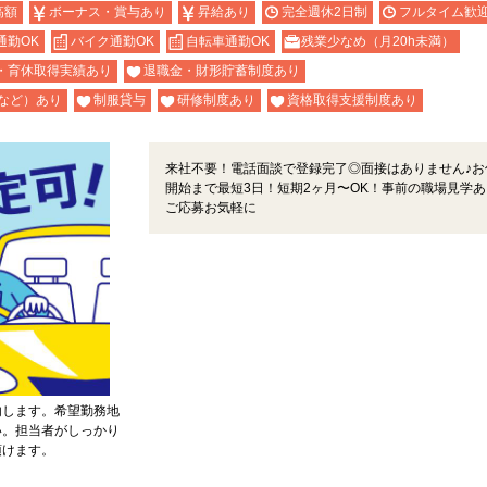
高額
ボーナス・賞与あり
昇給あり
完全週休2日制
フルタイム歓
通勤OK
バイク通勤OK
自転車通勤OK
残業少なめ（月20h未満）
・育休取得実績あり
退職金・財形貯蓄制度あり
など）あり
制服貸与
研修制度あり
資格取得支援制度あり
来社不要！電話面談で登録完了◎面接はありません♪お
開始まで最短3日！短期2ヶ月〜OK！事前の職場見学あ
ご応募お気軽に
内します。希望勤務地
い。担当者がしっかり
頂けます。