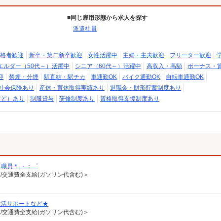
同じ雇用形態から求人を探す
派遣社員
格者歓迎
新卒・第二新卒歓迎
女性活躍中
主婦・主夫歓迎
フリーター歓迎
エルダー（50代～）活躍中
シニア（60代～）活躍中
高収入・高額
ボーナス・
迎
禁煙・分煙
駅直結・駅チカ
車通勤OK
バイク通勤OK
自転車通勤OK
社会保険あり
産休・育休取得実績あり
退職金・財形貯蓄制度あり
など）あり
制服貸与
研修制度あり
資格取得支援制度あり
職員＊.・：゜
有/交通費全支給(ガソリン代含む)＞
生活サポートなど★
有/交通費全支給(ガソリン代含む)＞