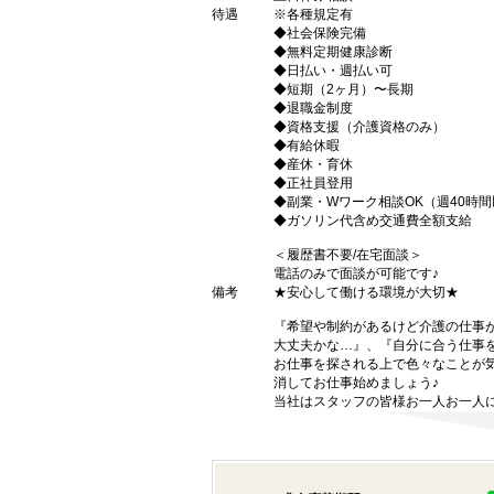
待遇
※各種規定有
◆社会保険完備
◆無料定期健康診断
◆日払い・週払い可
◆短期（2ヶ月）〜長期
◆退職金制度
◆資格支援（介護資格のみ）
◆有給休暇
◆産休・育休
◆正社員登用
◆副業・Wワーク相談OK（週40時
◆ガソリン代含め交通費全額支給
＜履歴書不要/在宅面談＞
電話のみで面談が可能です♪
備考
★安心して働ける環境が大切★
『希望や制約があるけど介護の仕事
大丈夫かな…』、『自分に合う仕事
お仕事を探される上で色々なことが気
消してお仕事始めましょう♪
当社はスタッフの皆様お一人お一人に