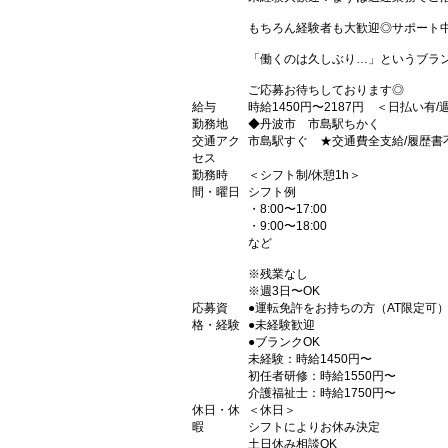
もちろん経験者も大歓迎◎サポート
「働くのは久しぶり…」というブラン
ご応募お待ちしております◎
給与
時給1450円〜2187円 ＜日払い有
勤務地
◆丹波市 市島駅ちかく
交通アク
市島駅すぐ ★交通費全支給/履歴書
セス
勤務時
＜シフト制/休憩1h＞
間・曜日
シフト例
・8:00〜17:00
・9:00〜18:00
など
※残業なし
※週3日〜OK
応募資
●運転免許をお持ちの方（AT限定可
格・経験
●未経験歓迎
●ブランクOK
未経験：時給1450円〜
初任者研修：時給1550円〜
介護福祉士：時給1750円〜
休日・休
＜休日＞
暇
シフトによりお休み決定
土日休み相談OK