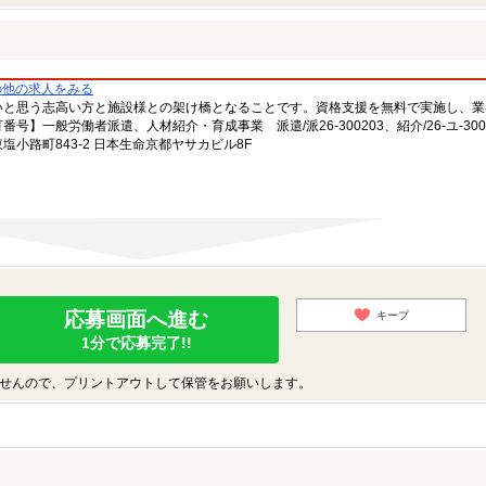
の他の求人をみる
いと思う志高い方と施設様との架け橋となることです。資格支援を無料で実施し、業
一般労働者派遣、人材紹介・育成事業 派遣/派26-300203、紹介/26-ユ-300
小路町843-2 日本生命京都ヤサカビル8F
応募画面へ進む
キープ
1分で応募完了!!
せんので、プリントアウトして保管をお願いします。