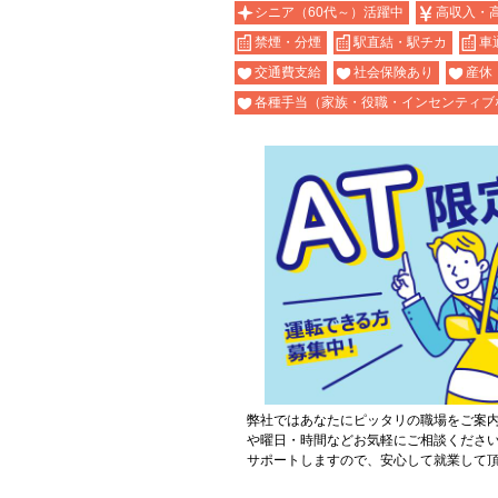
シニア（60代～）活躍中
高収入・
禁煙・分煙
駅直結・駅チカ
車
交通費支給
社会保険あり
産休
各種手当（家族・役職・インセンティブ
弊社ではあなたにピッタリの職場をご案
や曜日・時間などお気軽にご相談くださ
サポートしますので、安心して就業して