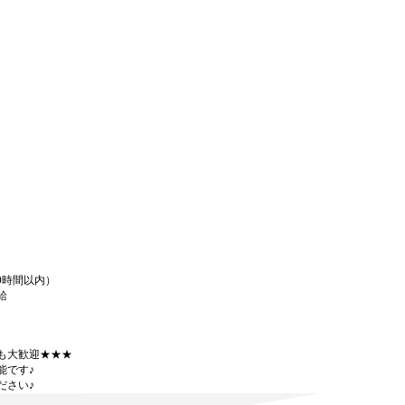
0時間以内）
給
も大歓迎★★★
能です♪
ださい♪