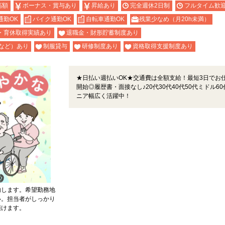
高額
ボーナス・賞与あり
昇給あり
完全週休2日制
フルタイム歓
通勤OK
バイク通勤OK
自転車通勤OK
残業少なめ（月20h未満）
・育休取得実績あり
退職金・財形貯蓄制度あり
など）あり
制服貸与
研修制度あり
資格取得支援制度あり
★日払い週払いOK★交通費は全額支給！最短3日でお
開始◎履歴書・面接なし♪20代30代40代50代ミドル60
ニア幅広く活躍中！
内します。希望勤務地
い。担当者がしっかり
頂けます。