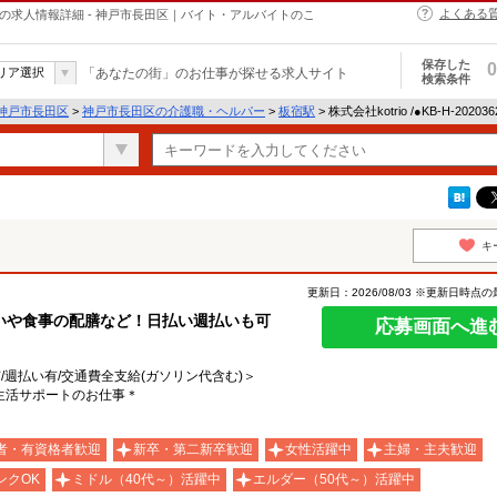
よくある
・ヘルパーの求人情報詳細 - 神戸市長田区｜バイト・アルバイトのこ
保存した
0
リア選択
「あなたの街」のお仕事が探せる求人サイト
検索条件
神戸市長田区
>
神戸市長田区の介護職・ヘルパー
>
板宿駅
> 株式会社kotrio /●KB-H-20
キ
更新日：2026/08/03 ※更新日時点
いや食事の配膳など！日払い週払いも可
応募画面へ進
有/週払い有/交通費全支給(ガソリン代含む)＞
生活サポートのお仕事＊
者・有資格者歓迎
新卒・第二新卒歓迎
女性活躍中
主婦・主夫歓迎
ンクOK
ミドル（40代～）活躍中
エルダー（50代～）活躍中