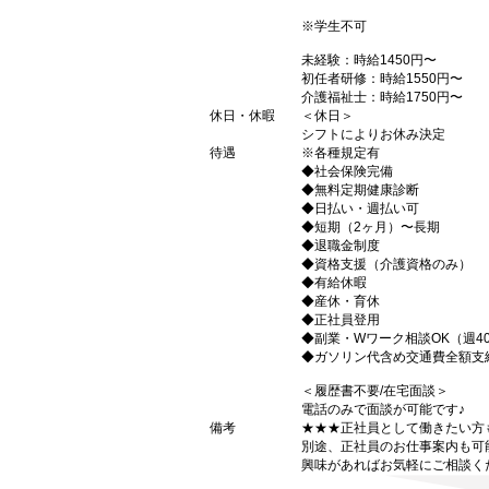
※学生不可
未経験：時給1450円〜
初任者研修：時給1550円〜
介護福祉士：時給1750円〜
休日・休暇
＜休日＞
シフトによりお休み決定
待遇
※各種規定有
◆社会保険完備
◆無料定期健康診断
◆日払い・週払い可
◆短期（2ヶ月）〜長期
◆退職金制度
◆資格支援（介護資格のみ）
◆有給休暇
◆産休・育休
◆正社員登用
◆副業・Wワーク相談OK（週4
◆ガソリン代含め交通費全額支
＜履歴書不要/在宅面談＞
電話のみで面談が可能です♪
備考
★★★正社員として働きたい方
別途、正社員のお仕事案内も可
興味があればお気軽にご相談く