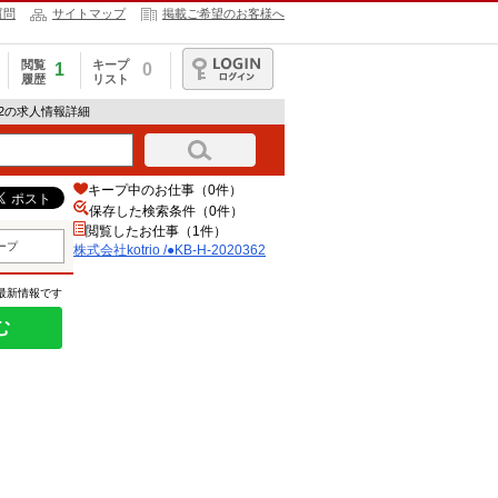
質問
サイトマップ
掲載ご希望のお客様へ
閲覧
キープ
1
0
履歴
リスト
ログイン
20362の求人情報詳細
キープ中のお仕事（0件）
保存した検索条件（
0
件）
閲覧したお仕事（1件）
ープ
株式会社kotrio /●KB-H-2020362
の最新情報です
む