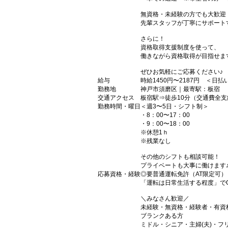
無資格・未経験の方でも大歓迎
先輩スタッフが丁寧にサポート
さらに！
資格取得支援制度を使って、
働きながら資格取得が目指せま
ぜひお気軽にご応募ください♪
給与
時給1450円〜2187円 ＜日
勤務地
神戸市須磨区｜最寄駅：板宿
交通アクセス
板宿駅⇒徒歩10分（交通費全支
勤務時間・曜日
＜週3〜5日・シフト制＞
・8：00〜17：00
・9：00〜18：00
※休憩1ｈ
※残業なし
その他のシフトも相談可能！
プライベートも大事に働けます
応募資格・経験
◎要普通運転免許（AT限定可）
「運転は日常生活する程度」で
＼みなさん歓迎／
未経験・無資格・経験者・有資
ブランクある方
ミドル・シニア・主婦(夫)・フ