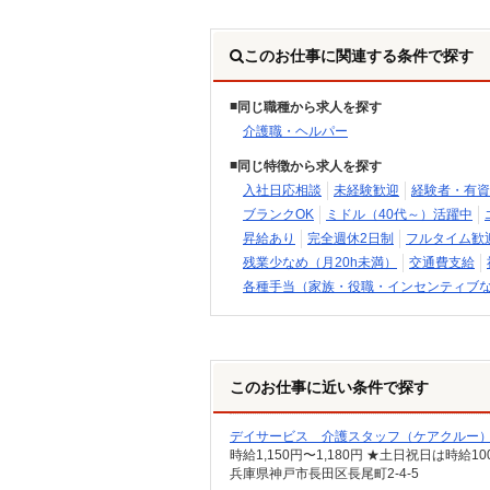
このお仕事に関連する条件で探す
同じ職種から求人を探す
介護職・ヘルパー
同じ特徴から求人を探す
入社日応相談
未経験歓迎
経験者・有資
ブランクOK
ミドル（40代～）活躍中
昇給あり
完全週休2日制
フルタイム歓
残業少なめ（月20h未満）
交通費支給
各種手当（家族・役職・インセンティブ
このお仕事に近い条件で探す
デイサービス 介護スタッフ（ケアクルー
時給1,150円〜1,180円 ★土日祝日は時
兵庫県神戸市長田区長尾町2-4-5