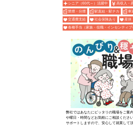
シニア（60代～）活躍中
高収入・
禁煙・分煙
駅直結・駅チカ
車
交通費支給
社会保険あり
産休
各種手当（家族・役職・インセンティブ
弊社ではあなたにピッタリの職場をご案
や曜日・時間などお気軽にご相談くださ
サポートしますので、安心して就業して