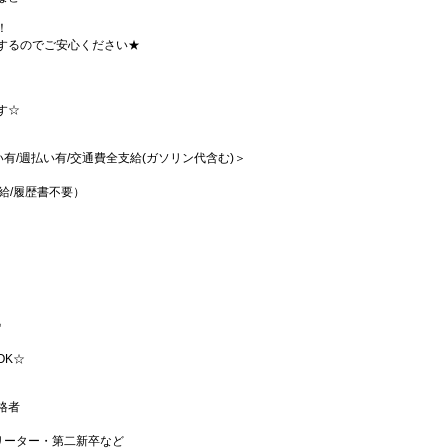
！
するのでご安心ください★
す☆
払い有/週払い有/交通費全支給(ガソリン代含む)＞
給/履歴書不要）
♪
OK☆
格者
リーター・第二新卒など