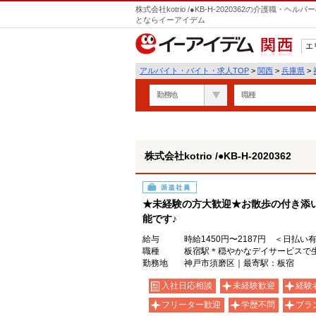
株式会社kotrio /●KB-H-2020362の介護職
とならイーアイデム
エ
関西
アルバイト・バイト・求人TOP
>
関西
>
兵庫県
>
勤務地
職種
株式会社kotrio /●KB-H-2020362
派遣社員
★未経験の方大歓迎★お散歩の付き添
能です♪
給与
時給1450円〜2187円 ＜日払い
職種
板宿駅＊穏やかなデイサービスで
勤務地
神戸市須磨区｜最寄駅：板宿
入社日応相談
未経験歓迎
経験
フリーター歓迎
学歴不問
ブラ