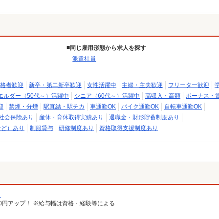
同じ雇用形態から求人を探す
派遣社員
格者歓迎
新卒・第二新卒歓迎
女性活躍中
主婦・主夫歓迎
フリーター歓迎
エルダー（50代～）活躍中
シニア（60代～）活躍中
高収入・高額
ボーナス・
迎
禁煙・分煙
駅直結・駅チカ
車通勤OK
バイク通勤OK
自転車通勤OK
社会保険あり
産休・育休取得実績あり
退職金・財形貯蓄制度あり
など）あり
制服貸与
研修制度あり
資格取得支援制度あり
）
給100円アップ！ ※給与幅は資格・経験等による