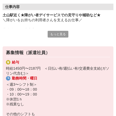
仕事内容
土山駅近く★障がい者デイサービスでの見守りや補助など★
＼障がいをお持ちの利用者さんを支えるお仕事／
具体的なお仕事内容は、、、
もっと見る
＊軽作業やレクリエーションの見守り・補助
＊施設内やエントランスの清掃
＊食事や入浴などの介助
募集情報（派遣社員）
＊運転や添乗などの送迎業務 ※希望の方のみ
など
給与
時給1450円〜2187円 ＜日払い有/週払い有/交通費全支給(ガソ
事前の職場見学や手厚い研修もあり、
リン代含む)＞
無資格・未経験の方でもチャレンジしやすい環境です！
勤務時間・曜日
まずは登録・話を聞いてみるだけでもOK！
＜週3〜シフト制＞
担当のコーディネーターがご応募から入職後まで
・09：00〜18：00
精一杯サポートさせていただきます◎
・10：00〜19：00
※休憩1ｈ
※残業なし
その他のシフトも