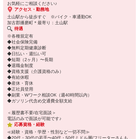
お気軽にご相談ください♪
アクセス・勤務地
土山駅から徒歩すぐ ※バイク・車通勤OK
加古郡播磨町＊最寄り：土山駅
待遇
※各種規定有
◆社会保険完備
◆無料定期健康診断
◆日払い・週払い可
◆短期（2ヶ月）〜長期
◆退職金制度
◆資格支援（介護資格のみ）
◆有給休暇
◆産休・育休
◆正社員登用
◆副業・Wワーク相談OK（週40時間以内）
◆ガソリン代含め交通費全額支給
＜履歴書不要/在宅面談＞
電話のみで面談が可能です♪
応募資格・経験
≪経験・資格・学歴・性別など一切不問≫
◆20代・30代の若手〜40代・50代ミドル層/フリーターさんも