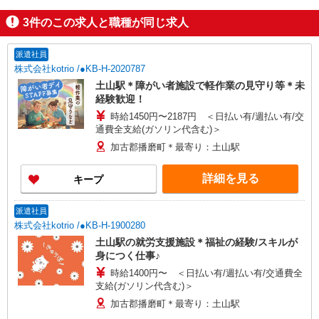
3
件のこの求人と職種が同じ求人
派遣社員
株式会社kotrio /●KB-H-2020787
土山駅＊障がい者施設で軽作業の見守り等＊未
経験歓迎！
時給1450円〜2187円 ＜日払い有/週払い有/交
通費全支給(ガソリン代含む)＞
加古郡播磨町＊最寄り：土山駅
詳細を見る
キープ
派遣社員
株式会社kotrio /●KB-H-1900280
土山駅の就労支援施設＊福祉の経験/スキルが
身につく仕事♪
時給1400円〜 ＜日払い有/週払い有/交通費全
支給(ガソリン代含む)＞
加古郡播磨町＊最寄り：土山駅