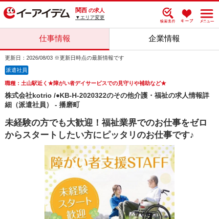
関西
の求人
▼エリア変更
仕事情報
企業情報
更新日：2026/08/03 ※更新日時点の最新情報です
派遣社員
職種：土山駅近く★障がい者デイサービスでの見守りや補助など★
株式会社kotrio /●KB-H-2020322のその他介護・福祉の求人情報詳
細（派遣社員） - 播磨町
未経験の方でも大歓迎！福祉業界でのお仕事をゼロ
からスタートしたい方にピッタリのお仕事です♪