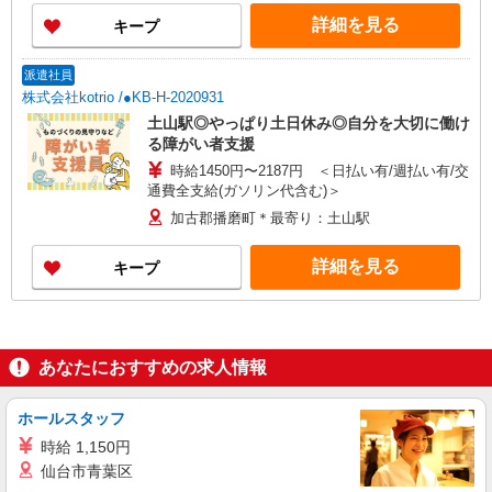
詳細を見る
キープ
派遣社員
株式会社kotrio /●KB-H-2020931
土山駅◎やっぱり土日休み◎自分を大切に働け
る障がい者支援
時給1450円〜2187円 ＜日払い有/週払い有/交
通費全支給(ガソリン代含む)＞
加古郡播磨町＊最寄り：土山駅
詳細を見る
キープ
あなたにおすすめの求人情報
ホールスタッフ
時給 1,150円
仙台市青葉区