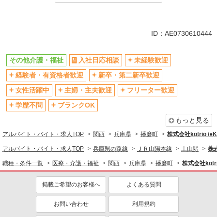
派遣社員
同じ特徴から土山駅の求人を探す
ID：AE0730610444
入社日応相談
未経験歓迎
その他介護・福祉
入社日応相談
未経験歓迎
経験者・有資格者歓迎
新卒・第二新卒歓迎
経験者・有資格者歓迎
新卒・第二新卒歓迎
女性活躍中
主婦・主夫歓迎
フリーター歓迎
学歴不問
女性活躍中
主婦・主夫歓迎
フリーター歓迎
ブランクOK
ミドル（40代～）活躍中
学歴不問
ブランクOK
エルダー（50代～）活躍中
シニア（60代～）活躍中
もっと見る
高収入・高額
ボーナス・賞与あり
アルバイト・バイト・求人TOP
関西
兵庫県
播磨町
株式会社kotrio /
昇給あり
完全週休2日制
アルバイト・バイト・求人TOP
兵庫県の路線
ＪＲ山陽本線
土山駅
株式
フルタイム歓迎
禁煙・分煙
職種・条件一覧
医療・介護・福祉
関西
兵庫県
播磨町
株式会社kotr
駅直結・駅チカ
車通勤OK
掲載ご希望のお客様へ
よくある質問
バイク通勤OK
自転車通勤OK
残業少なめ（月20h未満）
交通費支給
お問い合わせ
利用規約
社会保険あり
産休・育休取得実績あり