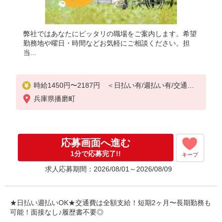
弊社ではあなたにピッタリの職場をご案内します。希望
勤務地や曜日・時間などお気軽にご相談ください。担
当...
時給1450円〜2187円 ＜日払い有/週払い有/交通費
全支給(ガソリン代含む)＞
兵庫県播磨町
応募画面へ進む
1分で応募完了!!
キープ
求人応募期間：2026/08/01～2026/08/09
★日払い週払いOK★交通費は全額支給！短期2ヶ月〜長期勤務も
可能！面接なし♪履歴書不要◎