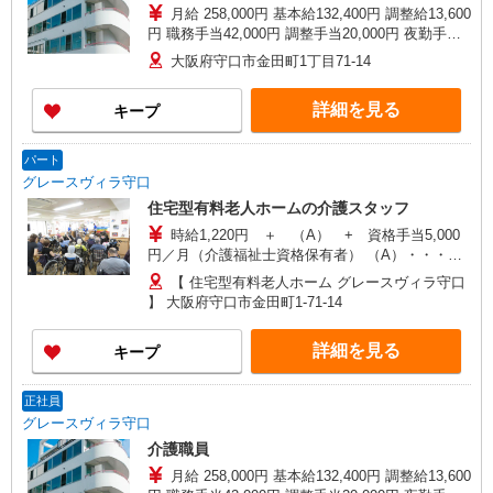
月給 258,000円 基本給132,400円 調整給13,600
円 職務手当42,000円 調整手当20,000円 夜勤手当
5,000円／回 資格手当10,000円/月 ＜試用期間3ヶ
大阪府守口市金田町1丁目71-14
月中＞ 月給：208,000円（処遇改善手当を含まな
い） ＜試用期間3ヶ月経過後から支給＞ ・処遇改
詳細を見る
キープ
善手当20,000円※〜／月 ※処遇改善手当の金額
は、一例となります。 社内評価結果によって変動
します。
パート
グレースヴィラ守口
住宅型有料老人ホームの介護スタッフ
時給1,220円 ＋ （A） + 資格手当5,000
円／月（介護福祉士資格保有者） （A）・・・試
用期間3ヶ月経過後から支給 ・処遇改善手当
【 住宅型有料老人ホーム グレースヴィラ守口
1,000〜11,000円※／月 ※処遇改善手当の金額
】 大阪府守口市金田町1-71-14
は、一例となります。業績等により変動します。
詳細を見る
キープ
正社員
グレースヴィラ守口
介護職員
月給 258,000円 基本給132,400円 調整給13,600