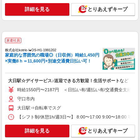
詳細を見る
とりあえずキープ
詳細を見る
キープ
派遣社員
株式会社kotrio /●OS-H1-2092404
≪大日駅ちか≫日払可/日曜休☆障がい者の軽
派遣社員
作業補助など
株式会社kotrio /●OS-H1-1991202
時給1550円〜2187円 ＜日払い有/週払い有/交
家庭的な雰囲気の職場◎（日収例）時給1,450円
通費全支給(ガソリン代含む)＞
×実働8ｈ＝11,600円+別途交通費日払い可！
守口市 ★来社不要
詳細を見る
キープ
大日駅☆デイサービス♪送迎できる方歓迎！生活サポートなど
時給1550円〜2187円 ＜日払い有/週払い有/交通費全支給(ガ
派遣社員
守口市内
株式会社kotrio /●OS-H1-1738908
≪日払いOK≫日収1.1万円超！就労支援施設の
大日駅⇒自転車でスグ
サポートSTAFF募集
【シフト制/休憩1h/週3日〜】 8:00〜17:00 9:00〜18:00 等
時給1400円〜 ＜日払い有/週払い有/交通費全
支給(ガソリン代含む)＞
詳細を見る
とりあえずキープ
守口市内