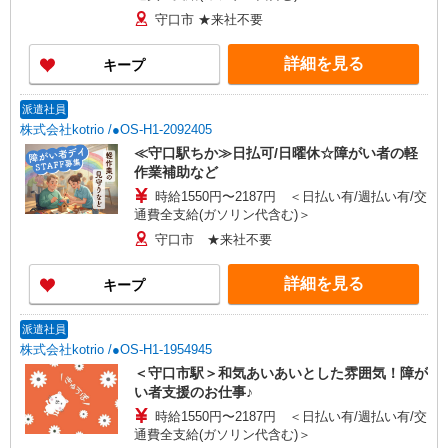
守口市 ★来社不要
詳細を見る
キープ
派遣社員
株式会社kotrio /●OS-H1-2092405
≪守口駅ちか≫日払可/日曜休☆障がい者の軽
作業補助など
時給1550円〜2187円 ＜日払い有/週払い有/交
通費全支給(ガソリン代含む)＞
守口市 ★来社不要
詳細を見る
キープ
派遣社員
株式会社kotrio /●OS-H1-1954945
＜守口市駅＞和気あいあいとした雰囲気！障が
い者支援のお仕事♪
時給1550円〜2187円 ＜日払い有/週払い有/交
通費全支給(ガソリン代含む)＞