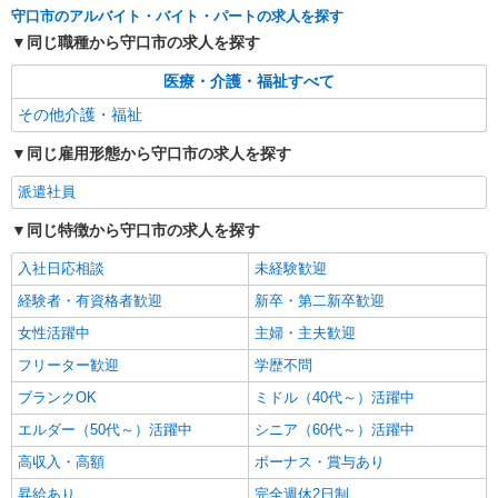
守口市のアルバイト・バイト・パートの求人を探す
詳細を見る
キープ
同じ職種から守口市の求人を探す
派遣社員
医療・介護・福祉すべて
株式会社kotrio /●OS-H1-2092408
その他介護・福祉
≪滝井駅ちか≫日払可/日曜休☆障がい者の軽
作業補助など
同じ雇用形態から守口市の求人を探す
時給1550円〜2187円 ＜日払い有/週払い有/交
通費全支給(ガソリン代含む)＞
派遣社員
守口市 ★来社不要
同じ特徴から守口市の求人を探す
詳細を見る
キープ
入社日応相談
未経験歓迎
経験者・有資格者歓迎
新卒・第二新卒歓迎
派遣社員
女性活躍中
主婦・主夫歓迎
株式会社kotrio /●OS-H1-1955116
＜土居駅＞和気あいあいとした雰囲気！障がい
フリーター歓迎
学歴不問
者支援のお仕事♪
ブランクOK
ミドル（40代～）活躍中
時給1550円〜2187円 ＜日払い有/週払い有/交
エルダー（50代～）活躍中
通費全支給(ガソリン代含む)＞
シニア（60代～）活躍中
守口市内
高収入・高額
ボーナス・賞与あり
昇給あり
完全週休2日制