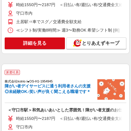
守口市内
時給1550円〜2187円 ＜日払い有/週払い有/交通費全支給(ガ
守口市内
詳細を見る
キープ
土居駅⇒車でスグ／交通費全額支給
派遣社員
≪シフト制/実働8時間≫ 週3〜勤務OK 希望シフト制 [例] ・8:00〜1
株式会社kotrio /●OS-H1-1991202
大日駅☆デイサービス♪送迎できる方歓迎！生
詳細を見る
とりあえずキープ
活サポートなど
時給1550円〜2187円 ＜日払い有/週払い有/交
通費全支給(ガソリン代含む)＞
守口市内
派遣社員
詳細を見る
キープ
株式会社kotrio /●OS-H1-1954945
障がい者デイサービスに通う利用者さんの支援
◎未経験OK♪笑い声が良く聞こえる職場です＊
派遣社員
株式会社kotrio /●OS-H1-2087421
高級シニアマンションで見回り/生活相談など
＜守口市駅＞和気あいあいとした雰囲気！障がい者支援のお仕事♪
≪大日駅≫
時給1550円〜2187円 ＜日払い有/週払い有/交
時給1550円〜2187円 ＜日払い有/週払い有/交通費全支給(ガ
通費全支給(ガソリン代含む)＞
守口市内
守口市 ★来社不要