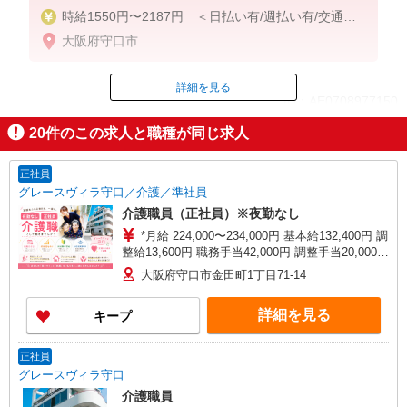
時給1550円〜2187円 ＜日払い有/週払い有/交通費
全支給(ガソリン代含む)＞
大阪府守口市
詳細を見る
ID：AE0708977150
20
件のこの求人と職種が同じ求人
掲載期間終了
正社員
グレースヴィラ守口／介護／準社員
介護職員（正社員）※夜勤なし
*月給 224,000〜234,000円 基本給132,400円 調
整給13,600円 職務手当42,000円 調整手当20,000円
処遇改善手当16,000円〜／月※ 資格手当10,000円/
大阪府守口市金田町1丁目71-14
月（介護福祉士資格保有の方） *試用期間中の月
給 208,000〜218,000円 ※試用期間3ヶ月経過後か
詳細を見る
キープ
ら支給 処遇改善手当16,000円〜／月
正社員
グレースヴィラ守口
介護職員