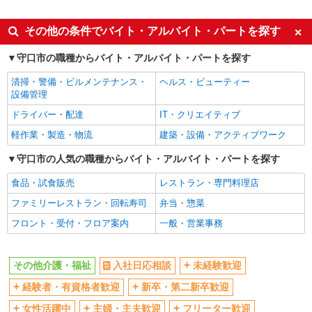
派遣社員
同じ特徴から土居駅の求人を探す
その他の条件でバイト・アルバイト・パートを探す
入社日応相談
未経験歓迎
守口市の職種からバイト・アルバイト・パートを探す
経験者・有資格者歓迎
新卒・第二新卒歓迎
清掃・警備・ビルメンテナンス・
ヘルス・ビューティー
女性活躍中
主婦・主夫歓迎
設備管理
フリーター歓迎
学歴不問
ドライバー・配達
IT・クリエイティブ
ブランクOK
ミドル（40代～）活躍中
軽作業・製造・物流
建築・設備・アクティブワーク
エルダー（50代～）活躍中
シニア（60代～）活躍中
守口市の人気の職種からバイト・アルバイト・パートを探す
高収入・高額
ボーナス・賞与あり
食品・試食販売
レストラン・専門料理店
昇給あり
完全週休2日制
ファミリーレストラン・回転寿司
弁当・惣菜
フルタイム歓迎
禁煙・分煙
フロント・受付・フロア案内
一般・営業事務
駅直結・駅チカ
車通勤OK
バイク通勤OK
自転車通勤OK
その他介護・福祉
入社日応相談
未経験歓迎
残業少なめ（月20h未満）
交通費支給
経験者・有資格者歓迎
新卒・第二新卒歓迎
社会保険あり
産休・育休取得実績あり
女性活躍中
主婦・主夫歓迎
フリーター歓迎