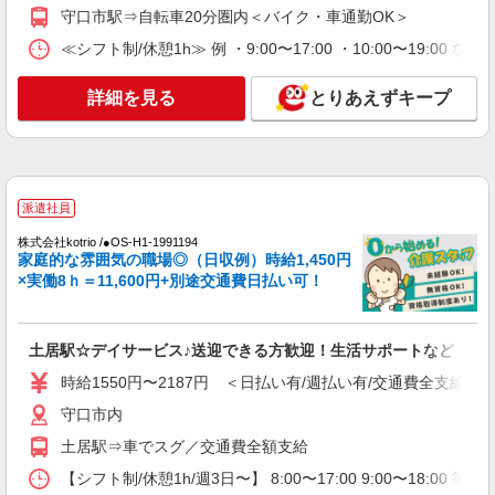
守口市駅⇒自転車20分圏内＜バイク・車通勤OK＞
詳細を見る
キープ
≪シフト制/休憩1h≫ 例 ・9:00〜17:00 ・10:00〜19:00 
派遣社員
詳細を見る
とりあえずキープ
株式会社kotrio /●OS-H1-1990494
＜土居駅＞障がい者支援員募集！≪面接なし
≫≪週3日OK≫
時給1550円〜2187円 ＜日払い有/週払い有/交
派遣社員
通費全支給(ガソリン代含む)＞
守口市内
株式会社kotrio /●OS-H1-1991194
家庭的な雰囲気の職場◎（日収例）時給1,450円
×実働8ｈ＝11,600円+別途交通費日払い可！
詳細を見る
キープ
派遣社員
土居駅☆デイサービス♪送迎できる方歓迎！生活サポートなど
株式会社kotrio /●OS-H1-2092519
時給1550円〜2187円 ＜日払い有/週払い有/交通費全支給(ガ
守口市駅の就労支援施設＊福祉の経験/スキル
が身につく仕事♪
守口市内
時給1400円〜 ＜日払い有/週払い有/交通費全
土居駅⇒車でスグ／交通費全額支給
支給(ガソリン代含む)＞
【シフト制/休憩1h/週3日〜】 8:00〜17:00 9:00〜18:00 等
守口市 ★来社不要