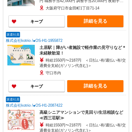
円 職務手当42,000円 調整手当20,000円 夜勤手当
5,000円／回 資格手当10,000円（介護福祉士資格
大阪府守口市金田町1丁目71-14
保有者） ＜試用期間3ヶ月経過後から支給＞ ・処
遇改善手当20,000円※〜／月 ※処遇改善手当の金
詳細を見る
キープ
額は、一例となります。 社内評価結果によって変
動します。
派遣社員
株式会社kotrio /●OS-H1-1955872
土居駅｜障がい者施設で軽作業の見守りなど＊
未経験歓迎！
時給1550円〜2187円 ＜日払い有/週払い有/交
通費全支給(ガソリン代含む)＞
守口市内
詳細を見る
キープ
派遣社員
株式会社kotrio /●OS-H1-2087422
高級シニアマンションで見回り/生活相談など
≪西三荘駅≫
時給1550円〜2187円 ＜日払い有/週払い有/交
通費全支給(ガソリン代含む)＞