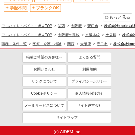
退職金・財形貯蓄制度あり
各種手当（家族・役職・インセン
ティブなど）あり
学歴不問
ブランクOK
制服貸与
研修制度あり
もっと見る
資格取得支援制度あり
アルバイト・バイト・求人TOP
関西
大阪府
守口市
株式会社kotrio /
同じ職種から求人を探す
アルバイト・バイト・求人TOP
大阪府の路線
京阪本線
土居駅
株式会社k
職種・条件一覧
医療・介護・福祉
関西
大阪府
守口市
株式会社kotr
医療・介護・福祉
同じ特徴から求人を探す
掲載ご希望のお客様へ
よくある質問
未経験歓迎
ミドル（40代～）活躍中
お問い合わせ
利用規約
ボーナス・賞与あり
車通勤OK
リンクについて
プライバシーポリシー
交通費支給
社会保険あり
産休・育休取得実績あり
Cookieポリシー
個人情報保護方針
メールサービスについて
サイト運営会社
サイトマップ
(c) AIDEM Inc.