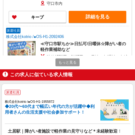
守口市内
詳細を見る
キープ
派遣社員
株式会社kotrio /●OS-H1-2092406
≪守口市駅ちか≫日払可/日曜休☆障がい者の
軽作業補助など
時給1550円〜2187円 ＜日払い有/週払い有/交
通費全支給(ガソリン代含む)＞
もっと見る
守口市 ★来社不要
この求人に似ている求人情報
詳細を見る
キープ
派遣社員
派遣社員
株式会社kotrio /●OS-H1-1955872
株式会社kotrio /●OS-H1-1991194
◆20代〜60代まで幅広い年代の方が活躍中◆利
土居駅☆デイサービス♪送迎できる方歓迎！生
用者さんの生活支援や社会参加サポート！
活サポートなど
時給1550円〜2187円 ＜日払い有/週払い有/交
通費全支給(ガソリン代含む)＞
土居駅｜障がい者施設で軽作業の見守りなど＊未経験歓迎！