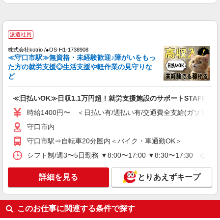
詳細を見る
キープ
派遣社員
派遣社員
株式会社kotrio /●OS-H1-2087420
株式会社kotrio /●OS-H1-1738908
高級シニアマンションで見回り/生活相談など
≪守口市駅≫無資格・未経験歓迎♪障がいをもっ
≪滝井駅≫
た方の就労支援◎生活支援や軽作業の見守りな
ど
時給1550円〜2187円 ＜日払い有/週払い有/交
通費全支給(ガソリン代含む)＞
≪日払いOK≫日収1.1万円超！就労支援施設のサポートSTAFF募集
守口市 ★来社不要
時給1400円〜 ＜日払い有/週払い有/交通費全支給(ガソリン代
詳細を見る
キープ
守口市内
守口市駅⇒自転車20分圏内＜バイク・車通勤OK＞
派遣社員
株式会社kotrio /●OS-H1-1991066
シフト制/週3〜5日勤務 ▼8:00〜17:00 ▼8:30〜17:30 な
守口市駅☆デイサービス♪送迎できる方歓迎！
生活サポートなど
詳細を見る
とりあえずキープ
時給1550円〜2187円 ＜日払い有/週払い有/交
通費全支給(ガソリン代含む)＞
守口市内
このお仕事に関連する条件で探す