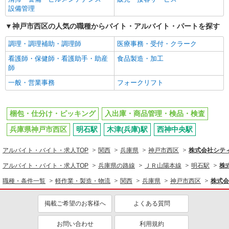
設備管理
神戸市西区の人気の職種からバイト・アルバイト・パートを探す
調理・調理補助・調理師
医療事務・受付・クラーク
看護師・保健師・看護助手・助産
食品製造・加工
師
一般・営業事務
フォークリフト
梱包・仕分け・ピッキング
入出庫・商品管理・検品・検査
兵庫県神戸市西区
明石駅
木津(兵庫)駅
西神中央駅
アルバイト・バイト・求人TOP
関西
兵庫県
神戸市西区
株式会社シテ
アルバイト・バイト・求人TOP
兵庫県の路線
ＪＲ山陽本線
明石駅
株
職種・条件一覧
軽作業・製造・物流
関西
兵庫県
神戸市西区
株式会
掲載ご希望のお客様へ
よくある質問
お問い合わせ
利用規約