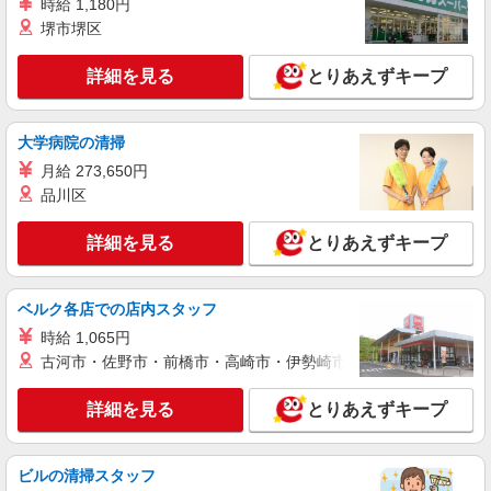
アルバイト
パート
時給 1,180円
株式会社バイトレ（ADM817988）
堺市堺区
【接客なし】静かな職場で集中◎検品・箱詰め
スタッフ
詳細を見る
とりあえずキープ
時給1120円（就業先により異なる）
兵庫県神戸市西区
大学病院の清掃
月給 273,650円
詳細を見る
キープ
品川区
アルバイト
パート
詳細を見る
とりあえずキープ
株式会社バイトレ（ADM816685）
【平日のみ・短時間】詰めるだけの簡単作業
時給1240円（就業先により異なる）
ベルク各店での店内スタッフ
兵庫県神戸市西区
時給 1,065円
古河市・佐野市・前橋市・高崎市・伊勢崎市・太田市・館林市・
詳細を見る
キープ
詳細を見る
とりあえずキープ
アルバイト
パート
株式会社バイトレ（ADM814742）
コツコツ派歓迎｜見る・分ける・貼るだけ♪倉
ビルの清掃スタッフ