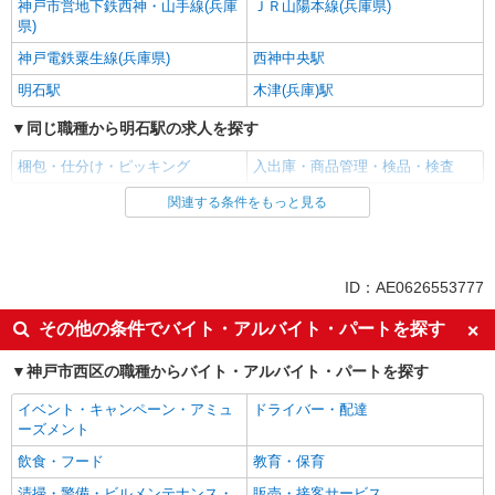
神戸市営地下鉄西神・山手線(兵庫
ＪＲ山陽本線(兵庫県)
県)
神戸電鉄粟生線(兵庫県)
西神中央駅
明石駅
木津(兵庫)駅
同じ職種から明石駅の求人を探す
梱包・仕分け・ピッキング
入出庫・商品管理・検品・検査
関連する条件をもっと見る
同じ雇用形態から明石駅の求人を探す
派遣社員
同じ職種から求人を探す
ID：AE0626553777
軽作業・製造・物流
その他の条件でバイト・アルバイト・パートを探す
梱包・仕分け・ピッキング
入出庫・商品管理・検品・検査
神戸市西区の職種からバイト・アルバイト・パートを探す
イベント・キャンペーン・アミュ
ドライバー・配達
ーズメント
飲食・フード
教育・保育
清掃・警備・ビルメンテナンス・
販売・接客サービス