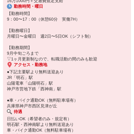
16万1000円＋交通費規定支給
●未経験OK
勤務時間・曜日
→お仕事が初めての方や、時間があいたミドル世代の方も活躍中
【勤務時間】
●日払いOK
9：00〜17：00（休憩60分 実働7H）
→勤務終了後すぐ！現金で日払いがもらえます(^^)/
（※定額制・規定あり）
【勤務曜日】
なにかと物入りの新年度、すぐにお給料がほしい方におススメ
月曜日〜金曜日 週2日〜5日OK（シフト制）
◎
【勤務期間】
9月中旬ごろまで
まずはお気軽にお問い合わせください(^^)/
▽1ヶ月更新制なので、転職活動の間のみも歓迎
ご応募お待ちしております♪
アクセス・勤務地
●下記主要駅より無料送迎あり
JR「明石」駅
山陽電車「山陽明石」駅
神戸市営地下鉄「西神南」駅
●車・バイク通勤OK（無料駐車場有）
兵庫県神戸市西区見津が丘
待遇
日払いOK（希望者のみ・規定有）
明石駅・西神南駅より無料送迎あり
車・バイク通勤OK（無料駐車場有）