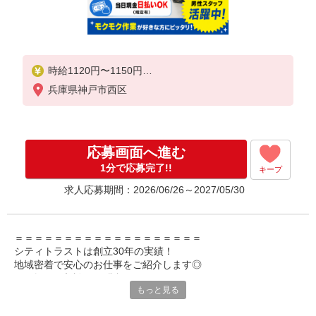
時給1120円〜1150円
※交通費規定支給
兵庫県神戸市西区
【月収例】
●週3日勤務の場合
時給1120円×7Ｈ×12日勤務
応募画面へ進む
9万6600円＋交通費規定支給
1分で応募完了!!
キープ
●週5日勤務の場合
求人応募期間：2026/06/26～2027/05/30
時給1150円×7Ｈ×20日勤務
16万1000円＋交通費規定支給
＝＝＝＝＝＝＝＝＝＝＝＝＝＝＝＝＝＝＝
シティトラストは創立30年の実績！
地域密着で安心のお仕事をご紹介します◎
お気軽にご相談・お問合せください♪
もっと見る
＝＝＝＝＝＝＝＝＝＝＝＝＝＝＝＝＝＝＝
〇WEB登録・電話面接OK！