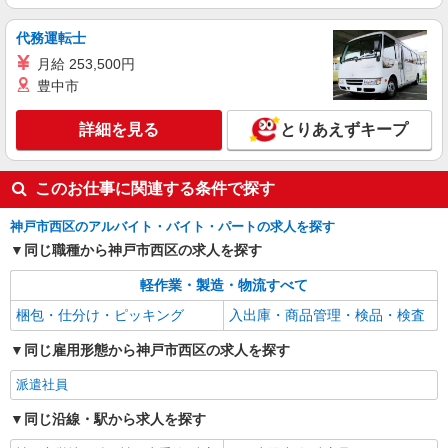
詳細を見る
キープ
代務運転士
アルバイト
月給 253,500円
パート
ロジスティード西日本株式会社
豊中市
軽作業
詳細を見る
とりあえずキープ
時給1,180円〜 （残業/実働8時間以上の場合
は1,475円〜になります。) ★月収例・・・184,416
円 1,180円×8時間×20.4日＝192,576円 ※上記は
ロジポート神戸西 兵庫県神戸市西区見津が丘
所定労働時間のみ、残業については労働時間に応
このお仕事に関連する条件で探す
5-1-18
じて支給。 ※残業については多くても日に1〜2時
間程度の見込みです。 基本的には定時時間内終
神戸市西区のアルバイト・バイト・パートの求人を探す
詳細を見る
キープ
業を目指して運営します！
同じ職種から神戸市西区の求人を探す
軽作業・製造・物流すべて
梱包・仕分け・ピッキング
入出庫・商品管理・検品・検査
同じ雇用形態から神戸市西区の求人を探す
派遣社員
同じ沿線・駅から求人を探す