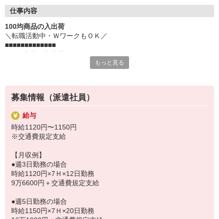
〇登録時に履歴書不要
〇交通費規定支給
仕事内容
〇勤務後スグ日払いOK（定額制・規定有）
100均商品の入出荷
＼転職活動中・ＷワークもＯＫ／
★例えばこんな方が活躍中★
■■■■■■■■■■■■■
●日勤のみでお仕事をされたい方
100均商品の入出荷
●しばらくお仕事から離れていた主婦（主夫）でいきなり正社員
もっと見る
■■■■■■■■■■■■■
は不安な方
●未経験・中高年・ミドルも勤務可能なお仕事を探されている方
神戸西区見津が丘にある物流倉庫内で
●急ぎでお仕事したい方
入庫・出荷スタッフを大募集♪
●週3日〜お仕事希望の方
募集情報（派遣社員）
●神戸市・明石市・三木市・加古川市などがら通勤可能なお仕事
人気の100均商品やコスメ・メイク用品を扱うので
を探されている方
給与
1年を通してお仕事継続的にあります◎
●JR沿線・山陽電車沿線・地下鉄沿線・神戸電鉄沿線から通勤可
時給1120円〜1150円
能なお仕事を探されている方
※交通費規定支給
≪人気のポイント≫
●平日のみ・週2日〜勤務OK
【月収例】
→1ヶ月更新でお休み希望を出せるので
●週3日勤務の場合
本業との両立も可能です(^^)/
時給1120円×7Ｈ×12日勤務
9万6600円＋交通費規定支給
●送迎ありで通勤便利
→JR「明石駅」・神戸市営地下鉄「西神南駅」より無料送迎あり
●週5日勤務の場合
♪
時給1150円×7Ｈ×20日勤務