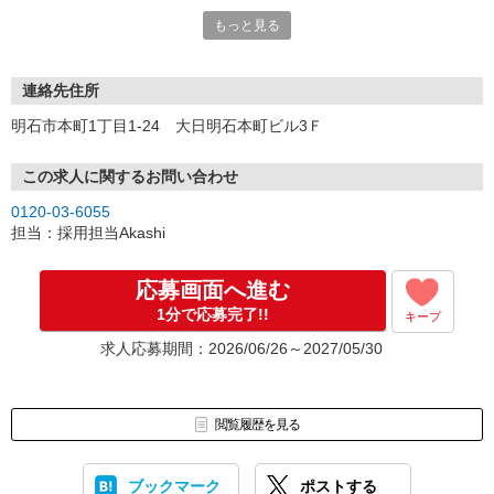
もっと見る
▼お電話での応募
078-913-6055までお願いします
面接0回（お電話でのヒアリングのみ）
連絡先住所
履歴書不要
明石市本町1丁目1-24 大日明石本町ビル3Ｆ
（登録時には御本人確認できる身分証明書をご提示いただきます）
＝＝＝＝＝＝＝＝＝＝＝＝＝＝＝＝＝＝＝
この求人に関するお問い合わせ
シティトラストは創立30年の実績！
0120-03-6055
地域密着で安心のお仕事をご紹介します◎
担当：採用担当Akashi
お気軽にご相談・お問合せください♪
＝＝＝＝＝＝＝＝＝＝＝＝＝＝＝＝＝＝＝
応募画面へ進む
1分で応募完了!!
キープ
求人応募期間：2026/06/26～2027/05/30
閲覧履歴を見る
ブックマーク
ポストする