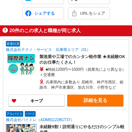
シェアする
URLをシェア
20
件のこの求人と職種が同じ求人
派遣社員
株式会社テクノ・サービス 兵庫県エリア（01）
製造業や工場でのカンタン軽作業 ★未経験OK
のお仕事たくさん！
■時給1200円〜1500円（就業先により異なる）
＋交通費
兵庫県内に多数あり 尼崎市、神戸市西区、姫
路市、神戸市東灘区、加古川市、小野市など
詳細を見る
キープ
アルバイト
パート
株式会社バイトレ（ADM811228GT37）
未経験9割！説明通りにやるだけのシンプル軽