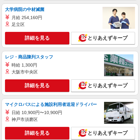
詳細を見る
キープ
大学病院の中材滅菌
正社員
月給 254,160円
株式会社テクノ・サービス マニュファクチャリング【兵庫県】
足立区
製造スタッフ（組立・加工・目視検査・機械操
作など）
詳細を見る
とりあえずキープ
月給200000〜250000円（スキル・経験を考
慮）
レジ・商品陳列スタッフ
兵庫県神戸市西区 （他にも兵庫県内に多数あ
り） ※勤務地はご希望を考慮の上、ご自宅を中心
時給 1,300円
に通勤時間120分圏内のエリアとなります。（転勤
大阪市中央区
なし）
詳細を見る
キープ
詳細を見る
とりあえずキープ
アルバイト
パート
ロジスティード西日本株式会社
マイクロバスによる施設利用者送迎ドライバー
フォークリフト作業
日給 10,900円〜10,900円
時給1,350円（残業/実働8時間以上の場合1,687
円) 【月収例】残業30Hの場合 270,945円＝
神戸市須磨区
220,320円（20.4日勤務/月）+50,625円（残業
ロジポート神戸西 兵庫県神戸市西区見津が丘
30H）
5-1-18
詳細を見る
とりあえずキープ