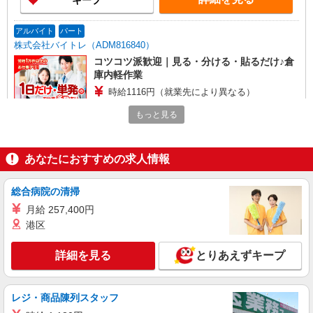
キープ
アルバイト
パート
株式会社バイトレ（ADM816840）
コツコツ派歓迎｜見る・分ける・貼るだけ♪倉
庫内軽作業
時給1116円（就業先により異なる）
兵庫県神戸市西区
もっと見る
詳細を見る
キープ
あなたにおすすめの求人情報
派遣社員
株式会社バイトレ（ADM806729）
総合病院の清掃
【レギュラー】ドラッグストア商品の梱包、仕
月給 257,400円
分け、ピッキング等
港区
時給1300円
兵庫県神戸市西区
詳細を見る
とりあえずキープ
詳細を見る
キープ
レジ・商品陳列スタッフ