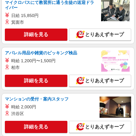
マイクロバスにて教習所に通う生徒の送迎ドラ
兵庫県神戸市西区
イバー
日給 15,850円
詳細を見る
キープ
箕面市
アルバイト
パート
詳細を見る
とりあえずキープ
株式会社バイトレ（ADM817992）
【迷ったらコレ】箱に入れるだけ♪モクモク軽
作業スタッフ
アパレル用品や雑貨のピッキング検品
時給1120円（就業先により異なる）
時給 1,200円〜1,500円
兵庫県神戸市西区
柏市
詳細を見る
キープ
詳細を見る
とりあえずキープ
アルバイト
パート
株式会社バイトレ（ADM820462）
マンションの受付・案内スタッフ
手のひらサイズ中心◎数える・詰めるだけの超
時給 2,000円
かんたん作業
渋谷区
時給1150円（就業先により異なる）
兵庫県神戸市西区
詳細を見る
とりあえずキープ