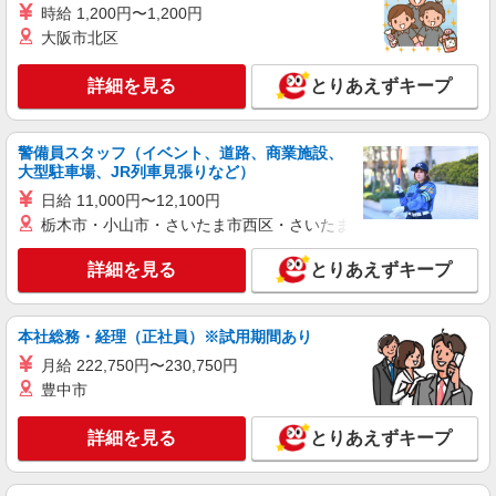
庫内軽作業
時給 1,200円〜1,200円
時給1250円（就業先により異なる）
大阪市北区
兵庫県神戸市西区
詳細を見る
とりあえずキープ
詳細を見る
キープ
警備員スタッフ（イベント、道路、商業施設、
アルバイト
パート
大型駐車場、JR列車見張りなど）
株式会社バイトレ（ADM819016）
日給 11,000円〜12,100円
【迷ったらコレ】箱に入れるだけ♪モクモク軽
栃木市・小山市・さいたま市西区・さいたま市岩槻区・久喜市・
作業スタッフ
時給1380円（就業先により異なる）
詳細を見る
とりあえずキープ
兵庫県神戸市西区
詳細を見る
キープ
本社総務・経理（正社員）※試用期間あり
月給 222,750円〜230,750円
アルバイト
パート
豊中市
株式会社バイトレ（ADM817438）
【接客なし】静かな職場で集中◎検品・箱詰め
詳細を見る
とりあえずキープ
スタッフ
時給1250円（就業先により異なる）