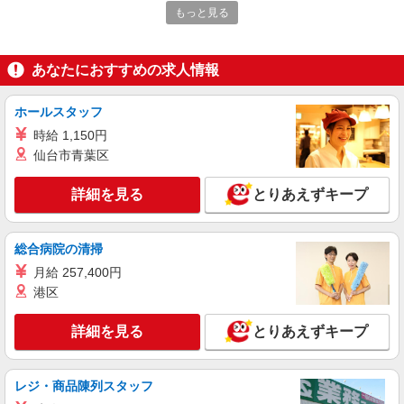
月4日からスタートし11月19日までの予定で
もっと見る
す。
日給15,550円 ※交通費支給（上限1500円/1
日）
京都府京都市下京区長刀鉾町
あなたにおすすめの求人情報
詳細を見る
キープ
ホールスタッフ
時給 1,150円
アルバイト
パート
仙台市青葉区
株式会社阪神セキュリティ
駅構内でのホームドアの設置工事に伴う警備 9
詳細を見る
とりあえずキープ
月4日スタートで11月19日までの予定です。
日給12720〜21312円 ①12,720円 ②21,312円
③15,550円 交通費全額支給
総合病院の清掃
京都府京都市下京区長刀鉾町
月給 257,400円
港区
詳細を見る
キープ
詳細を見る
とりあえずキープ
アルバイト
パート
株式会社阪神セキュリティ
駅構内でのホームドア設置工事に伴う警備（ロ
レジ・商品陳列スタッフ
ング日勤：7:00〜22:00） 9月4日からスター