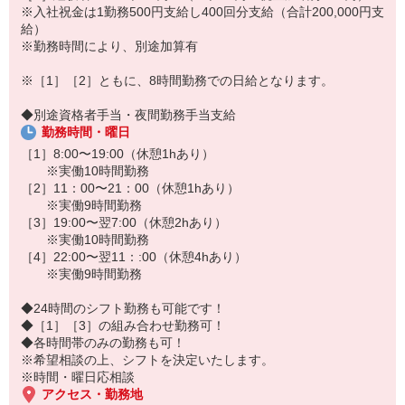
※入社祝金は1勤務500円支給し400回分支給（合計200,000円支
・礼式・誘導の動作研修
給）
・現場での実践研修
※勤務時間により、別途加算有
未経験でも安心して始められます！
※［1］［2］ともに、8時間勤務での日給となります。
20代・30代・40代・50代・60代までの
男女活躍中！
◆別途資格者手当・夜間勤務手当支給
勤務時間・曜日
［1］8:00〜19:00（休憩1hあり）
※実働10時間勤務
［2］11：00〜21：00（休憩1hあり）
※実働9時間勤務
［3］19:00〜翌7:00（休憩2hあり）
※実働10時間勤務
［4］22:00〜翌11：:00（休憩4hあり）
※実働9時間勤務
◆24時間のシフト勤務も可能です！
◆［1］［3］の組み合わせ勤務可！
◆各時間帯のみの勤務も可！
※希望相談の上、シフトを決定いたします。
※時間・曜日応相談
アクセス・勤務地