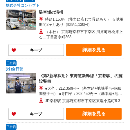
株式会社コンセプト
駐車場の清掃
時給1,150円（能力に応じて昇給あり） ☆試用
期間2ヶ月あり（時給1,130円）
（本社） 京都府京都市下京区 河原町通松原上
る二丁目富永町368
詳細を見る
キープ
正社員
(株)全日警
《第2新卒採用》東海道新幹線「京都駅」の施
設警備
●大卒：212,350円〜（基本給+地域手当+階級
調整手当） ●専門卒：202,450円〜（基本給+地域
手当） ●高卒：201,250円〜（基本給+地域手当）
JR京都駅 京都府京都市下京区東塩小路町8-3
※残業手当、資格手当等は別途支給されます （固
定残業、みなし残業はありません） ◆月収・年収
詳細を見る
キープ
例は備考欄参照◆
正社員