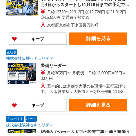
月4日からスタートし11月19日までの予定で
す。
日給12720〜21312円 ①12,720円 ②21,312円
③15,550円 交通費全額支給
京都府京都市下京区長刀鉾町
詳細を見る
キープ
正社員
株式会社阪神セキュリティ
警備リーダー
月給30万円〜 月収例：日給12,000円×25日＝
30万円
基本的には京都や大阪の各現場へ直行直帰で
す。 大阪営業所：大阪市天王寺区舟橋町11番2号
中島ビル3階
詳細を見る
キープ
アルバイト
パート
株式会社阪神セキュリティ
駅構内でのホームドアの設置工事に伴う警備 9