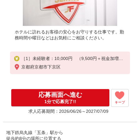
ホテルに訪れるお客様の安心をお守りする仕事です。勤
務時間や曜日などはお気軽にご相談ください。
［1］未経験者：10,000円 （9,500円＋祝金加増分5
00円）
京都府京都市下京区
※入社祝金は1勤務500円支給し400回分支給（合計2
00,000円支給）
※勤務時間により、別途加算有
応募画面へ進む
［2］経験者 ：11,000円 （10,500円＋祝金加増分
500円）
1分で応募完了!!
キープ
※入社祝金は1勤務500円支給し400回分支給（合計2
求人応募期間：2026/06/26～2027/07/09
00,000円支給）
※勤務時間により、別途加算有
※［1］［2］ともに、8時間勤務での日給となります
地下鉄烏丸線「五条」駅から
。
徒歩約8分の場所に位置する