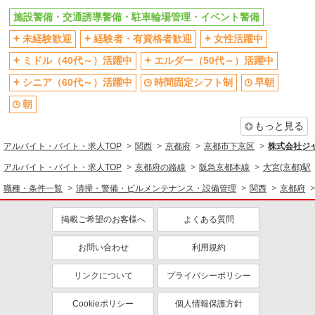
施設警備・交通誘導警備・駐車輪場管理・イベント警備
同じ職種から求人を探す
未経験歓迎
経験者・有資格者歓迎
女性活躍中
清掃・警備・ビルメンテナンス・設備管理
ミドル（40代～）活躍中
エルダー（50代～）活躍中
施設警備・交通誘導警備・駐車輪場管理・イベント警備
シニア（60代～）活躍中
時間固定シフト制
早朝
同じ特徴から求人を探す
朝
未経験歓迎
ミドル（40代～）活躍中
もっと見る
深夜
副業・WワークOK
アルバイト・バイト・求人TOP
関西
京都府
京都市下京区
株式会社ジ
社会保険あり
社宅・寮あり
アルバイト・バイト・求人TOP
京都府の路線
阪急京都本線
大宮(京都)駅
社員登用あり
職種・条件一覧
清掃・警備・ビルメンテナンス・設備管理
関西
京都府
掲載ご希望のお客様へ
よくある質問
お問い合わせ
利用規約
リンクについて
プライバシーポリシー
Cookieポリシー
個人情報保護方針