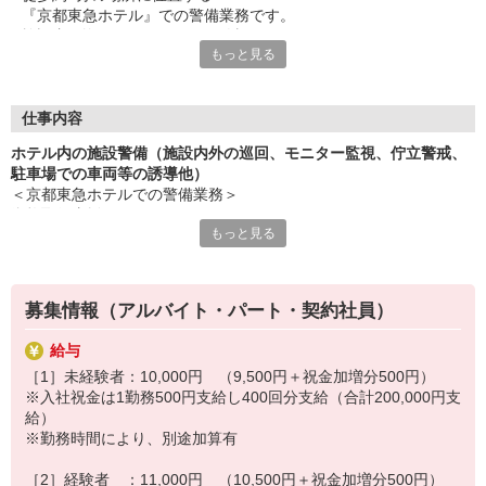
『京都東急ホテル』での警備業務です。
◆別途資格者手当・夜間勤務手当支給
施設内の巡回やモニターでの監視、
もっと見る
車両誘導などをお任せします。
国内外から多くのお客様をお迎えする
ホテル内での警備業務のため、
仕事内容
身だしなみの清潔感や
ホテル内の施設警備（施設内外の巡回、モニター監視、佇立警戒、
丁寧に仕事に取り組む姿勢を
駐車場での車両等の誘導他）
大切にしてくださる方を求めています。
＜京都東急ホテルでの警備業務＞
ホテル警備の経験がある方は
資格取得支援あり！
優遇いたしますので、
もっと見る
未経験からスキルアップ可能◎
ぜひ当社でスキルを活かしてください。
清潔感ある制服で、
品格あるホテル警備をお任せします。
もちろん未経験からのチャレンジも可能です。
さまざまな研修をご用意していますので、
募集情報（アルバイト・パート・契約社員）
＜主な仕事内容＞
未経験から警備スキルを身に付けていただけます。
・施設内外の巡回
どなたも安心してご応募ください。
給与
・モニターでの監視
［1］未経験者：10,000円 （9,500円＋祝金加増分500円）
・立哨による警戒
※入社祝金は1勤務500円支給し400回分支給（合計200,000円支
・車両の誘導業務
給）
・出入りのチェック など
※勤務時間により、別途加算有
＜研修制度＞
［2］経験者 ：11,000円 （10,500円＋祝金加増分500円）
・動画による基本研修