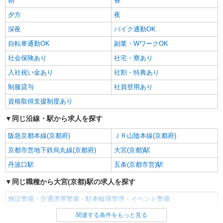
朝
昼
夕方
夜
深夜
バイク通勤OK
自転車通勤OK
副業・WワークOK
社会保険あり
社宅・寮あり
入社祝い金あり
社割・特典あり
制服貸与
社員登用あり
資格取得支援制度あり
同じ沿線・駅から求人を探す
阪急京都本線(京都府)
ＪＲ山陰本線(京都府)
京都市営地下鉄烏丸線(京都府)
大宮(京都)駅
丹波口駅
五条(京都市営)駅
同じ職種から大宮(京都)駅の求人を探す
施設警備・交通誘導警備・駐車輪場管理・イベント警備
関連する条件をもっと見る
同じ雇用形態から大宮(京都)駅の求人を探す