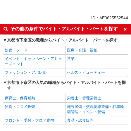
アルバイト
パート
契約社員
ID：AE0625552544
同じ特徴から大宮(京都)駅の求人を探す
その他の条件でバイト・アルバイト・パートを探す
未経験歓迎
経験者・有資格者歓迎
京都市下京区の職種からバイト・アルバイト・パートを探す
女性活躍中
ミドル（40代～）活躍中
飲食・フード
医療・介護・福祉
エルダー（50代～）活躍中
シニア（60代～）活躍中
イベント・キャンペーン・アミュ
営業
時間固定シフト制
早朝
ーズメント
朝
昼
ファッション・アパレル
ヘルス・ビューティー
夕方
夜
京都市下京区の人気の職種からバイト・アルバイト・パートを探
深夜
バイク通勤OK
す
自転車通勤OK
副業・WワークOK
保育士・保育補助
栄養士・管理栄養士
社会保険あり
社宅・寮あり
雑貨・コスメ販売
施設警備・交通誘導警備・駐車輪
入社祝い金あり
社割・特典あり
場管理・イベント警備
制服貸与
社員登用あり
フロント・受付・フロア案内
食品・試食販売
資格取得支援制度あり