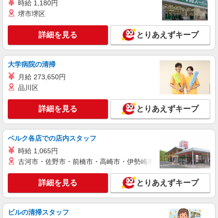
時給 1,180円
トし11月19日までの予定です。
日給21,312円 ※交通費支給（上限1500円/1
堺市堺区
日） 月収例：21,312円×25日＝53万2800円
京都府京都市下京区長刀鉾町
詳細を見る
とりあえずキープ
詳細を見る
キープ
大学病院の清掃
月給 273,650円
品川区
詳細を見る
とりあえずキープ
ベルク各店での店内スタッフ
時給 1,065円
古河市・佐野市・前橋市・高崎市・伊勢崎市・太田市・館林市・
詳細を見る
とりあえずキープ
ビルの清掃スタッフ