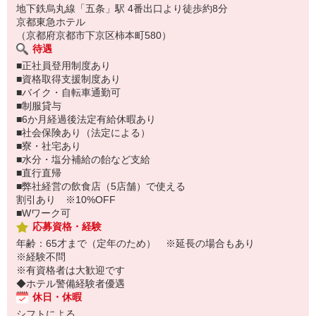
地下鉄烏丸線「五条」駅 4番出口より徒歩約8分
京都東急ホテル
（京都府京都市下京区柿本町580）
待遇
■正社員登用制度あり
■資格取得支援制度あり
■バイク・自転車通勤可
■制服貸与
■6か月経過後法定有給休暇あり
■社会保険あり（法定による）
■寮・社宅あり
■水分・塩分補給の飴など支給
■直行直帰
■弊社経営の飲食店（5店舗）で使える
割引あり ※10%OFF
■Wワーク可
応募資格・経験
年齢：65才まで（定年のため） ※延長の場合もあり
※経験不問
※有資格者は大歓迎です
◆ホテル警備経験者優遇
休日・休暇
シフトによる