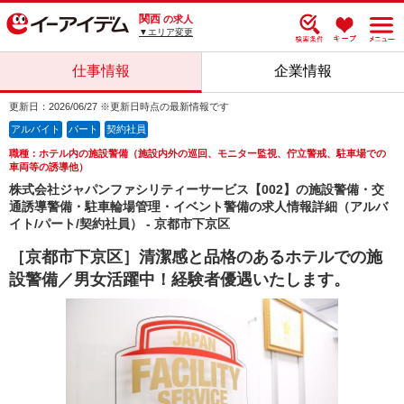
関西
の求人
▼エリア変更
仕事情報
企業情報
更新日：2026/06/27 ※更新日時点の最新情報です
アルバイト
パート
契約社員
職種：ホテル内の施設警備（施設内外の巡回、モニター監視、佇立警戒、駐車場での
車両等の誘導他）
株式会社ジャパンファシリティーサービス【002】の施設警備・交
通誘導警備・駐車輪場管理・イベント警備の求人情報詳細（アルバ
イト/パート/契約社員） - 京都市下京区
［京都市下京区］清潔感と品格のあるホテルでの施
設警備／男女活躍中！経験者優遇いたします。