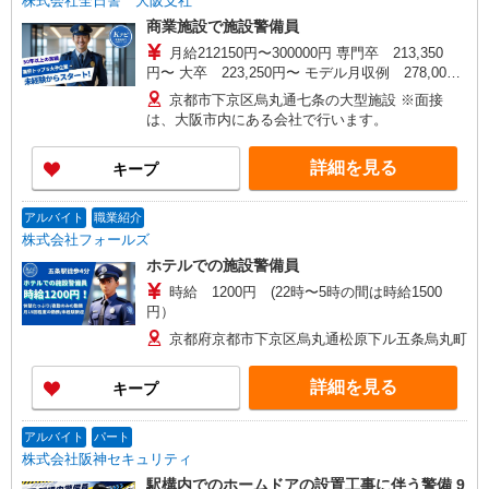
株式会社全日警 大阪支社
商業施設で施設警備員
月給212150円〜300000円 専門卒 213,350
円〜 大卒 223,250円〜 モデル月収例 278,000
円〜 （月給212150円〜+残業手当43ｈ+資格手当
京都市下京区烏丸通七条の大型施設 ※面接
等を含む計算） ※経験・能力・資格・勤務シフト
は、大阪市内にある会社で行います。
による ※22：00〜翌5：00の間の勤務時は、別
途、深夜割増手当あり
詳細を見る
キープ
アルバイト
職業紹介
株式会社フォールズ
ホテルでの施設警備員
時給 1200円 (22時〜5時の間は時給1500
円）
京都府京都市下京区烏丸通松原下ル五条烏丸町
詳細を見る
キープ
アルバイト
パート
株式会社阪神セキュリティ
駅構内でのホームドアの設置工事に伴う警備 9