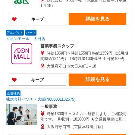
株式会社 丸徳本社 （大阪府守口市寺方本通
1-4-18）
詳細を見る
キープ
アルバイト
パート
イオンモール 大日店
営業事務スタッフ
時給1359円〜時給1559円 時給1359円（試用期
間時給1344円） 18時以降100円UP 土日祝100円
UP 昇給あり ※試用期間2ヵ月
大阪府守口市大日東町1－18
詳細を見る
キープ
派遣社員
株式会社パソナ・大阪(NO.6001132575)
一般事務
時給1300円 ＊スキル・経験により、ご相談可
能です。 月収例：182000円 ★交通費規定に基づ
き交通費支給
大阪府守口市（京阪本線滝井駅）