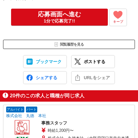
仕事紹介
↓
応募画面へ進む
面接（1回、1時間程度）
1分で応募完了!!
キープ
※面接のないお仕事もございます。
↓
内定・採用
合否については1週間以内にご連絡させていただきます。
閲覧履歴を見る
※入社日等はご相談に応じます。
ブックマーク
ポストする
シェアする
URLをシェア
20
件のこの求人と職種が同じ求人
アルバイト
パート
株式会社 丸徳 本社
事務スタッフ
時給1,200円〜