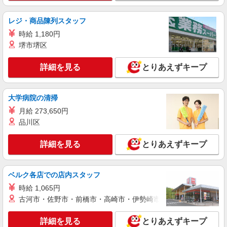
大阪府守口市
レジ・商品陳列スタッフ
詳細を見る
キープ
時給 1,180円
堺市堺区
アルバイト
契約社員
パーソルビジネスプロセスデザイン株式会社
詳細を見る
とりあえずキープ
一般事務・OA事務
時給1200円 月収例 184080円
大学病院の清掃
大阪府守口市
月給 273,650円
詳細を見る
品川区
キープ
詳細を見る
とりあえずキープ
派遣社員
パーソルエクセルHRパートナーズ株式会社
発注業務などの事務サポ
ベルク各店での店内スタッフ
時給1,600円〜1,650円（経験・能力による）
時給 1,065円
当社規定あり
古河市・佐野市・前橋市・高崎市・伊勢崎市・太田市・館林市・
大阪府守口市／最寄駅：土居（大阪府）駅、守
口市駅 ※自転車・バイク通勤OK 勤務先名：☆パ
ナソニックグループ☆
詳細を見る
とりあえずキープ