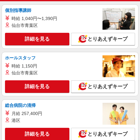
能です。 月収例：182000円 ★交通費規定に基づ
き交通費支給
個別指導講師
大阪府守口市（京阪本線滝井駅）
時給 1,040円〜1,390円
詳細を見る
仙台市青葉区
キープ
詳細を見る
とりあえずキープ
派遣社員
株式会社キャリアパワー
私立大学／大学事務／就職支援／個別面談／書
ホールスタッフ
類添削／土日祝休み
時給 1,150円
時給1750円 ※交通費の別途支給あり（規定支
給）
仙台市青葉区
大阪府守口市 ※バイク、自転車通勤も別途交
通費支給あり（規定支給）
詳細を見る
とりあえずキープ
詳細を見る
キープ
総合病院の清掃
月給 257,400円
アルバイト
契約社員
パーソルビジネスプロセスデザイン株式会社
港区
一般事務・OA事務
詳細を見る
とりあえずキープ
時給1250円 月収例 191750円+残業代