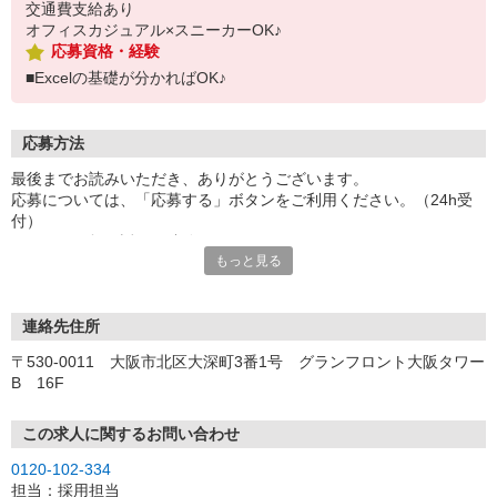
交通費支給あり
オフィスカジュアル×スニーカーOK♪
応募資格・経験
■Excelの基礎が分かればOK♪
応募方法
最後までお読みいただき、ありがとうございます。
応募については、「応募する」ボタンをご利用ください。（24h受
付）
こちらより折り返しご連絡させていただきます。
もっと見る
お電話でのご応募もお待ちしております。（平日9:00〜19:00）
◆応募・選考の流れ◆
応募
連絡先住所
※応募後、選考に進む方には5営業日以内にご連絡いたします。
〒530-0011 大阪市北区大深町3番1号 グランフロント大阪タワー
↓
B 16F
オンライン登録
既にパーソルビジネスプロセスデザインにご登録済みの方は不要で
す。
この求人に関するお問い合わせ
※ご登録が無い方には当社よりオンライン登録のご案内をいたしま
0120-102-334
す。
担当：採用担当
↓