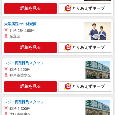
パーソルエクセルHRパートナーズ株式会社
部署のサポート事務
詳細を見る
とりあえずキープ
時給1,300円 ※当社規定あり
大阪府守口市／最寄駅：滝井駅、太子橋今市駅
大学病院の中材滅菌
自転車通勤OK
月給 254,160円
詳細を見る
キープ
足立区
詳細を見る
とりあえずキープ
派遣社員
パーソルエクセルHRパートナーズ株式会社
旅行に関する事務手続きなど
レジ・商品陳列スタッフ
時給1,500円〜1,550円（経験・能力による）
※当社規定あり
時給 1,120円
神戸市垂水区
大阪府守口市／最寄駅：守口駅、守口市駅 勤
務先名：大手関連
詳細を見る
とりあえずキープ
詳細を見る
キープ
レジ・商品陳列スタッフ
時給 1,300円
大阪市中央区