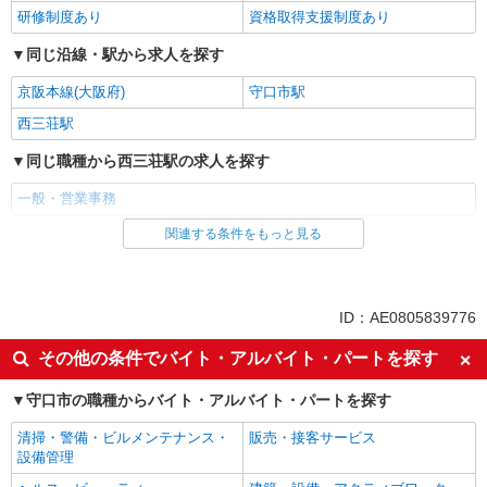
研修制度あり
資格取得支援制度あり
同じ沿線・駅から求人を探す
京阪本線(大阪府)
守口市駅
西三荘駅
同じ職種から西三荘駅の求人を探す
一般・営業事務
関連する条件をもっと見る
同じ雇用形態から西三荘駅の求人を探す
アルバイト
契約社員
同じ特徴から西三荘駅の求人を探す
ID：AE0805839776
入社日応相談
即日勤務OK
その他の条件でバイト・アルバイト・パートを探す
履歴書不要
Web面接OK
守口市の職種からバイト・アルバイト・パートを探す
職場見学OKまたは説明会あり
未経験歓迎
清掃・警備・ビルメンテナンス・
販売・接客サービス
女性活躍中
主婦・主夫歓迎
設備管理
フリーター歓迎
学歴不問