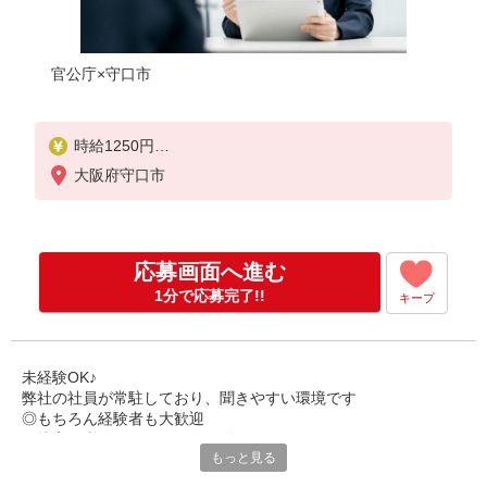
官公庁×守口市
時給1250円
月収例 189500円
大阪府守口市
応募画面へ進む
1分で応募完了!!
キープ
未経験OK♪
弊社の社員が常駐しており、聞きやすい環境です
◎もちろん経験者も大歓迎
☆接客・事務どちらも経験が活かせます♪
もっと見る
窓口で相談されたことは、内容を聞いていただき取り次ぐ程度
☆窓口・事務どちらもご対応いただく動きのあるオシゴトです★