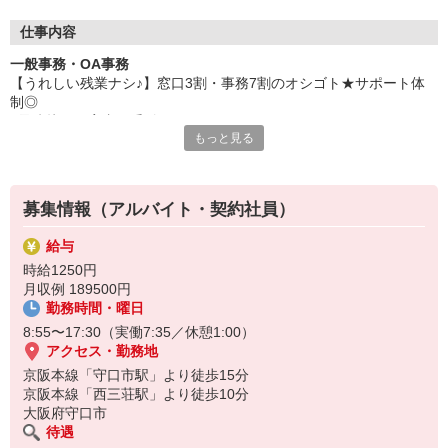
仕事内容
一般事務・OA事務
【うれしい残業ナシ♪】窓口3割・事務7割のオシゴト★サポート体
制◎
■予防接種の案内・受付
もっと見る
■検体（検便）の受取
■健康診断の窓口・相談（内容ヒアリング後、取り次いでいただきま
す）
■予防接種・健康診断の結果を入力（専用システム）
募集情報（アルバイト・契約社員）
■電話対応（繁閑の波があります）
など
給与
☆わからないことは聞きやすい環境♪
時給1250円
安心してスタートできますね◎
月収例 189500円
勤務時間・曜日
8:55〜17:30（実働7:35／休憩1:00）
アクセス・勤務地
京阪本線「守口市駅」より徒歩15分
京阪本線「西三荘駅」より徒歩10分
大阪府守口市
待遇