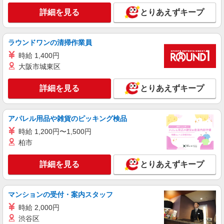
派遣社員
詳細を見る
とりあえずキープ
パーソルエクセルHRパートナーズ株式会社
発注業務などの事務サポ
時給1,650円 当社規定あり
ラウンドワンの清掃作業員
大阪府守口市／最寄駅：土居（大阪府）駅、守
時給 1,400円
口市駅 ※自転車・バイク通勤OK 勤務先名：☆パ
大阪市城東区
ナソニックグループ☆
詳細を見る
キープ
詳細を見る
とりあえずキープ
派遣社員
パーソルエクセルHRパートナーズ株式会社
アパレル用品や雑貨のピッキング検品
発注業務などの事務サポート
時給 1,200円〜1,500円
時給1,600円〜1,650円（経験・能力による）
柏市
当社規定あり
大阪府守口市／最寄駅：土居（大阪府）駅、守
詳細を見る
とりあえずキープ
口市駅 ※自転車・バイク通勤OK 勤務先名：☆パ
ナソニックグループ☆
詳細を見る
キープ
マンションの受付・案内スタッフ
時給 2,000円
派遣社員
渋谷区