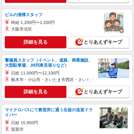
詳細を見る
キープ
ビルの清掃スタッフ
派遣社員
時給 1,200円〜1,200円
パーソルエクセルHRパートナーズ株式会社
大阪市北区
部署のサポート事務
時給1,500円 ※当社規定あり
詳細を見る
とりあえずキープ
大阪府守口市／最寄駅：西三荘駅、守口市駅
勤務先名：パナソニックグループ
警備員スタッフ（イベント、道路、商業施設、
詳細を見る
キープ
大型駐車場、JR列車見張りなど）
日給 11,000円〜12,100円
派遣社員
栃木市・小山市・さいたま市西区・さいたま市岩槻区・久喜市・
パーソルエクセルHRパートナーズ株式会社
発注業務などの事務サポ
詳細を見る
とりあえずキープ
時給1,650円 当社規定あり
大阪府守口市／最寄駅：土居（大阪府）駅、守
マイクロバスにて教習所に通う生徒の送迎ドラ
口市駅 ※自転車・バイク通勤OK 勤務先名：☆パ
イバー
ナソニックグループ☆
日給 15,850円
詳細を見る
キープ
箕面市