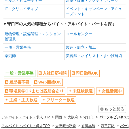
ヘルス・ビューティー
建築・設備・アクティブワーク
ブランクOK
ミドル（40代～）活躍中
IT・クリエイティブ
イベント・キャンペーン・アミュ
エルダー（50代～）活躍中
完全週休2日制
ーズメント
年間休日120日以上
土日祝休み
守口市の人気の職種からバイト・アルバイト・パートを探す
平日のみ勤務OK
フルタイム歓迎
建物管理・設備管理・マンション
コールセンター
禁煙・分煙
上場企業・上場企業のグループ会
管理員
社
一般・営業事務
製造・組立・加工
公的機関
残業ほぼなし
薬剤師
美容師・ネイリスト・まつげ施術
転勤なし
登録制
交通費支給
社会保険あり
一般・営業事務
入社日応相談
即日勤務OK
研修制度あり
資格取得支援制度あり
履歴書不要
Web面接OK
同じ職種から求人を探す
職場見学OKまたは説明会あり
未経験歓迎
女性活躍中
オフィスワーク・事務
主婦・主夫歓迎
フリーター歓迎
一般・営業事務
もっと見る
同じ特徴から求人を探す
アルバイト・バイト・求人TOP
関西
大阪府
守口市
パーソルビジネス
未経験歓迎
ミドル（40代～）活躍中
アルバイト・バイト・求人TOP
大阪府の路線
京阪本線
西三荘駅
パー