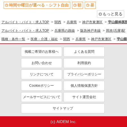
社会保険あり
時間や曜日が選べる・シフト自由
朝
昼
もっと見る
アルバイト・バイト・求人TOP
関西
兵庫県
神戸市東灘区
宇山眼科医
アルバイト・バイト・求人TOP
兵庫県の路線
阪急神戸本線
岡本(兵庫)駅
職種・条件一覧
医療・介護・福祉
関西
兵庫県
神戸市東灘区
宇山眼
掲載ご希望のお客様へ
よくある質問
お問い合わせ
利用規約
リンクについて
プライバシーポリシー
Cookieポリシー
個人情報保護方針
メールサービスについて
サイト運営会社
サイトマップ
(c) AIDEM Inc.