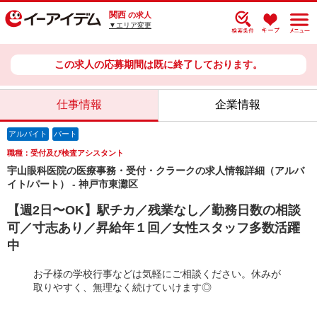
関西
の求人
▼エリア変更
この求人の応募期間は既に終了しております。
仕事情報
企業情報
アルバイト
パート
職種：受付及び検査アシスタント
宇山眼科医院の医療事務・受付・クラークの求人情報詳細（アルバ
イト/パート） - 神戸市東灘区
【週2日〜OK】駅チカ／残業なし／勤務日数の相談
可／寸志あり／昇給年１回／女性スタッフ多数活躍
中
お子様の学校行事などは気軽にご相談ください。休みが
取りやすく、無理なく続けていけます◎