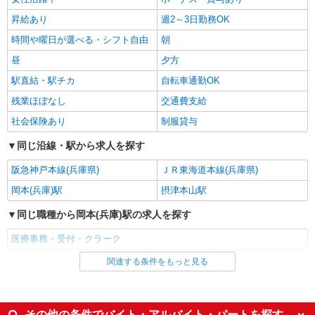
昇給あり
週2～3日勤務OK
時間や曜日が選べる・シフト自由
朝
昼
夕方
駅直結・駅チカ
自転車通勤OK
残業ほぼなし
交通費支給
社会保険あり
制服貸与
同じ沿線・駅から求人を探す
阪急神戸本線(兵庫県)
ＪＲ東海道本線(兵庫県)
岡本(兵庫)駅
摂津本山駅
同じ職種から岡本(兵庫)駅の求人を探す
医療事務・受付・クラーク
関連する条件をもっと見る
同じ雇用形態から岡本(兵庫)駅の求人を探す
アルバイト
パート
同じ特徴から岡本(兵庫)駅の求人を探す
その他の条件でバイト・アルバイト・パートを探す