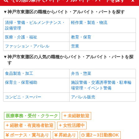
未経験歓迎
経験者・有資格者歓迎
神戸市東灘区の職種からバイト・アルバイト・パートを探す
女性活躍中
ボーナス・賞与あり
清掃・警備・ビルメンテナンス・
軽作業・製造・物流
昇給あり
週2～3日勤務OK
設備管理
時間や曜日が選べる・シフト自由
朝
医療・介護・福祉
教育・保育
昼
夕方
ファッション・アパレル
営業
駅直結・駅チカ
自転車通勤OK
神戸市東灘区の人気の職種からバイト・アルバイト・パートを探
す
残業ほぼなし
交通費支給
社会保険あり
制服貸与
食品製造・加工
弁当・惣菜
保育士・保育補助
施設警備・交通誘導警備・駐車輪
同じ職種から求人を探す
場管理・イベント警備
医療・介護・福祉
コンビニ・スーパー
アパレル販売
医療事務・受付・クラーク
同じ特徴から求人を探す
医療事務・受付・クラーク
未経験歓迎
未経験歓迎
ボーナス・賞与あり
経験者・有資格者歓迎
女性活躍中
週2～3日勤務OK
交通費支給
ボーナス・賞与あり
昇給あり
週2～3日勤務OK