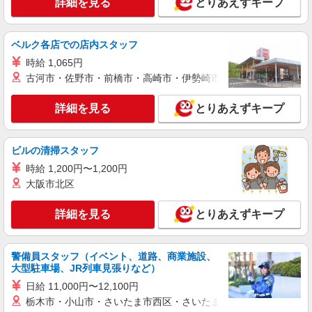
詳細を見る
とりあえずキープ
市場向かい
詳細を見る
キープ
ベルク各店での店内スタッフ
時給 1,065円
正社員
古河市・佐野市・前橋市・高崎市・伊勢崎市・太田市・館林市・
アットスタッフ 株式会社
日用雑貨物流倉庫管理スタッフ
詳細を見る
とりあえずキープ
月給230,000円〜300,000円 交通費別途支給
（会社規定有り） 年齢・経験・やる気・頑張りに
より優遇します！ 【月給例】 ①25歳（入社1年
◇兵庫県姫路市飾東町◇ 播但連絡有料道路
ビルの清掃スタッフ
目）241,000円 ②35歳（入社3年目）296,000円
花田IC下りてすぐ マイカー通勤ＯＫ！
時給 1,200円〜1,200円
③45歳（入社5年目）365,000円 ※上記給与に月20
時間程度の残業を含みます。 ※上記を超える残業
大阪市北区
詳細を見る
キープ
代については別途支給となります。
詳細を見る
とりあえずキープ
アルバイト
パート
アットスタッフ株式会社
倉庫内軽作業（日用雑貨のピッキングや格納作
警備員スタッフ（イベント、道路、商業施設、
業）
大型駐車場、JR列車見張りなど）
時給1,140円〜 ※交通費支給（会社規定有り）
日給 11,000円〜12,100円
（週払いも可能です！）
栃木市・小山市・さいたま市西区・さいたま市岩槻区・久喜市・