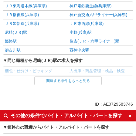
ＪＲ東海道本線(兵庫県)
神戸電鉄粟生線(兵庫県)
ＪＲ播但線(兵庫県)
神戸新交通六甲ライナー(兵庫県)
ＪＲ姫新線(兵庫県)
ＪＲ東西線(兵庫県)
尼崎(ＪＲ)駅
小野(兵庫)駅
姫路駅
住吉(ＪＲ・六甲ライナー)駅
加古川駅
西神中央駅
同じ職種から尼崎(ＪＲ)駅の求人を探す
梱包・仕分け・ピッキング
入出庫・商品管理・検品・検査
関連する条件をもっと見る
同じ雇用形態から尼崎(ＪＲ)駅の求人を探す
派遣社員
同じ特徴から尼崎(ＪＲ)駅の求人を探す
ID：AE0729583746
未経験歓迎
ミドル（40代～）活躍中
その他の条件でバイト・アルバイト・パートを探す
エルダー（50代～）活躍中
シニア（60代～）活躍中
姫路市の職種からバイト・アルバイト・パートを探す
給与前払いOK
土日祝休み