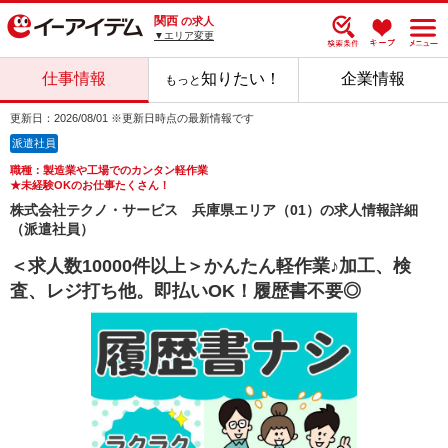
関西
の求人
▼エリア変更
仕事情報
知りたい！
企業情報
もっと
更新日：2026/08/01 ※更新日時点の最新情報です
派遣社員
職種：製造業や工場でのカンタン軽作業
★未経験OKのお仕事たくさん！
株式会社テクノ・サービス 兵庫県エリア（01）の求人情報詳細
（派遣社員）
＜求人数10000件以上＞かんたん軽作業♪加工、検
査、レジ打ち他。即払いOK！履歴書不要◎