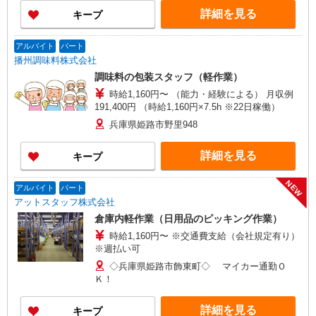
詳細を見る
キープ
アルバイト
パート
播州調味料株式会社
調味料の包装スタッフ（軽作業）
時給1,160円〜 （能力・経験による） 月収例
191,400円 （時給1,160円×7.5h ※22日稼働）
兵庫県姫路市野里948
詳細を見る
キープ
NEW
アルバイト
パート
アットスタッフ株式会社
倉庫内軽作業（日用品のピッキング作業）
時給1,160円〜 ※交通費支給（会社規定有り）
※週払い可
◇兵庫県姫路市飾東町◇ マイカー通勤Ｏ
Ｋ！
詳細を見る
キープ