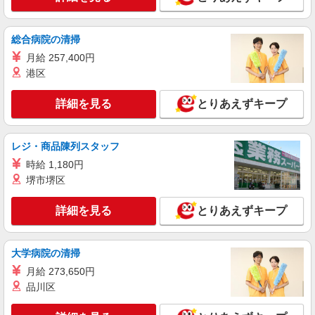
兵庫県姫路市 （他にも兵庫県内に多数あり）
※勤務地はご希望を考慮の上、ご自宅を中心に通
勤時間120分圏内のエリアとなります。（転勤な
総合病院の清掃
し）
詳細を見る
キープ
月給 257,400円
港区
アルバイト
パート
株式会社ジェイ・ティ
詳細を見る
とりあえずキープ
食品の出荷準備や片づけ
時給1,116円〜1,200円（経験・能力による）
［コープこうべ協同購入センター姫路東］ 兵
レジ・商品陳列スタッフ
庫県姫路市別所町北宿930
時給 1,180円
堺市堺区
詳細を見る
キープ
詳細を見る
とりあえずキープ
アルバイト
パート
株式会社フジ 兵庫プロセスセンター
食品加工センターでの水産品の値付け・仕分け
大学病院の清掃
スタッフ
月給 273,650円
時給1208円 ★日祝は時給50円アップ ★22時〜
品川区
翌5時は別途深夜割増あり
兵庫県姫路市白浜町甲841-44 ※姫路まえどれ