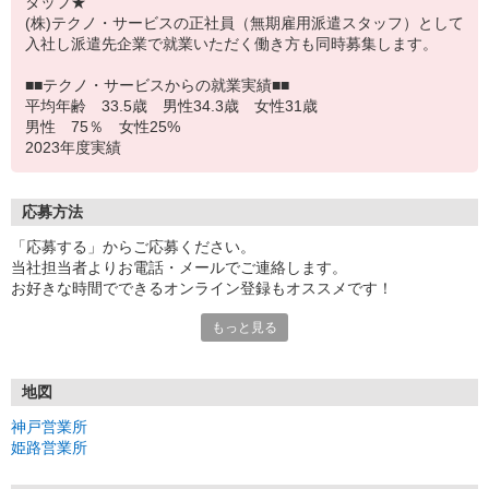
タッフ★
(株)テクノ・サービスの正社員（無期雇用派遣スタッフ）として
入社し派遣先企業で就業いただく働き方も同時募集します。
■■テクノ・サービスからの就業実績■■
平均年齢 33.5歳 男性34.3歳 女性31歳
男性 75％ 女性25%
2023年度実績
応募方法
「応募する」からご応募ください。
当社担当者よりお電話・メールでご連絡します。
お好きな時間でできるオンライン登録もオススメです！
もっと見る
＜神戸営業所＞
〒650-0044 兵庫県神戸市中央区東川崎町1-3-3 神戸ハーバーラ
ンドセンタービル 18F
地図
＜姫路営業所＞
神戸営業所
〒670-0964 兵庫県姫路市豊沢町135 姫路大同生命ビル 8F
姫路営業所