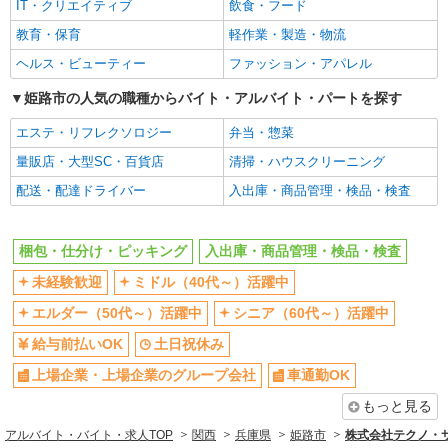
IT・クリエイティブ
飲食・フード
上場企業・上場企業のグループ会
車通勤OK
社
教育・保育
軽作業・製造・物流
バイク通勤OK
交通費支給
ヘルス・ビューティー
ファッション・アパレル
社会保険あり
姫路市の人気の職種からバイト・アルバイト・パートを探す
同じ職種から求人を探す
エステ・リフレクソロジー
弁当・惣菜
軽作業・製造・物流
量販店・大型SC・百貨店
清掃・ハウスクリーニング
梱包・仕分け・ピッキング
入出庫・商品管理・検品・検査
配送・配達ドライバー
入出庫・商品管理・検品・検査
同じ特徴から求人を探す
梱包・仕分け・ピッキング
入出庫・商品管理・検品・検査
未経験歓迎
ミドル（40代～）活躍中
未経験歓迎
ミドル（40代～）活躍中
土日祝休み
上場企業・上場企業のグループ会
社
エルダー（50代～）活躍中
シニア（60代～）活躍中
車通勤OK
交通費支給
給与前払いOK
土日祝休み
社会保険あり
上場企業・上場企業のグループ会社
車通勤OK
もっと見る
アルバイト・バイト・求人TOP
関西
兵庫県
姫路市
株式会社テクノ・