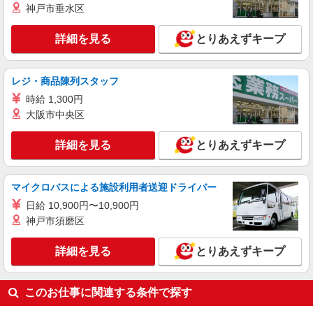
神戸市垂水区
時給：1,350円〜 月収例：234,000円（時給
×8H実働×19日稼働＋各種手当）
詳細を見る
とりあえずキープ
兵庫県姫路市 勤務詳細：姫路市 通勤方法：徒
歩/車/自転車/バス/バイク 最寄り駅：ひめじ別所駅
から車6分 ※構内の（無料）駐車場利用OK ※最寄
駅から無料送迎あり
レジ・商品陳列スタッフ
詳細を見る
キープ
時給 1,300円
NEW
大阪市中央区
正社員
UTエージェント株式会社 AGT関西第二CU AGT姫路エリア DS御蔭CL
《JDRW1C》
詳細を見る
とりあえずキープ
目視検査・運搬・部品供給
月給：190,000円〜 月収例：246,000円(月給＋
マイクロバスによる施設利用者送迎ドライバー
各種手当)
兵庫県姫路市 勤務詳細：姫路市 通勤方法：徒
日給 10,900円〜10,900円
歩/車/自転車/電車/バイク 最寄り駅：仁豊野駅から
神戸市須磨区
車8分・自転車20分 ※構内の（無料）駐車場利用
OK
詳細を見る
キープ
詳細を見る
とりあえずキープ
このお仕事に関連する条件で探す