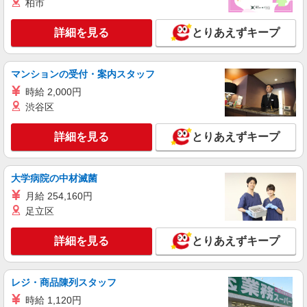
柏市
各種手当)
兵庫県姫路市 勤務詳細：姫路市 通勤方法：徒
詳細を見る
とりあえずキープ
歩/電車/自転車/バイク/車 最寄り駅：仁豊野駅から
車8分、自転車20分 ※構内の（無料）駐車場利用
OK
詳細を見る
キープ
マンションの受付・案内スタッフ
NEW
時給 2,000円
正社員
渋谷区
UTエージェント株式会社 AGT関西第二CU AGT姫路エリア DS御蔭CL
《JFKG1C》
詳細を見る
検査・供給・運搬・投入
とりあえずキープ
月給：190,000円〜 月収例：281,000円(月給＋
各種手当)
大学病院の中材滅菌
兵庫県姫路市 勤務詳細：姫路市 通勤方法：徒
歩/車/自転車/電車/バイク 最寄り駅：仁豊野駅から
月給 254,160円
車8分・自転車12分 ※構内の（無料）駐車場利用
足立区
OK
詳細を見る
キープ
詳細を見る
とりあえずキープ
NEW
正社員
UTエージェント株式会社 AGT関西第二CU AGT姫路エリア NS佐土CL
レジ・商品陳列スタッフ
《Jawk1C》
ピッキング・検品・梱包
時給 1,120円