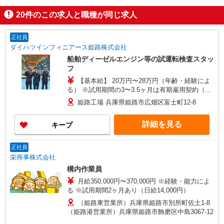
20
件のこの求人と職種が同じ求人
正社員
ダイハツインフィニアース姫路株式会社
船舶ディーゼルエンジン等の試運転検査スタッ
フ
【基本給】 20万円〜28万円（年齢・経験によ
る） ※試用期間の3〜3.5ヶ月は有期雇用契約（同
条件） 【年収例】 ・27歳（子供1人）／480万円
姫路工場 兵庫県姫路市広畑区富士町12-8
・25歳／415万円 ・21歳／385万円 ※年収例は下
記手当を含む ・家族・住宅手当有 ・賞与年2回
詳細を見る
キープ
（2024年度実績：5.6ヶ月分） ・月残業10時間の
場合
正社員
栄商事株式会社
構内作業員
月給350,000円〜370,000円 ※経験・能力によ
る ※試用期間2ヶ月あり（日給14,000円）
（姫路東営業所）兵庫県姫路市別所町佐土1-8
（姫路港営業所）兵庫県姫路市飾磨区中島3067-12