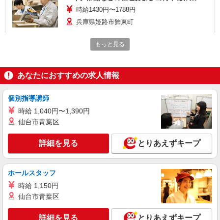
時給1430円〜1788円
兵庫県姫路市飾東町
詳細を見る
もっと見る
キープ
派遣社員
あなたにおすすめの求人情報
株式会社トーコー 兵庫支店［hyo0004KTU55］
設備部品の検査業務
個別指導講師
時給1430円〜1788円
時給 1,040円〜1,390円
兵庫県姫路市飾磨区
仙台市青葉区
詳細を見る
キープ
詳細を見る
とりあえずキープ
正社員
株式会社テクノ・サービス マニュファクチャリング【兵庫県】
ホールスタッフ
製造スタッフ（組立・加工・目視検査・機械操
時給 1,150円
作など）
仙台市青葉区
月給200000〜250000円（スキル・経験を考
慮）
詳細を見る
とりあえずキープ