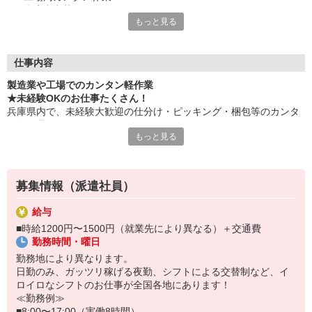
・倉庫内出荷
もっと見る
・ケア施設での配膳
・スーパーマーケットでの惣菜調理 など
≪性別問わずご活躍中！≫
仕事内容
一人ひとりのスキルや希望条件に応じてお仕事ご紹介します！
製造業や工場でのカンタン軽作業
車通勤・バイク通勤OKも多数あり！「交通費支給OK！」
★未経験OKのお仕事たくさん！
自宅から通いやすいお仕事お探しの方もぜひご登録下さい☆
兵庫県内で、未経験大歓迎の仕分け・ピッキング・梱包等のカンタ
ン軽作業あります！
★即払いサービスあり
もっと見る
勤務実績に応じて給与の一部を給料日前にお支払いOK
お気軽に当社担当までお問い合わせください。（当社規定あり）
※原則月払いでの給与支払です。
募集情報（派遣社員）
＜あんしん資格取得制度＞
就業中の方にはフォークリフト・クレーン・玉掛け・溶接の資格
給与
取得を全力サポート！講習料・受験料を全額当社負担します。
■時給1200円〜1500円（就業先により異なる）＋交通費
勤務時間・曜日
勤務地により異なります。
日勤のみ、ガッツリ稼げる夜勤、シフトによる交替制など、イ
ロイロなシフトのお仕事が全国各地にあります！
≪勤務例≫
■8:00〜17:00（実働8時間）