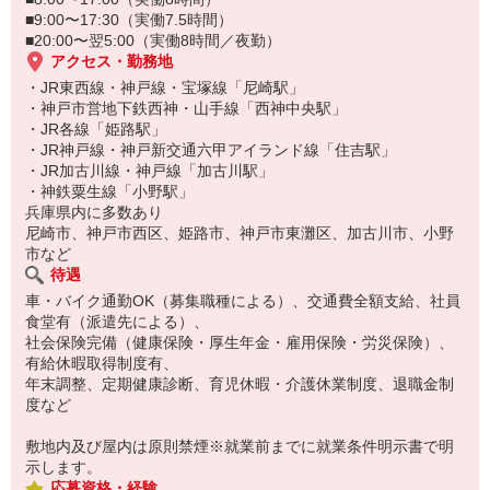
■9:00〜17:30（実働7.5時間）
■20:00〜翌5:00（実働8時間／夜勤）
アクセス・勤務地
・JR東西線・神戸線・宝塚線「尼崎駅」
・神戸市営地下鉄西神・山手線「西神中央駅」
・JR各線「姫路駅」
・JR神戸線・神戸新交通六甲アイランド線「住吉駅」
・JR加古川線・神戸線「加古川駅」
・神鉄粟生線「小野駅」
兵庫県内に多数あり
尼崎市、神戸市西区、姫路市、神戸市東灘区、加古川市、小野
市など
待遇
車・バイク通勤OK（募集職種による）、交通費全額支給、社員
食堂有（派遣先による）、
社会保険完備（健康保険・厚生年金・雇用保険・労災保険）、
有給休暇取得制度有、
年末調整、定期健康診断、育児休暇・介護休業制度、退職金制
度など
敷地内及び屋内は原則禁煙※就業前までに就業条件明示書で明
示します。
応募資格・経験