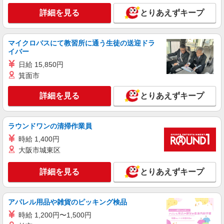
◇兵庫県姫路市・加西市など勤務地多数◇
マイカー通勤ＯＫ！
詳細を見る
とりあえずキープ
詳細を見る
キープ
マイクロバスにて教習所に通う生徒の送迎ドラ
イバー
NEW
正社員
日給 15,850円
UTエージェント株式会社 AGT関西第二CU AGT姫路エリア TS飾東CL
《Jcfm1C》
箕面市
品質管理・検査
詳細を見る
とりあえずキープ
時給：1,400円〜 月収例：299,000円（20日稼
働＋残業25時間/月の場合）
兵庫県姫路市 勤務詳細：姫路市 通勤方法：徒
ラウンドワンの清掃作業員
歩/車/自転車/バス 最寄り駅：御着駅から車9分 ※
構内の（無料）駐車場利用OK
時給 1,400円
大阪市城東区
詳細を見る
キープ
NEW
詳細を見る
とりあえずキープ
正社員
UTエージェント株式会社 AGT関西第二CU AGT姫路エリア DS御蔭CL
《JDRY1C》
アパレル用品や雑貨のピッキング検品
目視検査・運搬・部品供給
時給 1,200円〜1,500円
月給：190,000円〜 月収例：263,000円(月給＋