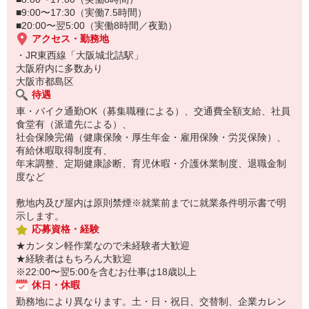
■9:00〜17:30（実働7.5時間）
■20:00〜翌5:00（実働8時間／夜勤）
アクセス・勤務地
・JR東西線「大阪城北詰駅」
大阪府内に多数あり
大阪市都島区
待遇
車・バイク通勤OK（募集職種による）、交通費全額支給、社員
食堂有（派遣先による）、
社会保険完備（健康保険・厚生年金・雇用保険・労災保険）、
有給休暇取得制度有、
年末調整、定期健康診断、育児休暇・介護休業制度、退職金制
度など
敷地内及び屋内は原則禁煙※就業前までに就業条件明示書で明
示します。
応募資格・経験
★カンタン軽作業なので未経験者大歓迎
★経験者はもちろん大歓迎
※22:00〜翌5:00を含むお仕事は18歳以上
休日・休暇
勤務地により異なります。土・日・祝日、交替制、企業カレン