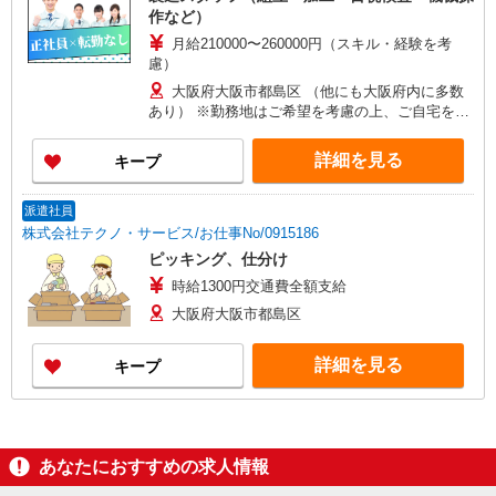
作など）
月給210000〜260000円（スキル・経験を考
慮）
大阪府大阪市都島区 （他にも大阪府内に多数
あり） ※勤務地はご希望を考慮の上、ご自宅を中
心に通勤時間120分圏内のエリアとなります。（転
勤なし）
詳細を見る
キープ
派遣社員
株式会社テクノ・サービス/お仕事No/0915186
ピッキング、仕分け
時給1300円交通費全額支給
大阪府大阪市都島区
詳細を見る
キープ
あなたにおすすめの求人情報