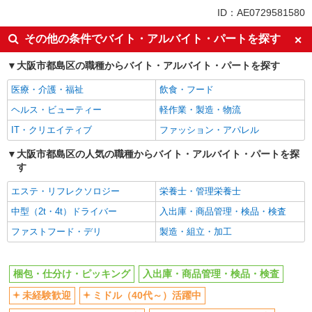
同じ特徴から大阪城北詰駅の求人を探す
ID：AE0729581580
未経験歓迎
ミドル（40代～）活躍中
その他の条件でバイト・アルバイト・パートを探す
エルダー（50代～）活躍中
シニア（60代～）活躍中
大阪市都島区の職種からバイト・アルバイト・パートを探す
給与前払いOK
土日祝休み
医療・介護・福祉
飲食・フード
上場企業・上場企業のグループ会
車通勤OK
社
ヘルス・ビューティー
軽作業・製造・物流
バイク通勤OK
交通費支給
IT・クリエイティブ
ファッション・アパレル
社会保険あり
大阪市都島区の人気の職種からバイト・アルバイト・パートを探
す
同じ職種から求人を探す
エステ・リフレクソロジー
栄養士・管理栄養士
軽作業・製造・物流
中型（2t・4t）ドライバー
入出庫・商品管理・検品・検査
梱包・仕分け・ピッキング
入出庫・商品管理・検品・検査
ファストフード・デリ
製造・組立・加工
同じ特徴から求人を探す
未経験歓迎
ミドル（40代～）活躍中
梱包・仕分け・ピッキング
入出庫・商品管理・検品・検査
土日祝休み
上場企業・上場企業のグループ会
未経験歓迎
ミドル（40代～）活躍中
社