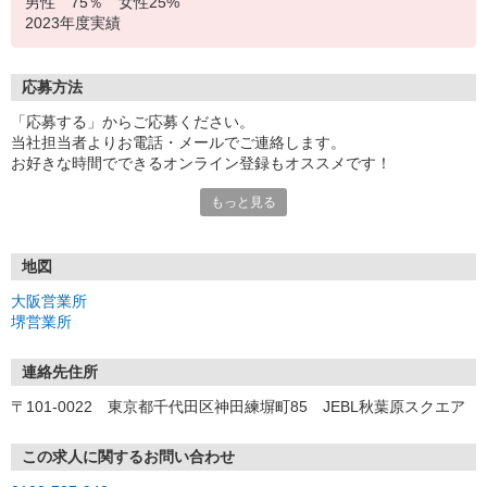
男性 75％ 女性25%
2023年度実績
応募方法
「応募する」からご応募ください。
当社担当者よりお電話・メールでご連絡します。
お好きな時間でできるオンライン登録もオススメです！
もっと見る
＜大阪営業所＞
〒530-0017 大阪府大阪市北区角田町8-1 大阪梅田ツインタワー
ズ・ノース 34F
地図
＜堺営業所＞
大阪営業所
〒590-0075 大阪府堺市堺区南花田口町2-3-20 三共堺東ビル 4F
堺営業所
連絡先住所
〒101-0022 東京都千代田区神田練塀町85 JEBL秋葉原スクエア
この求人に関するお問い合わせ