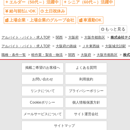
車通勤OK
エルダー（50代～）活躍中
交通費支給
シニア（60代～）活躍中
社会保険あり
給与前払いOK
土日祝休み
上場企業・上場企業のグループ会社
車通勤OK
もっと見る
アルバイト・バイト・求人TOP
関西
大阪府
大阪市都島区
株式会社テ
アルバイト・バイト・求人TOP
大阪府の路線
ＪＲ東西線
大阪城北詰駅
職種・条件一覧
軽作業・製造・物流
関西
大阪府
大阪市都島区
株式
掲載ご希望のお客様へ
よくある質問
お問い合わせ
利用規約
リンクについて
プライバシーポリシー
Cookieポリシー
個人情報保護方針
メールサービスについて
サイト運営会社
サイトマップ