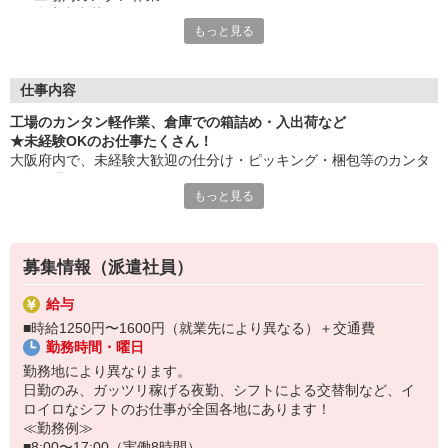
・倉庫内出荷
もっと見る
・ケア施設での配膳
・スーパーマーケットでの惣菜調理 など
≪性別問わずご活躍中！≫
仕事内容
一人ひとりのスキルや希望条件に応じてお仕事ご紹介します！
工場のカンタン軽作業、倉庫での箱詰め・入出荷など
車通勤・バイク通勤OKも多数あり！「交通費支給OK！」
★未経験OKのお仕事たくさん！
自宅から通いやすいお仕事お探しの方もぜひご登録下さい☆
大阪府内で、未経験大歓迎の仕分け・ピッキング・梱包等のカンタ
ン軽作業あります！
★即払いサービスあり
もっと見る
勤務実績に応じて給与の一部を給料日前にお支払いOK
お気軽に当社担当までお問い合わせください。（当社規定あり）
※原則月払いでの給与支払です。
募集情報（派遣社員）
＜あんしん資格取得制度＞
就業中の方にはフォークリフト・クレーン・玉掛け・溶接の資格
給与
取得を全力サポート！講習料・受験料を全額当社負担します。
■時給1250円〜1600円（就業先により異なる）＋交通費
勤務時間・曜日
勤務地により異なります。
日勤のみ、ガッツリ稼げる夜勤、シフトによる交替制など、イ
ロイロなシフトのお仕事が全国各地にあります！
≪勤務例≫
■8:00〜17:00（実働8時間）