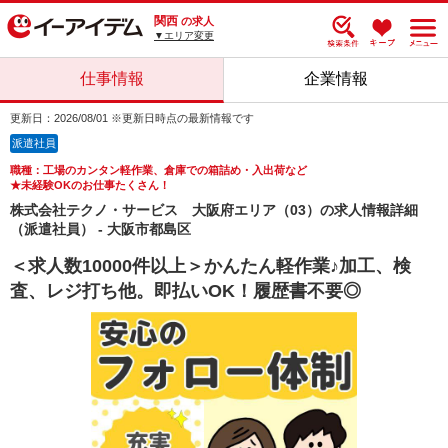
関西
の求人
▼エリア変更
仕事情報
企業情報
更新日：2026/08/01 ※更新日時点の最新情報です
派遣社員
職種：工場のカンタン軽作業、倉庫での箱詰め・入出荷など
★未経験OKのお仕事たくさん！
株式会社テクノ・サービス 大阪府エリア（03）の求人情報詳細
（派遣社員） - 大阪市都島区
＜求人数10000件以上＞かんたん軽作業♪加工、検
査、レジ打ち他。即払いOK！履歴書不要◎